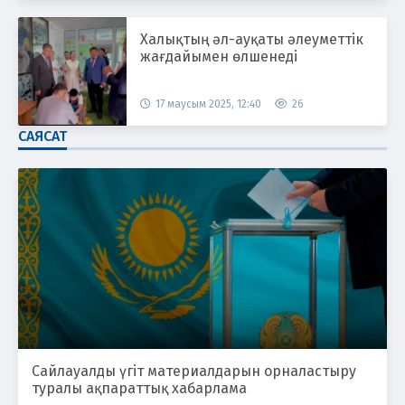
Халықтың әл-ауқаты әлеуметтік
жағдайымен өлшенеді
17 маусым 2025, 12:40
26
САЯСАТ
Сайлауалды үгіт материалдарын орналастыру
туралы ақпараттық хабарлама