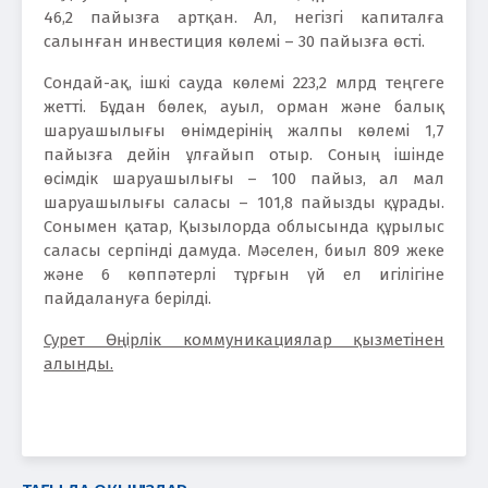
46,2 пайызға артқан. Ал, негізгі капиталға
салынған инвестиция көлемі – 30 пайызға өсті.
Сондай-ақ, ішкі сауда көлемі 223,2 млрд теңгеге
жетті. Бұдан бөлек, ауыл, орман және балық
шаруашылығы өнімдерінің жалпы көлемі 1,7
пайызға дейін ұлғайып отыр. Соның ішінде
өсімдік шаруашылығы – 100 пайыз, ал мал
шаруашылығы саласы – 101,8 пайызды құрады.
Сонымен қатар, Қызылорда облысында құрылыс
саласы серпінді дамуда. Мәселен, биыл 809 жеке
және 6 көппәтерлі тұрғын үй ел игілігіне
пайдалануға берілді.
Сурет Өңірлік коммуникациялар қызметінен
алынды.