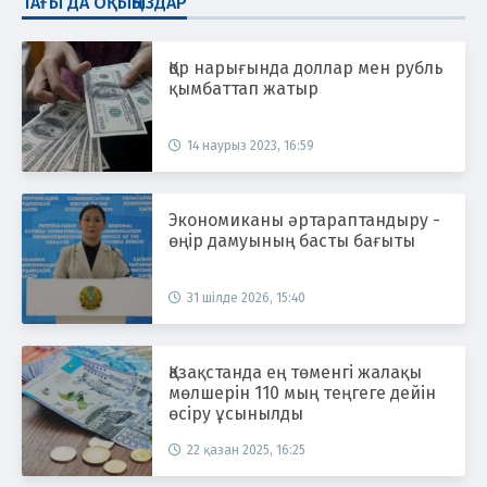
ТАҒЫ ДА ОҚЫҢЫЗДАР
Қор нарығында доллар мен рубль
қымбаттап жатыр
14 наурыз 2023, 16:59
Экономиканы әртараптандыру -
өңір дамуының басты бағыты
31 шілде 2026, 15:40
Қазақстанда ең төменгі жалақы
мөлшерін 110 мың теңгеге дейін
өсіру ұсынылды
22 қазан 2025, 16:25