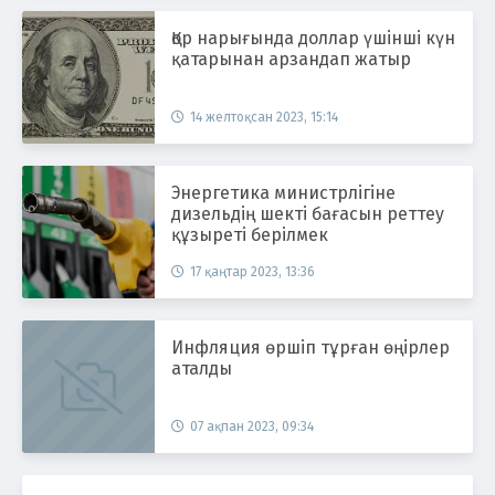
Қор нарығында доллар үшінші күн
қатарынан арзандап жатыр
14 желтоқсан 2023, 15:14
Энергетика министрлігіне
дизельдің шекті бағасын реттеу
құзыреті берілмек
17 қаңтар 2023, 13:36
Инфляция өршіп тұрған өңірлер
аталды
07 ақпан 2023, 09:34