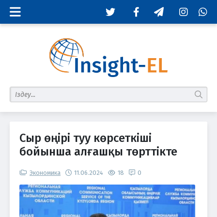
Twitter
Facebook
Telegram
Instagram
Whats
табу
Сыр өңірі туу көрсеткіші
бойынша алғашқы төрттікте
Экономика
11.06.2024
18
0