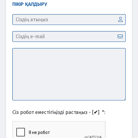
ПІКІР ҚАЛДЫРУ
Сіз робот еместігіңізді растаңыз - [
✔
]
*
: