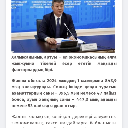
Х
алық санының артуы – ел экономикасының алға
жылжуына тікелей әсер ететін маңызды
факторлардың бірі.
Жалпы облыста 2024 жылдың 1 мамырына 843,9
мың халық тұрады. Соның ішінде қалада тұратын
азаматтардың саны – 396,5 мың немесе 47 пайыз
болса, ауыл халқының саны – 447,3 мың адамды
немесе 53 пайызды құрап отыр.
Жалпы халықтың көші-қон деректері әлеуметтік,
экономикалық, саяси жағдайларға байланысты