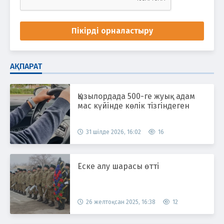
Пікірді орналастыру
АҚПАРАТ
Қызылордада 500-ге жуық адам
мас күйінде көлік тізгіндеген
31 шілде 2026, 16:02
16
Еске алу шарасы өтті
26 желтоқсан 2025, 16:38
12