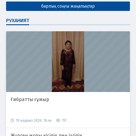
барлық соңғы жаңалықтар
РУХАНИЯТ
Ғибратты ғұмыр
19 наурыз 2026, 16:44
151
Жүрген жолы кісілік пен ізгілік