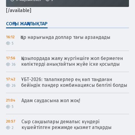
[/available]
СОҢҒЫ ЖАҢАЛЫҚТАР
Қор нарығында доллар тағы арзандады
16:12
5
Қызылордада жаяу жүргіншіге жол бермеген
17:56
көліктерді анықтайтын жүйе іске қосылды
36
ҰБТ-2026: талапкерлер ең көп таңдаған
17:42
бейіндік пәндер комбинациясы белгілі болды
26
Адам саудасына жол жоқ!
21:04
5
Сыр сақшылары демалыс күндері
20:57
күшейтілген режимде қызмет атқарды
2