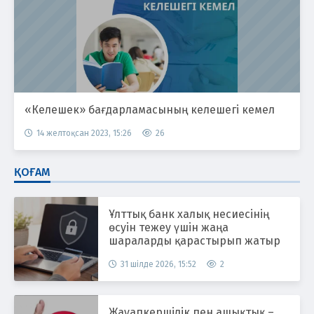
«Келешек» бағдарламасының келешегі кемел
14 желтоқсан 2023, 15:26
26
ҚОҒАМ
Ұлттық банк халық несиесінің
өсуін тежеу үшін жаңа
шараларды қарастырып жатыр
31 шілде 2026, 15:52
2
Жауапкершілік пен ашықтық –