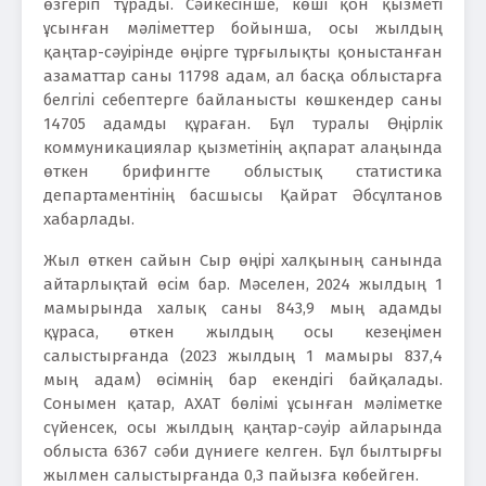
өзгеріп тұрады. Сәйкесінше, көші қон қызметі
ұсынған мәліметтер бойынша, осы жылдың
қаңтар-сәуірінде өңірге тұрғылықты қоныстанған
азаматтар саны 11798 адам, ал басқа облыстарға
белгілі себептерге байланысты көшкендер саны
14705 адамды құраған. Бұл туралы Өңірлік
коммуникациялар қызметінің ақпарат алаңында
өткен брифингте облыстық статистика
департаментінің басшысы Қайрат Әбсұлтанов
хабарлады.
Жыл өткен сайын Сыр өңірі халқының санында
айтарлықтай өсім бар. Мәселен, 2024 жылдың 1
мамырында халық саны 843,9 мың адамды
құраса, өткен жылдың осы кезеңімен
салыстырғанда (2023 жылдың 1 мамыры 837,4
мың адам) өсімнің бар екендігі байқалады.
Сонымен қатар, АХАТ бөлімі ұсынған мәліметке
сүйенсек, осы жылдың қаңтар-сәуір айларында
облыста 6367 сәби дүниеге келген. Бұл былтырғы
жылмен салыстырғанда 0,3 пайызға көбейген.