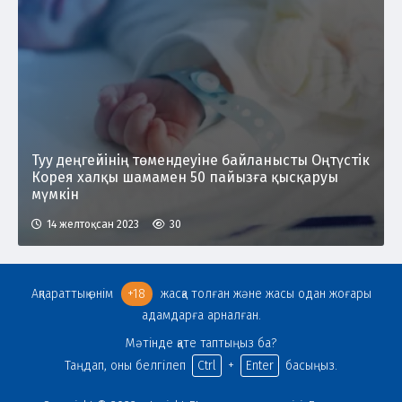
Туу деңгейінің төмендеуіне байланысты Оңтүстік
Корея халқы шамамен 50 пайызға қысқаруы
мүмкін
14 желтоқсан 2023
30
Ақпараттық өнім
+18
жасқа толған және жасы одан жоғары
адамдарға арналған.
Мәтінде қате таптыңыз ба?
Таңдап, оны белгілеп
Ctrl
+
Enter
басыңыз.