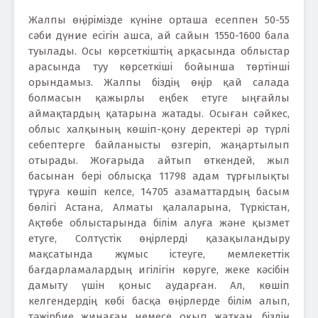
Жалпы өңірімізде күніне орташа есеппен 50-55
сәби дүние есігін ашса, ай сайын 1550-1600 бала
туылады. Осы көрсеткіштің арқасында облыстар
арасында туу көрсеткіші бойынша төртінші
орындамыз. Жалпы біздің өңір қай салада
болмасын қажырлы еңбек етуге ыңғайлы
аймақтардың қатарына жатады. Осыған сәйкес,
облыс халқының көшіп-қону деректері әр түрлі
себептерге байланысты өзгеріп, жаңартылып
отырады. Жоғарыда айтып өткендей, жыл
басынан бері облысқа 11798 адам тұрғылықты
тұруға көшіп келсе, 14705 азаматтардың басым
бөлігі Астана, Алматы қалаларына, Түркістан,
Ақтөбе облыстарында білім алуға және қызмет
етуге, Солтүстік өңірлерді қазақыландыру
мақсатында жұмыс істеуге, мемлекеттік
бағдарламалардың игілігін көруге, жеке кәсібін
дамыту үшін қоныс аударған. Ал, көшіп
келгендердің көбі басқа өңірлерде білім алып,
тәжірбие жинаған немесе оқып жатқан, біздің