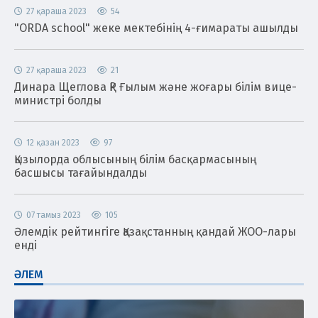
27 қараша 2023
54
"ORDA school" жеке мектебінің 4-ғимараты ашылды
27 қараша 2023
21
Динара Щеглова ҚР Ғылым және жоғары білім вице-
министрі болды
12 қазан 2023
97
Қызылорда облысының білім басқармасының
басшысы тағайындалды
07 тамыз 2023
105
Әлемдік рейтингіге Қазақстанның қандай ЖОО-лары
енді
ӘЛЕМ