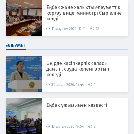
Еңбек және халықты әлеуметтік
қорғау вице-министрі Сыр еліне
келді
11 маусым 2025, 12:41
12
ӘЛЕУМЕТ
Өңірде кәсіпкерлік саласы
дамып, сауда көлемі артып
келеді
31 шілде 2026, 15:44
1
Еңбек ұжымымен кездесті
13 ақпан 2026, 17:54
3