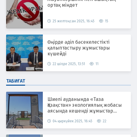
ортақ міндет
25 желтоқсан 2025, 16:45
15
Өңірде әділ бәсекелестікті
қалыптастыру жұмыстары
күшейді
22 шілде 2025, 13:51
11
ТАБИҒАТ
Шиелі ауданында «Таза
Қазақстан» экологиялық жобасы
аясында кешенді жұмыстар
жүргізілуде
04 қыркүйек 2025, 16:45
22