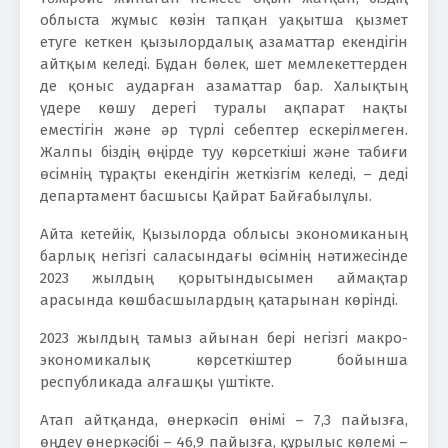
облыста жұмыс көзін тапқан уақытша қызмет
етуге кеткен қызылордалық азаматтар екендігін
айтқым келеді. Бұдан бөлек, шет мемлекеттерден
де қоныс аударған азаматтар бар. Халықтың
үдере көшу дерегі туралы ақпарат нақты
еместігін және әр түрлі себептер ескерілмеген.
Жалпы біздің өңірде туу көрсеткіші және табиғи
өсімнің тұрақты екендігін жеткізгім келеді, – деді
департамент басшысы Қайрат Байғабылұлы.
Айта кетейік, Қызылорда облысы экономиканың
барлық негізгі саласындағы өсімнің нәтижесінде
2023 жылдың қорытындысымен аймақтар
арасында көшбасшылардың қатарынан көрінді.
2023 жылдың тамыз айынан бері негізгі макро-
экономикалық көрсеткіштер бойынша
республикада алғашқы үштікте.
Атап айтқанда, өнеркәсіп өнімі – 7,3 пайызға,
өңдеу өнеркәсібі – 46,9 пайызға, құрылыс көлемі –