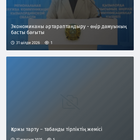
Экономиканы әртараптандыру - өңір дамуының
басты бағыты
31 шілде 2026
1
Қаржы тарту – табанды тірліктің жемісі
17 маусым 2025
5