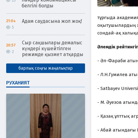
25
белгілі болды
тұрғыда академия
Адам саудасына жол жоқ!
21:04
оқытушылардың же
5
сондай-ақ халықа
Сыр сақшылары демалыс
20:57
Әлемдік рейтингі
күндері күшейтілген
2
режимде қызмет атқарды
- Әл-Фараби атын
барлық соңғы жаңалықтар
- Л.Н.Гумилев аты
РУХАНИЯТ
- Satbayev Univers
- М. Әуезов атынд
- Қазақ ұлттық аг
- Абай атындағы 