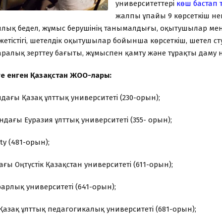
университеттері
көш бастап т
жалпы ұпайы 9 көрсеткіш нег
лық бедел, жұмыс берушінің танымалдығы, оқытушылар мен
тістігі, шетелдік оқытушылар бойынша көрсеткіш, шетел студ
ралық зерттеу бағыты, жұмыспен қамту және тұрақты даму нә
ге енген Қазақстан ЖОО-лары:
дағы Қазақ ұлттық университеті (230-орын);
ндағы Еуразия ұлттық университеті (355- орын);
ity (481-орын);
ағы Оңтүстік Қазақстан университеті (611-орын);
рарлық университеті (641-орын);
Қазақ ұлттық педагогикалық университеті (681-орын);