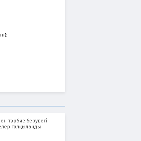
н);
мен тәрбие берудегі
елер талқыланды