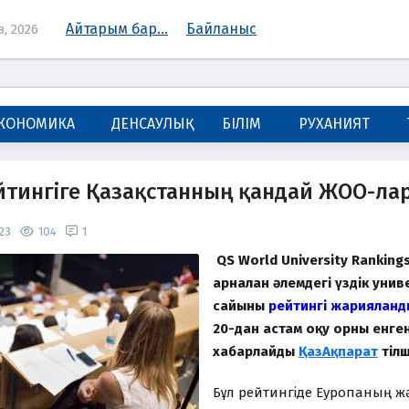
Айтарым бар...
Байланыс
з, 2026
КОНОМИКА
ДЕНСАУЛЫҚ
БІЛІМ
РУХАНИЯТ
йтингіге Қазақстанның қандай ЖОО-лар
23
104
1
QS World University Ranking
арналған әлемдегі үздік уни
сайынғы
рейтингі жарияланд
20-дан астам оқу орны енген
хабарлайды
ҚазАқпарат
тілш
Бұл рейтингіде Еуропаның 