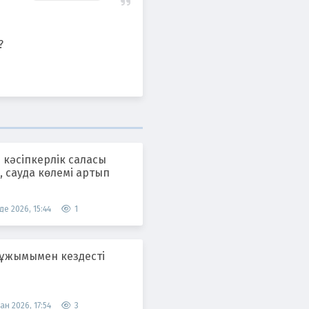
?
 кәсіпкерлік саласы
 сауда көлемі артып
де 2026, 15:44
1
 ұжымымен кездесті
ан 2026, 17:54
3