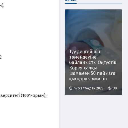
);
Туу деңгейінің
;
төмендеуіне
байланысты Оңтүстік
Корея халқы
шамамен 50 пайызға
қысқаруы мүмкін
14 желтоқсан 2023
30
ерситеті (1001-орын);