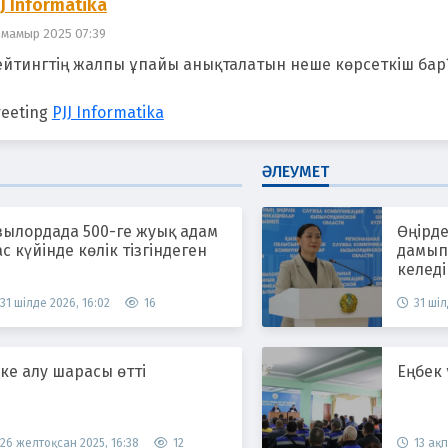
JJ Informatika
 мамыр 2025 07:39
ейтингтің жалпы ұпайы анықталатын неше көрсеткіш бар
reeting
PJJ Informatika
ӘЛЕУМЕТ
зылордада 500-ге жуық адам
Өңірде
с күйінде көлік тізгіндеген
дамып,
келеді
31 шілде 2026, 16:02
16
31 шіл
ке алу шарасы өтті
Еңбек
26 желтоқсан 2025, 16:38
12
13 ақп