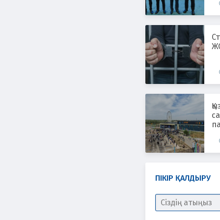
Ст
Ж
Қы
с
па
ПІКІР ҚАЛДЫРУ