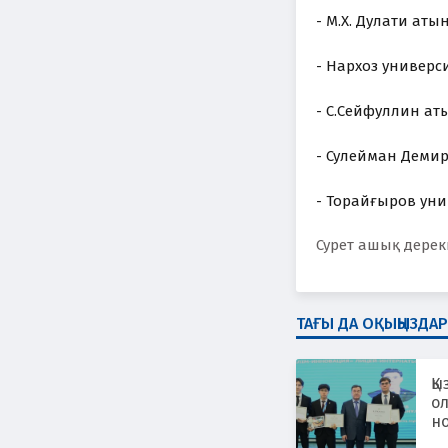
- М.Х. Дулати аты
- Нархоз универси
- С.Сейфуллин ат
- Сулейман Демир
- Торайғыров унив
Сурет ашық дере
ТАҒЫ ДА ОҚЫҢЫЗДАР
Қы
о
н