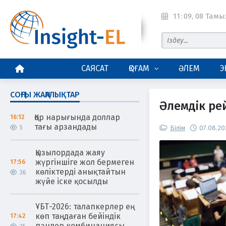
11
:
09
, 08 Тамы
БАСТЫ БЕТ
САЯСАТ
ҚОҒАМ
ӘЛЕМ
Э
СОҢҒЫ ЖАҢАЛЫҚТАР
Әлемдік ре
Қор нарығында доллар
16:12
тағы арзандады
5
Білім
07.08.20
Қызылордада жаяу
жүргіншіге жол бермеген
17:56
көліктерді анықтайтын
36
жүйе іске қосылды
ҰБТ-2026: талапкерлер ең
көп таңдаған бейіндік
17:42
пәндер комбинациясы