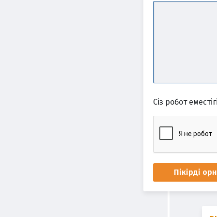
Сіз робот еместігі
Пікірді ор