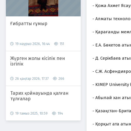
- Қожа Ахмет Яса
- Алматы технолог
Ғибратты ғұмыр
- Қарағанды мемл
19 наурыз 2026, 16:44
151
- Е.А. Бөкетов ат
Жүрген жолы кісілік пен
- Д. Серікбаев а
ізгілік
- С.Ж. Асфендияр
26 қаңтар 2026, 17:37
266
- KIMEP University
Тарих қойнауында қалған
- Абылай хан аты
тұлғалар
- Қазақстан-Брита
19 тамыз 2025, 10:59
194
- Қорқыт ата аты