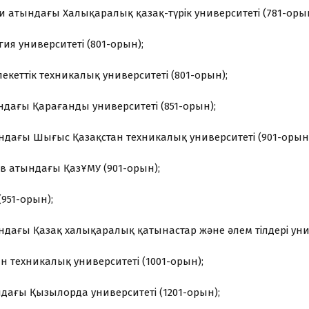
уи атындағы Халықаралық қазақ-түрік университеті (781-орын
ия университеті (801-орын);
екеттік техникалық университеті (801-орын);
ындағы Қарағанды университеті (851-орын);
тындағы Шығыс Қазақстан техникалық университеті (901-орын)
ов атындағы ҚазҰМУ (901-орын);
 (951-орын);
ндағы Қазақ халықаралық қатынастар және әлем тілдері унив
н техникалық университеті (1001-орын);
ндағы Қызылорда университеті (1201-орын);