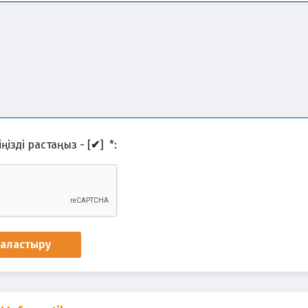
ңізді растаңыз - [
✔
]
*
:
наластыру