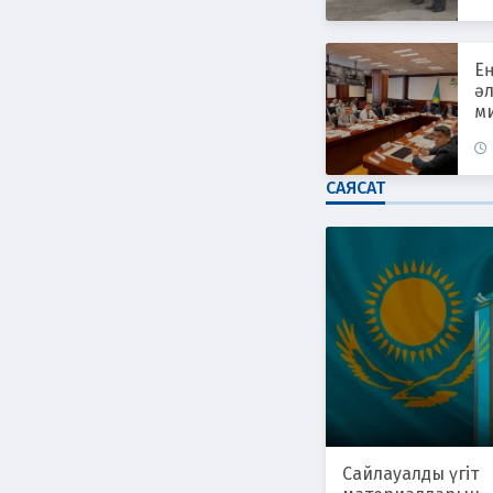
Е
әл
ми
САЯСАТ
Сайлауалды үгіт