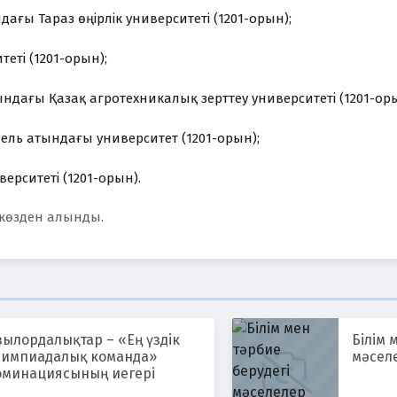
ндағы Тараз өңірлік университеті (1201-орын);
теті (1201-орын);
ындағы Қазақ агротехникалық зерттеу университеті (1201-оры
ель атындағы университет (1201-орын);
ерситеті (1201-орын).
ккөзден алынды.
зылордалықтар – «Ең үздік
Білім 
лимпиадалық команда»
мәсел
оминациясының иегері