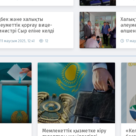
ңбек және халықты
Халық
еуметтік қорғау вице-
әлеум
нистрі Сыр еліне келді
өлшен
11 маусым 2025, 12:41
12
17 мау
Мемлекеттік қызметке кіру
«Ке