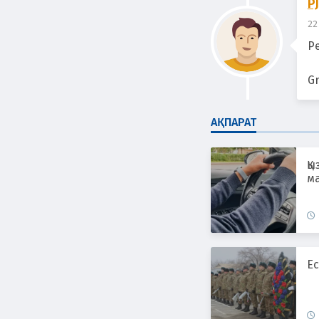
P
22
Р
G
АҚПАРАТ
Қы
ма
Ес