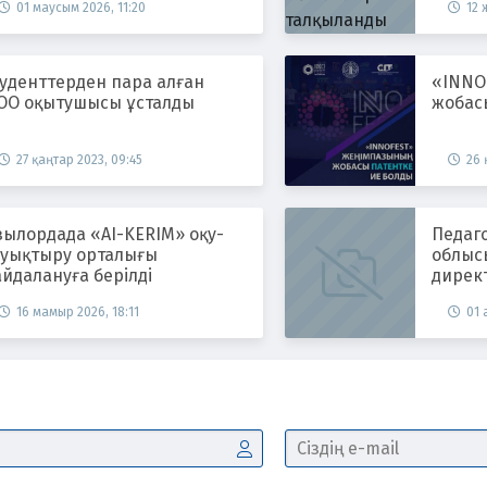
01 маусым 2026, 11:20
12 
уденттерден пара алған
«INNO
ОО оқытушысы ұсталды
жобас
27 қаңтар 2023, 09:45
26 
зылордада «AI-KERIM» оқу-
Педаго
ауықтыру орталығы
облыс
йдалануға берілді
дирек
әкімші
16 мамыр 2026, 18:11
01 