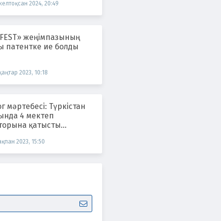
желтоқсан 2024, 20:49
FEST» жеңімпазының
ы патентке ие болды
қаңтар 2023, 10:18
г мәртебесі: Түркістан
ында 4 мектеп
торына қатысты
лік іс қозғалды
ақпан 2023, 15:50