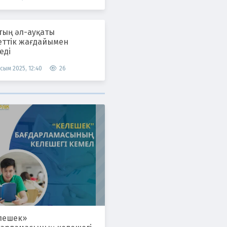
тың әл-ауқаты
еттік жағдайымен
еді
сым 2025, 12:40
26
лешек»