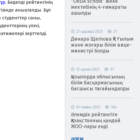
"ORDA school" жеке
ұр.
Беделді рейтингінің
мектебінің 4-ғимараты
ізінде анықталды. Бұл
ашылды
 студенттер саны,
енттерінің үлесі,
27 қараша 2023
21
тижелері зерттелді.
Динара Щеглова ҚР Ғылым
және жоғары білім вице-
министрі болды
12 қазан 2023
97
Қызылорда облысының
білім басқармасының
басшысы тағайындалды
07 тамыз 2023
104
Әлемдік рейтингіге
Қазақстанның қандай
ЖОО-лары енді
ӘЛЕМ