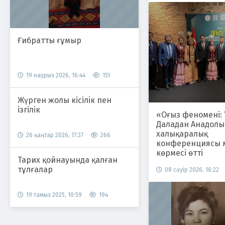
Ғибратты ғұмыр
19 наурыз 2026, 16:44
151
Жүрген жолы кісілік пен
ізгілік
«Оғыз феномені:
Даладан Анадолы
халықаралық
26 қаңтар 2026, 17:37
266
конференциясы 
көрмесі өтті
Тарих қойнауында қалған
тұлғалар
08 сәуір 2026, 16:22
19 тамыз 2025, 10:59
194