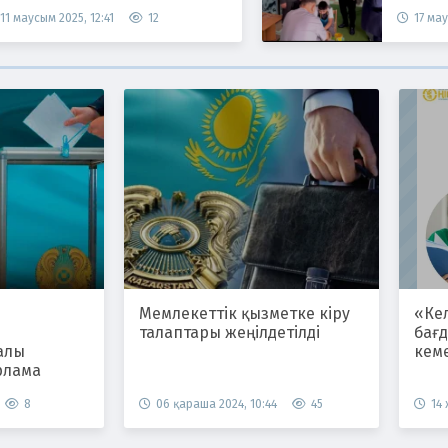
11 маусым 2025, 12:41
12
17 мау
Мемлекеттік қызметке кіру
«Ке
талаптары жеңілдетілді
бағ
алы
кем
рлама
8
06 қараша 2024, 10:44
45
14