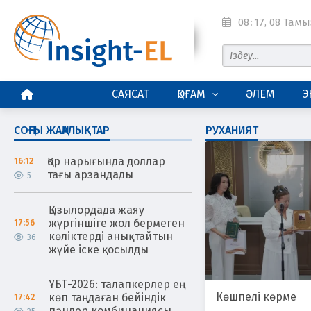
08
:
17
, 08 Тамы
БАСТЫ БЕТ
САЯСАТ
ҚОҒАМ
ӘЛЕМ
Э
СОҢҒЫ ЖАҢАЛЫҚТАР
РУХАНИЯТ
Қор нарығында доллар
16:12
тағы арзандады
5
Қызылордада жаяу
жүргіншіге жол бермеген
17:56
көліктерді анықтайтын
36
жүйе іске қосылды
ҰБТ-2026: талапкерлер ең
Көшпелі көрме
көп таңдаған бейіндік
17:42
пәндер комбинациясы