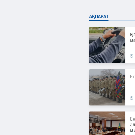
АҚПАРАТ
Қы
ма
Ес
Е
әл
ми