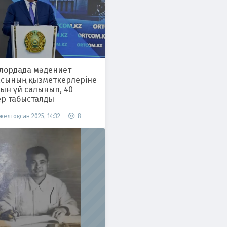
ылордада мәдениет
асының қызметкерлеріне
ғын үй салынып, 40
ер табысталды
 желтоқсан 2025, 14:32
8