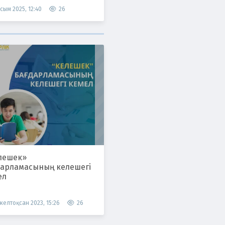
сым 2025, 12:40
26
лешек»
дарламасының келешегі
ел
 желтоқсан 2023, 15:26
26