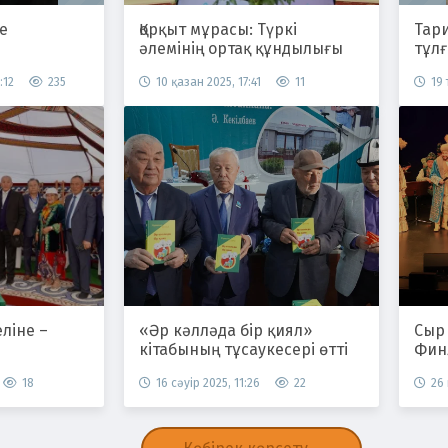
е
Қорқыт мұрасы: Түркі
Тар
әлемінің ортақ құндылығы
тұл
:12
235
10 қазан 2025, 17:41
11
19
ліне –
«Әр кәлләда бір қиял»
Сыр
кітабының тұсаукесері өтті
Фин
18
16 сәуір 2025, 11:26
22
26