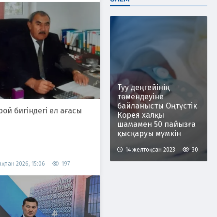
Туу деңгейінің
төмендеуіне
байланысты Оңтүстік
ой бигіндегі ел ағасы
Корея халқы
шамамен 50 пайызға
қысқаруы мүмкін
14 желтоқсан 2023
30
ақпан 2026, 15:06
197