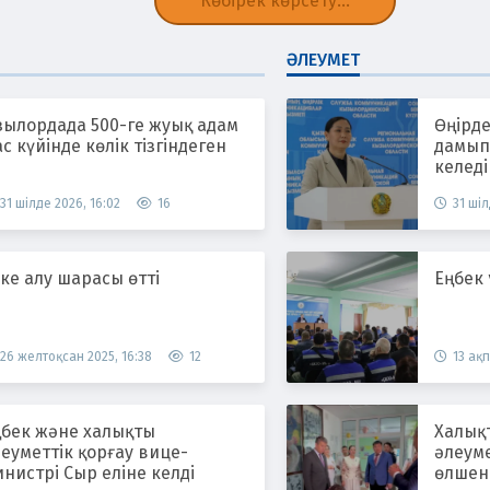
Көбірек көрсету...
ӘЛЕУМЕТ
зылордада 500-ге жуық адам
Өңірде
с күйінде көлік тізгіндеген
дамып,
келеді
31 шілде 2026, 16:02
16
31 шіл
ке алу шарасы өтті
Еңбек
26 желтоқсан 2025, 16:38
12
13 ақп
ңбек және халықты
Халық
еуметтік қорғау вице-
әлеум
нистрі Сыр еліне келді
өлшен