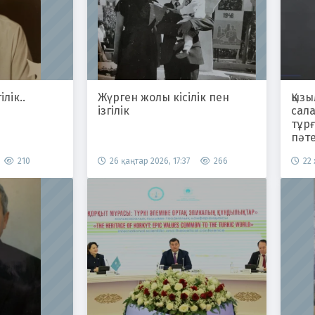
ілік..
Жүрген жолы кісілік пен
Қыз
ізгілік
сал
тұр
пәт
210
26 қаңтар 2026, 17:37
266
22