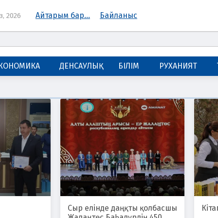
Айтарым бар...
Байланыс
з, 2026
КОНОМИКА
ДЕНСАУЛЫҚ
БІЛІМ
РУХАНИЯТ
Сыр елінде даңқты қолбасшы
Кіта
Жалаңтөс Баһадүрдің 450