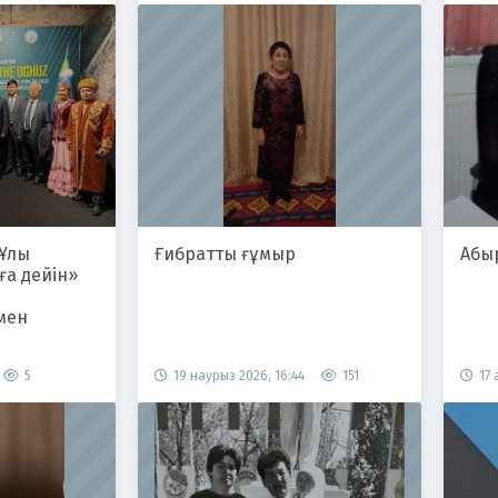
 Ұлы
Ғибратты ғұмыр
Абыр
ға дейін»
мен
5
19 наурыз 2026, 16:44
151
17 