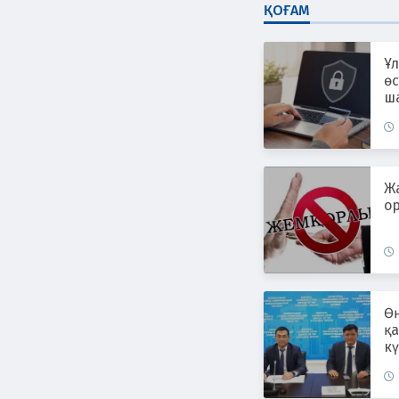
ҚОҒАМ
Ұл
өс
ш
ж
Ж
ор
Өң
қ
к