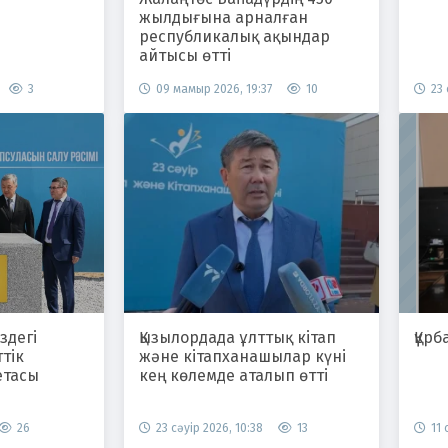
жылдығына арналған
республикалық ақындар
айтысы өтті
3
09 мамыр 2026, 19:37
10
23 
здегі
Қызылордада ұлттық кітап
Құрб
тік
және кітапханашылар күні
етасы
кең көлемде аталып өтті
26
23 сәуір 2026, 10:38
13
11 