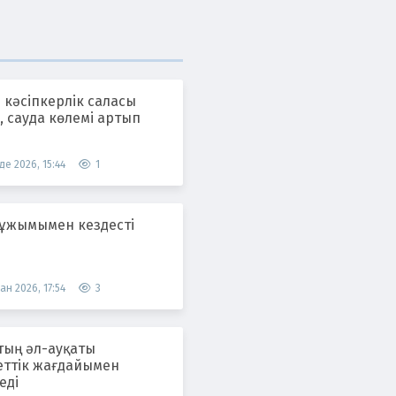
 кәсіпкерлік саласы
 сауда көлемі артып
де 2026, 15:44
1
 ұжымымен кездесті
ан 2026, 17:54
3
тың әл-ауқаты
еттік жағдайымен
еді