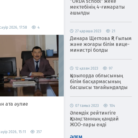
"ORDA school" жеке
мектебінің 4-ғимараты
ашылды
сәуір 2026, 17:58
4
27 қараша 2023
21
Динара Щеглова ҚР Ғылым
және жоғары білім вице-
министрі болды
12 қазан 2023
97
Қызылорда облысының
білім басқармасының
басшысы тағайындалды
ан ата әулие
07 тамыз 2023
104
Әлемдік рейтингіге
Қазақстанның қандай
ЖОО-лары енді
сәуір 2026, 15:11
357
ӘЛЕМ