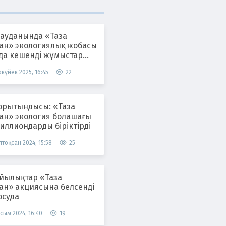
 ауданында «Таза
тан» экологиялық жобасы
да кешенді жұмыстар
ілуде
күйек 2025, 16:45
22
орытындысы: «Таза
тан» экология болашағы
иллиондарды біріктірді
тоқсан 2024, 15:58
25
лықтар «Таза
тан» акциясына белсенді
осуда
сым 2024, 16:40
19