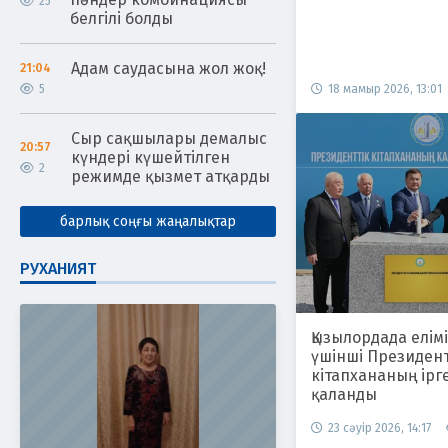
25
белгілі болды
Адам саудасына жол жоқ!
21:04
5
18 мамыр 2026, 13:01
Сыр сақшылары демалыс
20:57
күндері күшейтілген
2
режимде қызмет атқарды
барлық соңғы жаңалықтар
РУХАНИЯТ
Қызылордада елімі
үшінші Президент
кітапхананың ірг
қаланды
23 сәуір 2026, 14:17