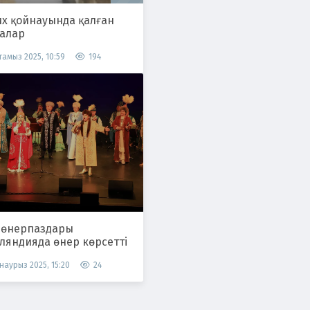
их қойнауында қалған
ғалар
 тамыз 2025, 10:59
194
 өнерпаздары
ляндияда өнер көрсетті
 наурыз 2025, 15:20
24