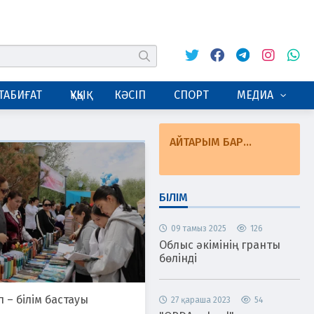
Twitter
Facebook
Telegram
Instagram
Whats
табу
ТАБИҒАТ
ҚҰҚЫҚ
КӘСІП
СПОРТ
МЕДИА
АЙТАРЫМ БАР...
БІЛІМ
09 тамыз 2025
126
Облыс әкімінің гранты
бөлінді
п – білім бастауы
27 қараша 2023
54