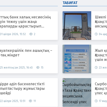
ТАБИҒАТ
ттық банк халық несиесінің
Шиелі
уін тежеу үшін жаңа
Қазақс
араларды қарастырып
аясын
атыр
жүргіз
31 шілде 2026, 15:52
2
04 қыр
ауапкершілік пен ашықтық –
Жыл қ
тақ міндет
Қазақс
үшін м
25 желтоқсан 2025, 16:45
15
23 жел
ірде әділ бәсекелестікті
Сырбойы
алыптастыру жұмыстары
Қазақс
үшейді
үлес қ
22 шілде 2025, 13:51
11
17 мау