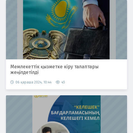
Мемлекеттік қызметке кіру талаптары
жеңілдетілді
06 қараша 2024, 10:44
45