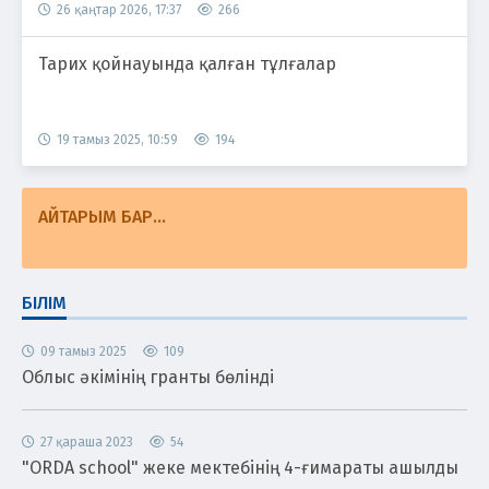
26 қаңтар 2026, 17:37
266
Тарих қойнауында қалған тұлғалар
19 тамыз 2025, 10:59
194
АЙТАРЫМ БАР...
БІЛІМ
09 тамыз 2025
109
Облыс әкімінің гранты бөлінді
27 қараша 2023
54
"ORDA school" жеке мектебінің 4-ғимараты ашылды