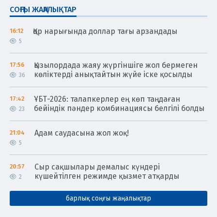
СОҢҒЫ ЖАҢАЛЫҚТАР
Қор нарығында доллар тағы арзандады
16:12
5
Қызылордада жаяу жүргіншіге жол бермеген
17:56
көліктерді анықтайтын жүйе іске қосылды
36
ҰБТ-2026: талапкерлер ең көп таңдаған
17:42
бейіндік пәндер комбинациясы белгілі болды
23
Адам саудасына жол жоқ!
21:04
5
Сыр сақшылары демалыс күндері
20:57
күшейтілген режимде қызмет атқарды
2
барлық соңғы жаңалықтар