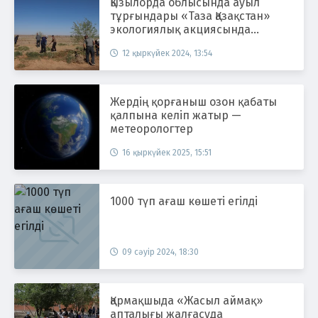
Қызылорда облысында ауыл
тұрғындары «Таза Қазақстан»
экологиялық акциясында
ерекше белсенділік танытуда
12 қыркүйек 2024, 13:54
Жердің қорғаныш озон қабаты
қалпына келіп жатыр —
метеорологтер
16 қыркүйек 2025, 15:51
1000 түп ағаш көшеті егілді
09 сәуір 2024, 18:30
Қармақшыда «Жасыл аймақ»
апталығы жалғасуда