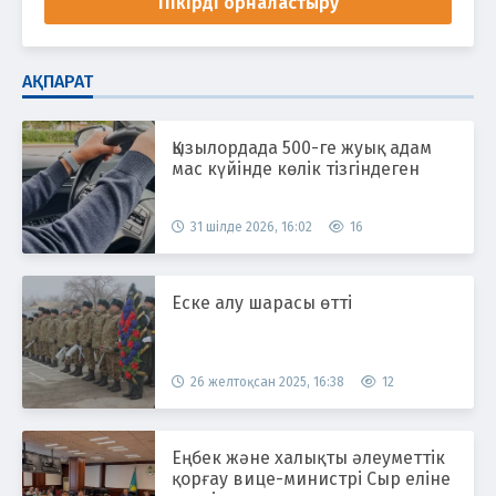
Пікірді орналастыру
АҚПАРАТ
Қызылордада 500-ге жуық адам
мас күйінде көлік тізгіндеген
31 шілде 2026, 16:02
16
Еске алу шарасы өтті
26 желтоқсан 2025, 16:38
12
Еңбек және халықты әлеуметтік
қорғау вице-министрі Сыр еліне