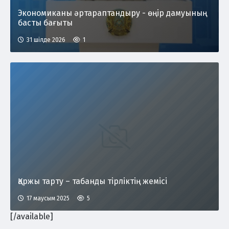
Экономиканы әртараптандыру - өңір дамуының
басты бағыты
31 шілде 2026
1
Қаржы тарту – табанды тірліктің жемісі
17 маусым 2025
5
[/available]