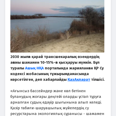
2030 жылға қарай трансшекаралық өзендердің
ағыны шамамен 10-15%-ға қысқаруы мүмкін. Бұл
туралы
Ашық НҚА
порталында жарияланған ҚР Су
кодексі жобасының тұжырымдамасында
көрсетілген, деп хабарлайды
ҚазАқпарат
тілшісі.
«Ағынсыз бассейндер және көл бетінен
буланудың жоғары деңгейі оларды ұстап тұруға
арналған судың едәуір шығынына алып келеді.
Қазір табиғи-шаруашылық жүйелердің су
ресурстарына экологиялық сұранысы - шамамен