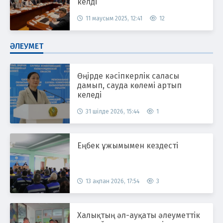
келді
11 маусым 2025, 12:41
12
ӘЛЕУМЕТ
Өңірде кәсіпкерлік саласы
дамып, сауда көлемі артып
келеді
31 шілде 2026, 15:44
1
Еңбек ұжымымен кездесті
13 ақпан 2026, 17:54
3
Халықтың әл-ауқаты әлеуметтік