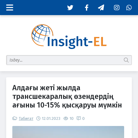
Twitter
Facebook
Telegram
Instagram
Whats
табу
Алдағы жеті жылда
трансшекаралық өзендердің
ағыны 10-15% қысқаруы мүмкін
Табиғат
12.01.2023
10
0