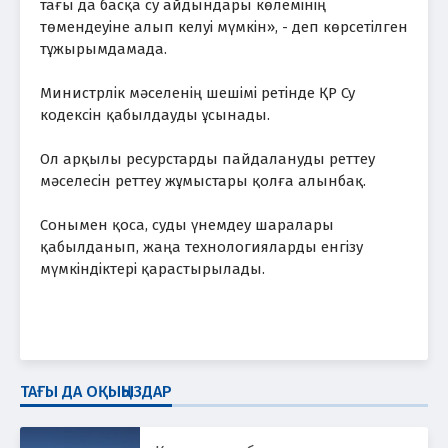
тағы да басқа су айдындары көлемінің
төмендеуіне алып келуі мүмкін», - деп көрсетілген
тұжырымдамада.
Министрлік мәселенің шешімі ретінде ҚР Су
кодексін қабылдауды ұсынады.
Ол арқылы ресурстарды пайдалануды реттеу
мәселесін реттеу жұмыстары қолға алынбақ.
Сонымен қоса, суды үнемдеу шаралары
қабылданып, жаңа технологияларды енгізу
мүмкіндіктері қарастырылады.
ТАҒЫ ДА ОҚЫҢЫЗДАР