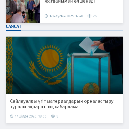
жағдайымен өлшенеді
17 маусым 2025, 12:40
26
САЯСАТ
Сайлауалды үгіт материалдарын орналастыру
туралы ақпараттық хабарлама
17 шілде 2026, 18:06
8