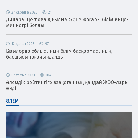
27 қараша 2023
21
Динара Щеглова ҚР Ғылым және жоғары білім вице-
министрі болды
12 қазан 2023
97
Қызылорда облысының білім басқармасының
басшысы тағайындалды
07 тамыз 2023
104
Әлемдік рейтингіге Қазақстанның қандай ЖОО-лары
енді
ӘЛЕМ