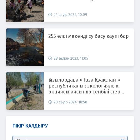
24 сәуір 2024, 10:09
255 елді мекенді су басу қаупі бар
28 ақпан 2023, 11:05
Қызылордада «Таза Қазақстан »
республикалық экологиялық
акциясы аясында сенбіліктер
ұйымдастырылуда
20 сәуір 2024, 18:50
ПІКІР ҚАЛДЫРУ