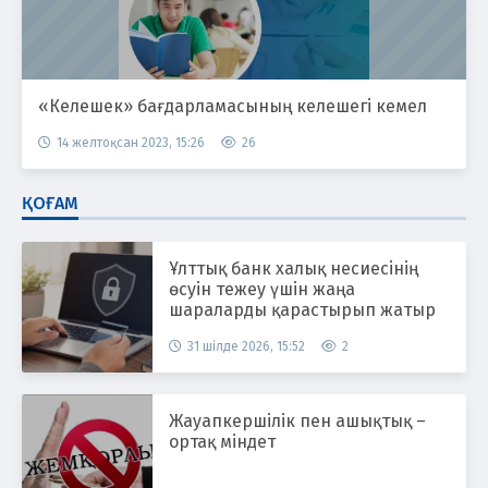
«Келешек» бағдарламасының келешегі кемел
14 желтоқсан 2023, 15:26
26
ҚОҒАМ
Ұлттық банк халық несиесінің
өсуін тежеу үшін жаңа
шараларды қарастырып жатыр
31 шілде 2026, 15:52
2
Жауапкершілік пен ашықтық –
ортақ міндет