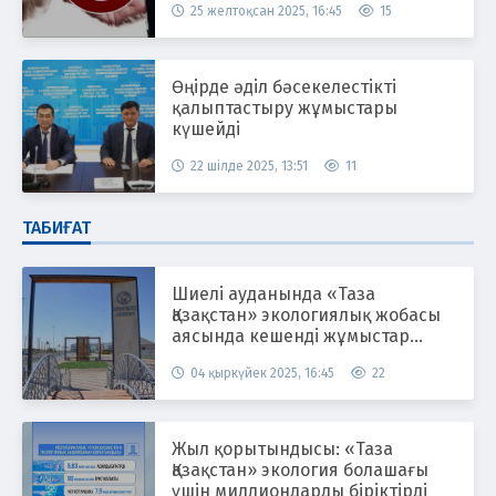
25 желтоқсан 2025, 16:45
15
Өңірде әділ бәсекелестікті
қалыптастыру жұмыстары
күшейді
22 шілде 2025, 13:51
11
ТАБИҒАТ
Шиелі ауданында «Таза
Қазақстан» экологиялық жобасы
аясында кешенді жұмыстар
жүргізілуде
04 қыркүйек 2025, 16:45
22
Жыл қорытындысы: «Таза
Қазақстан» экология болашағы
үшін миллиондарды біріктірді