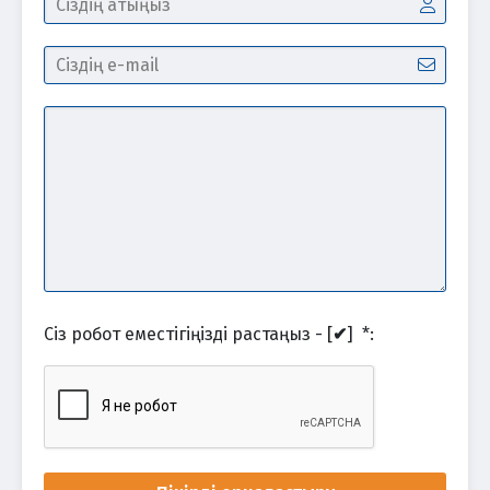
Сіз робот еместігіңізді растаңыз - [
✔
]
*
: