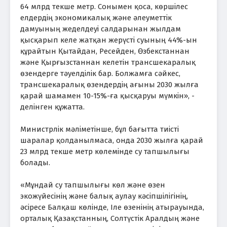
64 млрд текше метр. Сонымен қоса, көршілес
елдердің экономикалық және әлеуметтік
дамуының жеделдеуі салдарынан жылдам
қысқарып келе жатқан жерүсті суының 44%-ын
құрайтын Қытайдан, Ресейден, Өзбекстаннан
және Қырғызстаннан келетін трансшекаралық
өзендерге тәуелділік бар. Болжамға сәйкес,
трансшекаралық өзендердің ағыны 2030 жылға
қарай шамамен 10-15%-ға қысқаруы мүмкін», -
делінген құжатта.
Министрлік мәліметінше, бұл бағытта тиісті
шаралар қолданылмаса, онда 2030 жылға қарай
23 млрд текше метр көлемінде су тапшылығы
болады.
«Мұндай су тапшылығы көл және өзен
экожүйесінің және балық аулау кәсіпшілігінің,
әсіресе Балқаш көлінде, Іле өзенінің атырауында,
орталық Қазақстанның, Солтүстік Аралдың және