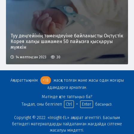
Туу деңгейінің төмендеуіне байланысты Оңтүстік
Корея халқы шамамен 50 пайызға қысқаруы
мүмкін
14 желтоқсан 2023
30
Ақпараттық өнім
+18
жасқа толған және жасы одан жоғары
адамдарға арналған.
Мәтінде қате таптыңыз ба?
Таңдап, оны белгілеп
Ctrl
+
Enter
басыңыз.
Copyright © 2022. «Insight-EL» ақпарат агенттігі. Басылым
бетіндегі материалдарды пайдаланған жағдайда сілтеме
жасалуы міндетті.