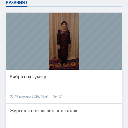
РУХАНИЯТ
Ғибратты ғұмыр
19 наурыз 2026, 16:44
151
Жүрген жолы кісілік пен ізгілік