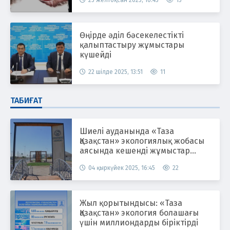
25 желтоқсан 2025, 16:45
15
Өңірде әділ бәсекелестікті
қалыптастыру жұмыстары
күшейді
22 шілде 2025, 13:51
11
ТАБИҒАТ
Шиелі ауданында «Таза
Қазақстан» экологиялық жобасы
аясында кешенді жұмыстар
жүргізілуде
04 қыркүйек 2025, 16:45
22
Жыл қорытындысы: «Таза
Қазақстан» экология болашағы
үшін миллиондарды біріктірді