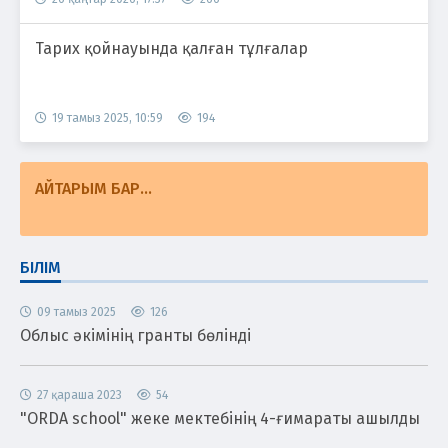
Тарих қойнауында қалған тұлғалар
19 тамыз 2025, 10:59
194
АЙТАРЫМ БАР...
БІЛІМ
09 тамыз 2025
126
Облыс әкімінің гранты бөлінді
27 қараша 2023
54
"ORDA school" жеке мектебінің 4-ғимараты ашылды