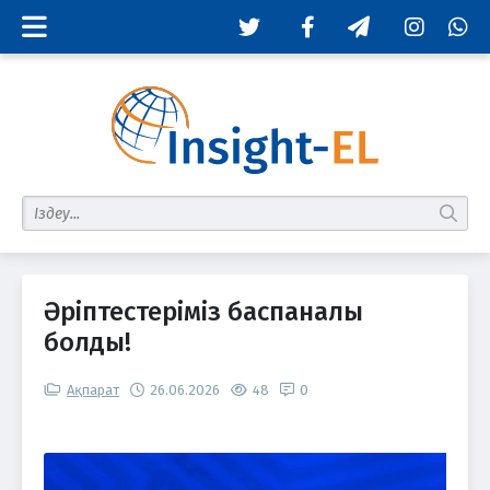
Twitter
Facebook
Telegram
Instagram
Whats
табу
Әріптестеріміз баспаналы
болды!
Ақпарат
26.06.2026
48
0