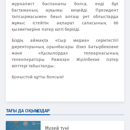
журналист баспаналы болса, енді бұл
бастаманың ауқымы кеңейді. Президент
тапсырмасымен биыл алғаш рет облыстарда
жұмыс істейтін ақпарат саласының 66
қызметкеріне пәтер кілті берілді.
Біздің аймақта «Сыр медиа» серіктестігі
директорының орынбасары Әзиз Батырбековке
және «Қызылорда» телеарнасының
телеоператоры Рамазан Жүсіпбекке пәтер
кілттері табысталды.
Қоныстой құтты болсын!
ТАҒЫ ДА ОҚЫҢЫЗДАР
Музей түні