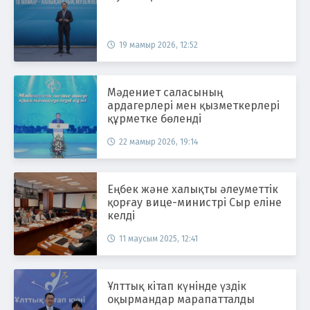
19 мамыр 2026, 12:52
Мәдениет саласының
ардагерлері мен қызметкерлері
құрметке бөленді
22 мамыр 2026, 19:14
Еңбек және халықты әлеуметтік
қорғау вице-министрі Сыр еліне
келді
11 маусым 2025, 12:41
Ұлттық кітап күнінде үздік
оқырмандар марапатталды