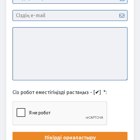
Сіз робот еместігіңізді растаңыз - [
✔
]
*
:
Пікірді орналастыру