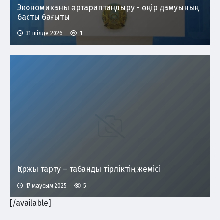
Экономиканы әртараптандыру - өңір дамуының
басты бағыты
31 шілде 2026
1
Қаржы тарту – табанды тірліктің жемісі
17 маусым 2025
5
[/available]