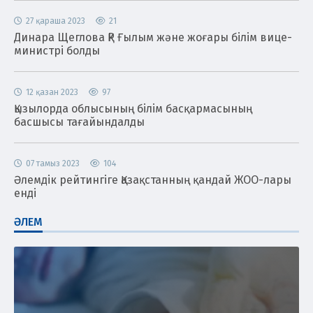
27 қараша 2023
21
Динара Щеглова ҚР Ғылым және жоғары білім вице-
министрі болды
12 қазан 2023
97
Қызылорда облысының білім басқармасының
басшысы тағайындалды
07 тамыз 2023
104
Әлемдік рейтингіге Қазақстанның қандай ЖОО-лары
енді
ӘЛЕМ