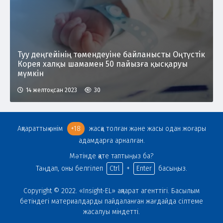
Туу деңгейінің төмендеуіне байланысты Оңтүстік
Корея халқы шамамен 50 пайызға қысқаруы
мүмкін
14 желтоқсан 2023
30
Ақпараттық өнім
+18
жасқа толған және жасы одан жоғары
адамдарға арналған.
Мәтінде қате таптыңыз ба?
Таңдап, оны белгілеп
Ctrl
+
Enter
басыңыз.
Copyright © 2022. «Insight-EL» ақпарат агенттігі. Басылым
бетіндегі материалдарды пайдаланған жағдайда сілтеме
жасалуы міндетті.