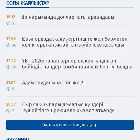
СОҢҒЫ ЖАҢАЛЫҚТАР
Қор нарығында доллар тағы арзандады
16:12
5
Қызылордада жаяу жүргіншіге жол бермеген
17:56
көліктерді анықтайтын жүйе іске қосылды
36
ҰБТ-2026: талапкерлер ең көп таңдаған
17:42
бейіндік пәндер комбинациясы белгілі болды
25
Адам саудасына жол жоқ!
21:04
5
Сыр сақшылары демалыс күндері
20:57
күшейтілген режимде қызмет атқарды
2
барлық соңғы жаңалықтар
РУХАНИЯТ