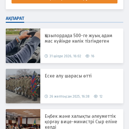
АҚПАРАТ
Қызылордада 500-ге жуық адам
мас күйінде көлік тізгіндеген
31 шілде 2026, 16:02
16
Еске алу шарасы өтті
26 желтоқсан 2025, 16:38
12
Еңбек және халықты әлеуметтік
қорғау вице-министрі Сыр еліне
келді