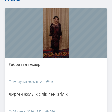
Ғибратты ғұмыр
19 наурыз 2026, 16:44
151
Жүрген жолы кісілік пен ізгілік
26 қаңтар 2026, 17:37
266