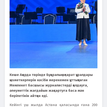
Кеше Ақорда төрінде Бұқаралық ақпарат құралдары
қызметкерлерін кәсіби мерекемен құттықтаған
Мемлекет басшысы журналистерді қолдауға,
әлеуметтік жағдайын жақсартуға баса мән
берілетінін айтқан еді.
Кейінгі үш жылда Астана қаласында ғана 200