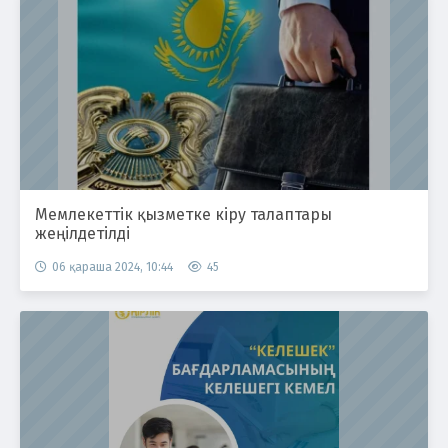
Мемлекеттік қызметке кіру талаптары
жеңілдетілді
06 қараша 2024, 10:44
45