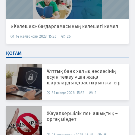
«Келешек» бағдарламасының келешегі кемел
14 желтоқсан 2023, 15:26
26
ҚОҒАМ
Ұлттық банк халық несиесінің
өсуін тежеу үшін жаңа
шараларды қарастырып жатыр
31 шілде 2026, 15:52
2
Жауапкершілік пен ашықтық –
ортақ міндет