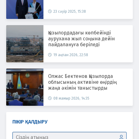
23 сәуір 2025, 15:38
Қызылордадағы көпбейінді
аурухана жыл соңына дейін
пайдалануға беріледі
19 ақпан 2026, 22:58
Олжас Бектенов Қызылорда
облысының активіне өңірдің
жаңа әкімін таныстырды
08 мамыр 2026, 14:35
ПІКІР ҚАЛДЫРУ