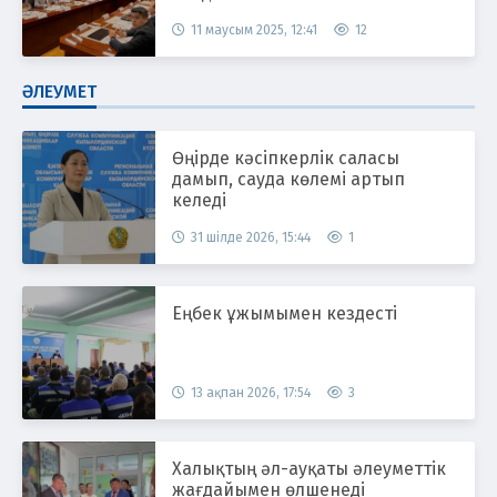
11 маусым 2025, 12:41
12
ӘЛЕУМЕТ
Өңірде кәсіпкерлік саласы
дамып, сауда көлемі артып
келеді
31 шілде 2026, 15:44
1
Еңбек ұжымымен кездесті
13 ақпан 2026, 17:54
3
Халықтың әл-ауқаты әлеуметтік
жағдайымен өлшенеді