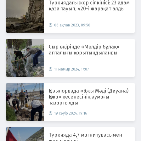
Түркиядағы жер сілкінісі: 23 адам
қаза тауып, 420-і жарақат алды
06 ақпан 2023, 09:56
Сыр өңірінде «Мөлдір бұлақ»
апталығы қорытындыланды
11 мамыр 2024, 17:07
Қызылордада «Қажы Мәді (Диуана)
Қожа» кесенесінің аумағы
тазартылды
19 сәуір 2024, 19:16
Түркияда 4,7 магнитудасымен
жер сілкінді