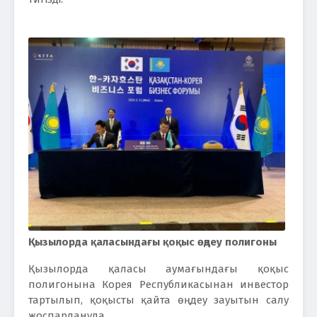
Қызылорда қаласындағы қоқыс өңдеу полигоны
Қызылорда қаласы аумағындағы қоқыс
полигонына Корея Республикасынан инвестор
тартылып, қоқысты қайта өңдеу зауытын салу
жоспарлануда.