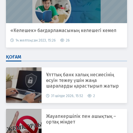
«Келешек» бағдарламасының келешегі кемел
14 желтоқсан 2023, 15:26
26
ҚОҒАМ
Ұлттық банк халық несиесінің
өсуін тежеу үшін жаңа
шараларды қарастырып жатыр
31 шілде 2026, 15:52
2
Жауапкершілік пен ашықтық –
ортақ міндет