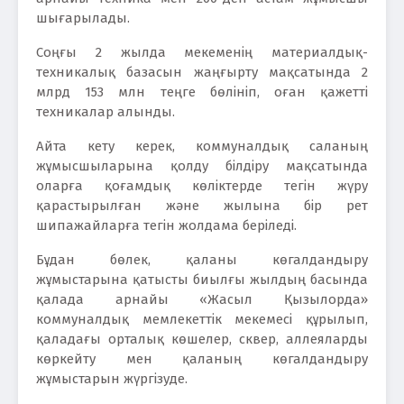
шығарылады.
Соңғы 2 жылда мекеменің материалдық-
техникалық базасын жаңғырту мақсатында 2
млрд 153 млн теңге бөлініп, оған қажетті
техникалар алынды.
Айта кету керек, коммуналдық саланың
жұмысшыларына қолду білдіру мақсатында
оларға қоғамдық көліктерде тегін жүру
қарастырылған және жылына бір рет
шипажайларға тегін жолдама беріледі.
Бұдан бөлек, қаланы көгалдандыру
жұмыстарына қатысты биылғы жылдың басында
қалада арнайы «Жасыл Қызылорда»
коммуналдық мемлекеттік мекемесі құрылып,
қаладағы орталық көшелер, сквер, аллеяларды
көркейту мен қаланың көгалдандыру
жұмыстарын жүргізуде.