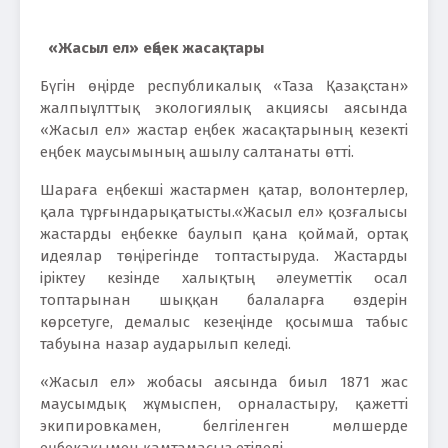
«Жасыл ел» еңбек жасақтары
Бүгін өңірде республикалық «Таза Қазақстан»
жалпыұлттық экологиялық акциясы аясында
«Жасыл ел» жастар еңбек жасақтарының кезекті
еңбек маусымының ашылу салтанаты өтті.
Шараға еңбекші жастармен қатар, волонтерлер,
қала тұрғындарықатысты.«Жасыл ел» қозғалысы
жастарды еңбекке баулып қана қоймай, ортақ
идеялар төңірегінде топтастыруда. Жастарды
іріктеу кезінде халықтың әлеуметтік осал
топтарынан шыққан балаларға өздерін
көрсетуге, демалыс кезеңінде қосымша табыс
табуына назар аударылып келеді.
«Жасыл ел» жобасы аясында биыл 1871 жас
маусымдық жұмыспен, орналастыру, қажетті
экипировкамен, белгіленген мөлшерде
еңбекақымен қамтамасыз етіледі.