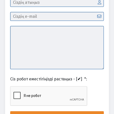
Сіз робот еместігіңізді растаңыз - [
✔
]
*
: