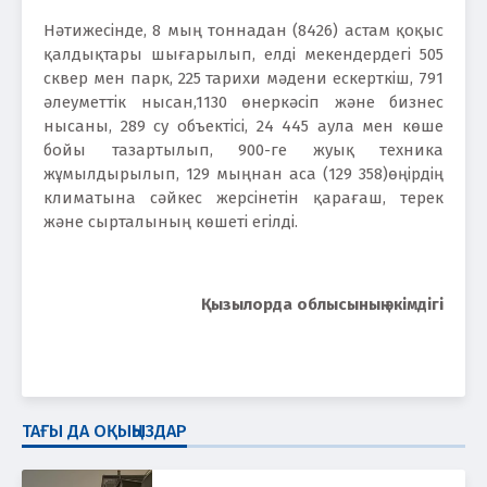
Нәтижесінде, 8 мың тоннадан (8426) астам қоқыс
қалдықтары шығарылып, елді мекендердегі 505
сквер мен парк, 225 тарихи мәдени ескерткіш, 791
әлеуметтік нысан,1130 өнеркәсіп және бизнес
нысаны, 289 су объектісі, 24 445 аула мен көше
бойы тазартылып, 900-ге жуық техника
жұмылдырылып, 129 мыңнан аса (129 358)өңірдің
климатына сәйкес жерсінетін қарағаш, терек
және сырталының көшеті егілді.
Қызылорда облысының әкімдігі
ТАҒЫ ДА ОҚЫҢЫЗДАР