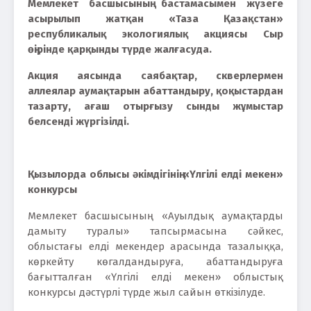
Мемлекет басшысының бастамасымен жүзеге
асырылып жатқан «Таза Қазақстан»
республикалық экологиялық акциясы Сыр
өңірінде қарқынды түрде жалғасуда.
Акция аясында саябақтар, скверлермен
аллеялар аумақтарын абаттандыру, қоқыстардан
тазарту, ағаш отырғызу сынды жұмыстар
белсенді жүргізілді.
Қызылорда облысы әкімдігінің «Үлгілі елді мекен»
конкурсы
Мемлекет басшысының «Ауылдық аумақтарды
дамыту туралы» тапсырмасына сәйкес,
облыстағы елді мекендер арасында тазалыққа,
көркейту көгалдандыруға, абаттандыруға
бағытталған «Үлгілі елді мекен» облыстық
конкурсы дәстүрлі түрде жыл сайын өткізілуде.