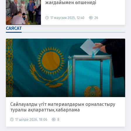
жағдайымен өлшенеді
17 маусым 2025, 12:40
26
САЯСАТ
Сайлауалды үгіт материалдарын орналастыру
туралы ақпараттық хабарлама
17 шілде 2026, 18:06
8