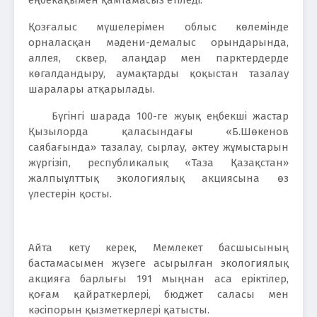
Қозғалыс мүшелерімен облыс көлемінде
орналасқан мәдени-демалыс орындарында,
аллея, сквер, алаңдар мен парктердерде
көгалдандыру, аумақтарды қоқыстан тазалау
шаралары атқарылады.
Бүгінгі шарада 100-ге жуық еңбекші жастар
Қызылорда қаласындағы «Б.Шөкенов
саябағында» тазалау, сырлау, әктеу жұмыстарын
жүргізіп, республикалық «Таза Қазақстан»
жалпыұлттық экологиялық акциясына өз
үлестерін қосты.
Айта кету керек, Мемлекет басшысының
бастамасымен жүзеге асырылған экологиялық
акцияға барлығы 191 мыңнан аса еріктілер,
қоғам қайраткерлері, бюджет саласы мен
кәсіпорын қызметкерлері қатысты.