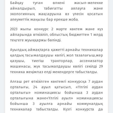
Байқау туған өлкені жасыл-желекке
айналдырып, табиғатты аялауға және
экологияның жақсаруына өз үлесін қосатын
әлеуметтік маңызы бар ерекше жоба.
2023 жылы конкурс 2 мәрте көктем және күз
айларында өткізіліп, облыстық бюджеттен 1 млрд
теңгеге жуыққаржы бөлінді.
Ауылдық аймақтарға қажетті арнайы техникалар
қалдық тасымалдаушы көлігі, жол тазалағыш,жер
қазушы, тиегіш тракторлар, ассенизатор
машинасы, жүк тасымалдаушы көлігі секілді 29
техника жеңімпаз елді мекендерге табысталды.
Алғаш рет өткізілген көктемгі конкурсқа 7 аудан
орталығы, 24 ауыл қатысып, «Үлгілі аудан
орталығы» номинациясы бойынша 3 аудан
орталығына және«Үлгілі ауыл» номинациясы
бойынша 3 ауылға арнайы коммуналдық
техникалар табысталды. Күзгі конкурста да