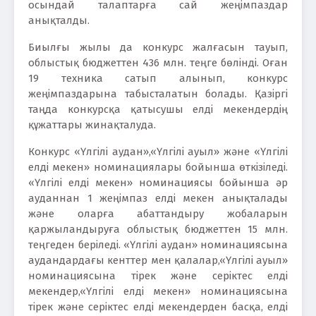
осындай талаптарға сай жеңімпаздар
анықталды.
Биылғы жылы да конкурс жалғасын тауып,
облыстық бюджеттен 436 млн. теңге бөлінді. Оған
19 техника сатып алынып, конкурс
жеңімпаздарына табысталатын болады. Қазіргі
таңда конкурсқа қатысушы елді мекендердің
құжаттары жинақталуда.
Конкурс «Үлгілі аудан»,«Үлгілі ауыл» және «Үлгілі
елді мекен» номинациялары бойынша өткізіледі.
«Үлгілі елді мекен» номинациясы бойынша әр
ауданнан 1 жеңімпаз елді мекен анықталады
және оларға абаттандыру жобаларын
қаржыландыруға облыстық бюджеттен 15 млн.
теңгеден беріледі. «Үлгілі аудан» номинациясына
аудандардағы кенттер мен қалалар,«Үлгілі ауыл»
номинациясына тірек және серіктес елді
мекендер,«Үлгілі елді мекен» номинациясына
тірек және серіктес елді мекендерден басқа, елді