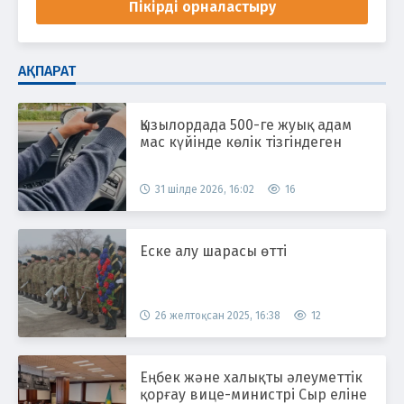
Пікірді орналастыру
АҚПАРАТ
Қызылордада 500-ге жуық адам
мас күйінде көлік тізгіндеген
31 шілде 2026, 16:02
16
Еске алу шарасы өтті
26 желтоқсан 2025, 16:38
12
Еңбек және халықты әлеуметтік
қорғау вице-министрі Сыр еліне