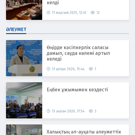
келді
11 маусым 2025, 12:41
12
ӘЛЕУМЕТ
Өңірде кәсіпкерлік саласы
дамып, сауда көлемі артып
келеді
31 шілде 2026, 15:44
1
Еңбек ұжымымен кездесті
13 ақпан 2026, 17:54
3
Халықтың әл-ауқаты әлеуметтік