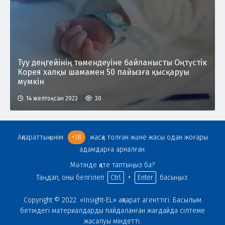
Туу деңгейінің төмендеуіне байланысты Оңтүстік
Корея халқы шамамен 50 пайызға қысқаруы
мүмкін
14 желтоқсан 2023
30
Ақпараттық өнім
+18
жасқа толған және жасы одан жоғары
адамдарға арналған.
Мәтінде қате таптыңыз ба?
Таңдап, оны белгілеп
Ctrl
+
Enter
басыңыз.
Copyright © 2022. «Insight-EL» ақпарат агенттігі. Басылым
бетіндегі материалдарды пайдаланған жағдайда сілтеме
жасалуы міндетті.