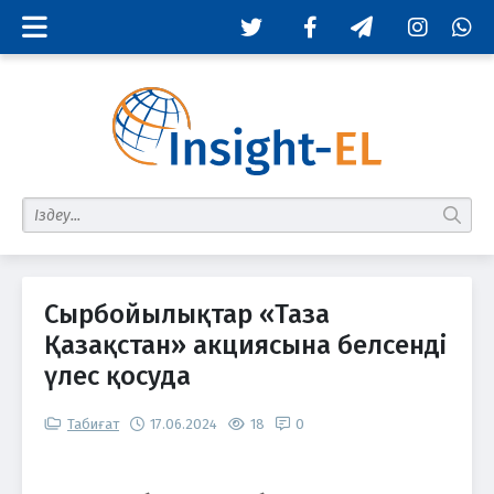
Twitter
Facebook
Telegram
Instagram
Whats
табу
Сырбойылықтар «Таза
Қазақстан» акциясына белсенді
үлес қосуда
Табиғат
17.06.2024
18
0