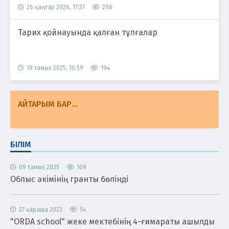
26 қаңтар 2026, 17:37
266
Тарих қойнауында қалған тұлғалар
19 тамыз 2025, 10:59
194
АЙТАРЫМ БАР...
БІЛІМ
09 тамыз 2025
109
Облыс әкімінің гранты бөлінді
27 қараша 2023
54
"ORDA school" жеке мектебінің 4-ғимараты ашылды