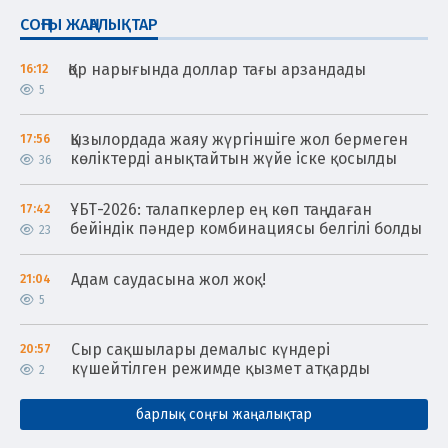
СОҢҒЫ ЖАҢАЛЫҚТАР
Қор нарығында доллар тағы арзандады
16:12
5
Қызылордада жаяу жүргіншіге жол бермеген
17:56
көліктерді анықтайтын жүйе іске қосылды
36
ҰБТ-2026: талапкерлер ең көп таңдаған
17:42
бейіндік пәндер комбинациясы белгілі болды
23
Адам саудасына жол жоқ!
21:04
5
Сыр сақшылары демалыс күндері
20:57
күшейтілген режимде қызмет атқарды
2
барлық соңғы жаңалықтар