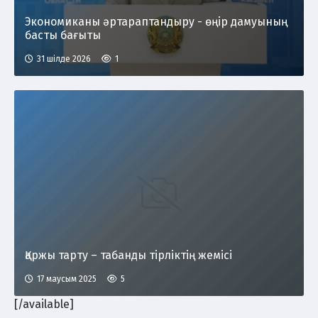
Экономиканы әртараптандыру - өңір дамуының
басты бағыты
31 шілде 2026
1
Қаржы тарту – табанды тірліктің жемісі
17 маусым 2025
5
[/available]