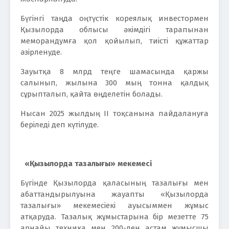
Бүгінгі таңда оңтүстік кореялық инвестормен
Қызылорда облысы әкімдігі тарапынан
меморандумға қол қойылып, тиісті құжаттар
әзірленуде.
Зауытқа 8 млрд теңге шамасында қаржы
салынып, жылына 300 мың тонна қалдық
сұрыпталып, қайта өңделетін болады.
Нысан 2025 жылдың ІІ тоқсанына пайдалануға
беріледі деп күтілуде.
«Қызылорда тазалығы» мекемесі
Бүгінде Қызылорда қаласының тазалығы мен
абаттандырылуына жауапты «Қызылорда
тазалығы» мекемесіекі ауысыммен жұмыс
атқаруда. Тазалық жұмыстарына бір мезетте 75
арнайы техника мен 200-ден астам жұмысшы