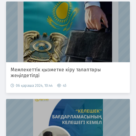
Мемлекеттік қызметке кіру талаптары
жеңілдетілді
06 қараша 2024, 10:44
45