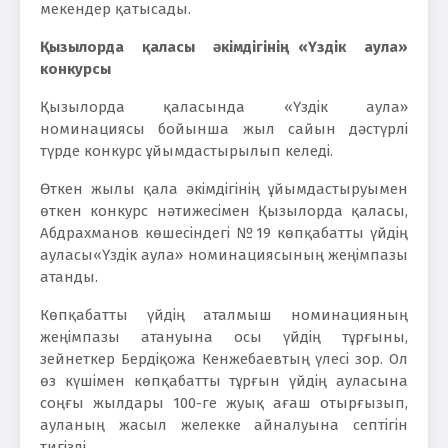
мекендер қатысады.
Қызылорда қаласы әкімдігінің «Үздік аула»
конкурсы
Қызылорда қаласында «Үздік аула»
номинациясы бойынша жыл сайын дәстүрлі
түрде конкурс ұйымдастырылып келеді.
Өткен жылы қала әкімдігінің ұйымдастыруымен
өткен конкурс нәтижесімен Қызылорда қаласы,
Абдрахманов көшесіндегі №19 көпқабатты үйдің
ауласы«Үздік аула» номинациясының жеңімпазы
атанды.
Көпқабатты үйдің аталмыш номинацияның
жеңімпазы атануына осы үйдің тұрғыны,
зейнеткер Бердіқожа Кенжебаевтың үлесі зор. Ол
өз күшімен көпқабатты тұрғын үйдің ауласына
соңғы жылдары 100-ге жуық ағаш отырғызып,
ауланың жасыл желекке айналуына септігін
тигізді.