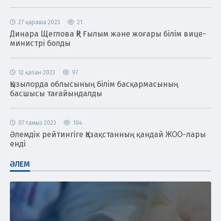
27 қараша 2023
21
Динара Щеглова ҚР Ғылым және жоғары білім вице-
министрі болды
12 қазан 2023
97
Қызылорда облысының білім басқармасының
басшысы тағайындалды
07 тамыз 2023
104
Әлемдік рейтингіге Қазақстанның қандай ЖОО-лары
енді
ӘЛЕМ