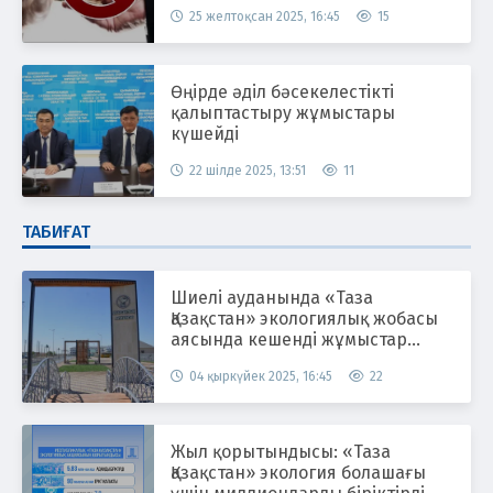
25 желтоқсан 2025, 16:45
15
Өңірде әділ бәсекелестікті
қалыптастыру жұмыстары
күшейді
22 шілде 2025, 13:51
11
ТАБИҒАТ
Шиелі ауданында «Таза
Қазақстан» экологиялық жобасы
аясында кешенді жұмыстар
жүргізілуде
04 қыркүйек 2025, 16:45
22
Жыл қорытындысы: «Таза
Қазақстан» экология болашағы