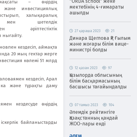
"ORDA school" жеке
мақсаты – өңірдің
мектебінің 4-ғимараты
қ және инвестициялық
ашылды
ыстырып, халықаралық
 мен шетелдік
рмен әріптестіктік
27 қараша 2023
21
 нығайту.
Динара Щеглова ҚР Ғылым
және жоғары білім вице-
овпен кездесіп, аймақта
министрі болды
нда 20 мың гектар жерге
нвестиция көлемі 51 млрд
12 қазан 2023
97
Қызылорда облысының
аловаямен кездесіп, Арал
білім басқармасының
тика және тұрақты даму
басшысы тағайындалды
мен кездесуде өңірдің
07 тамыз 2023
104
Әлемдік рейтингіге
Қазақстанның қандай
іскерлік байланыстарды
ЖОО-лары енді
ӘЛЕМ