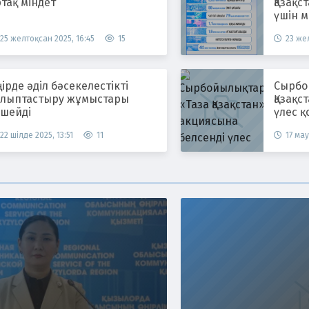
тақ міндет
Қазақс
үшін м
25 желтоқсан 2025, 16:45
15
23 жел
ірде әділ бәсекелестікті
Сырбойы
алыптастыру жұмыстары
Қазақс
үшейді
үлес қ
22 шілде 2025, 13:51
11
17 мау