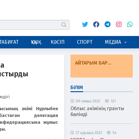
Twitter
Facebook
Telegram
Instagram
Whats
табу
ТАБИҒАТ
ҚҰҚЫҚ
КӘСІП
СПОРТ
МЕДИА
АЙТАРЫМ БАР...
да
ыстырды
БІЛІМ
мдігі
09 тамыз 2025
121
Облыс әкімінің гранты
лысының әкімі Нұрлыбек
бөлінді
астаған делегация
нфедерациясына жұмыс
ды.
27 қараша 2023
54