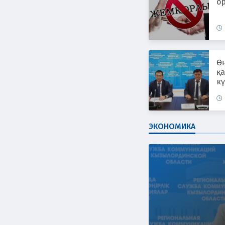
ор
Өң
қ
к
ЭКОНОМИКА