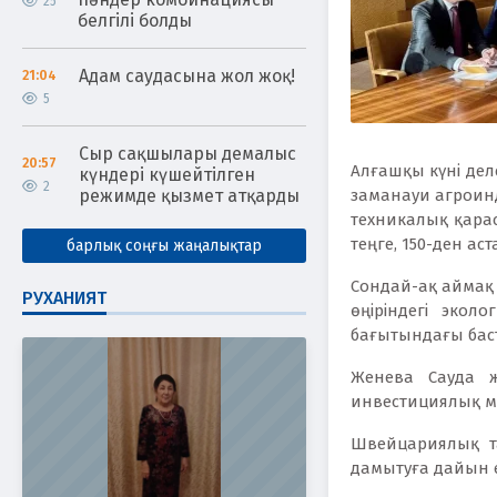
25
белгілі болды
Адам саудасына жол жоқ!
21:04
5
Сыр сақшылары демалыс
20:57
Алғашқы күні дел
күндері күшейтілген
2
режимде қызмет атқарды
заманауи агроинд
техникалық қарас
теңге, 150-ден а
барлық соңғы жаңалықтар
Сондай-ақ аймақ 
РУХАНИЯТ
өңіріндегі эко
бағытындағы бас
Женева Сауда ж
инвестициялық м
Швейцариялық т
дамытуға дайын ек