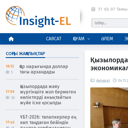
17
:
03
, 07 Тамы
БАСТЫ БЕТ
САЯСАТ
ҚОҒАМ
ӘЛЕМ
Э
СОҢҒЫ ЖАҢАЛЫҚТАР
Қызылорда
Қор нарығында доллар
экономикал
16:12
тағы арзандады
5
Ақпарат
04.11
Қызылордада жаяу
жүргіншіге жол бермеген
17:56
көліктерді анықтайтын
36
жүйе іске қосылды
ҰБТ-2026: талапкерлер ең
көп таңдаған бейіндік
17:42
пәндер комбинациясы