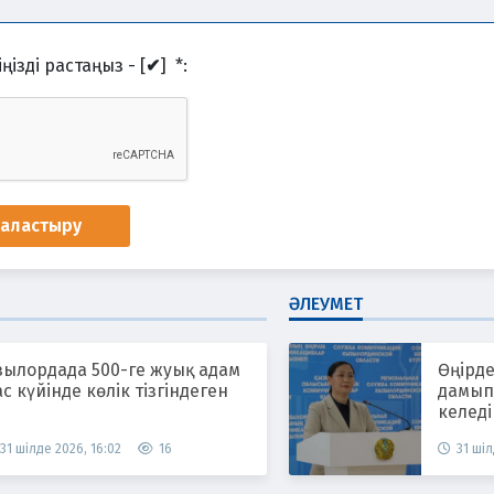
ңізді растаңыз - [
✔
]
*
:
наластыру
ӘЛЕУМЕТ
зылордада 500-ге жуық адам
Өңірде
с күйінде көлік тізгіндеген
дамып,
келеді
31 шілде 2026, 16:02
16
31 шіл