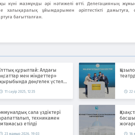
ы күні мазмұнды әрі нәтижелі өтті. Делегацияның жұм
е халықаралық ұйымдарымен әріптестікті дамытуға, с
ртуға бағытталған.
лттық құрылтай: Алдағы
Қызыл
қсаттар мен міндеттер»
театр
ақырыбында дөңгелек үстел
ті
11 сәуір 2025, 12:35
22 
ммуналдық сала үздіктері
Қазақс
арапатталып, техникамен
басшыс
мтамасыз етілді
жоғары
23 мамыр 2026, 19:03
16 