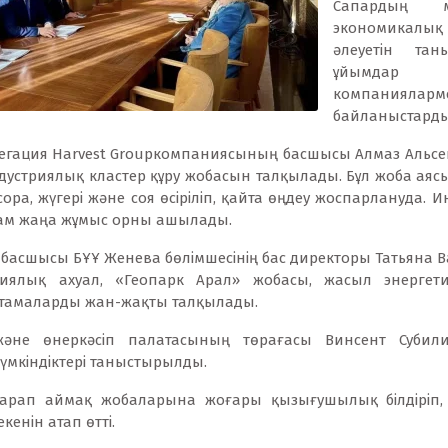
Сапардың 
экономикалы
әлеуетін тан
ұйымдар
компанияла
байланыстарды
егация Harvest Groupкомпаниясының басшысы Алмаз Альсен
устриялық кластер құру жобасын талқылады. Бұл жоба аясы
ора, жүгері және соя өсіріліп, қайта өңдеу жоспарлануда. И
стам жаңа жұмыс орны ашылады.
басшысы БҰҰ Женева бөлімшесінің бас директоры Татьяна В
логиялық ахуал, «Геопарк Арал» жобасы, жасыл энерге
тамаларды жан-жақты талқылады.
әне өнеркәсіп палатасының төрағасы Винсент Субилия
үмкіндіктері таныстырылды.
арап аймақ жобаларына жоғары қызығушылық білдіріп, 
енін атап өтті.