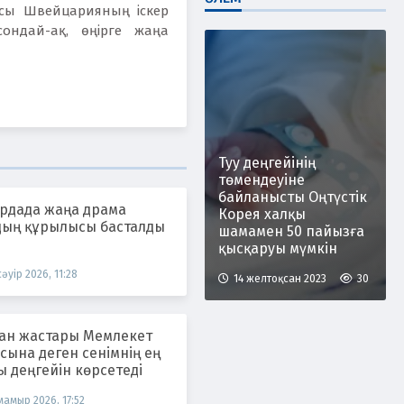
ысы Швейцарияның іскер
ондай-ақ, өңірге жаңа
Туу деңгейінің
төмендеуіне
байланысты Оңтүстік
ордада жаңа драма
Корея халқы
дың құрылысы басталды
шамамен 50 пайызға
қысқаруы мүмкін
сәуір 2026, 11:28
14 желтоқсан 2023
30
тан жастары Мемлекет
ына деген сенімнің ең
 деңгейін көрсетеді
мамыр 2026, 17:52