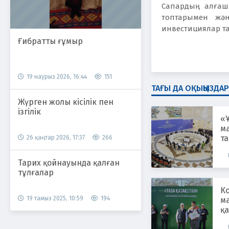
Сапардың алғашқ
топтарымен жән
инвестициялар та
Ғибратты ғұмыр
19 наурыз 2026, 16:44
151
ТАҒЫ ДА ОҚЫҢЫЗДАР
Жүрген жолы кісілік пен
ізгілік
«Ұ
ма
т
26 қаңтар 2026, 17:37
266
өт
Тарих қойнауында қалған
тұлғалар
Ко
19 тамыз 2025, 10:59
194
м
қа