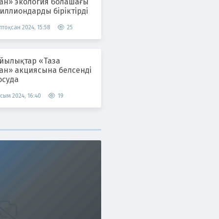
тан» экология болашағы
иллиондарды біріктірді
тоқсан 2024, 15:58
25
лықтар «Таза
тан» акциясына белсенді
осуда
сым 2024, 16:40
19