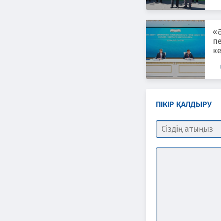
«Ә
п
ке
тә
ПІКІР ҚАЛДЫРУ