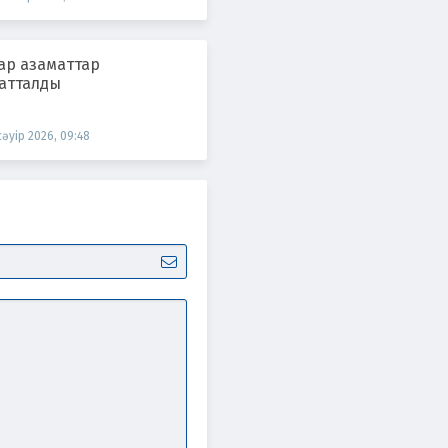
ар азаматтар
атталды
сәуір 2026, 09:48