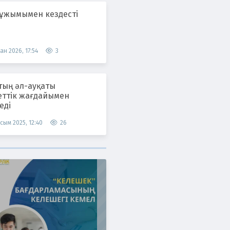
 ұжымымен кездесті
ан 2026, 17:54
3
тың әл-ауқаты
еттік жағдайымен
еді
сым 2025, 12:40
26