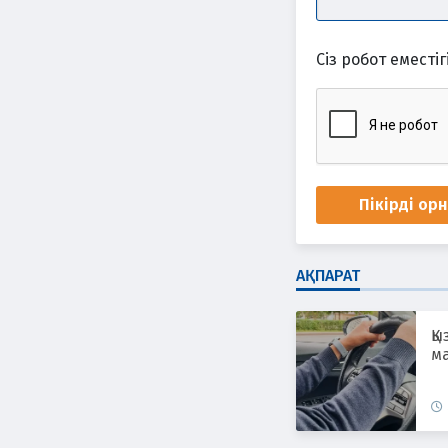
Сіз робот еместігі
Пікірді ор
АҚПАРАТ
Қы
ма