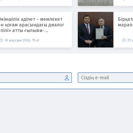
кімшілік әділет – мемлекет
Бірқат
ен қоғам арасындағы диалог
марап
пілі» атты ғылыми-
жірибелік конференция өтті
10 маусым 2026, 15:41
25 