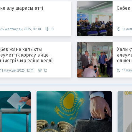
ке алу шарасы өтті
Еңбек
26 желтоқсан 2025, 16:38
12
13 ақп
ңбек және халықты
Халық
еуметтік қорғау вице-
әлеум
нистрі Сыр еліне келді
өлшен
11 маусым 2025, 12:41
12
17 мау