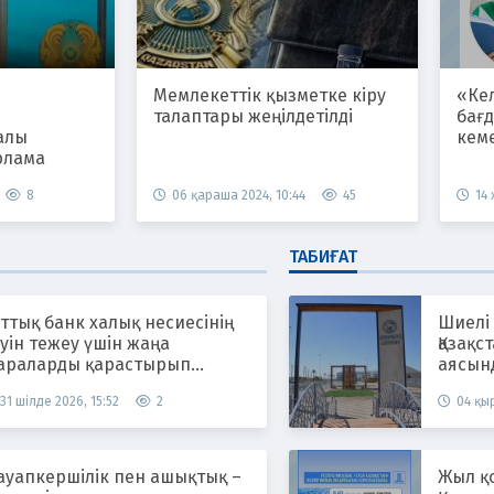
Мемлекеттік қызметке кіру
«Ке
талаптары жеңілдетілді
бағ
алы
кем
рлама
8
06 қараша 2024, 10:44
45
14
ТАБИҒАТ
ттық банк халық несиесінің
Шиелі
уін тежеу үшін жаңа
Қазақс
араларды қарастырып
аясын
атыр
жүргіз
31 шілде 2026, 15:52
2
04 қыр
ауапкершілік пен ашықтық –
Жыл қ