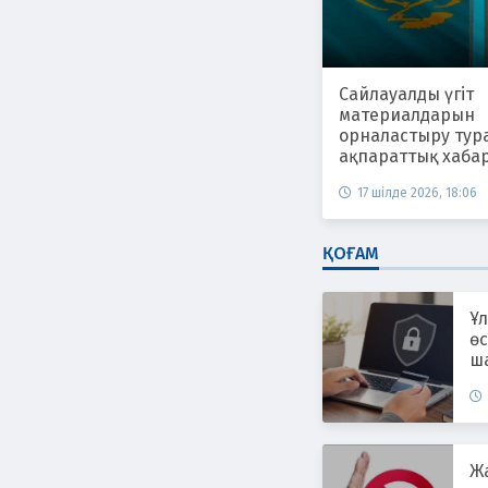
Сайлауалды үгіт
материалдарын
орналастыру тур
ақпараттық хаба
17 шілде 2026, 18:06
ҚОҒАМ
Ұл
өс
ш
ж
Ж