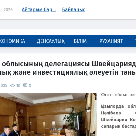
Айтарым бар...
Байланыс
з, 2026
КОНОМИКА
ДЕНСАУЛЫҚ
БІЛІМ
РУХАНИЯТ
 облысының делегациясы Швейцария
ық және инвестициялық әлеуетін тан
.2025
10
0
Фото: облыс әкі
Қызылорда об
Нәлібаев б
Швейцария Ко
сапарын баста