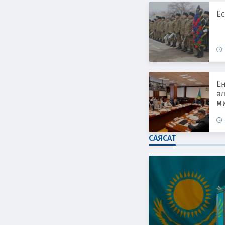
Ес
Е
әл
ми
САЯСАТ