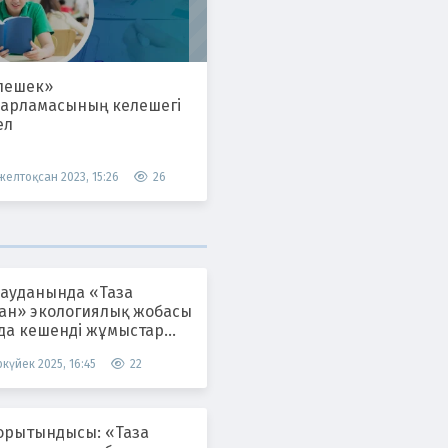
лешек»
дарламасының келешегі
ел
 желтоқсан 2023, 15:26
26
 ауданында «Таза
тан» экологиялық жобасы
да кешенді жұмыстар
ілуде
күйек 2025, 16:45
22
орытындысы: «Таза