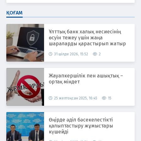
ҚОҒАМ
Ұлттық банк халық несиесінің
өсуін тежеу үшін жаңа
шараларды қарастырып жатыр
31 шілде 2026, 15:52
2
Жауапкершілік пен ашықтық –
ортақ міндет
25 желтоқсан 2025, 16:45
15
Өңірде әділ бәсекелестікті
қалыптастыру жұмыстары
күшейді