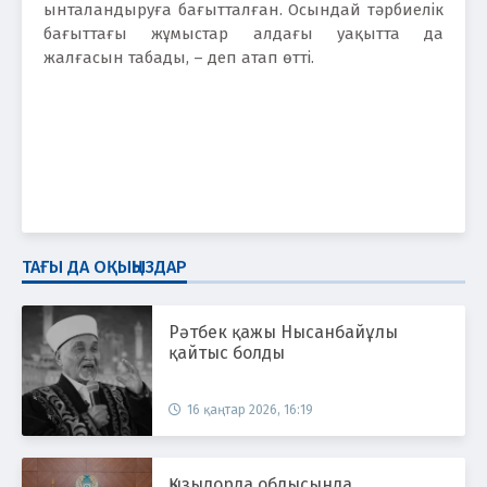
ынталандыруға бағытталған. Осындай тәрбиелік
бағыттағы жұмыстар алдағы уақытта да
жалғасын табады, – деп атап өтті.
ТАҒЫ ДА ОҚЫҢЫЗДАР
Рәтбек қажы Нысанбайұлы
қайтыс болды
16 қаңтар 2026, 16:19
Қызылорда облысында