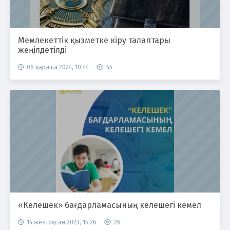
Мемлекеттік қызметке кіру талаптары
жеңілдетілді
06 қараша 2024, 10:44
45
«Келешек» бағдарламасының келешегі кемел
14 желтоқсан 2023, 15:26
26