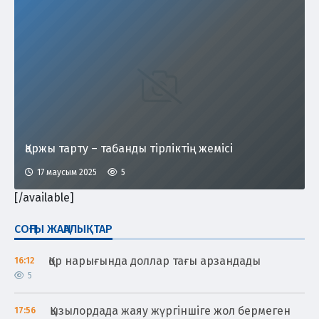
Қаржы тарту – табанды тірліктің жемісі
17 маусым 2025
5
[/available]
СОҢҒЫ ЖАҢАЛЫҚТАР
Қор нарығында доллар тағы арзандады
16:12
5
Қызылордада жаяу жүргіншіге жол бермеген
17:56