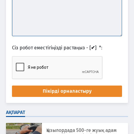
Сіз робот еместігіңізді растаңыз - [
✔
]
*
:
Пікірді орналастыру
АҚПАРАТ
Қызылордада 500-ге жуық адам