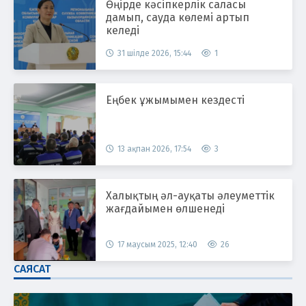
Өңірде кәсіпкерлік саласы
дамып, сауда көлемі артып
келеді
31 шілде 2026, 15:44
1
Еңбек ұжымымен кездесті
13 ақпан 2026, 17:54
3
Халықтың әл-ауқаты әлеуметтік
жағдайымен өлшенеді
17 маусым 2025, 12:40
26
САЯСАТ