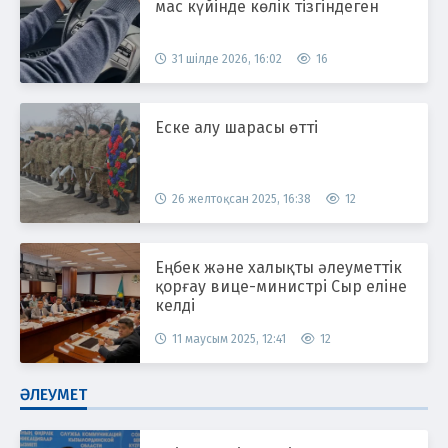
мас күйінде көлік тізгіндеген
31 шілде 2026, 16:02
16
Еске алу шарасы өтті
26 желтоқсан 2025, 16:38
12
Еңбек және халықты әлеуметтік
қорғау вице-министрі Сыр еліне
келді
11 маусым 2025, 12:41
12
ӘЛЕУМЕТ