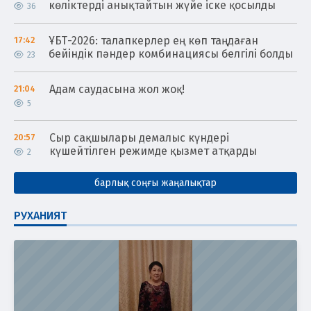
көліктерді анықтайтын жүйе іске қосылды
36
ҰБТ-2026: талапкерлер ең көп таңдаған
17:42
бейіндік пәндер комбинациясы белгілі болды
23
Адам саудасына жол жоқ!
21:04
5
Сыр сақшылары демалыс күндері
20:57
күшейтілген режимде қызмет атқарды
2
барлық соңғы жаңалықтар
РУХАНИЯТ