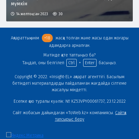
мүмкін
14 желтоқсан 2023
30
Ақпараттық өнім
+18
жасқа толған және жасы одан жоғары
адамдарға арналған.
Мәтінде қате таптыңыз ба?
Таңдап, оны белгілеп
Ctrl
+
Enter
басыңыз.
Copyright © 2022. «Insight-EL» ақпарат агенттігі. Басылым
бетіндегі материалдарды пайдаланған жағдайда сілтеме
жасалуы міндетті.
Есепке қою туралы куәлік: № KZ53VPY00061737, 23.12.2022
Сайт жобасын дайындаған «ToWeb.kz» компаниясы.
Сайтқа
тапсырыс беру