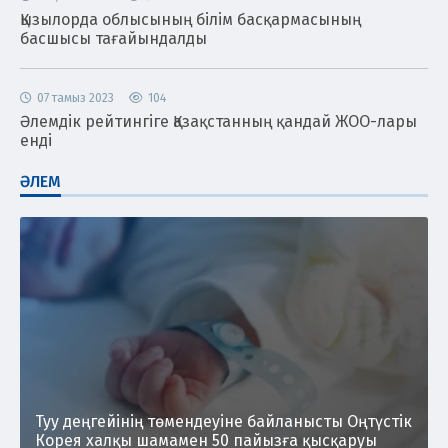
Қызылорда облысының білім басқармасының
басшысы тағайындалды
07 тамыз 2023
104
Әлемдік рейтингіге Қазақстанның қандай ЖОО-лары
енді
ӘЛЕМ
Туу деңгейінің төмендеуіне байланысты Оңтүстік
Корея халқы шамамен 50 пайызға қысқаруы