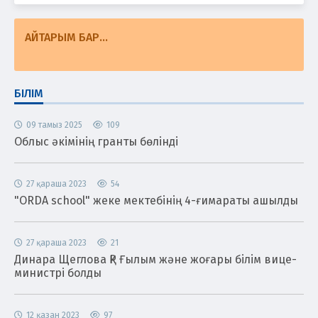
АЙТАРЫМ БАР...
БІЛІМ
09 тамыз 2025
109
Облыс әкімінің гранты бөлінді
27 қараша 2023
54
"ORDA school" жеке мектебінің 4-ғимараты ашылды
27 қараша 2023
21
Динара Щеглова ҚР Ғылым және жоғары білім вице-
министрі болды
12 қазан 2023
97