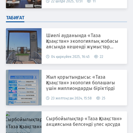
22 шілде 2025, 13:51
11
ТАБИҒАТ
Шиелі ауданында «Таза
Қазақстан» экологиялық жобасы
аясында кешенді жұмыстар
жүргізілуде
04 қыркүйек 2025, 16:45
22
Жыл қорытындысы: «Таза
Қазақстан» экология болашағы
үшін миллиондарды біріктірді
23 желтоқсан 2024, 15:58
25
Сырбойылықтар «Таза Қазақстан»
акциясына белсенді үлес қосуда