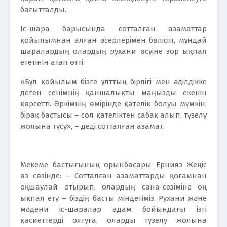
бағытталды.
Іс-шара барысында сотталған азаматтар
қойылымнан алған әсерлерімен бөлісіп, мұндай
шаралардың олардың рухани өсуіне зор ықпал
ететінін атап өтті.
«Бұл қойылым бізге ұлттың бірлігі мен әділдікке
деген сенімнің қаншалықты маңызды екенін
көрсетті. Әркімнің өмірінде қателік болуы мүмкін,
бірақ бастысы – сол қателіктен сабақ алып, түзелу
жолына түсу», – деді сотталған азамат.
Мекеме бастығының орынбасары Ернияз Жеңіс
өз сөзінде: – Сотталған азаматтарды қоғамнан
оқшаулай отырып, олардың сана-сезіміне оң
ықпал ету – біздің басты міндетіміз. Рухани және
мәдени іс-шаралар адам бойындағы ізгі
қасиеттерді оятуға, оларды түзелу жолына