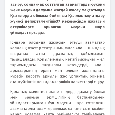
асыру, сондай-ақ сотталған азаматтардың рухани
және мәдени дамуына жағдай жасау мақсатында
Қызылорда облысы бойынша Қылмыстық-атқару
жүйесі департаментінің 37 мекемесінде жазасын
өтеушілерге арналған мәдени шара
ұйымдастырылды.
Іс-шара аясында жазасын өтеуші азаматтар
қалалық жастар театрының «Жас Алаш. Шындық
шырағы» атты драмалық қойылымын
тамашалады. Қойылымның негізгі мазмұны – ел
тарихындағы тағдырлы кезеңдерді, Алаш
арыстарының ерлігі мен әділдік жолындағы
күресін көрсету арқылы жас ұрпақтың бойына
отансүйгіштік пен адамгершілік қасиеттерді сіңіру.
Қалалық мәдениет және тілдерді дамыту бөлімі
мен мекеме әкімшілігінің бастамасымен
ұйымдастырылған бұл мәдени шара сотталған
азаматтарды адамгершілікке, өз ісіне сын көзбен
қарап, қоғамға қайта бейімделуге тәрбиелеуге