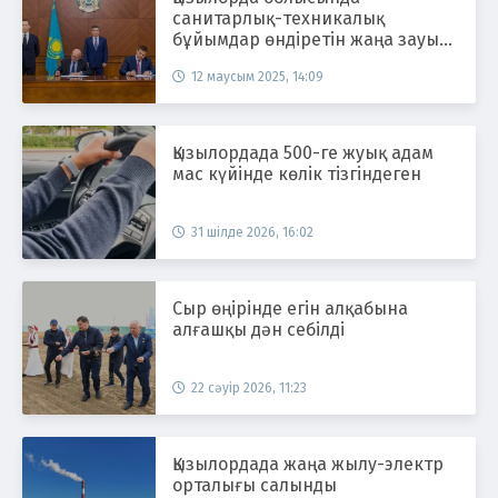
санитарлық-техникалық
бұйымдар өндіретін жаңа зауыт
салынады
12 маусым 2025, 14:09
Қызылордада 500-ге жуық адам
мас күйінде көлік тізгіндеген
31 шілде 2026, 16:02
Сыр өңірінде егін алқабына
алғашқы дән себілді
22 сәуір 2026, 11:23
Қызылордада жаңа жылу-электр
орталығы салынды