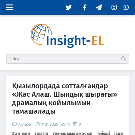
Twitter
Facebook
Telegram
Instagram
Whats
табу
Қызылордада сотталғандар
«Жас Алаш. Шындық шырағы»
драмалық қойылымын
тамашалады
Ақпарат
14.11.2025
11
0
Заң мен тәртіп тұжырымдамасын тиімді іске