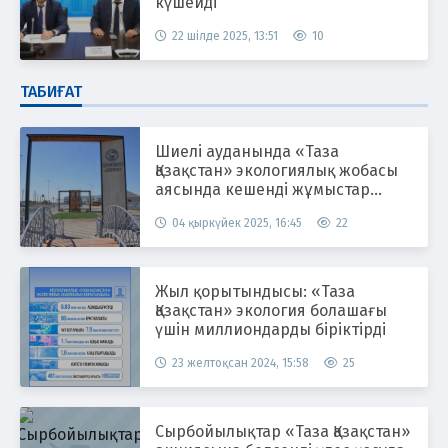
күшейді
22 шілде 2025, 13:51
10
ТАБИҒАТ
Шиелі ауданында «Таза
Қазақстан» экологиялық жобасы
аясында кешенді жұмыстар
жүргізілуде
04 қыркүйек 2025, 16:45
22
Жыл қорытындысы: «Таза
Қазақстан» экология болашағы
үшін миллиондарды біріктірді
23 желтоқсан 2024, 15:58
25
Сырбойылықтар «Таза Қазақстан»