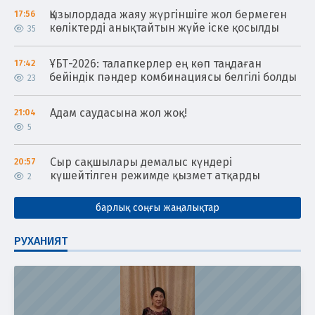
Қызылордада жаяу жүргіншіге жол бермеген
17:56
көліктерді анықтайтын жүйе іске қосылды
35
ҰБТ-2026: талапкерлер ең көп таңдаған
17:42
бейіндік пәндер комбинациясы белгілі болды
23
Адам саудасына жол жоқ!
21:04
5
Сыр сақшылары демалыс күндері
20:57
күшейтілген режимде қызмет атқарды
2
барлық соңғы жаңалықтар
РУХАНИЯТ