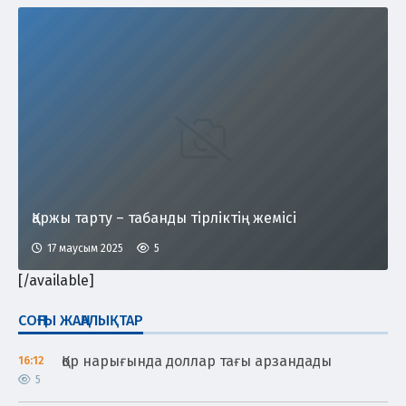
Қаржы тарту – табанды тірліктің жемісі
17 маусым 2025
5
[/available]
СОҢҒЫ ЖАҢАЛЫҚТАР
Қор нарығында доллар тағы арзандады
16:12
5