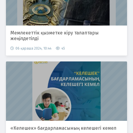
Мемлекеттік қызметке кіру талаптары
жеңілдетілді
06 қараша 2024, 10:44
45
«Келешек» бағдарламасының келешегі кемел