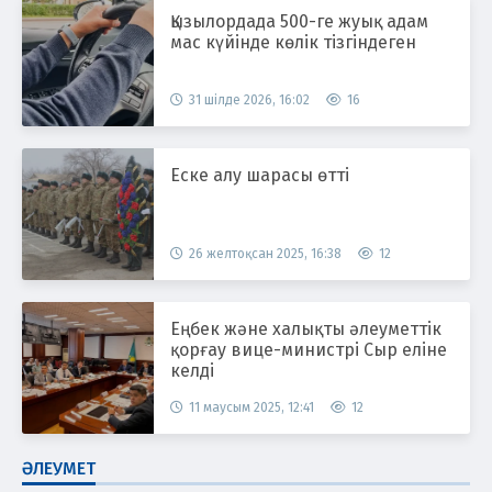
Қызылордада 500-ге жуық адам
мас күйінде көлік тізгіндеген
31 шілде 2026, 16:02
16
Еске алу шарасы өтті
26 желтоқсан 2025, 16:38
12
Еңбек және халықты әлеуметтік
қорғау вице-министрі Сыр еліне
келді
11 маусым 2025, 12:41
12
ӘЛЕУМЕТ