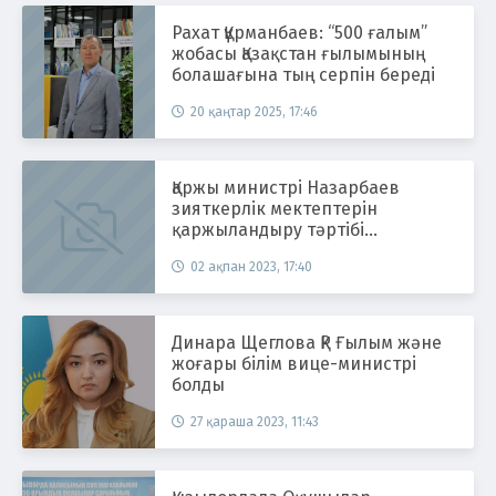
Рахат Құрманбаев: “500 ғалым”
жобасы Қазақстан ғылымының
болашағына тың серпін береді
20 қаңтар 2025, 17:46
Қаржы министрі Назарбаев
зияткерлік мектептерін
қаржыландыру тәртібі
өзгеретінін айтты
02 ақпан 2023, 17:40
Динара Щеглова ҚР Ғылым және
жоғары білім вице-министрі
болды
27 қараша 2023, 11:43