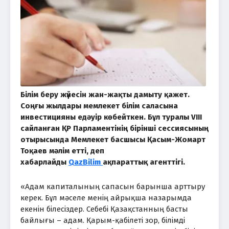
Білім беру жүйесін жан-жақты дамыту қажет.
Соңғы жылдары мемлекет білім саласына
инвестицияны едәуір көбейткен. Бұл туралы VIII
сайланған ҚР Парламентінің бірінші сессиясының
отырысында Мемлекет басшысы Қасым-Жомарт
Тоқаев мәлім етті, деп
хабарлайды
QazBilim
ақпараттық агенттігі.
«Адам капиталының сапасын барынша арттыру
керек. Бұл мәселе менің айрықша назарымда
екенін білесіздер. Себебі Қазақстанның басты
байлығы – адам. Қарым-қабілеті зор, білімді