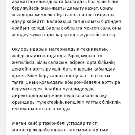
азаматтар елімізді алға бастайды. Сол үшін білім
беру жүйесін жан-жақты дамыту қажет. Соңғы
жылдары мемлекет бұл салаға инвестицияны
едәуір көбейтті. Балабақша тапшылығы біртіндеп
азайып келеді. Барлық облыста мектеп салу, оны
жөндеу жұмыстары қарқынды жүргізіліп жатыр.
Оқу орындарын материалдық-техникалық
жабдықтау ісі жанданды. Бірақ мұның өзі
жеткіліксіз. Білім сапасын, әсіресе, орта білімнің
деңгейін арттыру үшін батыл шешім қабылдау
қажет. Білім беру саласында ұстаз – ең басты
тұлға. Оның қоғамдағы абырой-беделін арттыра
беруіміз керек. Алайда мұғалімдердің,
директорлардың және педагогикалық оқу
орындары түлектерінің көпшілігі Ұлттық біліктілік
емтиханынан өте алмады.
Маған кейбір тәжірибелі ұстаздар тиісті
министрлік дайындаған тапсырмалар тым