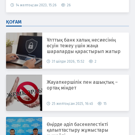
14 желтоқсан 2023, 15:26
26
ҚОҒАМ
Ұлттық банк халық несиесінің
өсуін тежеу үшін жаңа
шараларды қарастырып жатыр
31 шілде 2026, 15:52
2
Жауапкершілік пен ашықтық –
ортақ міндет
25 желтоқсан 2025, 16:45
15
Өңірде әділ бәсекелестікті
қалыптастыру жұмыстары