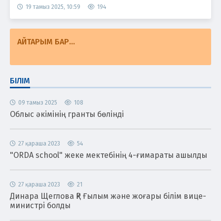
19 тамыз 2025, 10:59
194
АЙТАРЫМ БАР...
БІЛІМ
09 тамыз 2025
108
Облыс әкімінің гранты бөлінді
27 қараша 2023
54
"ORDA school" жеке мектебінің 4-ғимараты ашылды
27 қараша 2023
21
Динара Щеглова ҚР Ғылым және жоғары білім вице-
министрі болды