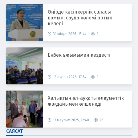
Өңірде кәсіпкерлік саласы
дамып, сауда көлемі артып
келеді
31 шілде 2026, 15:44
1
Еңбек ұжымымен кездесті
13 ақпан 2026, 17:54
3
Халықтың әл-ауқаты әлеуметтік
жағдайымен өлшенеді
17 маусым 2025, 12:40
26
САЯСАТ