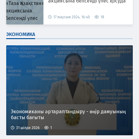
акциясына белсенді үлес қосуда
17 маусым 2024, 16:40
18
ЭКОНОМИКА
Экономиканы әртараптандыру - өңір дамуының
басты бағыты
31 шілде 2026
1