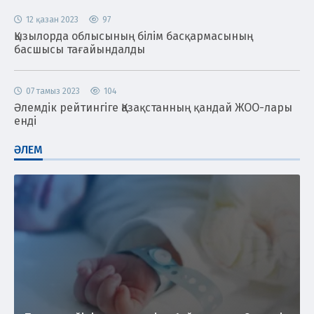
12 қазан 2023
97
Қызылорда облысының білім басқармасының
басшысы тағайындалды
07 тамыз 2023
104
Әлемдік рейтингіге Қазақстанның қандай ЖОО-лары
енді
ӘЛЕМ