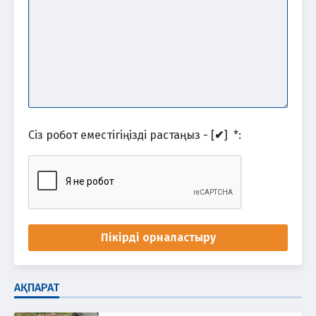
Сіз робот еместігіңізді растаңыз - [
✔
]
*
:
Пікірді орналастыру
АҚПАРАТ