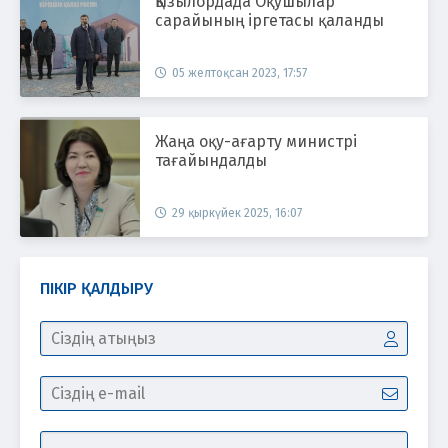
Қызылордада Оқушылар
сарайының іргетасы қаланды
05 желтоқсан 2023, 17:57
Жаңа оқу-ағарту министрі
тағайындалды
29 қыркүйек 2025, 16:07
ПІКІР ҚАЛДЫРУ