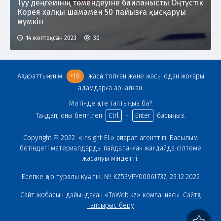
Туу деңгейінің төмендеуіне байланысты Оңтүстік
Корея халқы шамамен 50 пайызға қысқаруы
мүмкін
14 желтоқсан 2023
30
Ақпараттық өнім
+18
жасқа толған және жасы одан жоғары
адамдарға арналған.
Мәтінде қате таптыңыз ба?
Таңдап, оны белгілеп
Ctrl
+
Enter
басыңыз.
Copyright © 2022. «Insight-EL» ақпарат агенттігі. Басылым
бетіндегі материалдарды пайдаланған жағдайда сілтеме
жасалуы міндетті.
Есепке қою туралы куәлік: № KZ53VPY00061737, 23.12.2022
Сайт жобасын дайындаған «ToWeb.kz» компаниясы.
Сайтқа
тапсырыс беру