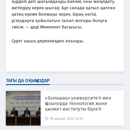
күрделі деп шағымданды.Бәлкім, оны жеңілдету,
жетілдіру керек шығар. Бұл салада қатып қалған
қатаң ереже болмауы керек. Бірақ негізі,
ұстаздарға қойылатын талап жоғары болуға
тиіс»», — деді Мемлекет басшысы.
Сурет ашық дереккөзден алынды.
ТАҒЫ ДА ОҚЫҢЫЗДАР
«Болашақ» университеті мен
Қызылорда технология және
қызмет институты бірікті
18 қаңтар 2023, 14:59