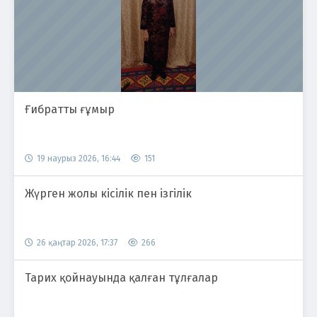
Ғибратты ғұмыр
19 наурыз 2026, 16:44
151
Жүрген жолы кісілік пен ізгілік
26 қаңтар 2026, 17:37
266
Тарих қойнауында қалған тұлғалар