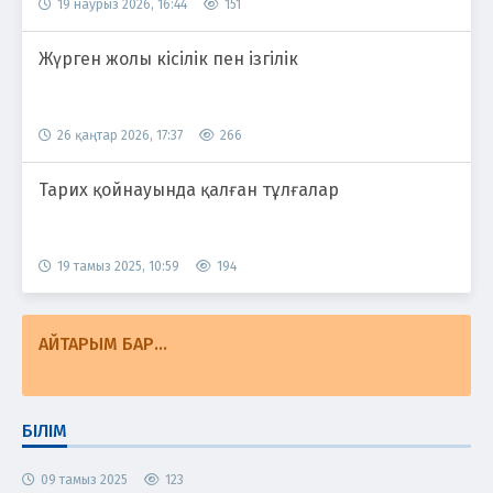
19 наурыз 2026, 16:44
151
Жүрген жолы кісілік пен ізгілік
26 қаңтар 2026, 17:37
266
Тарих қойнауында қалған тұлғалар
19 тамыз 2025, 10:59
194
АЙТАРЫМ БАР...
БІЛІМ
09 тамыз 2025
123