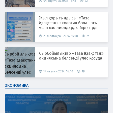
04 қыркүйек 2025, 16:45
22
Жыл қорытындысы: «Таза
Қазақстан» экология болашағы
үшін миллиондарды біріктірді
23 желтоқсан 2024, 15:58
25
Сырбойылықтар «Таза Қазақстан»
акциясына белсенді үлес қосуда
17 маусым 2024, 16:40
19
ЭКОНОМИКА