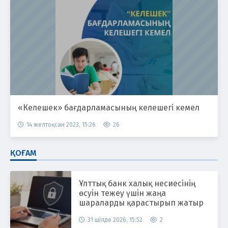
«Келешек» бағдарламасының келешегі кемел
14 желтоқсан 2023, 15:26
26
ҚОҒАМ
Ұлттық банк халық несиесінің
өсуін тежеу үшін жаңа
шараларды қарастырып жатыр
31 шілде 2026, 15:52
2