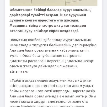
Облыстық көп бейінді балалар ауруханасының
дәрігерлері туабітті асқазан-ішек ауруымен
дүниеге келген нәрестеге ота жасады.
Медицина тілінде гастрошиз диагнозы деп
аталған ауру елімізде сирек кездеседі.
Облыстық көпбейінді балалар ауруханасының
неонаталды хирургия бөлімшесінің дәрігерлеріне
Ана мен бала орталығынан хабарлама келіп
түскен. Онда босану бөлімінде гастрошиз
диагнозы расталған нәрестенің анасына кесар
отасын жасауға дайындалып жатқаны
айтылған.
«Туабітті асқазан-ішек ақауымен жарық дүние
есігін ашқан нәрестеге екі сағаттан астам уақыт
бойы жасалған ота сәтті аяқталды. Нәресте қазір
Ана мен бала орталығында ем алып жатыр. Оны
неонатальды хирург, анестезиолог және ота
жасау бөлімінің мамандары тұрақты түрде