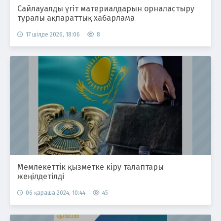
Сайлауалды үгіт материалдарын орналастыру
туралы ақпараттық хабарлама
17 шілде 2026, 18:06
8
Мемлекеттік қызметке кіру талаптары
жеңілдетілді
06 қараша 2024, 10:44
45