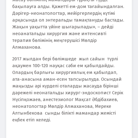
бақылауға алды. Қажетті ем-дом тағайындалған.
Дәрігер-неонатологтар, мейіргерлердің күтімі
арқасында ол энтеральды тамақтануды бастады.
Жақын уақытта үйіне шығарылады», – дейді
неоанатальды хирургия және интенсивті
терапия бөлімінің меңгерушісі Мөлдір
Алмаханова.
2017 жылдан бері бөлімшеде жыл сайын түрлі
ақаумен 100-120 науқас сәби ем қабылдайды.
Олардың барлығы хирургиялық ем қабылдап,
ата-анасына аман-есен тапсырылуда. Осындай
маңызды әрі күрделі оталарды жасауда бірінші
дәрежелі неонатальды хирург-эндоскопист Серік
Нүсіпқожаев, анестезиолог Мақсат Әбдібахиев,
неонатологтар Мөлдір Алмаханова, Мереке
Алтынбекова сынды білікті мамандар жемісті
еңбек етіп келеді.