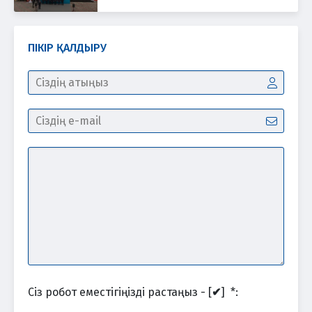
ПІКІР ҚАЛДЫРУ
Сіз робот еместігіңізді растаңыз - [
✔
]
*
: