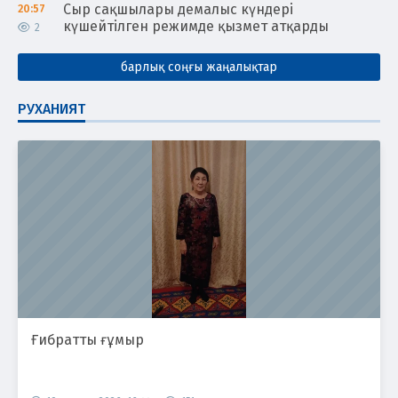
Сыр сақшылары демалыс күндері
20:57
күшейтілген режимде қызмет атқарды
2
барлық соңғы жаңалықтар
РУХАНИЯТ
Ғибратты ғұмыр