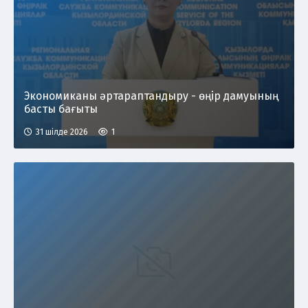
Экономиканы әртараптандыру - өңір дамуының
басты бағыты
31 шілде 2026
1