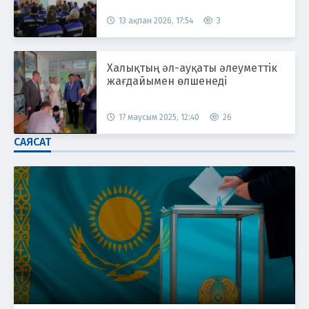
13 ақпан 2026, 17:54
3
Халықтың әл-ауқаты әлеуметтік
жағдайымен өлшенеді
17 маусым 2025, 12:40
26
САЯСАТ