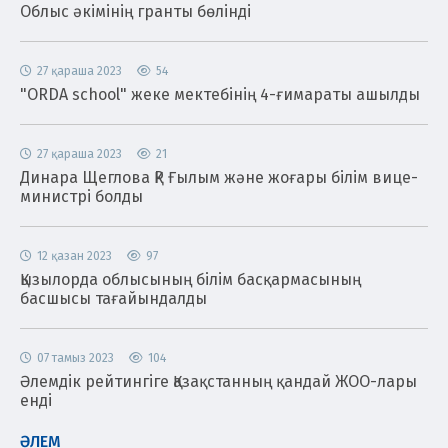
Облыс әкімінің гранты бөлінді
27 қараша 2023
54
"ORDA school" жеке мектебінің 4-ғимараты ашылды
27 қараша 2023
21
Динара Щеглова ҚР Ғылым және жоғары білім вице-
министрі болды
12 қазан 2023
97
Қызылорда облысының білім басқармасының
басшысы тағайындалды
07 тамыз 2023
104
Әлемдік рейтингіге Қазақстанның қандай ЖОО-лары
енді
ӘЛЕМ