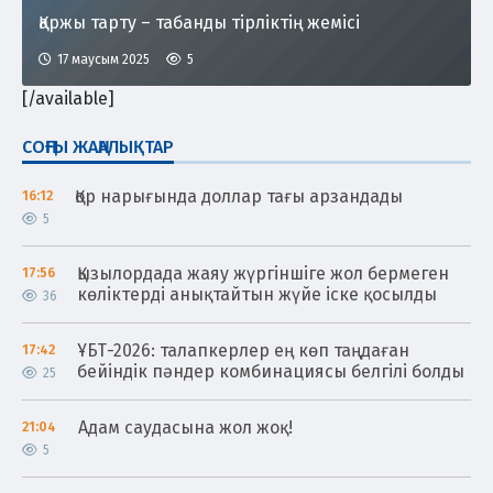
Қаржы тарту – табанды тірліктің жемісі
17 маусым 2025
5
[/available]
СОҢҒЫ ЖАҢАЛЫҚТАР
Қор нарығында доллар тағы арзандады
16:12
5
Қызылордада жаяу жүргіншіге жол бермеген
17:56
көліктерді анықтайтын жүйе іске қосылды
36
ҰБТ-2026: талапкерлер ең көп таңдаған
17:42
бейіндік пәндер комбинациясы белгілі болды
25
Адам саудасына жол жоқ!
21:04
5