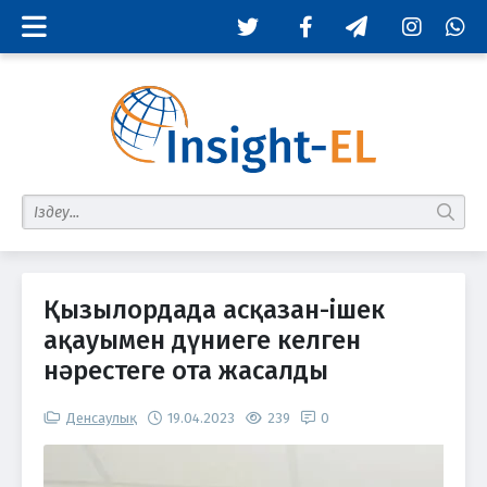
Twitter
Facebook
Telegram
Instagram
Whats
табу
Қызылордада асқазан-ішек
ақауымен дүниеге келген
нәрестеге ота жасалды
Денсаулық
19.04.2023
239
0