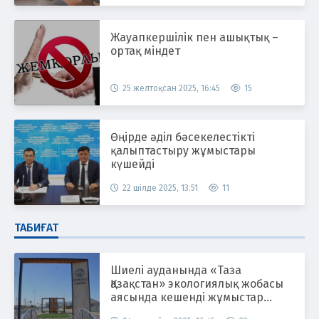
Жауапкершілік пен ашықтық –
ортақ міндет
25 желтоқсан 2025, 16:45
15
Өңірде әділ бәсекелестікті
қалыптастыру жұмыстары
күшейді
22 шілде 2025, 13:51
11
ТАБИҒАТ
Шиелі ауданында «Таза
Қазақстан» экологиялық жобасы
аясында кешенді жұмыстар
жүргізілуде