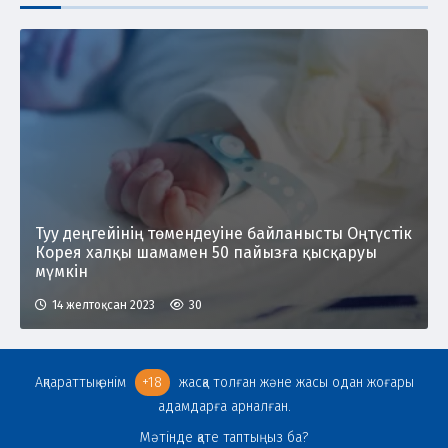
Туу деңгейінің төмендеуіне байланысты Оңтүстік
Корея халқы шамамен 50 пайызға қысқаруы
мүмкін
14 желтоқсан 2023
30
Ақпараттық өнім
+18
жасқа толған және жасы одан жоғары
адамдарға арналған.
Мәтінде қате таптыңыз ба?