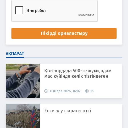
Пікірді орналастыру
АҚПАРАТ
Қызылордада 500-ге жуық адам
мас күйінде көлік тізгіндеген
31 шілде 2026, 16:02
16
Еске алу шарасы өтті