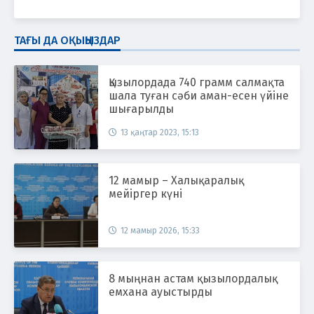
ТАҒЫ ДА ОҚЫҢЫЗДАР
Қызылордада 740 грамм салмақта
шала туған сәби аман-есен үйіне
шығарылды
13 қаңтар 2023, 15:13
12 мамыр – Халықаралық
мейіргер күні
12 мамыр 2026, 15:33
8 мыңнан астам қызылордалық
емхана ауыстырды