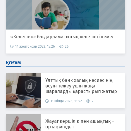
«Келешек» бағдарламасының келешегі кемел
14 желтоқсан 2023, 15:26
26
ҚОҒАМ
Ұлттық банк халық несиесінің
өсуін тежеу үшін жаңа
шараларды қарастырып жатыр
31 шілде 2026, 15:52
2
Жауапкершілік пен ашықтық –
ортақ міндет