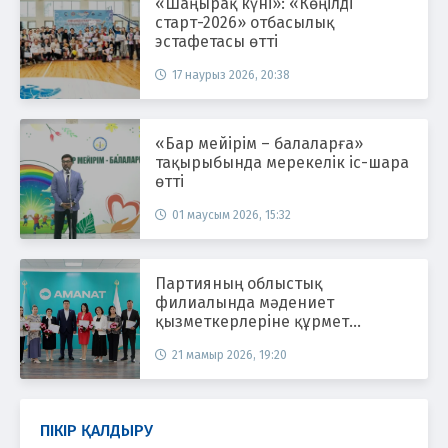
«Шаңырақ күні»: «Көңілді
старт-2026» отбасылық
эстафетасы өтті
17 наурыз 2026, 20:38
«Бар мейірім – балаларға»
тақырыбында мерекелік іс-шара
өтті
01 маусым 2026, 15:32
Партияның облыстық
филиалында мәдениет
қызметкерлеріне құрмет
көрсетілді
21 мамыр 2026, 19:20
ПІКІР ҚАЛДЫРУ