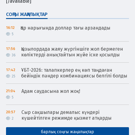
[/available]
СОҢҒЫ ЖАҢАЛЫҚТАР
Қор нарығында доллар тағы арзандады
16:12
5
Қызылордада жаяу жүргіншіге жол бермеген
17:56
көліктерді анықтайтын жүйе іске қосылды
36
ҰБТ-2026: талапкерлер ең көп таңдаған
17:42
бейіндік пәндер комбинациясы белгілі болды
25
Адам саудасына жол жоқ!
21:04
5
Сыр сақшылары демалыс күндері
20:57
күшейтілген режимде қызмет атқарды
2
барлық соңғы жаңалықтар