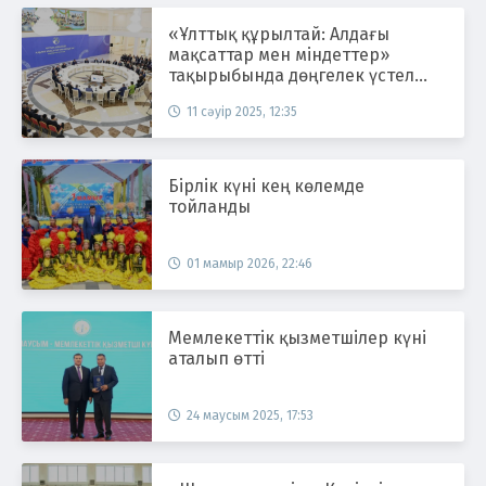
«Ұлттық құрылтай: Алдағы
мақсаттар мен міндеттер»
тақырыбында дөңгелек үстел
өтті
11 сәуір 2025, 12:35
Бірлік күні кең көлемде
тойланды
01 мамыр 2026, 22:46
Мемлекеттік қызметшілер күні
аталып өтті
24 маусым 2025, 17:53