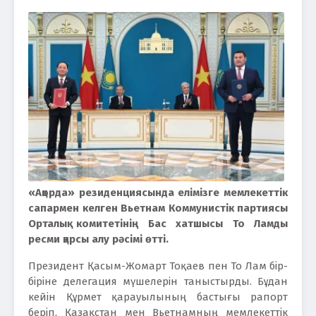
«Ақорда» резиденциясында елімізге мемлекеттік
сапармен келген Вьетнам Коммунистік партиясы
Орталық комитетінің Бас хатшысы То Ламды
ресми қарсы алу рәсімі өтті.
Президент Қасым-Жомарт Тоқаев пен То Лам бір-
біріне делегация мүшелерін таныстырды. Бұдан
кейін Құрмет қарауылының бастығы рапорт
беріп, Қазақстан мен Вьетнамның мемлекеттік