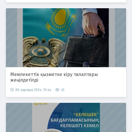
Мемлекеттік қызметке кіру талаптары
жеңілдетілді
06 қараша 2024, 10:44
45