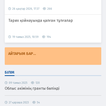
26 қаңтар 2026, 17:37
266
Тарих қойнауында қалған тұлғалар
19 тамыз 2025, 10:59
194
АЙТАРЫМ БАР...
БІЛІМ
09 тамыз 2025
120
Облыс әкімінің гранты бөлінді
27 қараша 2023
54