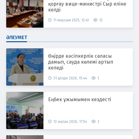
қорғау вице-министрі Сыр еліне
келді
11 маусым 2025, 12:41
12
ӘЛЕУМЕТ
Өңірде кәсіпкерлік саласы
дамып, сауда көлемі артып
келеді
31 шілде 2026, 15:44
1
Еңбек ұжымымен кездесті
13 ақпан 2026, 17:54
3