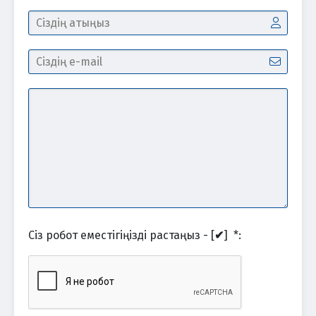
Сіз робот еместігіңізді растаңыз - [
✔
]
*
: