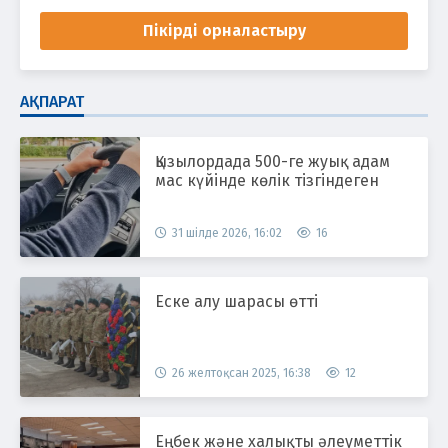
Пікірді орналастыру
АҚПАРАТ
Қызылордада 500-ге жуық адам
мас күйінде көлік тізгіндеген
31 шілде 2026, 16:02
16
Еске алу шарасы өтті
26 желтоқсан 2025, 16:38
12
Еңбек және халықты әлеуметтік