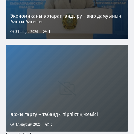
Экономиканы әртараптандыру - өңір дамуының
басты бағыты
31 шілде 2026
1
Қаржы тарту – табанды тірліктің жемісі
17 маусым 2025
5