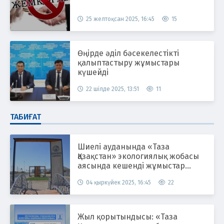
25 желтоқсан 2025, 16:45
15
Өңірде әділ бәсекелестікті
қалыптастыру жұмыстары
күшейді
22 шілде 2025, 13:51
11
ТАБИҒАТ
Шиелі ауданында «Таза
Қазақстан» экологиялық жобасы
аясында кешенді жұмыстар
жүргізілуде
04 қыркүйек 2025, 16:45
22
Жыл қорытындысы: «Таза