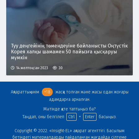
Туу деңгейінің төмендеуіне байланысты Оңтүстік
Корея халқы шамамен 50 пайызға қысқаруы
мүмкін
14 желтоқсан 2023
30
Ақпараттық өнім
+18
жасқа толған және жасы одан жоғары
адамдарға арналған.
Мәтінде қате таптыңыз ба?
Таңдап, оны белгілеп
Ctrl
+
Enter
басыңыз.
Copyright © 2022. «Insight-EL» ақпарат агенттігі. Басылым
бетіндегі материалдарды пайдаланған жағдайда сілтеме