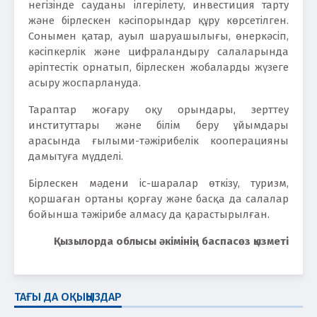
негізінде сауданы ілгерілету, инвестиция тарту
және бірлескен кәсіпорындар құру көрсетілген.
Сонымен қатар, ауыл шаруашылығы, өнеркәсіп,
кәсіпкерлік және цифраландыру салаларында
әріптестік орнатып, бірлескен жобаларды жүзеге
асыру жоспарлануда.
Тараптар жоғару оқу орындары, зерттеу
институттары және білім беру ұйымдары
арасында ғылыми-тәжірибелік кооперацияны
дамытуға мүдделі.
Бірлескен мәдени іс-шаралар өткізу, туризм,
қоршаған ортаны қорғау және басқа да салалар
бойынша тәжірибе алмасу да қарастырылған.
Қызылорда облысы әкімінің баспасөз қызметі
ТАҒЫ ДА ОҚЫҢЫЗДАР