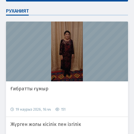
РУХАНИЯТ
Ғибратты ғұмыр
19 наурыз 2026, 16:44
151
Жүрген жолы кісілік пен ізгілік