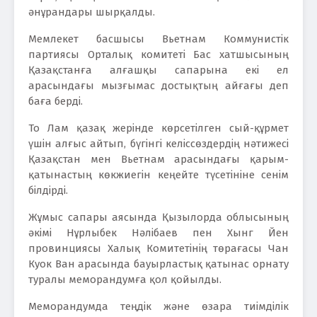
әнұрандары шырқалды.
Мемлекет басшысы Вьетнам Коммунистік
партиясы Орталық комитеті Бас хатшысының
Қазақстанға алғашқы сапарына екі ел
арасындағы мызғымас достықтың айғағы деп
баға берді.
То Лам қазақ жерінде көрсетілген сый-құрмет
үшін алғыс айтып, бүгінгі келіссөздердің нәтижесі
Қазақстан мен Вьетнам арасындағы қарым-
қатынастың көкжиегін кеңейте түсетініне сенім
білдірді.
Жұмыс сапары аясында Қызылорда облысының
әкімі Нұрлыбек Нәлібаев пен Хынг Йен
провинциясы Халық Комитетінің төрағасы Чан
Куок Ван арасында бауырластық қатынас орнату
туралы меморандумға қол қойылды.
Меморандумда теңдік және өзара тиімділік