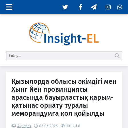
Twitter
Facebook
Telegram
Instagram
Whats
табу
Қызылорда облысы әкімдігі мен
Хынг Йен провинциясы
арасында бауырластық қарым-
қатынас орнату туралы
меморандумға қол қойылды
Ақпарат
06.05.2025
10
0