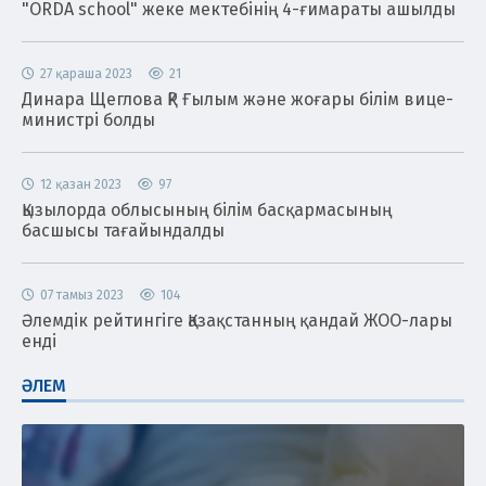
"ORDA school" жеке мектебінің 4-ғимараты ашылды
27 қараша 2023
21
Динара Щеглова ҚР Ғылым және жоғары білім вице-
министрі болды
12 қазан 2023
97
Қызылорда облысының білім басқармасының
басшысы тағайындалды
07 тамыз 2023
104
Әлемдік рейтингіге Қазақстанның қандай ЖОО-лары
енді
ӘЛЕМ