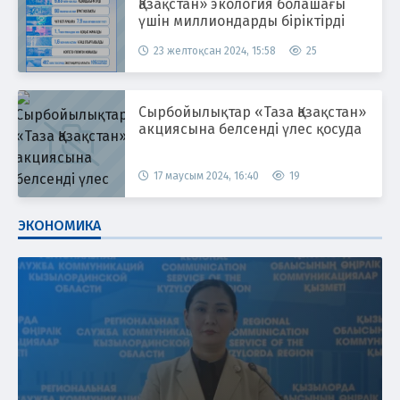
Қазақстан» экология болашағы
үшін миллиондарды біріктірді
23 желтоқсан 2024, 15:58
25
Сырбойылықтар «Таза Қазақстан»
акциясына белсенді үлес қосуда
17 маусым 2024, 16:40
19
ЭКОНОМИКА