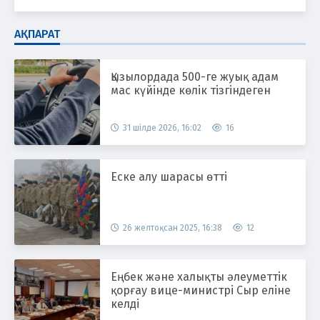
АҚПАРАТ
Қызылордада 500-ге жуық адам
мас күйінде көлік тізгіндеген
31 шілде 2026, 16:02
16
Еске алу шарасы өтті
26 желтоқсан 2025, 16:38
12
Еңбек және халықты әлеуметтік
қорғау вице-министрі Сыр еліне
келді