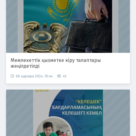
Мемлекеттік қызметке кіру талаптары
жеңілдетілді
06 қараша 2024, 10:44
45