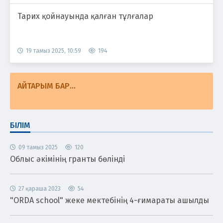
Тарих қойнауында қалған тұлғалар
19 тамыз 2025, 10:59
194
АЙТАРЫМ БАР...
БІЛІМ
09 тамыз 2025
120
Облыс әкімінің гранты бөлінді
27 қараша 2023
54
"ORDA school" жеке мектебінің 4-ғимараты ашылды