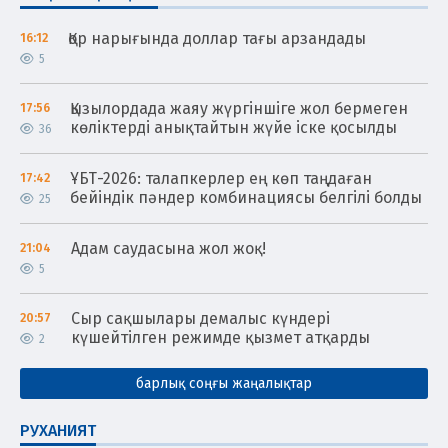
Қор нарығында доллар тағы арзандады
16:12
5
Қызылордада жаяу жүргіншіге жол бермеген
17:56
көліктерді анықтайтын жүйе іске қосылды
36
ҰБТ-2026: талапкерлер ең көп таңдаған
17:42
бейіндік пәндер комбинациясы белгілі болды
25
Адам саудасына жол жоқ!
21:04
5
Сыр сақшылары демалыс күндері
20:57
күшейтілген режимде қызмет атқарды
2
барлық соңғы жаңалықтар
РУХАНИЯТ