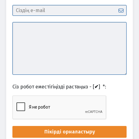
Сіз робот еместігіңізді растаңыз - [
✔
]
*
:
Пікірді орналастыру