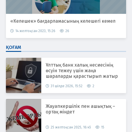
«Келешек» бағдарламасының келешегі кемел
14 желтоқсан 2023, 15:26
26
ҚОҒАМ
Ұлттық банк халық несиесінің
өсуін тежеу үшін жаңа
шараларды қарастырып жатыр
31 шілде 2026, 15:52
2
Жауапкершілік пен ашықтық –
ортақ міндет
25 желтоқсан 2025, 16:45
15