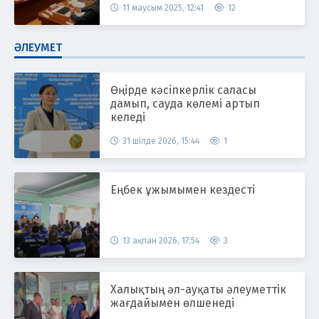
11 маусым 2025, 12:41
12
ӘЛЕУМЕТ
Өңірде кәсіпкерлік саласы
дамып, сауда көлемі артып
келеді
31 шілде 2026, 15:44
1
Еңбек ұжымымен кездесті
13 ақпан 2026, 17:54
3
Халықтың әл-ауқаты әлеуметтік
жағдайымен өлшенеді