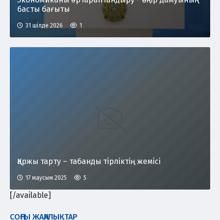
басты бағыты
31 шілде 2026
1
Қаржы тарту – табанды тірліктің жемісі
17 маусым 2025
5
[/available]
СОҢҒЫ ЖАҢАЛЫҚТАР