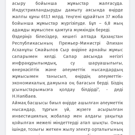
асыру бойынша жұмыстар жалғасуда.
Индустрияландыруды дамыту аясында өңірде
жалпы құны 613,1 млрд. теңгені құрайтын 37 жоба
бойынша жұмыстар жүргізілуде. Бұл – 6,8 мың
адамды жұмыспен қамтуға мүмкіндік береді.
Өздеріңіз білесіздер, кешегі аптада Қазақстан
Республикасының Премьер-Министрі Әлихан
Асханұлы Смайылов Сыр өңіріне арнайы жұмыс
сапарымен келді. Сапар аясында негізгі
инфрақұрылымдық, су шаруашылығы,
өнеркәсіптік және әлеуметтік нысандардың
жұмысымен танысып, өңірдің әлеуметтік-
экономикалық дамуына оң бағасын берді. Біздің
ұсыныстарымызға қолдау білдірді”, - деді
Н.Нәлібаев.
Аймақ басшысы биыл өңірде ашылған әлеуметтік
нысандар, тұрғын үй, жүзеге асырылған
инвестициялық жобалар мен алдағы уақытқа
қойылған межелі міндеттерді атап шықты. Оның
ішінде, тозығы жеткен жылу электр орталығының