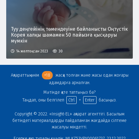
Туу деңгейінің төмендеуіне байланысты Оңтүстік
Корея халқы шамамен 50 пайызға қысқаруы
мүмкін
14 желтоқсан 2023
30
Ақпараттық өнім
+18
жасқа толған және жасы одан жоғары
адамдарға арналған.
Мәтінде қате таптыңыз ба?
Таңдап, оны белгілеп
Ctrl
+
Enter
басыңыз.
Copyright © 2022. «Insight-EL» ақпарат агенттігі. Басылым
бетіндегі материалдарды пайдаланған жағдайда сілтеме
жасалуы міндетті.
Есепке қою туралы куәлік: № KZ53VPY00061737, 23.12.2022