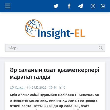
Twitter
Facebook
Telegram
Instagram
Whats
табу
Әр саланың озат қызметкерлері
марапатталды
Саясат
29.12.2022
14
0
Бүгін облыс әкімі Нұрлыбек Нәлібаев Н.Бекежанов
атындағы қазақ академиялық драма театрында
өткен салтанатты жиында әр саланың озат