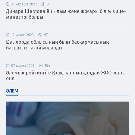
27 қараша 2023
21
Динара Щеглова ҚР Ғылым және жоғары білім вице-
министрі болды
12 қазан 2023
97
Қызылорда облысының білім басқармасының
басшысы тағайындалды
07 тамыз 2023
104
Әлемдік рейтингіге Қазақстанның қандай ЖОО-лары
енді
ӘЛЕМ