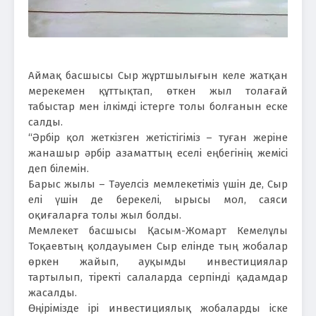
Аймақ басшысы Сыр жұртшылығын келе жатқан
мерекемен құттықтап, өткен жыл толағай
табыстар мен ілкімді істерге толы болғанын еске
салды.
“Әрбір қол жеткізген жетістігіміз – туған жеріне
жанашыр әрбір азаматтың еселі еңбегінің жемісі
деп білемін.
Барыс жылы – Тәуелсіз мемлекетіміз үшін де, Сыр
елі үшін де берекелі, ырысы мол, саяси
оқиғаларға толы жыл болды.
Мемлекет басшысы Қасым-Жомарт Кемелұлы
Тоқаевтың қолдауымен Сыр елінде тың жобалар
өркен жайып, ауқымды инвестициялар
тартылып, тіректі салаларда серпінді қадамдар
жасалды.
Өңірімізде ірі инвестициялық жобаларды іске