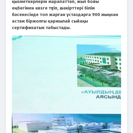
қызметкерлерін марапаттап, жыл бойы
еңбегімен көзге түсіп, шәкірттері білім
бәсекесінде топ жарған ұстаздарға 900 мыңнан
астам біржолғы қаржылай сыйақы
сертификатын табыстады.