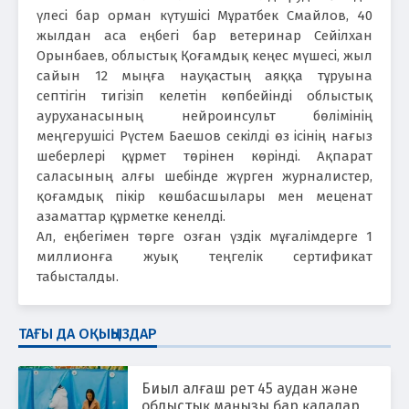
үлесі бар орман күтушісі Мұратбек Смайлов, 40
жылдан аса еңбегі бар ветеринар Сейілхан
Орынбаев, облыстық Қоғамдық кеңес мүшесі, жыл
сайын 12 мыңға науқастың аяққа тұруына
септігін тигізіп келетін көпбейінді облыстық
ауруханасының нейроинсульт бөлімінің
меңгерушісі Рүстем Баешов секілді өз ісінің нағыз
шеберлері құрмет төрінен көрінді. Ақпарат
саласының алғы шебінде жүрген журналистер,
қоғамдық пікір көшбасшылары мен меценат
азаматтар құрметке кенелді.
Ал, еңбегімен төрге озған үздік мұғалімдерге 1
миллионға жуық теңгелік сертификат
табысталды.
ТАҒЫ ДА ОҚЫҢЫЗДАР
Биыл алғаш рет 45 аудан және
облыстық маңызы бар қалалар