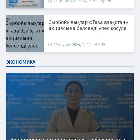
23 желтоқсан 2024, 15:58
25
Сырбойылықтар «Таза Қазақстан»
акциясына белсенді үлес қосуда
17 маусым 2024, 16:40
19
ЭКОНОМИКА
Экономиканы әртараптандыру - өңір дамуының