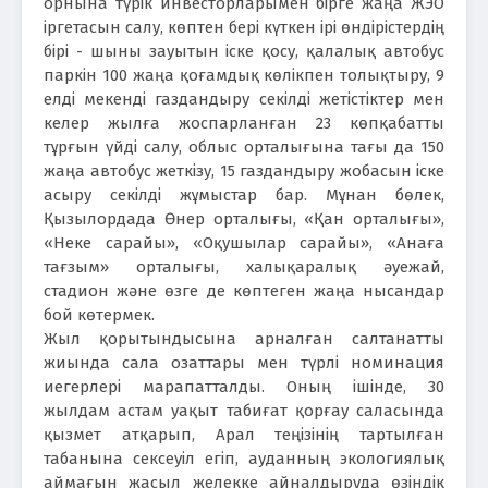
орнына түрік инвесторларымен бірге жаңа ЖЭО
іргетасын салу, көптен бері күткен ірі өндірістердің
бірі - шыны зауытын іске қосу, қалалық автобус
паркін 100 жаңа қоғамдық көлікпен толықтыру, 9
елді мекенді газдандыру секілді жетістіктер мен
келер жылға жоспарланған 23 көпқабатты
тұрғын үйді салу, облыс орталығына тағы да 150
жаңа автобус жеткізу, 15 газдандыру жобасын іске
асыру секілді жұмыстар бар. Мұнан бөлек,
Қызылордада Өнер орталығы, «Қан орталығы»,
«Неке сарайы», «Оқушылар сарайы», «Анаға
тағзым» орталығы, халықаралық әуежай,
стадион және өзге де көптеген жаңа нысандар
бой көтермек.
Жыл қорытындысына арналған салтанатты
жиында сала озаттары мен түрлі номинация
иегерлері марапатталды. Оның ішінде, 30
жылдам астам уақыт табиғат қорғау саласында
қызмет атқарып, Арал теңізінің тартылған
табанына сексеуіл егіп, ауданның экологиялық
аймағын жасыл желекке айналдыруда өзіндік