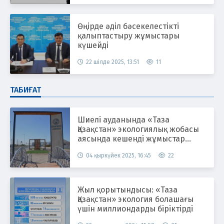
Өңірде әділ бәсекелестікті
қалыптастыру жұмыстары
күшейді
22 шілде 2025, 13:51
11
ТАБИҒАТ
Шиелі ауданында «Таза
Қазақстан» экологиялық жобасы
аясында кешенді жұмыстар
жүргізілуде
04 қыркүйек 2025, 16:45
22
Жыл қорытындысы: «Таза
Қазақстан» экология болашағы
үшін миллиондарды біріктірді