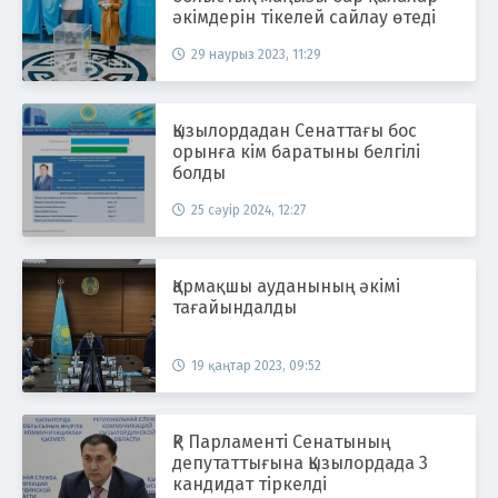
әкімдерін тікелей сайлау өтеді
29 наурыз 2023, 11:29
Қызылордадан Сенаттағы бос
орынға кім баратыны белгілі
болды
25 сәуір 2024, 12:27
Қармақшы ауданының әкімі
тағайындалды
19 қаңтар 2023, 09:52
ҚР Парламенті Сенатының
депутаттығына Қызылордада 3
кандидат тіркелді