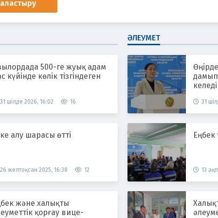
наластыру
ӘЛЕУМЕТ
зылордада 500-ге жуық адам
Өңірде
с күйінде көлік тізгіндеген
дамып,
келеді
31 шілде 2026, 16:02
16
31 шіл
ке алу шарасы өтті
Еңбек
26 желтоқсан 2025, 16:38
12
13 ақп
ңбек және халықты
Халық
еуметтік қорғау вице-
әлеум