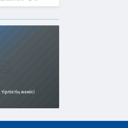
тірліктің жемісі