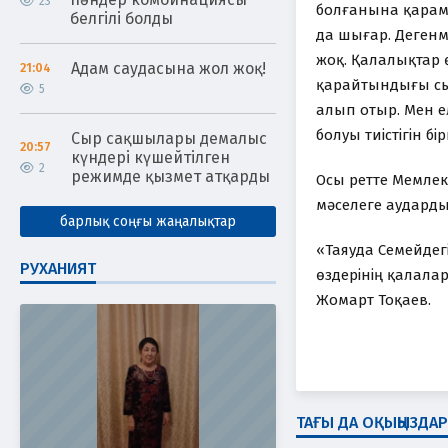
23
болғанына қарам
белгілі болды
да шығар. Дегенм
жоқ. Қалалықтар 
Адам саудасына жол жоқ!
21:04
қарайтындығы сы
5
алып отыр. Мен е
болуы тиістігін б
Сыр сақшылары демалыс
20:57
күндері күшейтілген
2
режимде қызмет атқарды
Осы ретте Мемлек
мәселеге аударды
барлық соңғы жаңалықтар
«Таяуда Семейдегі
РУХАНИЯТ
өздерінің қалалар
Жомарт Тоқаев.
ТАҒЫ ДА ОҚЫҢЫЗДАР