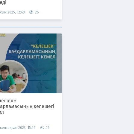
еді
сым 2025, 12:40
26
лешек»
дарламасының келешегі
ел
 желтоқсан 2023, 15:26
26