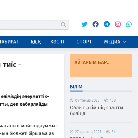
Twitter
Facebook
Telegram
Instagram
Whats
табу
ТАБИҒАТ
ҚҰҚЫҚ
КӘСІП
СПОРТ
МЕДИА
АЙТАРЫМ БАР...
тиіс -
БІЛІМ
 еліміздің әлеуметтік-
09 тамыз 2025
108
тты, деп хабарлайды
Облыс әкімінің гранты
бөлінді
талмағанын мойындауымыз
27 қараша 2023
54
ның бюджеті біршама аз