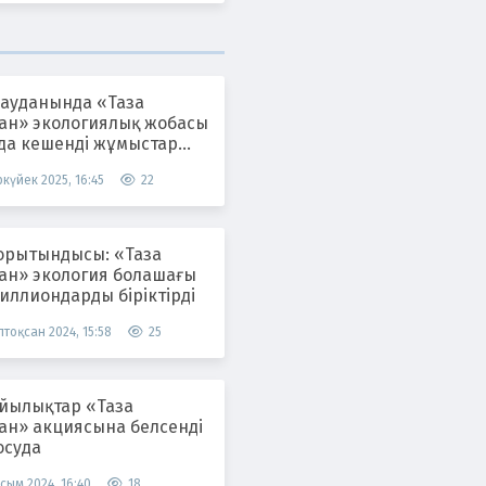
 ауданында «Таза
тан» экологиялық жобасы
да кешенді жұмыстар
ілуде
күйек 2025, 16:45
22
орытындысы: «Таза
тан» экология болашағы
иллиондарды біріктірді
тоқсан 2024, 15:58
25
лықтар «Таза
тан» акциясына белсенді
осуда
сым 2024, 16:40
18