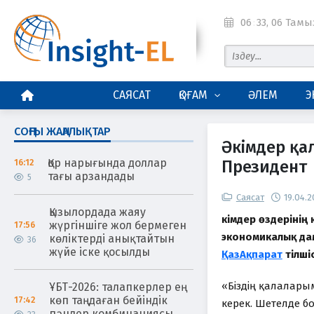
06
:
33
, 06 Тамы
БАСТЫ БЕТ
САЯСАТ
ҚОҒАМ
ӘЛЕМ
Э
СОҢҒЫ ЖАҢАЛЫҚТАР
Әкімдер қал
Қор нарығында доллар
Президент
16:12
тағы арзандады
5
Саясат
19.04.
Қызылордада жаяу
Әкімдер өздерінің
жүргіншіге жол бермеген
17:56
экономикалық да
көліктерді анықтайтын
36
жүйе іске қосылды
ҚазАқпарат
тілшіс
«Біздің қалалар
ҰБТ-2026: талапкерлер ең
көп таңдаған бейіндік
17:42
керек. Шетелде б
пәндер комбинациясы