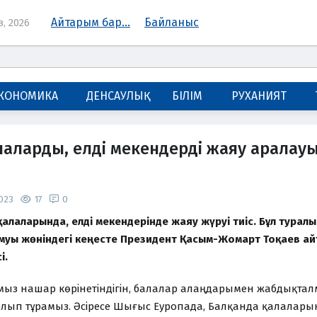
Айтарым бар...
Байланыс
з, 2026
КОНОМИКА
ДЕНСАУЛЫҚ
БІЛІМ
РУХАНИЯТ
аларды, елді мекендерді жаяу аралауы 
2023
17
0
 қалаларында, елді мекендерінде жаяу жүруі тиіс. Бұл туралы
муы жөніндегі кеңесте Президент Қасым-Жомарт Тоқаев ай
і.
ымыз нашар көрінетіндігін, балалар алаңдарымен жабдық
олып тұрамыз. Әсіресе Шығыс Еуропада, Балқанда қалалары