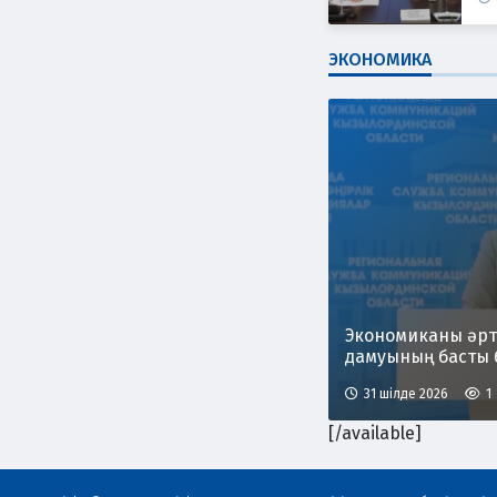
ЭКОНОМИКА
Экономиканы әрт
дамуының басты 
31 шілде 2026
1
[/available]