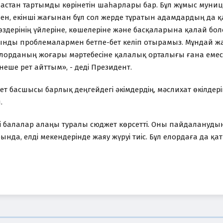
астан тартымды көрінетін шаһарлары бар. Бұл жұмыс муниц
ен, екінші жағынан бұл сол жерде тұратын адамдардың да қ
өздерінің үйлеріне, көшелеріне және басқаларына қалай бол
нды проблемалармен бетпе-бет келіп отырамыз. Мұндай ж
лорданың жоғары мәртебесіне қалалық орталығы ғана емес
ірнеше рет айттым», - деді Президент.
ет басшысы барлық деңгейдегі әкімдердің, мәслихат өкілдер
.
 балалар алаңы туралы сюджет көрсетті. Оны пайдаланудың ө
ында, елді мекендерінде жаяу жүруі тиіс. Бұл елордаға да қат