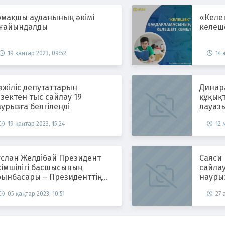
рмақшы ауданының әкімі
«Келе
ағайындалды
келеше
19 қаңтар 2023, 09:52
14 
жіліс депутаттарын
Динара
зектен тыс сайлау 19
құқықт
урызға белгіленді
лауаз
19 қаңтар 2023, 15:24
12 
услан Желдібай Президент
Саяси
кімшілігі басшысының
сайла
рынбасары – Президенттің
наурыз
аспасөз хатшысы болып
05 қаңтар 2023, 10:51
27 
ағайындалды