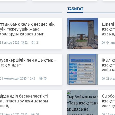
ТАБИҒАТ
ттық банк халық несиесінің
Шиелі
уін тежеу үшін жаңа
Қазақс
араларды қарастырып
аясын
атыр
жүргіз
31 шілде 2026, 15:52
2
04 қыр
ауапкершілік пен ашықтық –
Жыл қ
тақ міндет
Қазақс
үшін м
25 желтоқсан 2025, 16:45
15
23 жел
ірде әділ бәсекелестікті
Сырбойы
алыптастыру жұмыстары
Қазақс
үшейді
үлес қ
22 шілде 2025, 13:51
10
17 мау