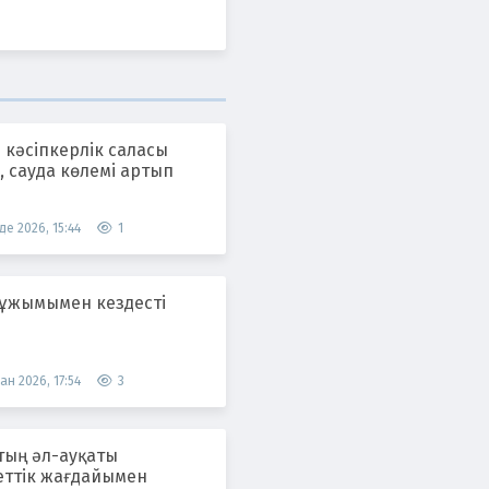
 кәсіпкерлік саласы
 сауда көлемі артып
де 2026, 15:44
1
 ұжымымен кездесті
ан 2026, 17:54
3
тың әл-ауқаты
еттік жағдайымен