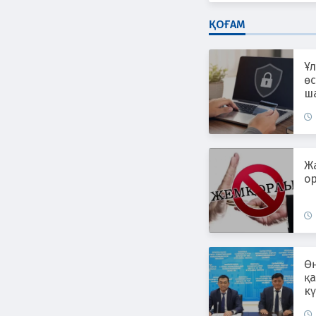
ҚОҒАМ
Ұл
өс
ш
ж
Ж
ор
Өң
қ
к