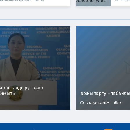
араптандыру - өңір
бағыты
Қаржы тарту – табанды 
17 маусым 2025
5