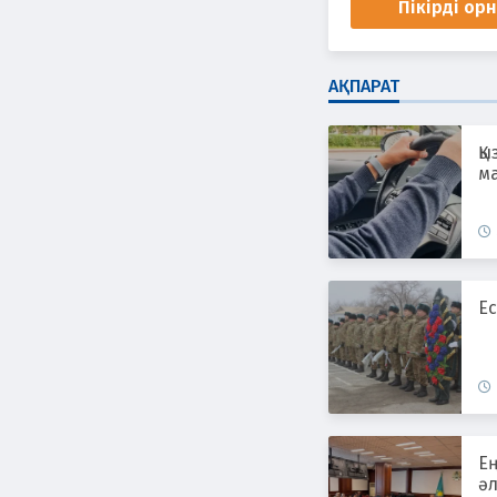
Пікірді ор
АҚПАРАТ
Қы
ма
Ес
Е
әл