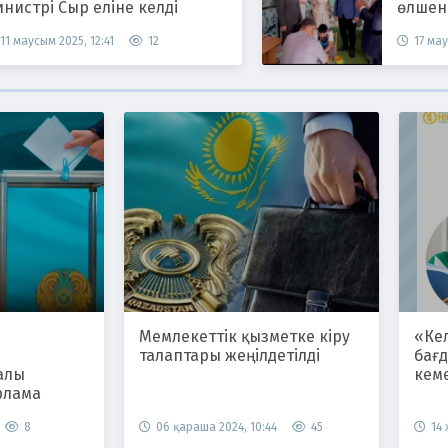
нистрі Сыр еліне келді
өлшен
11 маусым 2025, 12:41
12
17 мау
Мемлекеттік қызметке кіру
«Ке
талаптары жеңілдетілді
бағ
алы
кем
рлама
8
06 қараша 2024, 10:44
45
14