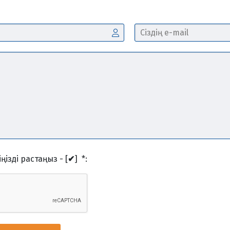
ңізді растаңыз - [
✔
]
*
: