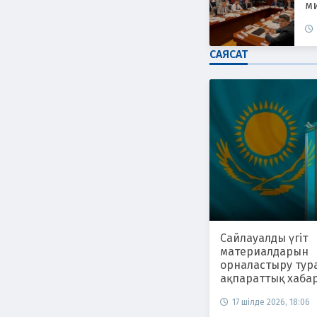
ми
САЯСАТ
Сайлауалды үгіт
материалдарын
орналастыру тур
ақпараттық хаба
17 шілде 2026, 18:06