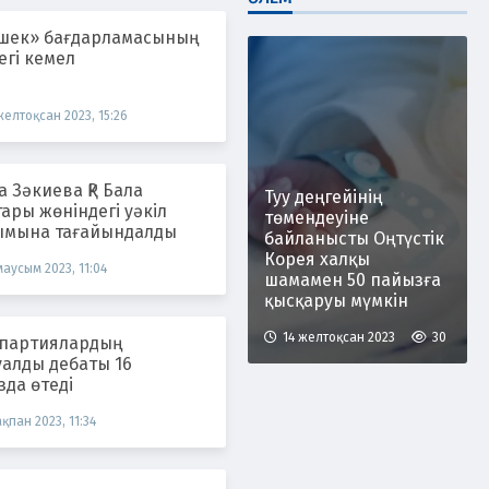
шек» бағдарламасының
гі кемел
желтоқсан 2023, 15:26
 Зәкиева ҚР Бала
Туу деңгейінің
ары жөніндегі уәкіл
төмендеуіне
ымына тағайындалды
байланысты Оңтүстік
Корея халқы
маусым 2023, 11:04
шамамен 50 пайызға
қысқаруы мүмкін
14 желтоқсан 2023
30
 партиялардың
уалды дебаты 16
да өтеді
ақпан 2023, 11:34