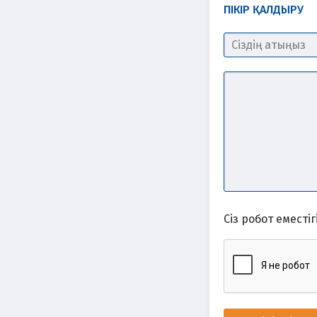
ПІКІР ҚАЛДЫРУ
Сіз робот еместігі