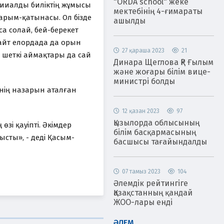
"ORDA school" жеке
ииалды биліктің жұмысы
мектебінің 4-ғимараты
арым-қатынасы. Ол бізде
ашылды
са солай, бей-берекет
айт елордада да орын
27 қараша 2023
21
 шеткі аймақтары да сай
Динара Щеглова ҚР Ғылым
және жоғары білім вице-
министрі болды
інің назарын аталған
12 қазан 2023
97
Қызылорда облысының
зі қауіпті. Әкімдер
білім басқармасының
ысты», - деді Қасым-
басшысы тағайындалды
07 тамыз 2023
104
Әлемдік рейтингіге
Қазақстанның қандай
ЖОО-лары енді
ӘЛЕМ