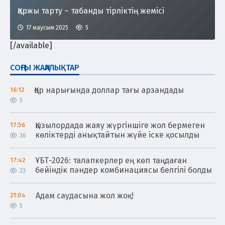
Қаржы тарту – табанды тірліктің жемісі
17 маусым 2025
5
[/available]
СОҢҒЫ ЖАҢАЛЫҚТАР
Қор нарығында доллар тағы арзандады
16:12
5
Қызылордада жаяу жүргіншіге жол бермеген
17:56
көліктерді анықтайтын жүйе іске қосылды
36
ҰБТ-2026: талапкерлер ең көп таңдаған
17:42
бейіндік пәндер комбинациясы белгілі болды
23
Адам саудасына жол жоқ!
21:04
5