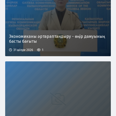
Экономиканы әртараптандыру - өңір дамуының
басты бағыты
31 шілде 2026
1