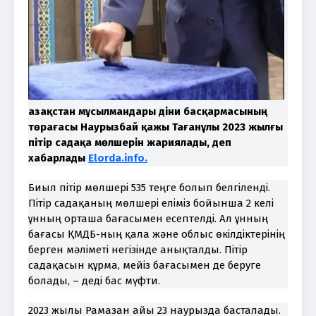
Қазақстан мұсылмандары діни басқармасының
төрағасы Наурызбай қажы Тағанұлы 2023 жылғы
пітір садақа мөлшерін жариялады, деп
хабарлады
Elorda.info.
Биыл пітір мөлшері 535 теңге болып белгіленді.
Пітір садақаның мөлшері еліміз бойынша 2 келі
ұнның орташа бағасымен есептелді. Ал ұнның
бағасы ҚМДБ-ның қала және облыс өкілдіктерінің
берген мәліметі негізінде анықталды. Пітір
садақасын құрма, мейіз бағасымен де беруге
болады, – деді бас мүфти.
2023 жылы Рамазан айы 23 наурызда басталады.