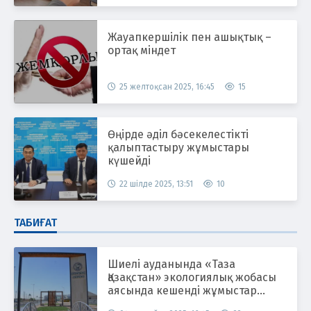
Жауапкершілік пен ашықтық –
ортақ міндет
25 желтоқсан 2025, 16:45
15
Өңірде әділ бәсекелестікті
қалыптастыру жұмыстары
күшейді
22 шілде 2025, 13:51
10
ТАБИҒАТ
Шиелі ауданында «Таза
Қазақстан» экологиялық жобасы
аясында кешенді жұмыстар
жүргізілуде