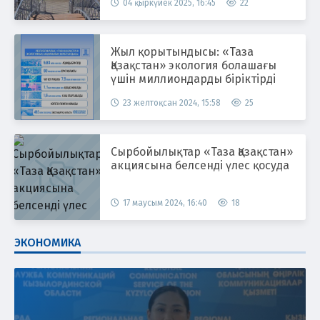
04 қыркүйек 2025, 16:45
22
Жыл қорытындысы: «Таза
Қазақстан» экология болашағы
үшін миллиондарды біріктірді
23 желтоқсан 2024, 15:58
25
Сырбойылықтар «Таза Қазақстан»
акциясына белсенді үлес қосуда
17 маусым 2024, 16:40
18
ЭКОНОМИКА