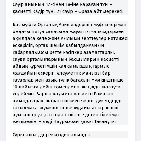
Сәуір айының 17-сінен 18-іне қараған түн –
қасиетті Қадір түні. 21 сәуір – Ораза айт мерекесі.
Бас мүфти Орталық Азия елдерінің мүфтилерімен,
ондағы пәтуа саласына жауапты ғалымдармен
ақылдаса келе және ғылыми зерттеулер нәтижесі
ескеріліп, ортақ шешім қабылданғанын
хабарлады.Осы ретте кәсіпкер азаматтарды,
сауда орталықтарының басшыларын қасиетті
айдың құрметі үшін халқымыздың тұрмыс
жағдайын ескеріп, әлеуметтік маңызы бар
тауарлар мен азық-түлік бағасын мүмкіндігінше
10 пайызға дейін төмендетіп, жеңілдік жасауға
үндеймін. Барша қауымға қасиетті Рамазан
айында арақ-шарап ішілмесе және дүкендерде
сатылмаса, мүмкіндігінше құдайы астар кешкі
ауызашар уақытында өткізілсе деген тілегімді
жеткіземін, – деді Наурызбай қажы Тағанұлы.
Сурет ашық дереккөзден алынды.