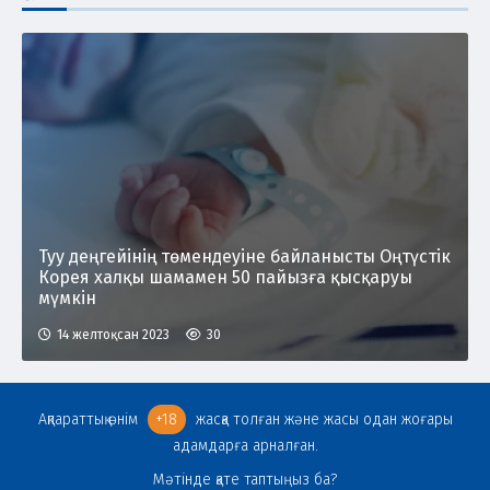
Туу деңгейінің төмендеуіне байланысты Оңтүстік
Корея халқы шамамен 50 пайызға қысқаруы
мүмкін
14 желтоқсан 2023
30
Ақпараттық өнім
+18
жасқа толған және жасы одан жоғары
адамдарға арналған.
Мәтінде қате таптыңыз ба?