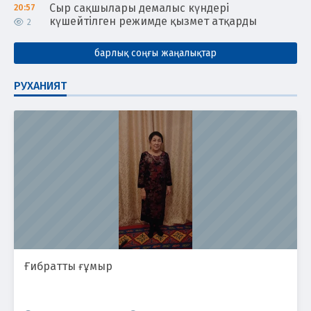
Сыр сақшылары демалыс күндері
20:57
күшейтілген режимде қызмет атқарды
2
барлық соңғы жаңалықтар
РУХАНИЯТ
Ғибратты ғұмыр