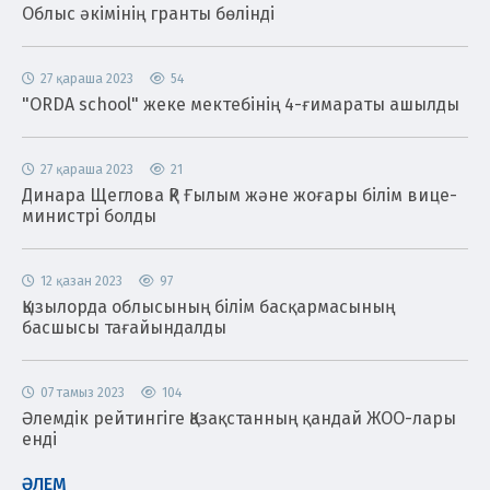
Облыс әкімінің гранты бөлінді
27 қараша 2023
54
"ORDA school" жеке мектебінің 4-ғимараты ашылды
27 қараша 2023
21
Динара Щеглова ҚР Ғылым және жоғары білім вице-
министрі болды
12 қазан 2023
97
Қызылорда облысының білім басқармасының
басшысы тағайындалды
07 тамыз 2023
104
Әлемдік рейтингіге Қазақстанның қандай ЖОО-лары
енді
ӘЛЕМ