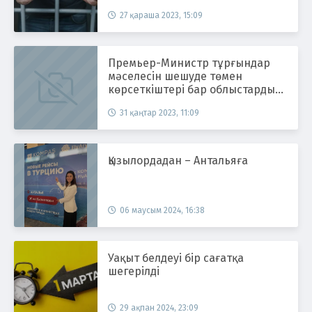
27 қараша 2023, 15:09
Премьер-Министр тұрғындар
мәселесін шешуде төмен
көрсеткіштері бар облыстарды
атады
31 қаңтар 2023, 11:09
Қызылордадан – Антальяға
06 маусым 2024, 16:38
Уақыт белдеуі бір сағатқа
шегерілді
29 ақпан 2024, 23:09