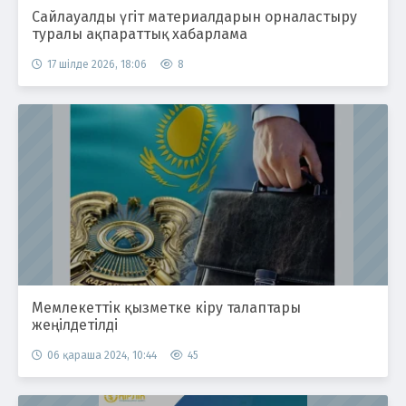
Сайлауалды үгіт материалдарын орналастыру
туралы ақпараттық хабарлама
17 шілде 2026, 18:06
8
Мемлекеттік қызметке кіру талаптары
жеңілдетілді
06 қараша 2024, 10:44
45