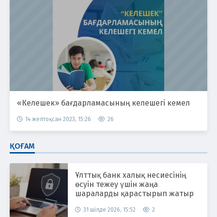
«Келешек» бағдарламасының келешегі кемел
14 желтоқсан 2023, 15:26
26
ҚОҒАМ
Ұлттық банк халық несиесінің
өсуін тежеу үшін жаңа
шараларды қарастырып жатыр
31 шілде 2026, 15:52
2