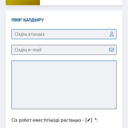
ПІКІР ҚАЛДЫРУ
Сіз робот еместігіңізді растаңыз - [
✔
]
*
: