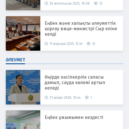
26 желтоқсан 2025, 16:38
12
Еңбек және халықты әлеуметтік
қорғау вице-министрі Сыр еліне
келді
11 маусым 2025, 12:41
12
ӘЛЕУМЕТ
Өңірде кәсіпкерлік саласы
дамып, сауда көлемі артып
келеді
31 шілде 2026, 15:44
1
Еңбек ұжымымен кездесті