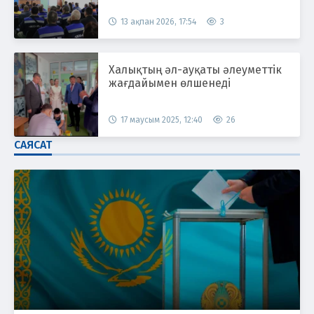
13 ақпан 2026, 17:54
3
Халықтың әл-ауқаты әлеуметтік
жағдайымен өлшенеді
17 маусым 2025, 12:40
26
САЯСАТ