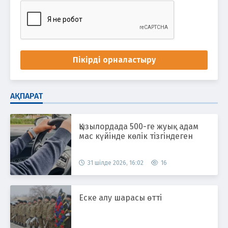
Пікірді орналастыру
АҚПАРАТ
Қызылордада 500-ге жуық адам
мас күйінде көлік тізгіндеген
31 шілде 2026, 16:02
16
Еске алу шарасы өтті