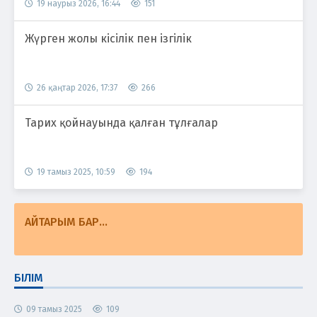
19 наурыз 2026, 16:44
151
Жүрген жолы кісілік пен ізгілік
26 қаңтар 2026, 17:37
266
Тарих қойнауында қалған тұлғалар
19 тамыз 2025, 10:59
194
АЙТАРЫМ БАР...
БІЛІМ
09 тамыз 2025
109