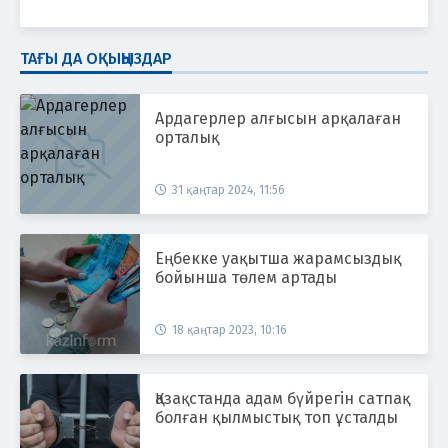
ТАҒЫ ДА ОҚЫҢЫЗДАР
Ардагерлер алғысын арқалаған
орталық
31 қаңтар 2024, 11:56
Еңбекке уақытша жарамсыздық
бойынша төлем артады
18 қаңтар 2023, 10:16
Қазақстанда адам бүйрегін сатпақ
болған қылмыстық топ ұсталды