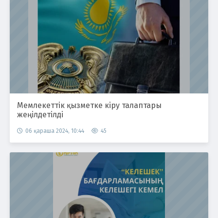
Мемлекеттік қызметке кіру талаптары
жеңілдетілді
06 қараша 2024, 10:44
45