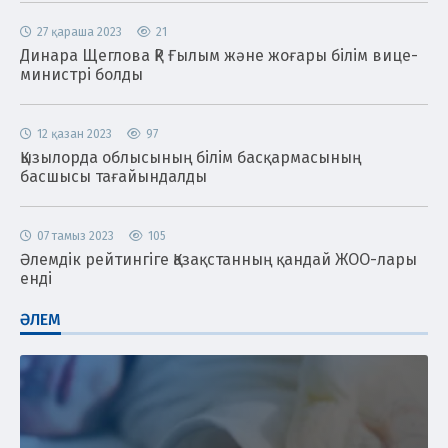
27 қараша 2023
21
Динара Щеглова ҚР Ғылым және жоғары білім вице-
министрі болды
12 қазан 2023
97
Қызылорда облысының білім басқармасының
басшысы тағайындалды
07 тамыз 2023
105
Әлемдік рейтингіге Қазақстанның қандай ЖОО-лары
енді
ӘЛЕМ