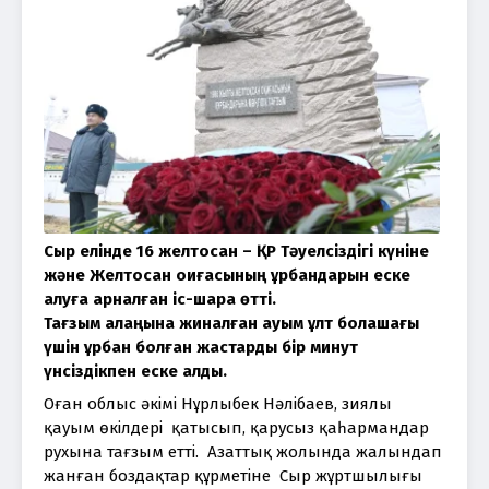
Сыр елінде 16 желтоқсан – ҚР Тәуелсіздігі күніне 
және Желтоқсан оқиғасының құрбандарын еске 
алуға арналған іс-шара өтті.
Тағзым алаңына жиналған қауым ұлт болашағы 
үшін құрбан болған жастарды бір минут 
үнсіздікпен еске алды.
Оған облыс әкімі Нұрлыбек Нәлібаев, зиялы 
қауым өкілдері  қатысып, қарусыз қаһармандар 
рухына тағзым етті.  Азаттық жолында жалындап 
жанған боздақтар құрметіне  Сыр жұртшылығы 