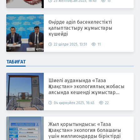
25 желтоқсан 2025, 16:45
15
Өңірде әділ бәсекелестікті
қалыптастыру жұмыстары
күшейді
22 шілде 2025, 13:51
11
ТАБИҒАТ
Шиелі ауданында «Таза
Қазақстан» экологиялық жобасы
аясында кешенді жұмыстар
жүргізілуде
04 қыркүйек 2025, 16:45
22
Жыл қорытындысы: «Таза
Қазақстан» экология болашағы
үшін миллиондарды біріктірді