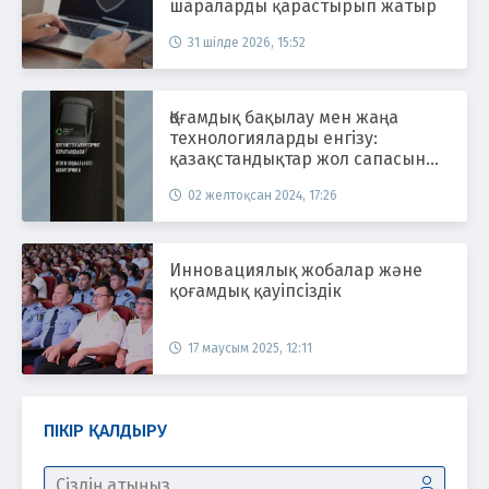
шараларды қарастырып жатыр
31 шілде 2026, 15:52
Қоғамдық бақылау мен жаңа
технологияларды енгізу:
қазақстандықтар жол сапасын
арттыру шараларын атады
02 желтоқсан 2024, 17:26
Инновациялық жобалар және
қоғамдық қауіпсіздік
17 маусым 2025, 12:11
ПІКІР ҚАЛДЫРУ