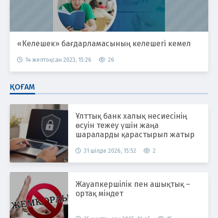
«Келешек» бағдарламасының келешегі кемел
14 желтоқсан 2023, 15:26
26
ҚОҒАМ
Ұлттық банк халық несиесінің
өсуін тежеу үшін жаңа
шараларды қарастырып жатыр
31 шілде 2026, 15:52
2
Жауапкершілік пен ашықтық –
ортақ міндет