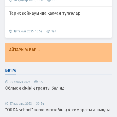
26 қаңтар 2026, 17:37
266
Тарих қойнауында қалған тұлғалар
19 тамыз 2025, 10:59
194
АЙТАРЫМ БАР...
БІЛІМ
09 тамыз 2025
127
Облыс әкімінің гранты бөлінді
27 қараша 2023
54
"ORDA school" жеке мектебінің 4-ғимараты ашылды