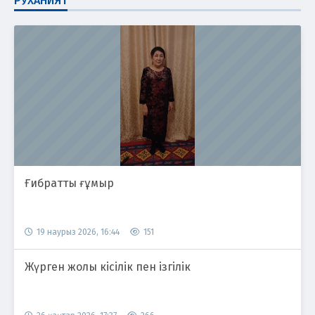
РУХАНИЯТ
Ғибратты ғұмыр
19 наурыз 2026, 16:44
151
Жүрген жолы кісілік пен ізгілік