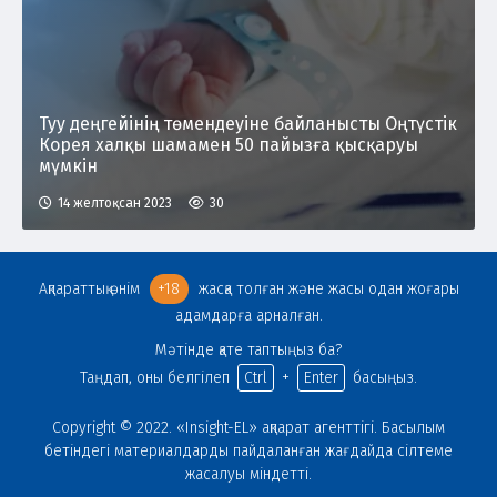
Туу деңгейінің төмендеуіне байланысты Оңтүстік
Корея халқы шамамен 50 пайызға қысқаруы
мүмкін
14 желтоқсан 2023
30
Ақпараттық өнім
+18
жасқа толған және жасы одан жоғары
адамдарға арналған.
Мәтінде қате таптыңыз ба?
Таңдап, оны белгілеп
Ctrl
+
Enter
басыңыз.
Copyright © 2022. «Insight-EL» ақпарат агенттігі. Басылым
бетіндегі материалдарды пайдаланған жағдайда сілтеме
жасалуы міндетті.