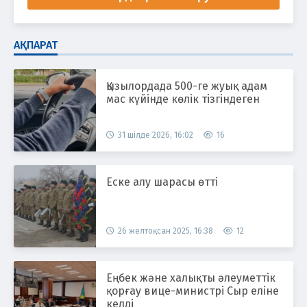
АҚПАРАТ
Қызылордада 500-ге жуық адам
мас күйінде көлік тізгіндеген
31 шілде 2026, 16:02
16
Еске алу шарасы өтті
26 желтоқсан 2025, 16:38
12
Еңбек және халықты әлеуметтік
қорғау вице-министрі Сыр еліне
келді