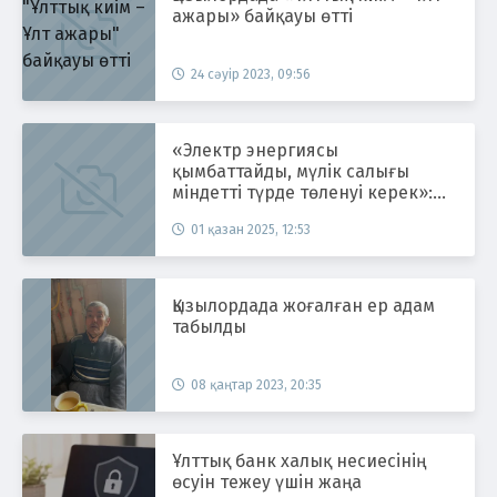
ажары» байқауы өтті
24 сәуір 2023, 09:56
«Электр энергиясы
қымбаттайды, мүлік салығы
міндетті түрде төленуі керек»:
Қазақстанда 1 қазаннан бастап не
01 қазан 2025, 12:53
өзгереді
Қызылордада жоғалған ер адам
табылды
08 қаңтар 2023, 20:35
Ұлттық банк халық несиесінің
өсуін тежеу үшін жаңа