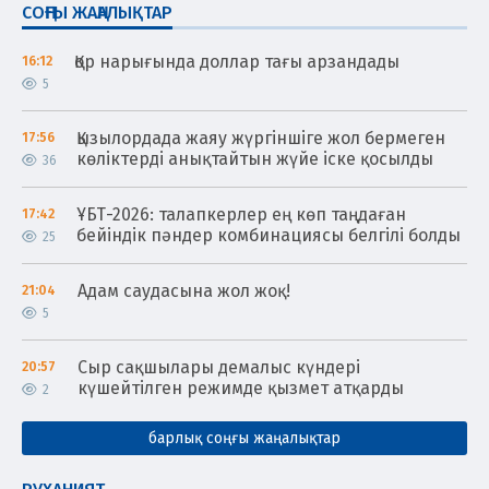
СОҢҒЫ ЖАҢАЛЫҚТАР
Қор нарығында доллар тағы арзандады
16:12
5
Қызылордада жаяу жүргіншіге жол бермеген
17:56
көліктерді анықтайтын жүйе іске қосылды
36
ҰБТ-2026: талапкерлер ең көп таңдаған
17:42
бейіндік пәндер комбинациясы белгілі болды
25
Адам саудасына жол жоқ!
21:04
5
Сыр сақшылары демалыс күндері
20:57
күшейтілген режимде қызмет атқарды
2
барлық соңғы жаңалықтар