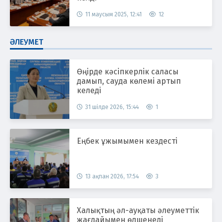
11 маусым 2025, 12:41
12
ӘЛЕУМЕТ
Өңірде кәсіпкерлік саласы
дамып, сауда көлемі артып
келеді
31 шілде 2026, 15:44
1
Еңбек ұжымымен кездесті
13 ақпан 2026, 17:54
3
Халықтың әл-ауқаты әлеуметтік
жағдайымен өлшенеді