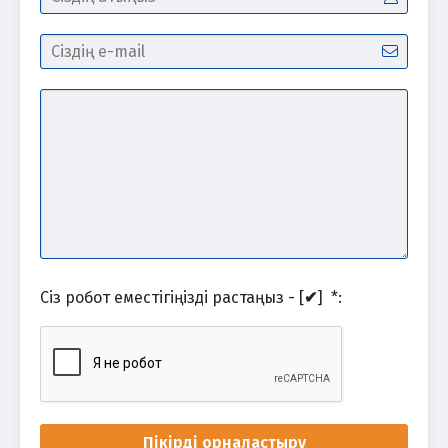
Сіз робот еместігіңізді растаңыз - [
✔
]
*
:
Пікірді орналастыру