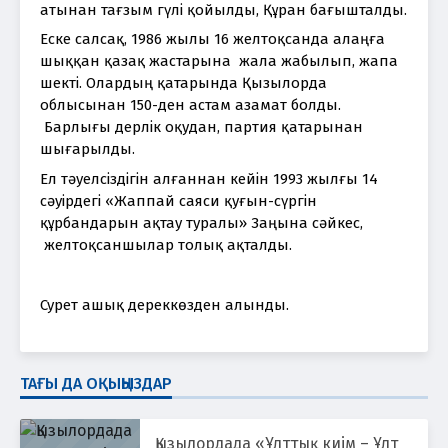
атынан тағзым гүлі қойылды, Құран бағышталды.
Еске салсақ, 1986 жылы 16 желтоқсанда алаңға 
шыққан қазақ жастарына  жала жабылып, жапа 
шекті. Олардың қатарында Қызылорда 
облысынан 150-ден астам азамат болды. 
 Барлығы дерлік оқудан, партия қатарынан 
шығарылды.
Ел тәуелсіздігін алғаннан кейін 1993 жылғы 14 
сәуірдегі «Жаппай саяси қуғын-сүргін 
құрбандарын ақтау туралы» Заңына сәйкес, 
 желтоқсаншылар толық ақталды.
Сурет ашық дереккөзден алынды.
ТАҒЫ ДА ОҚЫҢЫЗДАР
Қызылордада «Ұлттық киім – Ұлт