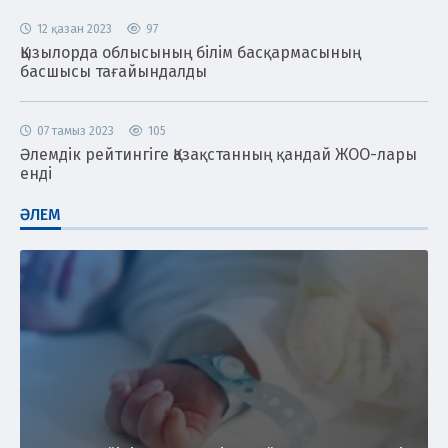
12 қазан 2023
97
Қызылорда облысының білім басқармасының
басшысы тағайындалды
07 тамыз 2023
105
Әлемдік рейтингіге Қазақстанның қандай ЖОО-лары
енді
ӘЛЕМ