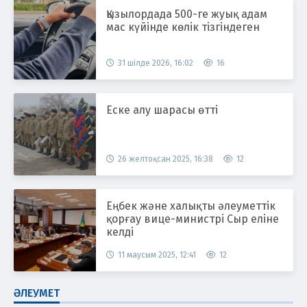
Қызылордада 500-ге жуық адам
мас күйінде көлік тізгіндеген
31 шілде 2026, 16:02
16
Еске алу шарасы өтті
26 желтоқсан 2025, 16:38
12
Еңбек және халықты әлеуметтік
қорғау вице-министрі Сыр еліне
келді
11 маусым 2025, 12:41
12
ӘЛЕУМЕТ