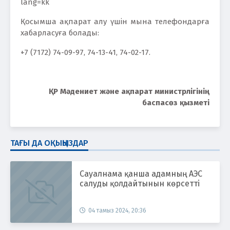
lang=kk
Қосымша ақпарат алу үшін мына телефондарға
хабарласуға болады:
+7 (7172) 74-09-97, 74-13-41, 74-02-17.
ҚР Мәдениет және ақпарат министрлігінің
баспасөз қызметі
ТАҒЫ ДА ОҚЫҢЫЗДАР
Сауалнама қанша адамның АЭС
салуды қолдайтынын көрсетті
04 тамыз 2024, 20:36