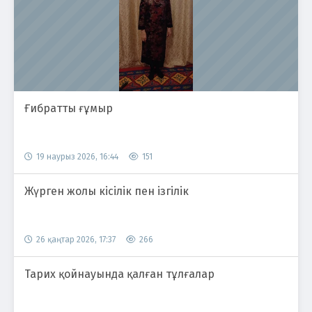
Ғибратты ғұмыр
19 наурыз 2026, 16:44
151
Жүрген жолы кісілік пен ізгілік
26 қаңтар 2026, 17:37
266
Тарих қойнауында қалған тұлғалар