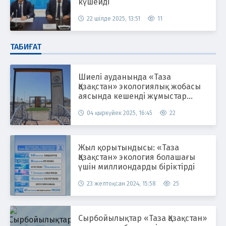
күшейді
22 шілде 2025, 13:51
11
ТАБИҒАТ
Шиелі ауданында «Таза
Қазақстан» экологиялық жобасы
аясында кешенді жұмыстар
жүргізілуде
04 қыркүйек 2025, 16:45
22
Жыл қорытындысы: «Таза
Қазақстан» экология болашағы
үшін миллиондарды біріктірді
23 желтоқсан 2024, 15:58
25
Сырбойылықтар «Таза Қазақстан»