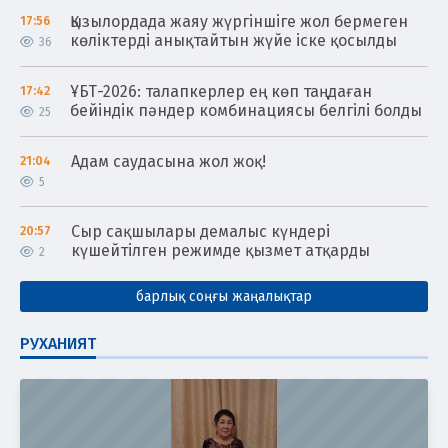
Қызылордада жаяу жүргіншіге жол бермеген
17:56
көліктерді анықтайтын жүйе іске қосылды
36
ҰБТ-2026: талапкерлер ең көп таңдаған
17:42
бейіндік пәндер комбинациясы белгілі болды
25
Адам саудасына жол жоқ!
21:04
5
Сыр сақшылары демалыс күндері
20:57
күшейтілген режимде қызмет атқарды
2
барлық соңғы жаңалықтар
РУХАНИЯТ