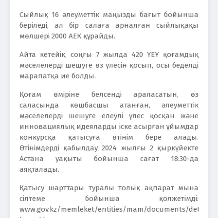
Сыйлық 16 әлеуметтік маңызды бағыт бойынша
беріледі, ал бір салаға арналған сыйлықақы
мөлшері 2000 АЕК құрайды.
Айта кетейік, соңғы 7 жылда 420 ҮЕҰ қоғамдық
мәселелерді шешуге өз үлесін қосып, осы беделді
марапатқа ие болды.
Қоғам өміріне белсенді араласатын, өз
саласында көшбасшы атанған, әлеуметтік
мәселелерді шешуге елеулі үлес қосқан және
инновациялық идеяларды іске асырған ұйымдар
конкурсқа қатысуға өтінім бере алады.
Өтінімдерді қабылдау 2024 жылғы 2 қыркүйекте
Астана уақыты бойынша сағат 18:30-да
аяқталады.
Қатысу шарттары туралы толық ақпарат мына
сілтеме бойынша қолжетімді:
www.gov.kz/memleket/entities/mam/documents/details/