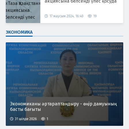
акциясына белсенді үлес қосуда
17 маусым 2024, 16:40
19
ЭКОНОМИКА
Экономиканы әртараптандыру - өңір дамуының
басты бағыты
31 шілде 2026
1