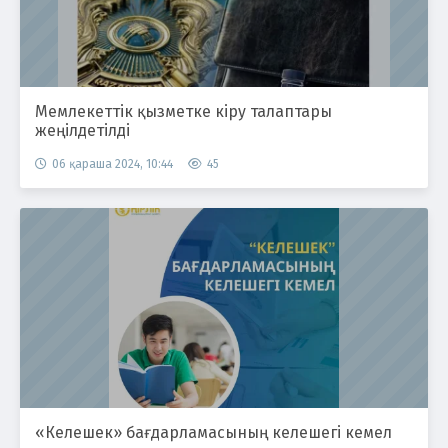
Мемлекеттік қызметке кіру талаптары
жеңілдетілді
06 қараша 2024, 10:44
45
«Келешек» бағдарламасының келешегі кемел