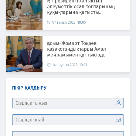
ҚР Президенті халықтың
әлеуметтік осал топтарының
құқықтарына қатысты
тапсырмалар берді
07 тамыз 2023, 18:05
Қасым-Жомарт Тоқаев
қазақстандықтарды Амал
мейрамымен құттықтады
14 наурыз 2023, 10:13
ПІКІР ҚАЛДЫРУ