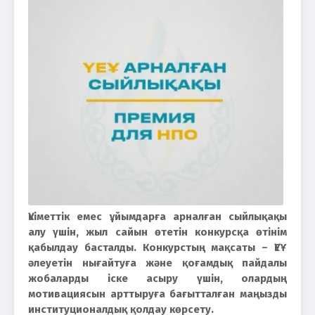
Үкіметтік емес ұйымдарға арналған сыйлықақы
алу үшін, жыл сайын өтетін конкурсқа өтінім
қабылдау басталды. Конкурстың мақсаты – ҮЕҰ
әлеуетін нығайтуға және қоғамдық пайдалы
жобаларды іске асыру үшін, олардың
мотивациясын арттыруға бағытталған маңызды
институционалдық қолдау көрсету.