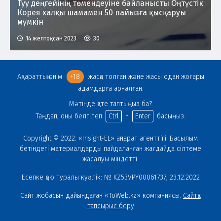
Туу деңгейінің төмендеуіне байланысты Оңтүстік
Корея халқы шамамен 50 пайызға қысқаруы
мүмкін
14 желтоқсан 2023
30
Ақпараттық өнім
+18
жасқа толған және жасы одан жоғары
адамдарға арналған.
Мәтінде қате таптыңыз ба?
Таңдап, оны белгілеп
Ctrl
+
Enter
басыңыз.
Copyright © 2022. «Insight-EL» ақпарат агенттігі. Басылым
бетіндегі материалдарды пайдаланған жағдайда сілтеме
жасалуы міндетті.
Есепке қою туралы куәлік: № KZ53VPY00061737, 23.12.2022
Сайт жобасын дайындаған «ToWeb.kz» компаниясы.
Сайтқа
тапсырыс беру