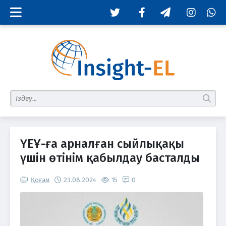
Twitter
Facebook
Telegram
Instagram
Whats
табу
ҮЕҰ-ға арналған сыйлықақы
үшін өтінім қабылдау басталды
Қоғам
23.08.2024
15
0