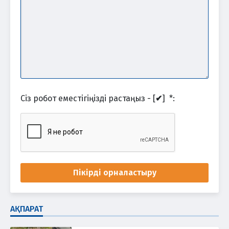
Сіз робот еместігіңізді растаңыз - [
✔
]
*
:
Пікірді орналастыру
АҚПАРАТ