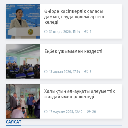
Өңірде кәсіпкерлік саласы
дамып, сауда көлемі артып
келеді
31 шілде 2026, 15:44
1
Еңбек ұжымымен кездесті
13 ақпан 2026, 17:54
3
Халықтың әл-ауқаты әлеуметтік
жағдайымен өлшенеді
17 маусым 2025, 12:40
26
САЯСАТ