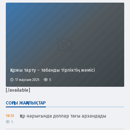
Қаржы тарту – табанды тірліктің жемісі
17 маусым 2025
5
[/available]
СОҢҒЫ ЖАҢАЛЫҚТАР
Қор нарығында доллар тағы арзандады
16:12
5