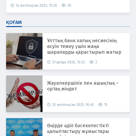
14 желтоқсан 2023, 15:26
26
ҚОҒАМ
Ұлттық банк халық несиесінің
өсуін тежеу үшін жаңа
шараларды қарастырып жатыр
31 шілде 2026, 15:52
2
Жауапкершілік пен ашықтық –
ортақ міндет
25 желтоқсан 2025, 16:45
15
Өңірде әділ бәсекелестікті
қалыптастыру жұмыстары