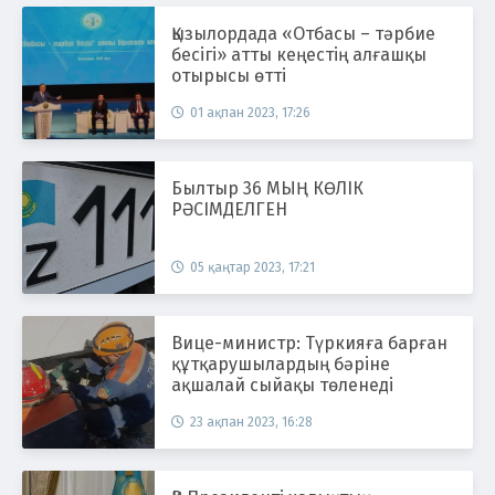
Қызылордада «Отбасы – тәрбие
бесігі» атты кеңестің алғашқы
отырысы өтті
01 ақпан 2023, 17:26
Былтыр 36 МЫҢ КӨЛІК
РӘСІМДЕЛГЕН
05 қаңтар 2023, 17:21
Вице-министр: Түркияға барған
құтқарушылардың бәріне
ақшалай сыйақы төленеді
23 ақпан 2023, 16:28