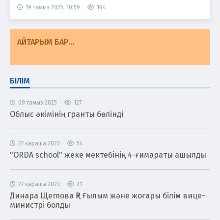
19 тамыз 2025, 10:59
194
АЙТАРЫМ БАР...
БІЛІМ
09 тамыз 2025
127
Облыс әкімінің гранты бөлінді
27 қараша 2023
54
"ORDA school" жеке мектебінің 4-ғимараты ашылды
27 қараша 2023
21
Динара Щеглова ҚР Ғылым және жоғары білім вице-
министрі болды