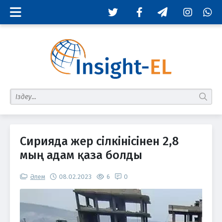
Twitter
Facebook
Telegram
Instagram
Whats
табу
Сирияда жер сілкінісінен 2,8
мың адам қаза болды
Әлем
08.02.2023
6
0