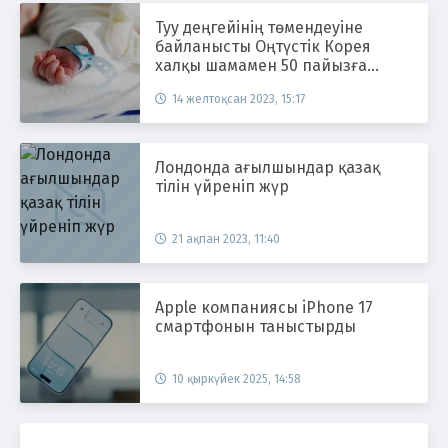
Туу деңгейінің төмендеуіне
байланысты Оңтүстік Корея
халқы шамамен 50 пайызға
қысқаруы мүмкін
14 желтоқсан 2023, 15:17
Лондонда ағылшындар қазақ
тілін үйреніп жүр
21 ақпан 2023, 11:40
Apple компаниясы iPhone 17
смартфонын таныстырды
10 қыркүйек 2025, 14:58