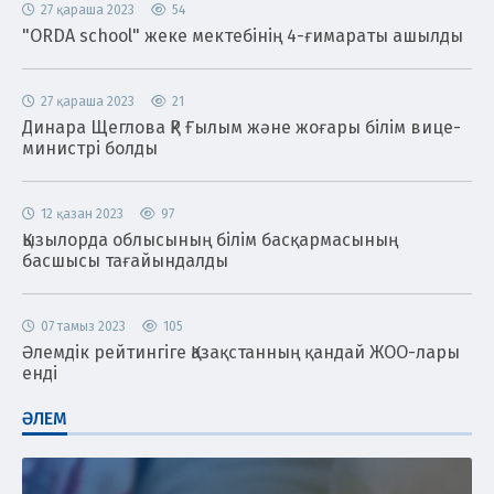
27 қараша 2023
54
"ORDA school" жеке мектебінің 4-ғимараты ашылды
27 қараша 2023
21
Динара Щеглова ҚР Ғылым және жоғары білім вице-
министрі болды
12 қазан 2023
97
Қызылорда облысының білім басқармасының
басшысы тағайындалды
07 тамыз 2023
105
Әлемдік рейтингіге Қазақстанның қандай ЖОО-лары
енді
ӘЛЕМ