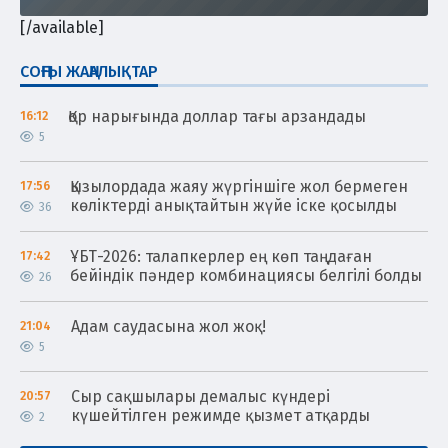
[/available]
СОҢҒЫ ЖАҢАЛЫҚТАР
Қор нарығында доллар тағы арзандады
16:12
5
Қызылордада жаяу жүргіншіге жол бермеген
17:56
көліктерді анықтайтын жүйе іске қосылды
36
ҰБТ-2026: талапкерлер ең көп таңдаған
17:42
бейіндік пәндер комбинациясы белгілі болды
26
Адам саудасына жол жоқ!
21:04
5
Сыр сақшылары демалыс күндері
20:57
күшейтілген режимде қызмет атқарды
2