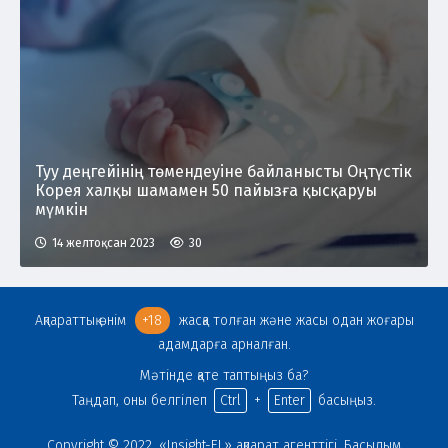
Туу деңгейінің төмендеуіне байланысты Оңтүстік
Корея халқы шамамен 50 пайызға қысқаруы
мүмкін
14 желтоқсан 2023
30
Ақпараттық өнім
+18
жасқа толған және жасы одан жоғары
адамдарға арналған.
Мәтінде қате таптыңыз ба?
Таңдап, оны белгілеп
Ctrl
+
Enter
басыңыз.
Copyright © 2022. «Insight-EL» ақпарат агенттігі. Басылым