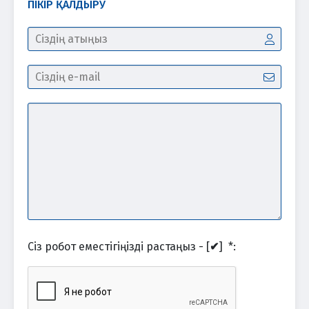
ПІКІР ҚАЛДЫРУ
Сіз робот еместігіңізді растаңыз - [
✔
]
*
: