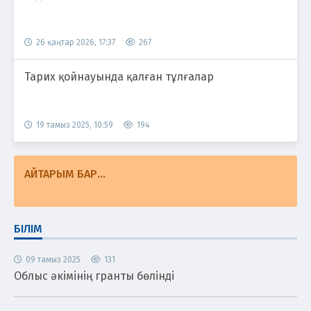
26 қаңтар 2026, 17:37
267
Тарих қойнауында қалған тұлғалар
19 тамыз 2025, 10:59
194
АЙТАРЫМ БАР...
БІЛІМ
09 тамыз 2025
131
Облыс әкімінің гранты бөлінді