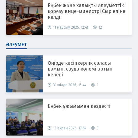
Еңбек және халықты әлеуметтік
қорғау вице-министрі Сыр еліне
келді
11 маусым 2025, 12:41
12
ӘЛЕУМЕТ
Өңірде кәсіпкерлік саласы
дамып, сауда көлемі артып
келеді
31 шілде 2026, 15:44
1
Еңбек ұжымымен кездесті
13 ақпан 2026, 17:54
3