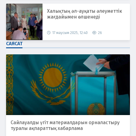
Халықтың әл-ауқаты әлеуметтік
жағдайымен өлшенеді
17 маусым 2025, 12:40
26
САЯСАТ
Сайлауалды үгіт материалдарын орналастыру
туралы ақпараттық хабарлама