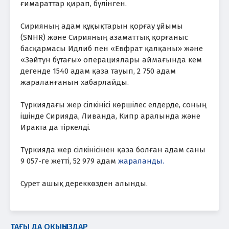
ғимараттар қирап, бүлінген.
Сирияның адам құқықтарын қорғау ұйымы
(SNHR) және Сирияның азаматтық қорғаныс
басқармасы Идлиб пен «Евфрат қалқаны» және
«Зәйтүн бұтағы» операциялары аймағында кем
дегенде 1540 адам қаза тауып, 2 750 адам
жараланғанын хабарлайды.
Түркиядағы жер сілкінісі көршілес елдерде, соның
ішінде Сирияда, Ливанда, Кипр аралында және
Иракта да тіркелді.
Түркияда жер сілкінісінен қаза болған адам саны
9 057-ге жетті, 52 979 адам
жараланды.
Сурет ашық дереккөзден алынды.
ТАҒЫ ДА ОҚЫҢЫЗДАР