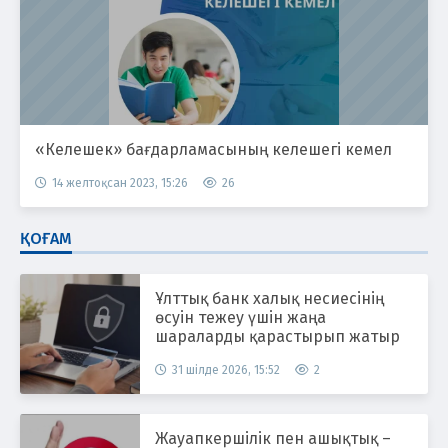
«Келешек» бағдарламасының келешегі кемел
14 желтоқсан 2023, 15:26
26
ҚОҒАМ
Ұлттық банк халық несиесінің
өсуін тежеу үшін жаңа
шараларды қарастырып жатыр
31 шілде 2026, 15:52
2
Жауапкершілік пен ашықтық –