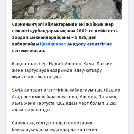
Сирияның түрлі аймақтарында екі жойқын жер
сілкінісі құрбандарының саны 2802-ге дейін өсті.
Зардап шеккендердің саны – 5 035, деп
хабарлайды
ҚазАқпарат
Анадолу агенттігіне
сілтеме жасап.
6 ақпаннан бері Идлиб, Алеппо, Хама, Лазкие
және Тартус аудандарында іздеу-құтқару
жұмыстары жалғасуда.
SANA ақпарат агенттігінің хабарлауынша (Башар
Асад режимінің бақылауында) Алеппо, Латакия,
Хама және Тартуста 1262 адам мерт болып, 2 285
адам жараланды.
Сирияның солтүстігіндегі оппозиция
бақылауындағы аудандарда көптеген