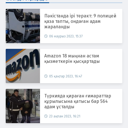
Пәкістанда ірі теракт: 9 полицей
қаза тапты, ондаған адам
жараланды
06 наурыз 2023, 15:37
Amazon 18 мыңнан астам
қызметкерін қысқартады
05 қаңтар 2023, 16:47
Түркияда қираған ғимараттар
құрылысына қатысы бар 564
адам ұсталды
23 ақпан 2023, 16:21