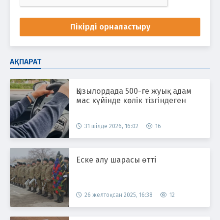
Пікірді орналастыру
АҚПАРАТ
Қызылордада 500-ге жуық адам
мас күйінде көлік тізгіндеген
31 шілде 2026, 16:02
16
Еске алу шарасы өтті
26 желтоқсан 2025, 16:38
12