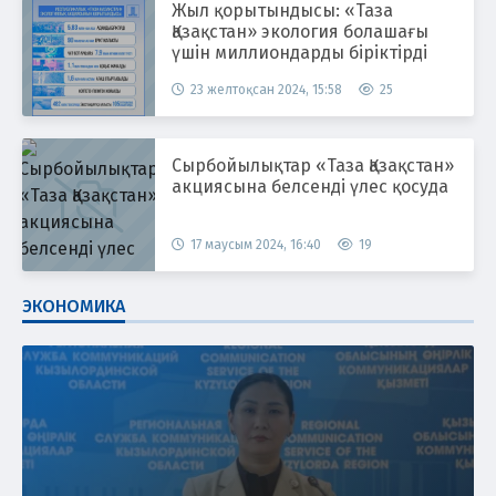
Жыл қорытындысы: «Таза
Қазақстан» экология болашағы
үшін миллиондарды біріктірді
23 желтоқсан 2024, 15:58
25
Сырбойылықтар «Таза Қазақстан»
акциясына белсенді үлес қосуда
17 маусым 2024, 16:40
19
ЭКОНОМИКА