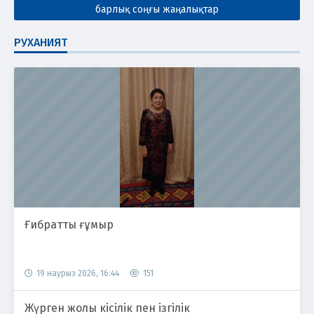
барлық соңғы жаңалықтар
РУХАНИЯТ
Ғибратты ғұмыр
19 наурыз 2026, 16:44
151
Жүрген жолы кісілік пен ізгілік