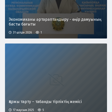
Экономиканы әртараптандыру - өңір дамуының
басты бағыты
31 шілде 2026
1
Қаржы тарту – табанды тірліктің жемісі
17 маусым 2025
5