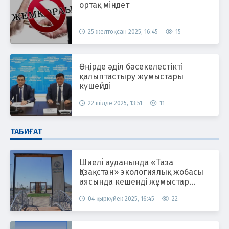
ортақ міндет
25 желтоқсан 2025, 16:45
15
Өңірде әділ бәсекелестікті
қалыптастыру жұмыстары
күшейді
22 шілде 2025, 13:51
11
ТАБИҒАТ
Шиелі ауданында «Таза
Қазақстан» экологиялық жобасы
аясында кешенді жұмыстар
жүргізілуде
04 қыркүйек 2025, 16:45
22