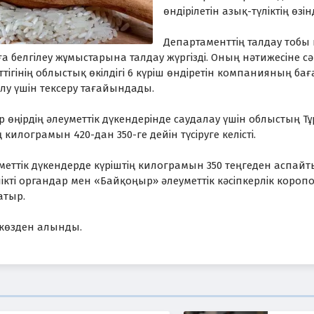
өндірілетін азық-түліктің өз
Департаменттің талдау тобы кү
а белгілеу жұмыстарына талдау жүргізді. Оның нәтижесіне с
тігінің облыстық өкілдігі 6 күріш өндіретін компанияның б
білу үшін тексеру тағайындады.
р өңірдің әлеуметтік дүкендерінде саудалау үшін облыстың 
 килограмын 420-дан 350-ге дейін түсіруге келісті.
уметтік дүкендерде күріштің килограмын 350 теңгеден аспай
ікті органдар мен «Байқоңыр» әлеуметтік кәсіпкерлік коро
атыр.
ккөзден алынды.