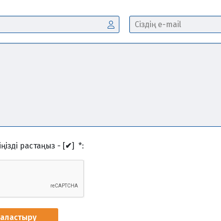
ңізді растаңыз - [
✔
]
*
:
наластыру