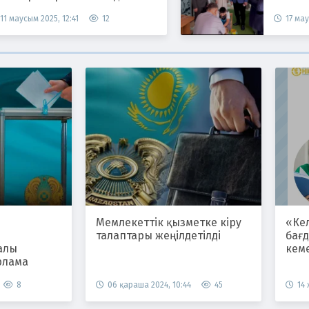
11 маусым 2025, 12:41
12
17 мау
Мемлекеттік қызметке кіру
«Ке
талаптары жеңілдетілді
бағ
алы
кем
рлама
8
06 қараша 2024, 10:44
45
14