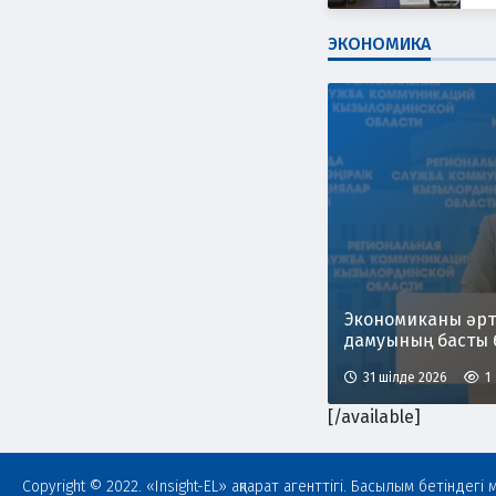
ЭКОНОМИКА
Экономиканы әрт
дамуының басты 
31 шілде 2026
1
[/available]
Copyright © 2022. «Insight-EL» ақпарат агенттігі. Басылым бетінде