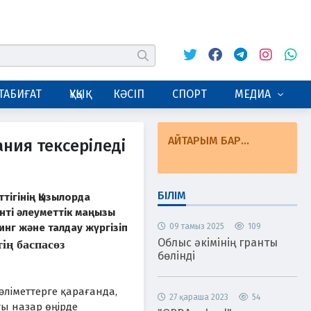
Twitter
Facebook
Telegram
Instagram
Whats
табу
ТАБИҒАТ
ҚҰҚЫҚ
КӘСІП
СПОРТ
МЕДИА
АЙТАРЫМ БАР...
ния тексеріледі
БІЛІМ
тігінің Қызылорда
ті әлеуметтік маңызы
инг және талдау жүргізіп
09 тамыз 2025
109
Облыс әкімінің гранты
тің баспасөз
бөлінді
әліметтерге қарағанда,
27 қараша 2023
54
ы назар өңірде