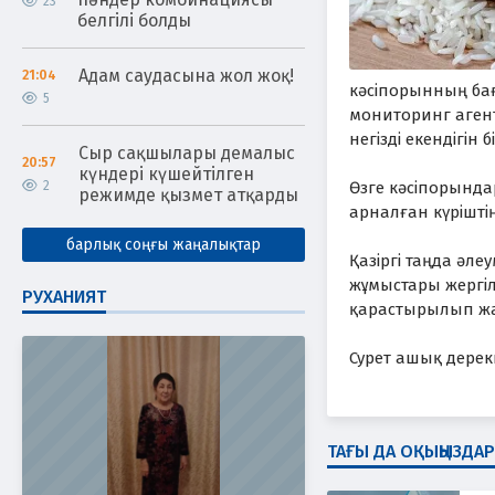
23
белгілі болды
Адам саудасына жол жоқ!
21:04
кәсіпорынның бағ
5
мониторинг агент
негізді екендігін 
Сыр сақшылары демалыс
20:57
күндері күшейтілген
2
Өзге кәсіпорында
режимде қызмет атқарды
арналған күріштің
барлық соңғы жаңалықтар
Қазіргі таңда әле
жұмыстары жергіл
РУХАНИЯТ
қарастырылып ж
Сурет ашық дере
ТАҒЫ ДА ОҚЫҢЫЗДАР