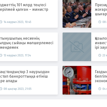
джеттің 101 млрд теңгесі
Прези
ерілмей қалған – министр
жоғар
шығар
кәсіпо
14 наурыз 2023, 10:45
08 
тапсы
ұтынушылық несиенің
Қызыл
ылдық сыйақы мөлшерлемесі
инвес
өмендемек
ірі за
13 наурыз 2023, 17:34
23 
зақстандықтар 3 наурыздан
Газдың
стап банкроттыққа өтініш
белгіл
ере алады
эконом
08 қаңтар 2023, 21:05
04 