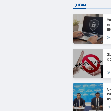
ҚОҒАМ
Ұл
өс
ш
ж
Ж
ор
Өң
қ
к