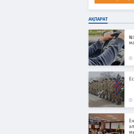
АҚПАРАТ
Қы
ма
Ес
Е
әл
ми