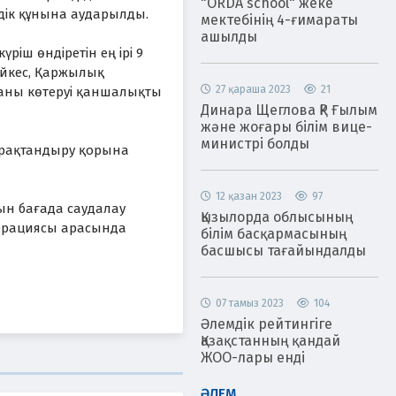
"ORDA school" жеке
індік құнына аударылды.
мектебінің 4-ғимараты
ашылды
ріш өндіретін ең ірі 9
әйкес, Қаржылық
27 қараша 2023
21
ағаны көтеруі қаншалықты
Динара Щеглова ҚР Ғылым
және жоғары білім вице-
министрі болды
Тұрақтандыру қорына
12 қазан 2023
97
тын бағада саудалау
Қызылорда облысының
порациясы арасында
білім басқармасының
басшысы тағайындалды
07 тамыз 2023
104
Әлемдік рейтингіге
Қазақстанның қандай
ЖОО-лары енді
ӘЛЕМ