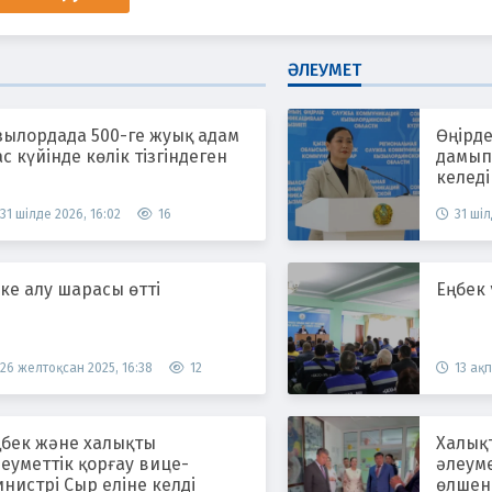
ӘЛЕУМЕТ
зылордада 500-ге жуық адам
Өңірде
с күйінде көлік тізгіндеген
дамып,
келеді
31 шілде 2026, 16:02
16
31 шіл
ке алу шарасы өтті
Еңбек
26 желтоқсан 2025, 16:38
12
13 ақп
ңбек және халықты
Халық
еуметтік қорғау вице-
әлеум
нистрі Сыр еліне келді
өлшен