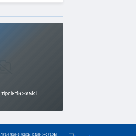
тірліктің жемісі
олған және жасы одан жоғары