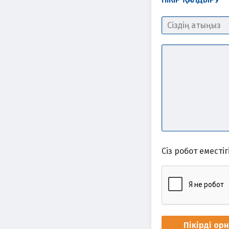
Сіз робот еместігі
Пікірді ор