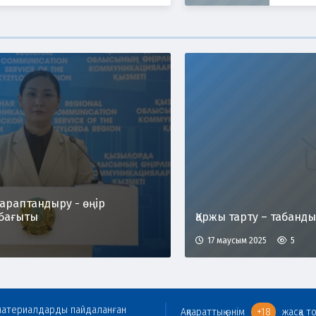
араптандыру - өңір
бағыты
Қаржы тарту – табанды 
17 маусым 2025
5
гі материалдарды пайдаланған
Ақпараттық өнім
+18
жасқа т