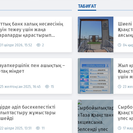
ТАБИҒАТ
ттық банк халық несиесінің
Шиелі
уін тежеу үшін жаңа
Қазақс
араларды қарастырып
аясын
атыр
жүргіз
31 шілде 2026, 15:52
2
04 қыр
ауапкершілік пен ашықтық –
Жыл қ
тақ міндет
Қазақс
үшін м
25 желтоқсан 2025, 16:45
15
23 жел
ірде әділ бәсекелестікті
Сырбойы
алыптастыру жұмыстары
Қазақс
үшейді
үлес қ
22 шілде 2025, 13:51
11
17 мау