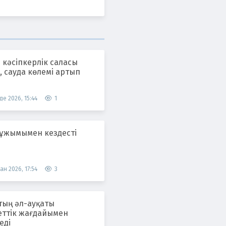
 кәсіпкерлік саласы
 сауда көлемі артып
де 2026, 15:44
1
 ұжымымен кездесті
ан 2026, 17:54
3
тың әл-ауқаты
еттік жағдайымен
еді