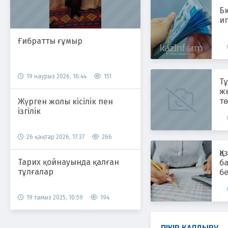
Бю
иг
Ғибратты ғұмыр
19 наурыз 2026, 16:44
151
Т
ж
т
Жүрген жолы кісілік пен
ізгілік
26 қаңтар 2026, 17:37
266
Қа
Тарих қойнауында қалған
ба
тұлғалар
б
19 тамыз 2025, 10:59
194
ПІКІР ҚАЛДЫРУ