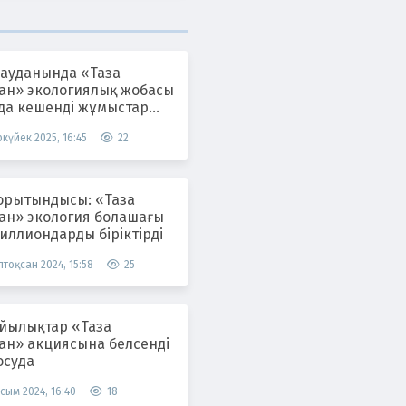
 ауданында «Таза
тан» экологиялық жобасы
да кешенді жұмыстар
ілуде
күйек 2025, 16:45
22
орытындысы: «Таза
тан» экология болашағы
иллиондарды біріктірді
тоқсан 2024, 15:58
25
лықтар «Таза
тан» акциясына белсенді
осуда
сым 2024, 16:40
18