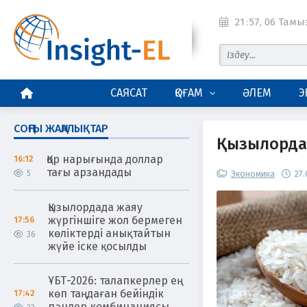
21
:
57
, 06 Тамыз
БАСТЫ БЕТ
САЯСАТ
ҚОҒАМ
ӘЛЕМ
Э
СОҢҒЫ ЖАҢАЛЫҚТАР
Қызылордад
Қор нарығында доллар
16:12
тағы арзандады
5
Экономика
27.
Қызылордада жаяу
жүргіншіге жол бермеген
17:56
көліктерді анықтайтын
36
жүйе іске қосылды
ҰБТ-2026: талапкерлер ең
көп таңдаған бейіндік
17:42
пәндер комбинациясы