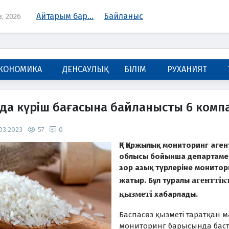
Айтарым бар...
Байланыс
, 2026
КОНОМИКА
ДЕНСАУЛЫҚ
БІЛІМ
РУХАНИЯТ
а күріш бағасына байланысты 6 компа
03.2023
57
0
ҚР Қаржылық мониторинг агент
облысы бойынша департамен
зор азық түрлеріне монитор
а
генттік
жатыр. Бұл туралы
қызметі
хабарлады.
Баспасөз қызметі таратқан м
мониторинг барысында баст