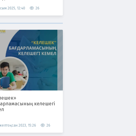
сым 2025, 12:40
26
лешек»
дарламасының келешегі
ел
 желтоқсан 2023, 15:26
26