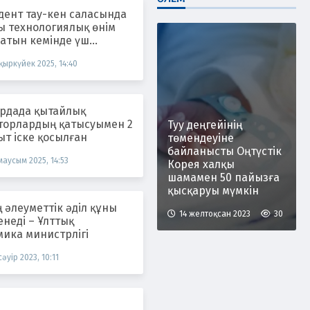
дент тау-кен саласында
ы технологиялық өнім
атын кемінде үш
рынды іске қосуды
қыркүйек 2025, 14:40
рды
ордада қытайлық
торлардың қатысуымен 2
Туу деңгейінің
уыт іске қосылған
төмендеуіне
байланысты Оңтүстік
маусым 2025, 14:53
Корея халқы
шамамен 50 пайызға
қысқаруы мүмкін
 әлеуметтік әділ құны
14 желтоқсан 2023
30
енеді – Ұлттық
ика министрлігі
сәуір 2023, 10:11