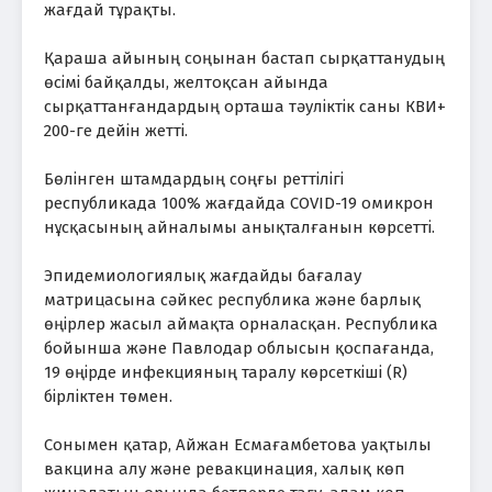
жағдай тұрақты.
Қараша айының соңынан бастап сырқаттанудың
өсімі байқалды, желтоқсан айында
сырқаттанғандардың орташа тәуліктік саны КВИ+
200-ге дейін жетті.
Бөлінген штамдардың соңғы реттілігі
республикада 100% жағдайда COVID-19 омикрон
нұсқасының айналымы анықталғанын көрсетті.
Эпидемиологиялық жағдайды бағалау
матрицасына сәйкес республика және барлық
өңірлер жасыл аймақта орналасқан. Республика
бойынша және Павлодар облысын қоспағанда,
19 өңірде инфекцияның таралу көрсеткіші (R)
бірліктен төмен.
Сонымен қатар, Айжан Есмағамбетова уақтылы
вакцина алу және ревакцинация, халық көп