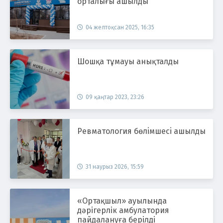
орталығы ашылды
04 желтоқсан 2025, 16:35
Шошқа тұмауы анықталды
09 қаңтар 2023, 23:26
Ревматология бөлiмшесi ашылды
31 наурыз 2026, 15:59
«Ортақшыл» ауылында
дәрігерлік амбулатория
пайдалануға берілді