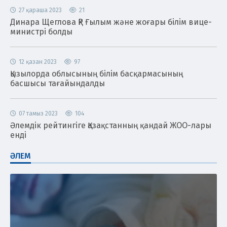
27 қараша 2023
21
Динара Щеглова ҚР Ғылым және жоғары білім вице-
министрі болды
12 қазан 2023
97
Қызылорда облысының білім басқармасының
басшысы тағайындалды
07 тамыз 2023
104
Әлемдік рейтингіге Қазақстанның қандай ЖОО-лары
енді
ӘЛЕМ