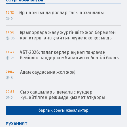
Қор нарығында доллар тағы арзандады
16:12
5
Қызылордада жаяу жүргіншіге жол бермеген
17:56
көліктерді анықтайтын жүйе іске қосылды
36
ҰБТ-2026: талапкерлер ең көп таңдаған
17:42
бейіндік пәндер комбинациясы белгілі болды
25
Адам саудасына жол жоқ!
21:04
5
Сыр сақшылары демалыс күндері
20:57
күшейтілген режимде қызмет атқарды
2
барлық соңғы жаңалықтар
РУХАНИЯТ