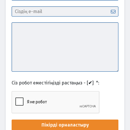
Сіз робот еместігіңізді растаңыз - [
✔
]
*
:
Пікірді орналастыру