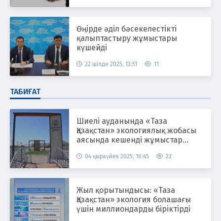
Өңірде әділ бәсекелестікті
қалыптастыру жұмыстары
күшейді
22 шілде 2025, 13:51
11
ТАБИҒАТ
Шиелі ауданында «Таза
Қазақстан» экологиялық жобасы
аясында кешенді жұмыстар
жүргізілуде
04 қыркүйек 2025, 16:45
22
Жыл қорытындысы: «Таза
Қазақстан» экология болашағы
үшін миллиондарды біріктірді