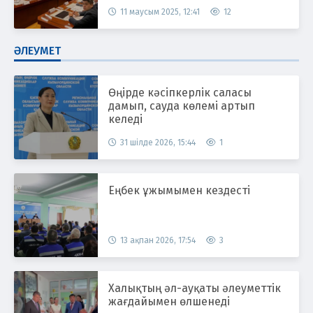
11 маусым 2025, 12:41
12
ӘЛЕУМЕТ
Өңірде кәсіпкерлік саласы
дамып, сауда көлемі артып
келеді
31 шілде 2026, 15:44
1
Еңбек ұжымымен кездесті
13 ақпан 2026, 17:54
3
Халықтың әл-ауқаты әлеуметтік
жағдайымен өлшенеді