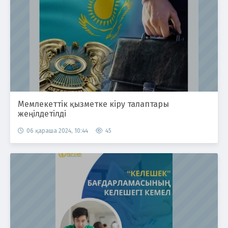
Мемлекеттік қызметке кіру талаптары
жеңілдетілді
06 қараша 2024, 10:44
45