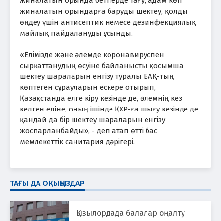
жиналатын орында бетперде тағу, адам көп
жиналатын орындарға баруды шектеу, қолды
өңдеу үшін антисептик немесе дезинфекциялық
майлық пайдалануды ұсынды.
«Елімізде және әлемде коронавируспен
сырқаттанудың өсуіне байланысты қосымша
шектеу шараларын енгізу туралы БАҚ-тың
көптеген сұрауларын ескере отырып,
Қазақстанда елге кіру кезінде де, әлемнің кез
келген еліне, оның ішінде ҚХР-ға шығу кезінде де
қандай да бір шектеу шараларын енгізу
жоспарланбайды», - деп атап өтті бас
мемлекеттік санитария дәрігері.
ТАҒЫ ДА ОҚЫҢЫЗДАР
Қызылордада балалар оңалту