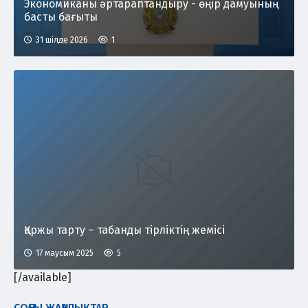
Экономиканы әртараптандыру - өңір дамуының
басты бағыты
31 шілде 2026
1
Қаржы тарту – табанды тірліктің жемісі
17 маусым 2025
5
[/available]
СОҢҒЫ ЖАҢАЛЫҚТАР