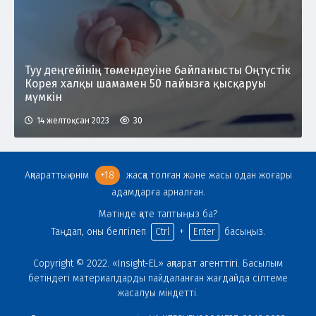
Туу деңгейінің төмендеуіне байланысты Оңтүстік
Корея халқы шамамен 50 пайызға қысқаруы
мүмкін
14 желтоқсан 2023
30
Ақпараттық өнім
+18
жасқа толған және жасы одан жоғары
адамдарға арналған.
Мәтінде қате таптыңыз ба?
Таңдап, оны белгілеп
Ctrl
+
Enter
басыңыз.
Copyright © 2022. «Insight-EL» ақпарат агенттігі. Басылым
бетіндегі материалдарды пайдаланған жағдайда сілтеме
жасалуы міндетті.