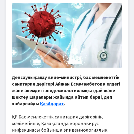
Денсаулық сақтау вице-министрі, бас мемлекеттік
санитария дәрігері Айжан Есмағамбетова елдегі
және әлемдегі эпидемиологиялық жағдай және
шектеу шаралары жайында айтып берді, деп
хабарлайды
ҚазАқпарат
.
ҚР Бас мемлекеттік санитария дәрігерінің
мәліметінше, Қазақстанда коронавирус
инфекциясы бойынша эпидемиологиялық