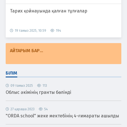
Тарих қойнауында қалған тұлғалар
19 тамыз 2025, 10:59
194
АЙТАРЫМ БАР...
БІЛІМ
09 тамыз 2025
113
Облыс әкімінің гранты бөлінді
27 қараша 2023
54
"ORDA school" жеке мектебінің 4-ғимараты ашылды