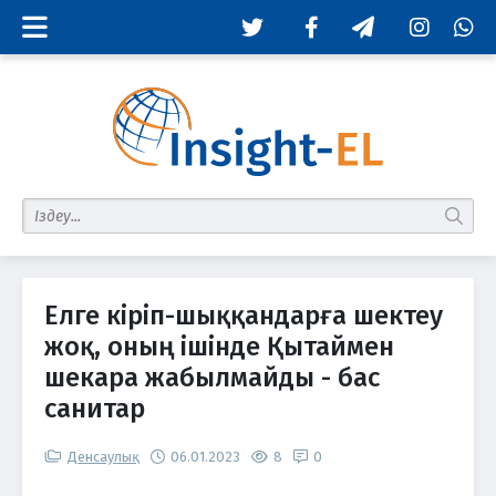
Twitter
Facebook
Telegram
Instagram
Whats
табу
Елге кіріп-шыққандарға шектеу
жоқ, оның ішінде Қытаймен
шекара жабылмайды - бас
санитар
Денсаулық
06.01.2023
8
0