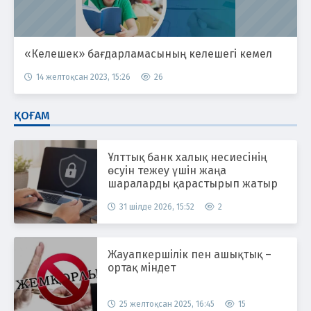
«Келешек» бағдарламасының келешегі кемел
14 желтоқсан 2023, 15:26
26
ҚОҒАМ
Ұлттық банк халық несиесінің
өсуін тежеу үшін жаңа
шараларды қарастырып жатыр
31 шілде 2026, 15:52
2
Жауапкершілік пен ашықтық –
ортақ міндет
25 желтоқсан 2025, 16:45
15