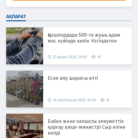
АҚПАРАТ
Қызылордада 500-ге жуық адам
мас күйінде көлік тізгіндеген
31 шілде 2026, 16:02
16
Еске алу шарасы өтті
26 желтоқсан 2025, 16:38
12
Еңбек және халықты әлеуметтік
қорғау вице-министрі Сыр еліне
келді