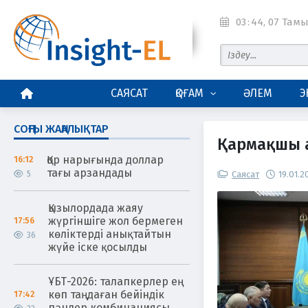
03
:
44
, 07 Тамы
БАСТЫ БЕТ
САЯСАТ
ҚОҒАМ
ӘЛЕМ
Э
СОҢҒЫ ЖАҢАЛЫҚТАР
Қармақшы 
Қор нарығында доллар
16:12
тағы арзандады
5
Саясат
19.01.2
Қызылордада жаяу
жүргіншіге жол бермеген
17:56
көліктерді анықтайтын
36
жүйе іске қосылды
ҰБТ-2026: талапкерлер ең
көп таңдаған бейіндік
17:42
пәндер комбинациясы