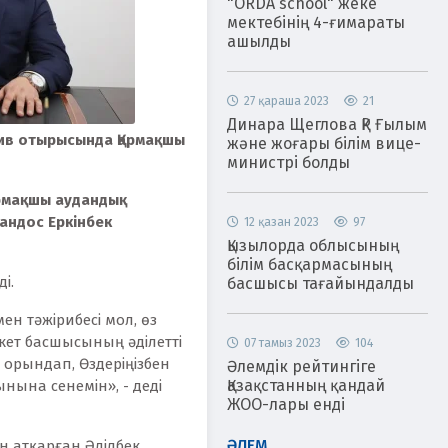
"ORDA school" жеке
мектебінің 4-ғимараты
ашылды
27 қараша 2023
21
Динара Щеглова ҚР Ғылым
тив отырысында Қармақшы
және жоғары білім вице-
министрі болды
Қармақшы аудандық
андос Еркінбек
12 қазан 2023
97
Қызылорда облысының
білім басқармасының
і.
басшысы тағайындалды
н тәжірибесі мол, өз
кет басшысының әділетті
07 тамыз 2023
104
орындап, Өздеріңізбен
Әлемдік рейтингіге
Қазақстанның қандай
нына сенемін», - деді
ЖОО-лары енді
ӘЛЕМ
н атқарған Әділбек