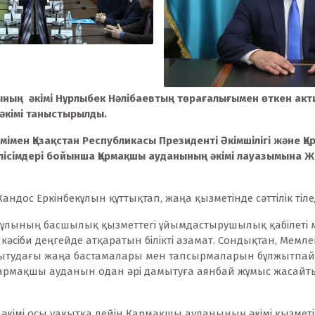
ының әкімі Нұрлыбек Нәлібаевтың төрағалығымен өткен ак
әкімі таныстырылды.
імімен Қазақстан Республикасы Президенті Әкімшілігі және 
ісімдері бойынша Қармақшы ауданының әкімі лауазымына Ж
дос Еркінбекұлын құттықтап, жаңа қызметінде сәттілік тілед
ұлының басшылық қызметтегі ұйымдастырушылық қабілеті ме
әсіби деңгейде атқаратын білікті азамат. Сондықтан, Мемле
ытудағы жаңа бастамалары мен тапсырмаларын бұлжытпай 
 Қармақшы ауданын одан әрі дамытуға аянбай жұмыс жасайты
 әкімі осы уақытқа дейін Қармақшы ауданының әкімі қызметі