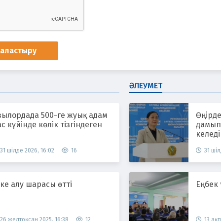
наластыру
ӘЛЕУМЕТ
зылордада 500-ге жуық адам
Өңірде
с күйінде көлік тізгіндеген
дамып,
келеді
31 шілде 2026, 16:02
16
31 шіл
ке алу шарасы өтті
Еңбек
26 желтоқсан 2025, 16:38
12
13 ақп