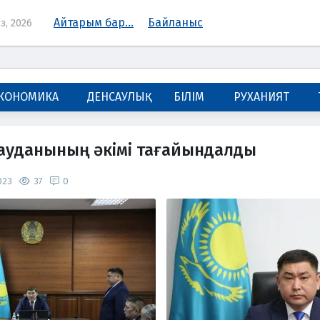
Айтарым бар...
Байланыс
з, 2026
КОНОМИКА
ДЕНСАУЛЫҚ
БІЛІМ
РУХАНИЯТ
ауданының әкімі тағайындалды
023
37
0