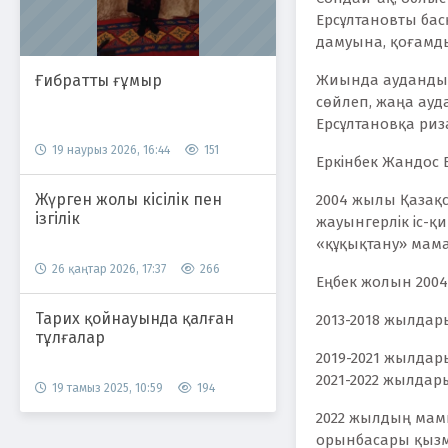
Ерсұлтановты бас
дамуына, қоғамдық
Ғибратты ғұмыр
Жиында аудандық
сөйлеп, жаңа ауд
Ерсұлтановқа риз
19 наурыз 2026, 16:44
151
Еркінбек Жандос 
Жүрген жолы кісілік пен
2004 жылы Қазақст
ізгілік
жауынгерлік іс-қ
«құқықтану» мам
26 қаңтар 2026, 17:37
266
Еңбек жолын 2004
Тарих қойнауында қалған
2013-2018 жылдар
тұлғалар
2019-2021 жылда
2021-2022 жылдар
19 тамыз 2025, 10:59
194
2022 жылдың мам
орынбасары қызм