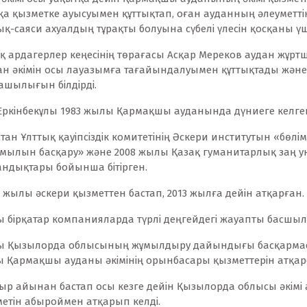
қа қызметке ауысуымен құттықтап, оған ауданның әлеуметт
-саяси ахуалдың тұрақты болуына сүбелі үлесін қосқаны үші
 ардагерлер кеңесінің төрағасы Асқар Мереков аудан жұр
ан әкімін осы лауазымға тағайындалуымен құттықтады және 
ашылығын білдірді.
Еркінбекұлы 1983 жылы Қармақшы ауданында дүниеге келге
ан Ұлттық қауіпсіздік комитетінің Әскери институтын «бөлі
имылын басқару» және 2008 жылы Қазақ гуманитарлық заң у
андықтары бойынша бітірген.
 жылы әскери қызметтен бастап, 2013 жылға дейін атқарған.
ы бірқатар компанияларда түрлі деңгейдегі жауапты басшы
ры Қызылорда облысының жұмылдыру дайындығы басқарма
ы Қармақшы ауданы әкімінің орынбасары қызметтерін атқар
ыр айынан бастап осы кезге дейін Қызылорда облысы әкім
етін абыроймен атқарып келді.