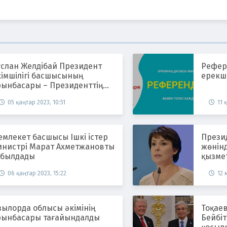
услан Желдібай Президент
Рефер
кімшілігі басшысының
ерекш
рынбасары – Президенттің
аспасөз хатшысы болып
05 қаңтар 2023, 10:51
11 
ағайындалды
млекет басшысы Ішкі істер
Прези
инистрі Марат Ахметжановты
жөнінд
абылдады
қызме
06 қаңтар 2023, 15:22
12 
зылорда облысы әкімінің
Тоқаев
рынбасары тағайындалды
Бейбіт