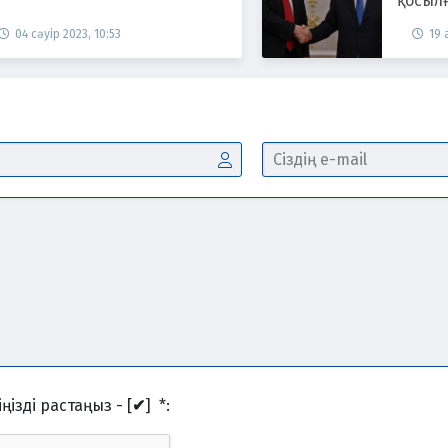
қосылғ
04 сәуір 2023, 10:53
19 
ңізді растаңыз - [
✔
]
*
: