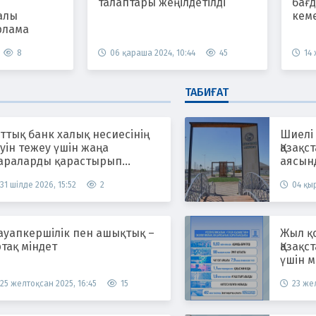
талаптары жеңілдетілді
бағ
алы
кем
рлама
8
06 қараша 2024, 10:44
45
14
ТАБИҒАТ
ттық банк халық несиесінің
Шиелі
уін тежеу үшін жаңа
Қазақс
араларды қарастырып
аясын
атыр
жүргіз
31 шілде 2026, 15:52
2
04 қыр
ауапкершілік пен ашықтық –
Жыл қ
тақ міндет
Қазақс
үшін м
25 желтоқсан 2025, 16:45
15
23 жел