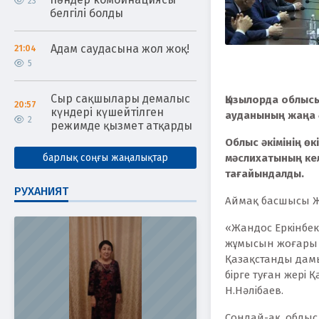
23
белгілі болды
Адам саудасына жол жоқ!
21:04
5
Сыр сақшылары демалыс
Қызылорда облыс
20:57
күндері күшейтілген
ауданының жаңа 
2
режимде қызмет атқарды
Облыс әкімінің өк
барлық соңғы жаңалықтар
мәслихатының кел
тағайындалды.
РУХАНИЯТ
Аймақ басшысы Жан
«Жандос Еркінбек
жұмысын жоғары к
Қазақстанды дам
бірге туған жері
Н.Нәлібаев.
Сондай-ақ, облыс