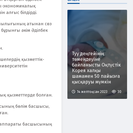
ік-экономикалық
н алғыс білдірді.
тшылығының атынан сөз
бұрынғы әкім Әділбек
н.
Туу деңгейінің
төмендеуіне
мшелердің қызметтік-
байланысты Оңтүстік
ниверситетін
Корея халқы
шамамен 50 пайызға
қысқаруы мүмкін
14 желтоқсан 2023
30
лық қызметтерде болған.
сының бөлім басшысы,
ған.
і аппараты басшысының