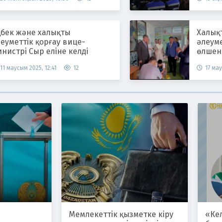
ңбек және халықты
Халық
еуметтік қорғау вице-
әлеум
нистрі Сыр еліне келді
өлшен
11 маусым 2025, 12:41
12
17 мау
Мемлекеттік қызметке кіру
«Ке