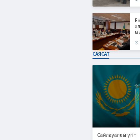
Е
әл
ми
САЯСАТ
Сайлауалды үгіт