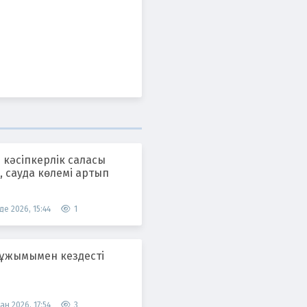
 кәсіпкерлік саласы
 сауда көлемі артып
де 2026, 15:44
1
 ұжымымен кездесті
ан 2026, 17:54
3