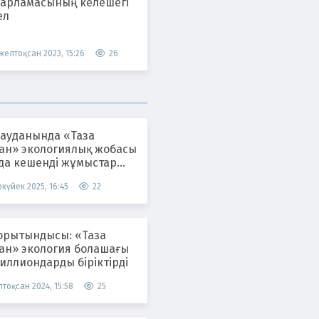
дарламасының келешегі
ел
 желтоқсан 2023, 15:26
26
 ауданында «Таза
тан» экологиялық жобасы
да кешенді жұмыстар
ілуде
күйек 2025, 16:45
22
орытындысы: «Таза
тан» экология болашағы
иллиондарды біріктірді
тоқсан 2024, 15:58
25