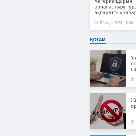
материалдарын
орналастыру тур
ақпараттық хаба
17 шілде 2026, 18:06
ҚОҒАМ
Ұл
өс
ш
ж
Ж
ор