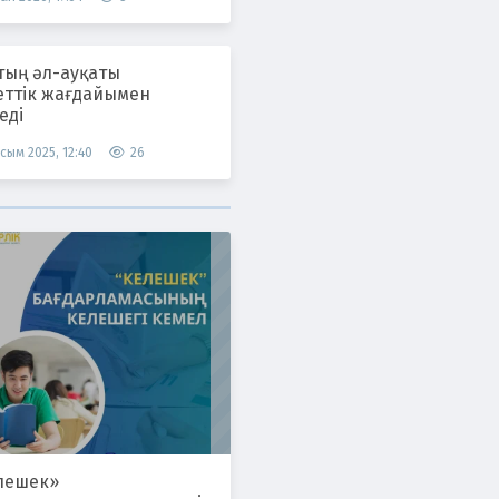
тың әл-ауқаты
еттік жағдайымен
еді
сым 2025, 12:40
26
лешек»