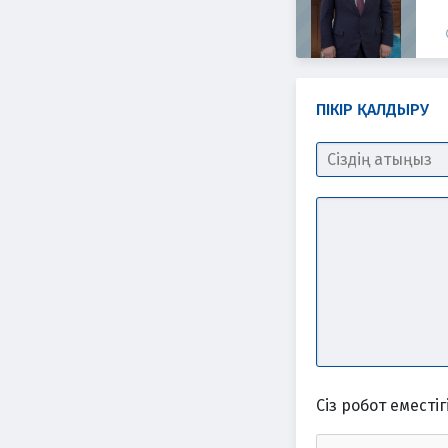
ПІКІР ҚАЛДЫРУ
Сіз робот еместігі