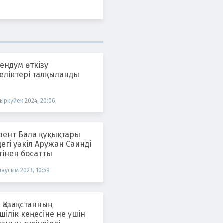
ендум өткізу
еліктері талқыланды
қыркүйек 2024, 20:06
дент Бала құқықтары
егі уәкіл Аружан Саинді
тінен босатты
маусым 2023, 10:59
 Қазақстанның
шілік кеңесіне не үшін