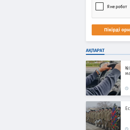
Пікірді ор
АҚПАРАТ
Қы
ма
Ес