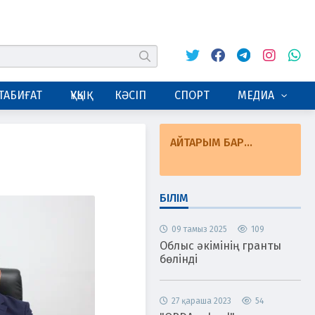
Twitter
Facebook
Telegram
Instagram
Whats
табу
ТАБИҒАТ
ҚҰҚЫҚ
КӘСІП
СПОРТ
МЕДИА
АЙТАРЫМ БАР...
БІЛІМ
09 тамыз 2025
109
Облыс әкімінің гранты
бөлінді
27 қараша 2023
54