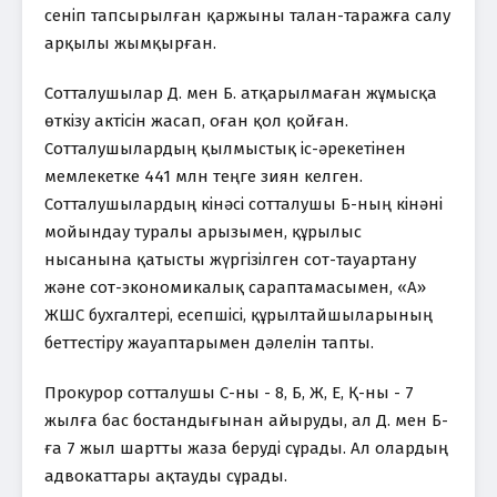
сеніп тапсырылған қаржыны талан-таражға салу
арқылы жымқырған.
Сотталушылар Д. мен Б. атқарылмаған жұмысқа
өткізу актісін жасап, оған қол қойған.
Сотталушылардың қылмыстық іс-әрекетінен
мемлекетке 441 млн теңге зиян келген.
Сотталушылардың кінәсі сотталушы Б-ның кінәні
мойындау туралы арызымен, құрылыс
нысанына қатысты жүргізілген сот-тауартану
және сот-экономикалық сараптамасымен, «А»
ЖШС бухгалтері, есепшісі, құрылтайшыларының
беттестіру жауаптарымен дәлелін тапты.
Прокурор сотталушы С-ны - 8, Б, Ж, Е, Қ-ны - 7
жылға бас бостандығынан айыруды, ал Д. мен Б-
ға 7 жыл шартты жаза беруді сұрады. Ал олардың
адвокаттары ақтауды сұрады.