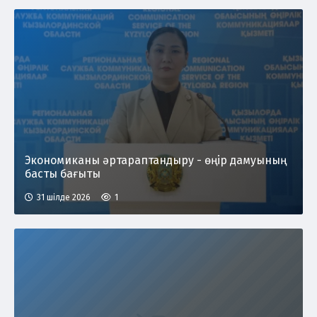
Экономиканы әртараптандыру - өңір дамуының
басты бағыты
31 шілде 2026
1