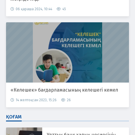
06 қараша 2024, 10:44
45
«Келешек» бағдарламасының келешегі кемел
14 желтоқсан 2023, 15:26
26
ҚОҒАМ
Ұлттық банк халық несиесінің