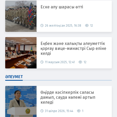
Еске алу шарасы өтті
26 желтоқсан 2025, 16:38
12
Еңбек және халықты әлеуметтік
қорғау вице-министрі Сыр еліне
келді
11 маусым 2025, 12:41
12
ӘЛЕУМЕТ
Өңірде кәсіпкерлік саласы
дамып, сауда көлемі артып
келеді
31 шілде 2026, 15:44
1