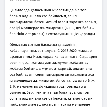
Қызылорда қаласының №2 сотында бір топ
болып алдын ала сөз байласып, сеніп
тапсырылған бөтен мүлікті талан-таражға салып,
аса ірі мөлшерде жымқырған (ҚК-нің 189-бабы 4-
бөлігінің 2-тармағы) 7 сотталушының ісі қаралды.
Облыстық соттың баспасөз қызметінің
хабарлауынша, сотталушы С. 2018-2020 жылдар
аралығында Қызылорда қаласындағы Сырдария
өзенінің сол жағалауын жылумен жабдықтау
жобасы бойынша жұмыс атқармай, алдын ала
сөз байласып, сеніп тапсырылған қаржыны аса
ірі мөлшерде жымқырған. Ал сотталушылар Б, Ж,
Е, Қ. мемлекеттік функцияларды орындауға
уәкілеттік берілген тұлғалар бола тұра, бір топ
болып алдын ала сөз байласып, қызмет бабын
пайдаланумен ұштастырып, аса ірі мөлшерде