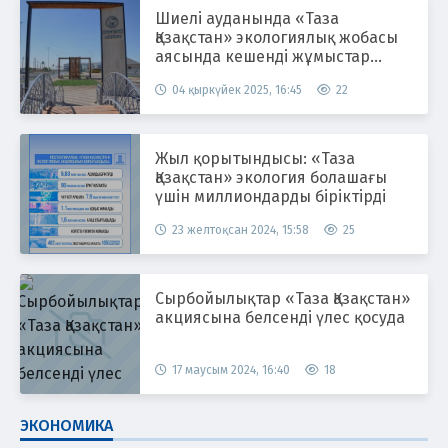
Шиелі ауданында «Таза
Қазақстан» экологиялық жобасы
аясында кешенді жұмыстар
жүргізілуде
04 қыркүйек 2025, 16:45
22
Жыл қорытындысы: «Таза
Қазақстан» экология болашағы
үшін миллиондарды біріктірді
23 желтоқсан 2024, 15:58
25
Сырбойылықтар «Таза Қазақстан»
акциясына белсенді үлес қосуда
17 маусым 2024, 16:40
18
ЭКОНОМИКА