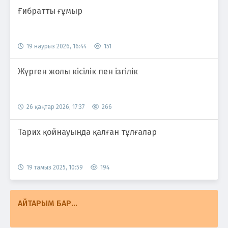
Ғибратты ғұмыр
19 наурыз 2026, 16:44
151
Жүрген жолы кісілік пен ізгілік
26 қаңтар 2026, 17:37
266
Тарих қойнауында қалған тұлғалар
19 тамыз 2025, 10:59
194
АЙТАРЫМ БАР...