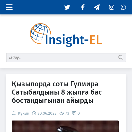
Twitter
Facebook
Telegram
Instagram
Whats
табу
Қызылорда соты Гүлмира
Сатыбалдыны 8 жылға бас
бостандығынан айырды
Құқық
30.06.2023
73
0