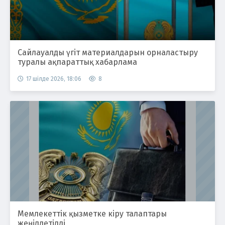
Сайлауалды үгіт материалдарын орналастыру
туралы ақпараттық хабарлама
17 шілде 2026, 18:06
8
Мемлекеттік қызметке кіру талаптары
жеңілдетілді