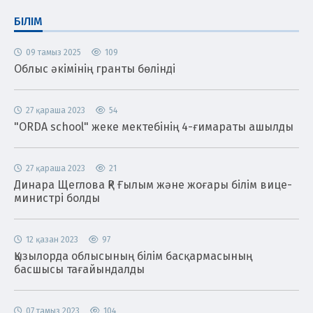
БІЛІМ
09 тамыз 2025
109
Облыс әкімінің гранты бөлінді
27 қараша 2023
54
"ORDA school" жеке мектебінің 4-ғимараты ашылды
27 қараша 2023
21
Динара Щеглова ҚР Ғылым және жоғары білім вице-
министрі болды
12 қазан 2023
97
Қызылорда облысының білім басқармасының
басшысы тағайындалды
07 тамыз 2023
104