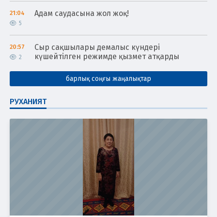
Адам саудасына жол жоқ!
21:04
5
Сыр сақшылары демалыс күндері
20:57
күшейтілген режимде қызмет атқарды
2
барлық соңғы жаңалықтар
РУХАНИЯТ