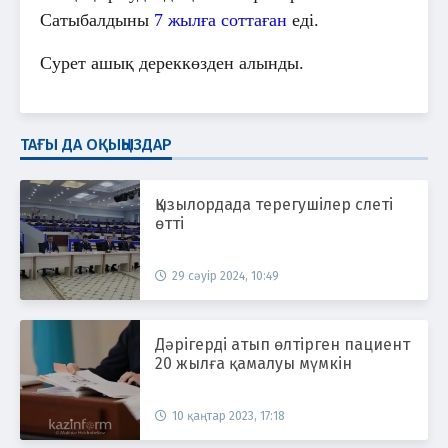
Сатыбалдыны
7 жылға соттаған
еді.
Сурет ашық дереккөзден алынды.
ТАҒЫ ДА ОҚЫҢЫЗДАР
Қызылордада терегушілер слеті
өтті
29 сәуір 2024, 10:49
Дәрігерді атып өлтірген пациент
20 жылға қамалуы мүмкін
10 қаңтар 2023, 17:18