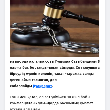
Қызылорда қалалық соты Гүлмира Сатыбалдыны 8
жылға бас бостандығынан айырды. Сотталушыға
біреудің мүлкін иеленіп, талан-таражға салды
деген айып тағылған, деп
хабарлайды
ҚазАқпарат
.
Сонымен қатар, ол сот үкімімен 10 жыл бойы
коммерциялық ұйымдарда басшылық қызмет
атқара алмайды.