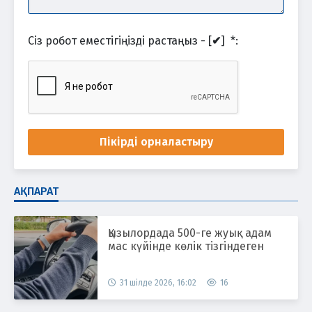
Сіз робот еместігіңізді растаңыз - [
✔
]
*
:
Пікірді орналастыру
АҚПАРАТ
Қызылордада 500-ге жуық адам
мас күйінде көлік тізгіндеген
31 шілде 2026, 16:02
16