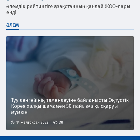
Әлемдік рейтингіге Қазақстанның қандай ЖОО-лары
енді
ӘЛЕМ
Туу деңгейінің төмендеуіне байланысты Оңтүстік
Корея халқы шамамен 50 пайызға қысқаруы
мүмкін
14 желтоқсан 2023
30