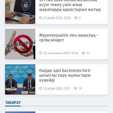
өсуін тежеу үшін жаңа
шараларды қарастырып жатыр
31 шілде 2026, 15:52
2
Жауапкершілік пен ашықтық –
ортақ міндет
25 желтоқсан 2025, 16:45
15
Өңірде әділ бәсекелестікті
қалыптастыру жұмыстары
күшейді
22 шілде 2025, 13:51
10
ТАБИҒАТ