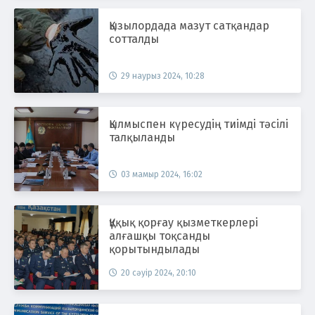
Қызылордада мазут сатқандар
сотталды
29 наурыз 2024, 10:28
Қылмыспен күресудің тиімді тәсілі
талқыланды
03 мамыр 2024, 16:02
Құқық қорғау қызметкерлері
алғашқы тоқсанды
қорытындылады
20 сәуір 2024, 20:10