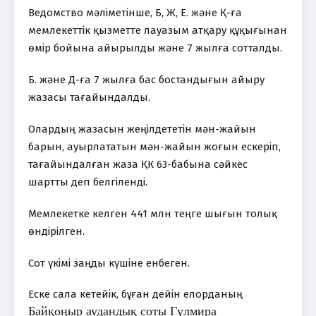
Ведомство мәліметінше, Б, Ж, Е. және Қ-ға
мемлекеттік қызметте лауазым атқару құқығынан
өмір бойына айырылды және 7 жылға сотталды.
Б. және Д-ға 7 жылға бас бостандығын айыру
жазасы тағайындалды.
Олардың жазасын жеңілдететін мән-жайын
барын, ауырлататын мән-жайын жоғын ескеріп,
тағайындалған жаза ҚК 63-бабына сәйкес
шартты деп белгіленді.
Мемлекетке келген 441 млн теңге шығын толық
өндірілген.
Сот үкімі заңды күшіне енбеген.
Еске сала кетейік, бұған дейін елорданың
Байқоңыр аудандық соты Гүлмира