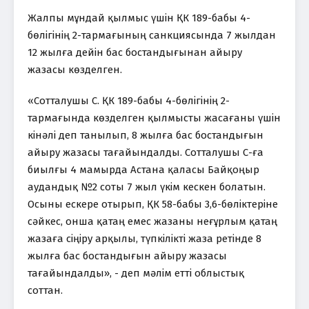
Жалпы мұндай қылмыс үшін ҚК 189-бабы 4-
бөлігінің 2-тармағының санкциясында 7 жылдан
12 жылға дейін бас бостандығынан айыру
жазасы көзделген.
«Сотталушы С. ҚК 189-бабы 4-бөлігінің 2-
тармағында көзделген қылмысты жасағаны үшін
кінәлі деп танылып, 8 жылға бас бостандығын
айыру жазасы тағайындалды. Сотталушы С-ға
биылғы 4 мамырда Астана қаласы Байқоңыр
аудандық №2 соты 7 жыл үкім кескен болатын.
Осыны ескере отырып, ҚК 58-бабы 3,6-бөліктеріне
сәйкес, онша қатаң емес жазаны неғұрлым қатаң
жазаға сіңіру арқылы, түпкілікті жаза ретінде 8
жылға бас бостандығын айыру жазасы
тағайындалды», - деп мәлім етті облыстық
соттан.