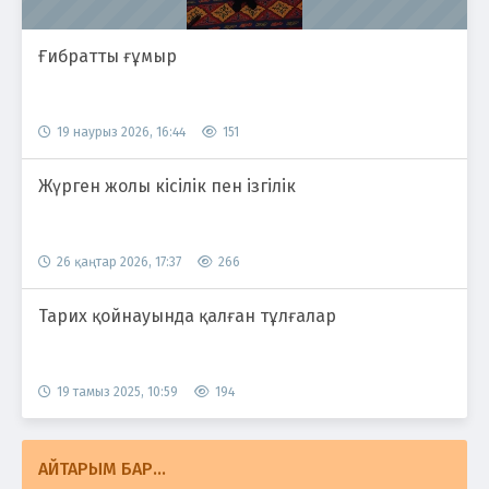
Ғибратты ғұмыр
19 наурыз 2026, 16:44
151
Жүрген жолы кісілік пен ізгілік
26 қаңтар 2026, 17:37
266
Тарих қойнауында қалған тұлғалар
19 тамыз 2025, 10:59
194
АЙТАРЫМ БАР...