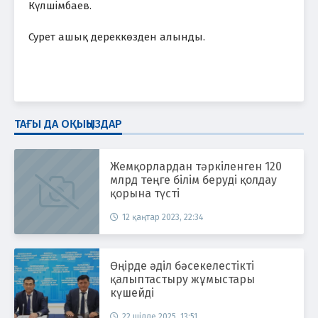
Күлшімбаев.
Сурет ашық дереккөзден алынды.
ТАҒЫ ДА ОҚЫҢЫЗДАР
Жемқорлардан тәркіленген 120
млрд теңге білім беруді қолдау
қорына түсті
12 қаңтар 2023, 22:34
Өңірде әділ бәсекелестікті
қалыптастыру жұмыстары
күшейді
22 шілде 2025, 13:51