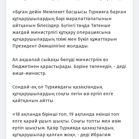
«Бұған дейін Мемлекет басшысы Түркияға барған
құтқарушылардың бәрі марапатталатынын
айтқанын білесіздер. Бүгінгі таңда Төтенше
жағдай министрлігі құтқару операциясына
құтқарушылардың тізімі мен бүкіл құжаттарын
Президент Әкімшілігіне жолдады.
Ал ақшалай сыйақы бөлуді министрлік өз
бюджетінен қарастырады. Бәріне төленеді», - деді
вице-министр.
Сондай-ақ ол Түркиядағы қазақтандық
құтқарушылардың соңғы легін өзі ертіп елге
қайтқанын айтты.
«18 ақпанда бірінші топ, 19 ақпанда екінші топ
елге қарай ұшып шықты. Соңғы топты мен өзім
ертіп шықтым. Қазір Түркияда қазақстандық
құтқарушылар қалған жоқ», - деді Ибрагим