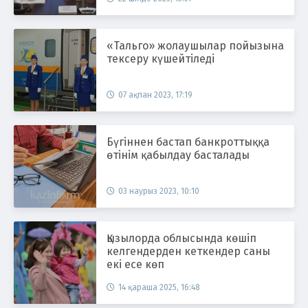
«Тальго» жолаушылар пойызына
тексеру күшейтіледі
07 ақпан 2023, 17:19
Бүгіннен бастап банкроттыққа
өтінім қабылдау басталады
03 наурыз 2023, 10:10
Қызылорда облысында көшіп
келгендерден кеткендер саны
екі есе көп
14 қараша 2025, 16:48