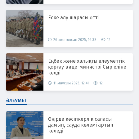
Еске алу шарасы өтті
26 желтоқсан 2025, 16:38
12
Еңбек және халықты әлеуметтік
қорғау вице-министрі Сыр еліне
келді
11 маусым 2025, 12:41
12
ӘЛЕУМЕТ
Өңірде кәсіпкерлік саласы
дамып, сауда көлемі артып
келеді