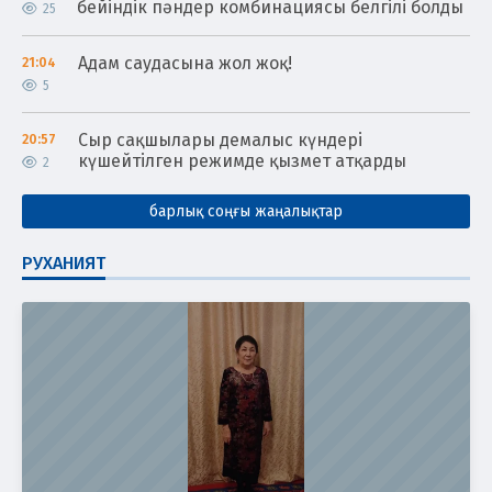
бейіндік пәндер комбинациясы белгілі болды
25
Адам саудасына жол жоқ!
21:04
5
Сыр сақшылары демалыс күндері
20:57
күшейтілген режимде қызмет атқарды
2
барлық соңғы жаңалықтар
РУХАНИЯТ