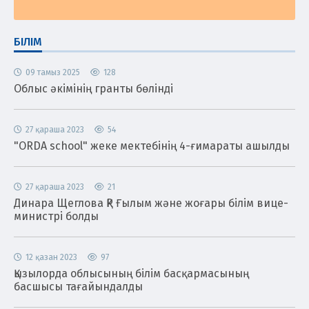
БІЛІМ
09 тамыз 2025
128
Облыс әкімінің гранты бөлінді
27 қараша 2023
54
"ORDA school" жеке мектебінің 4-ғимараты ашылды
27 қараша 2023
21
Динара Щеглова ҚР Ғылым және жоғары білім вице-
министрі болды
12 қазан 2023
97
Қызылорда облысының білім басқармасының
басшысы тағайындалды