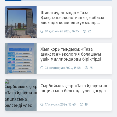
Шиелі ауданында «Таза
Қазақстан» экологиялық жобасы
аясында кешенді жұмыстар
жүргізілуде
04 қыркүйек 2025, 16:45
22
Жыл қорытындысы: «Таза
Қазақстан» экология болашағы
үшін миллиондарды біріктірді
23 желтоқсан 2024, 15:58
25
Сырбойылықтар «Таза Қазақстан»
акциясына белсенді үлес қосуда
17 маусым 2024, 16:40
19