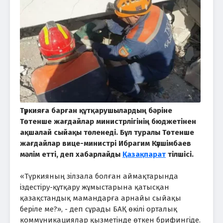
Түркияға барған құтқарушылардың бәріне
Төтенше жағдайлар министрлігінің бюджетінен
ақшалай сыйақы төленеді. Бұл туралы Төтенше
жағдайлар вице-министрі Ибрагим Күлшімбаев
мәлім етті, деп хабарлайды
Қазақпарат
тілшісі.
«Түркияның зілзала болған аймақтарында
іздестіру-құтқару жұмыстарына қатысқан
қазақстандық мамандарға арнайы сыйақы
беріле ме?», - деп сұрады БАҚ өкілі орталық
коммуникациялар қызметінде өткен брифингіде.