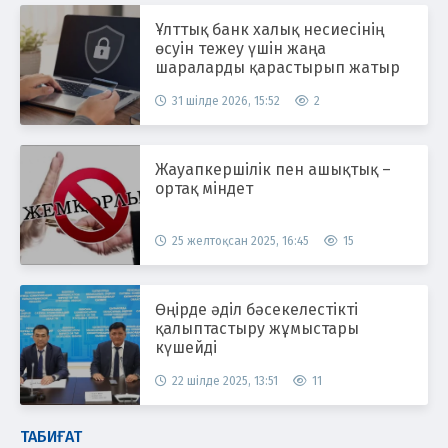
Ұлттық банк халық несиесінің
өсуін тежеу үшін жаңа
шараларды қарастырып жатыр
31 шілде 2026, 15:52
2
Жауапкершілік пен ашықтық –
ортақ міндет
25 желтоқсан 2025, 16:45
15
Өңірде әділ бәсекелестікті
қалыптастыру жұмыстары
күшейді
22 шілде 2025, 13:51
11
ТАБИҒАТ