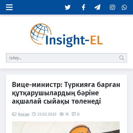
Twitter
Facebook
Telegram
Instagram
Whats
табу
Вице-министр: Түркияға барған
құтқарушылардың бәріне
ақшалай сыйақы төленеді
Қоғам
23.02.2023
16
0