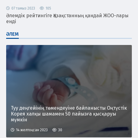
07 тамыз 2023
105
Әлемдік рейтингіге Қазақстанның қандай ЖОО-лары
енді
ӘЛЕМ
Туу деңгейінің төмендеуіне байланысты Оңтүстік
Корея халқы шамамен 50 пайызға қысқаруы
мүмкін
14 желтоқсан 2023
30