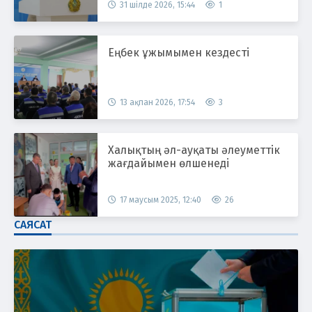
31 шілде 2026, 15:44
1
Еңбек ұжымымен кездесті
13 ақпан 2026, 17:54
3
Халықтың әл-ауқаты әлеуметтік
жағдайымен өлшенеді
17 маусым 2025, 12:40
26
САЯСАТ