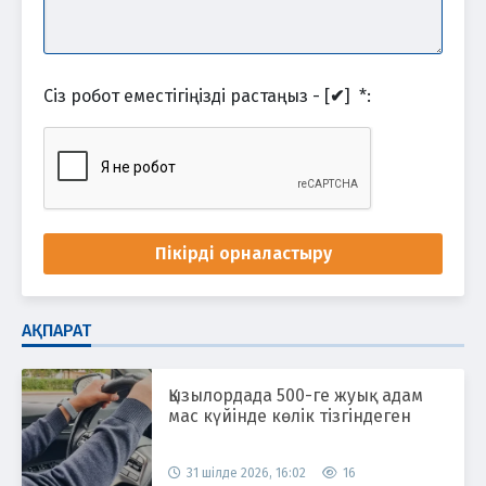
Сіз робот еместігіңізді растаңыз - [
✔
]
*
:
Пікірді орналастыру
АҚПАРАТ
Қызылордада 500-ге жуық адам
мас күйінде көлік тізгіндеген
31 шілде 2026, 16:02
16