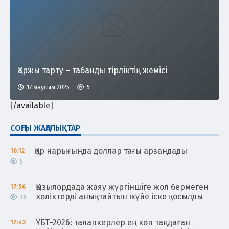
Қаржы тарту – табанды тірліктің жемісі
17 маусым 2025
5
[/available]
СОҢҒЫ ЖАҢАЛЫҚТАР
Қор нарығында доллар тағы арзандады
16:12
5
Қызылордада жаяу жүргіншіге жол бермеген
17:56
көліктерді анықтайтын жүйе іске қосылды
36
ҰБТ-2026: талапкерлер ең көп таңдаған
17:42