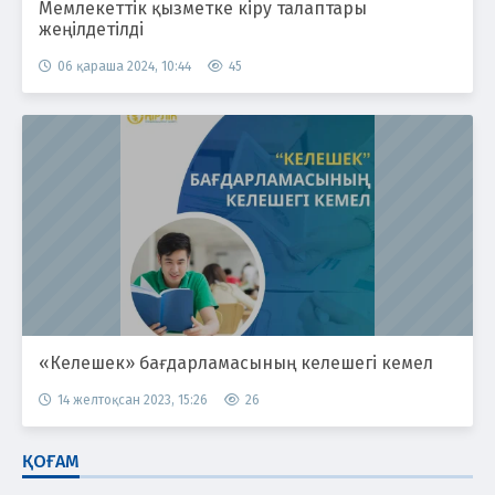
Мемлекеттік қызметке кіру талаптары
жеңілдетілді
06 қараша 2024, 10:44
45
«Келешек» бағдарламасының келешегі кемел
14 желтоқсан 2023, 15:26
26
ҚОҒАМ