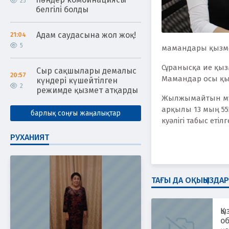
25
белгілі болды
Адам саудасына жол жоқ!
21:04
5
мамандары қызмет
Сұранысқа ие қыз
Сыр сақшылары демалыс
20:57
Мамандар осы қыз
күндері күшейтілген
2
режимде қызмет атқарды
Жылжымайтын мүлі
арқылы 13 мың 55
барлық соңғы жаңалықтар
куәлігі табыс етіл
РУХАНИЯТ
ТАҒЫ ДА ОҚЫҢЫЗДАР
Қы
о