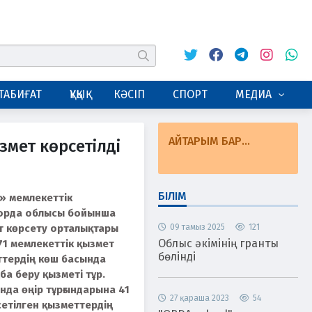
Twitter
Facebook
Telegram
Instagram
Whats
табу
ТАБИҒАТ
ҚҰҚЫҚ
КӘСІП
СПОРТ
МЕДИА
АЙТАРЫМ БАР...
змет көрсетілді
БІЛІМ
т» мемлекеттік
орда облысы бойынша
 көрсету орталықтары
09 тамыз 2025
121
Облыс әкімінің гранты
71 мемлекеттік қызмет
бөлінді
еттердің көш басында
а беру қызметі тұр.
да өңір тұрғындарына 41
27 қараша 2023
54
сетілген қызметтердің