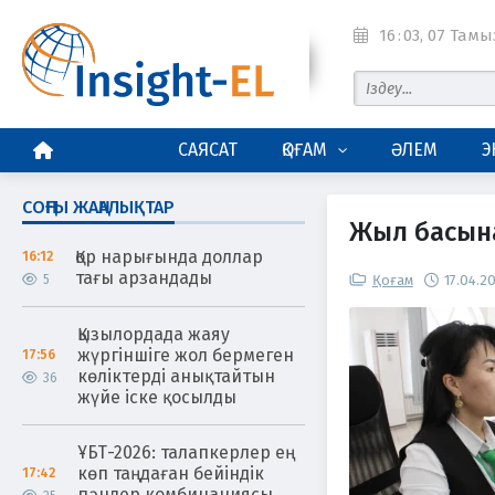
16
:
03
, 07 Тамы
БАСТЫ БЕТ
САЯСАТ
ҚОҒАМ
ӘЛЕМ
Э
СОҢҒЫ ЖАҢАЛЫҚТАР
Жыл басына
Қор нарығында доллар
16:12
тағы арзандады
5
Қоғам
17.04.2
Қызылордада жаяу
жүргіншіге жол бермеген
17:56
көліктерді анықтайтын
36
жүйе іске қосылды
ҰБТ-2026: талапкерлер ең
көп таңдаған бейіндік
17:42
пәндер комбинациясы