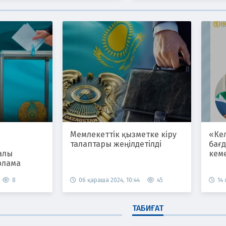
Мемлекеттік қызметке кіру
«Ке
талаптары жеңілдетілді
бағ
алы
кем
рлама
8
06 қараша 2024, 10:44
45
14
ТАБИҒАТ