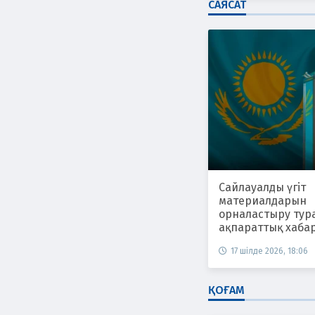
САЯСАТ
Сайлауалды үгіт
материалдарын
орналастыру тур
ақпараттық хаба
17 шілде 2026, 18:06
ҚОҒАМ