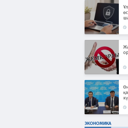
Ұл
өс
ш
ж
Ж
ор
Өң
қ
к
ЭКОНОМИКА