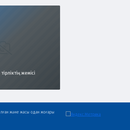
тірліктің жемісі
олған және жасы одан жоғары