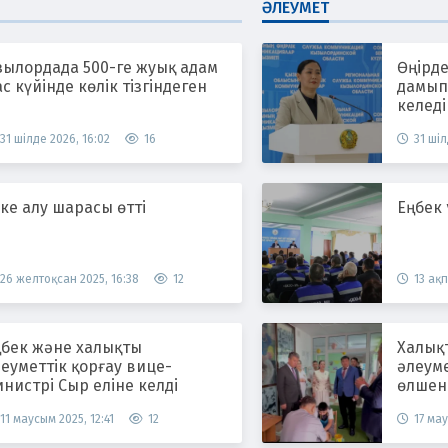
ӘЛЕУМЕТ
зылордада 500-ге жуық адам
Өңірде
с күйінде көлік тізгіндеген
дамып,
келеді
31 шілде 2026, 16:02
16
31 шіл
ке алу шарасы өтті
Еңбек
26 желтоқсан 2025, 16:38
12
13 ақп
ңбек және халықты
Халық
еуметтік қорғау вице-
әлеум
нистрі Сыр еліне келді
өлшен
11 маусым 2025, 12:41
12
17 мау