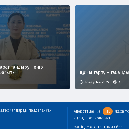
араптандыру - өңір
бағыты
Қаржы тарту – табанды 
17 маусым 2025
5
гі материалдарды пайдаланған
Ақпараттық өнім
+18
жасқа т
адамдарға арналған.
Мәтінде қате таптыңыз ба?