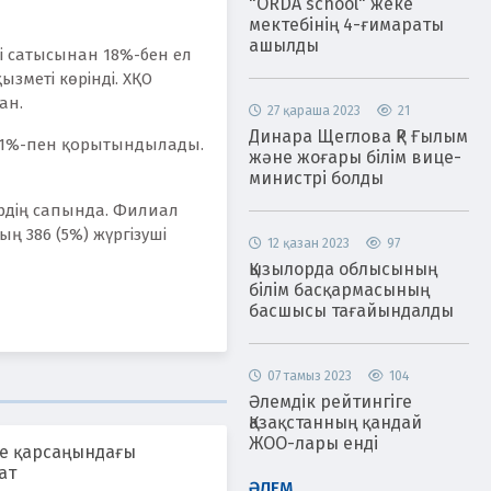
"ORDA school" жеке
мектебінің 4-ғимараты
ашылды
і сатысынан 18%-бен ел
зметі көрінді. ХҚО
ған.
27 қараша 2023
21
Динара Щеглова ҚР Ғылым
і 11%-пен қорытындылады.
және жоғары білім вице-
министрі болды
ердің сапында. Филиал
ң 386 (5%) жүргізуші
12 қазан 2023
97
Қызылорда облысының
білім басқармасының
басшысы тағайындалды
07 тамыз 2023
104
Әлемдік рейтингіге
Қазақстанның қандай
ЖОО-лары енді
е қарсаңындағы
ат
ӘЛЕМ