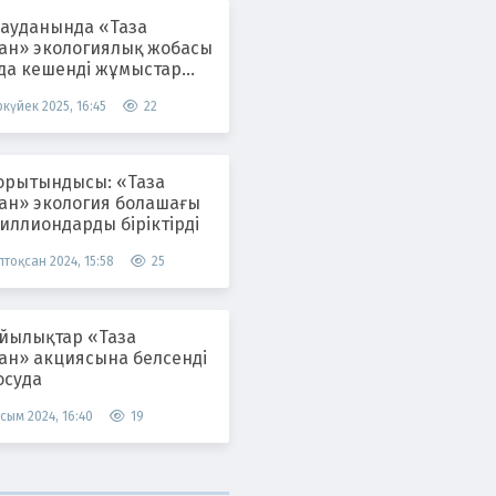
 ауданында «Таза
тан» экологиялық жобасы
да кешенді жұмыстар
ілуде
күйек 2025, 16:45
22
орытындысы: «Таза
тан» экология болашағы
иллиондарды біріктірді
тоқсан 2024, 15:58
25
лықтар «Таза
тан» акциясына белсенді
осуда
сым 2024, 16:40
19