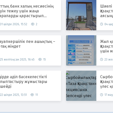
ттық банк халық несиесінің
Шиелі
уін тежеу үшін жаңа
Қазақс
араларды қарастырып
аясын
атыр
жүргіз
31 шілде 2026, 15:52
2
04 қыр
ауапкершілік пен ашықтық –
Жыл қ
тақ міндет
Қазақс
үшін м
25 желтоқсан 2025, 16:45
15
23 жел
ірде әділ бәсекелестікті
Сырбойы
алыптастыру жұмыстары
Қазақс
үшейді
үлес қ
22 шілде 2025, 13:51
11
17 мау