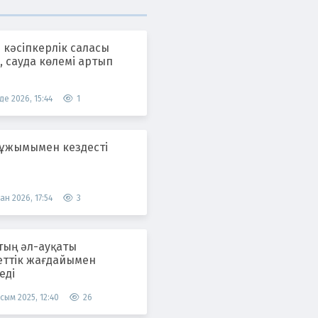
 кәсіпкерлік саласы
 сауда көлемі артып
де 2026, 15:44
1
 ұжымымен кездесті
ан 2026, 17:54
3
тың әл-ауқаты
еттік жағдайымен
еді
сым 2025, 12:40
26