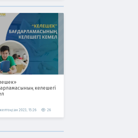
лешек»
дарламасының келешегі
ел
 желтоқсан 2023, 15:26
26