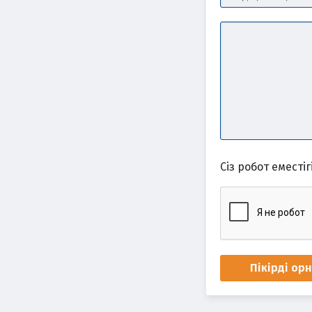
Сіз робот еместігі
Пікірді ор