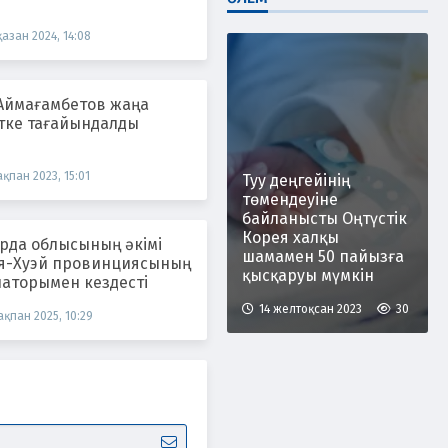
қазан 2024, 14:08
 Аймағамбетов жаңа
тке тағайындалды
ақпан 2023, 15:01
Туу деңгейінің
төмендеуіне
байланысты Оңтүстік
Корея халқы
рда облысының әкімі
шамамен 50 пайызға
я-Хуэй провинциясының
қысқаруы мүмкін
наторымен кездесті
14 желтоқсан 2023
30
ақпан 2025, 10:29