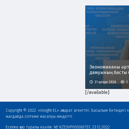
Экономиканы әрт
дамуының басты 
31 шілде 2026
1
[/available]
Copyright © 2022. «Insight-EL» ақпарат агенттігі. Басылым бетінде
жағдайда сілтеме жасалуы міндетті.
Есепке қою туралы куәлік: № KZ53VPY00061737, 23.12.2022