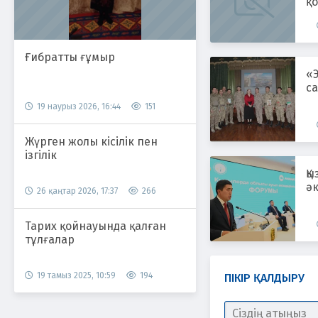
қ
қ
Ғибратты ғұмыр
«
са
19 наурыз 2026, 16:44
151
Жүрген жолы кісілік пен
ізгілік
Қ
әк
26 қаңтар 2026, 17:37
266
Тарих қойнауында қалған
тұлғалар
19 тамыз 2025, 10:59
194
ПІКІР ҚАЛДЫРУ