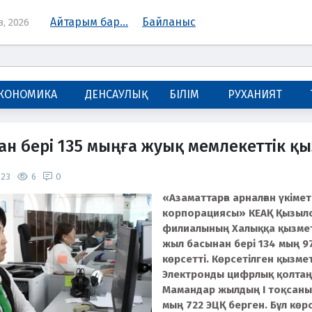
Айтарым бар...
Байланыс
з, 2026
КОНОМИКА
ДЕНСАУЛЫҚ
БІЛІМ
РУХАНИЯТ
н бері 135 мыңға жуық мемлекеттік қы
023
6
0
«Азаматтарға арналған үкіме
корпорациясы» КЕАҚ Қызыл
филиалының Халыққа қызмет
жыл басынан бері 134 мың 9
көрсетті. Көрсетілген қызм
Электронды цифрлық қолтаңб
Мамандар жылдың І тоқсанын
мың 722 ЭЦҚ берген. Бұл көр