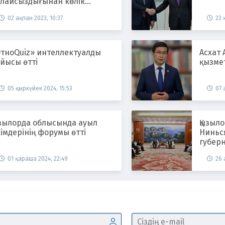
олайсыздығынан көлік
озғалысы шектелді
02 ақпан 2023, 10:37
23 
ЭтноQuiz» интеллектуалды
Асхат
йысы өтті
қызме
05 қыркүйек 2024, 15:53
07 
ызылорда облысында ауыл
Қызыло
імдерінің форумы өтті
Ниньс
губер
01 қараша 2024, 22:49
26 