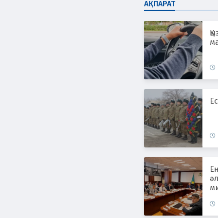
АҚПАРАТ
Қы
ма
Ес
Е
әл
ми