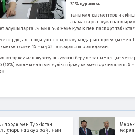
31% құрайды.
Танымал қызметтердің екінш
азаматтарын құжаттандыру қы
 алушыларға 24 мың 468 жеке куәлік пен паспорт табыста
меттердің алғашқы үштігін көлік құралдарын тіркеу қызмет
метке түскен 15 мың 58 тапсырысты орындаған.
кті тіркеу мен жүргізуші куәлігін беру де танымал қызметт
5 (10%) жылжымайтын мүлікті тіркеу қызметі орындалып, 6 мы
ген.
зылорда мен Түркістан
Мерек
блыстарында ауа райының
марап