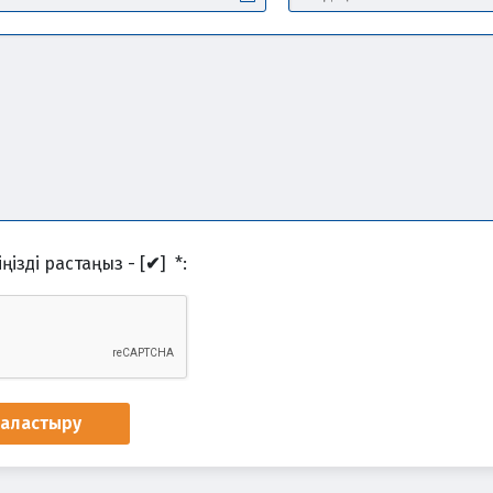
ңізді растаңыз - [
✔
]
*
:
наластыру