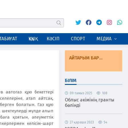
Twitter
Facebook
Telegram
Instagram
Whats
табу
ТАБИҒАТ
ҚҰҚЫҚ
КӘСІП
СПОРТ
МЕДИА
АЙТАРЫМ БАР...
БІЛІМ
в автогаз құю бекеттері
09 тамыз 2025
108
лелеріне, атап айтсақ,
Облыс әкімінің гранты
берген болатын. Газ құю
бөлінді
да шектеулерді мүлде алып
баға қоятын, әлеуметтік
27 қараша 2023
54
керлермен келісім-шарт