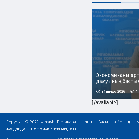
Экономиканы әрт
дамуының басты 
31 шілде 2026
1
[/available]
Copyright © 2022. «Insight-EL» ақпарат агенттігі. Басылым бетінде
жағдайда сілтеме жасалуы міндетті.