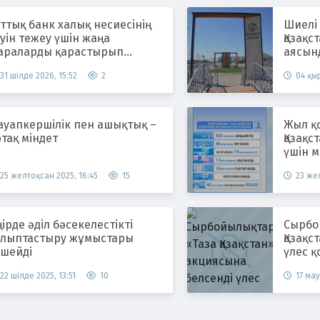
ттық банк халық несиесінің
Шиелі
уін тежеу үшін жаңа
Қазақс
араларды қарастырып
аясын
атыр
жүргіз
31 шілде 2026, 15:52
2
04 қыр
ауапкершілік пен ашықтық –
Жыл қ
тақ міндет
Қазақс
үшін м
25 желтоқсан 2025, 16:45
15
23 жел
ірде әділ бәсекелестікті
Сырбойы
алыптастыру жұмыстары
Қазақс
үшейді
үлес қ
22 шілде 2025, 13:51
10
17 мау