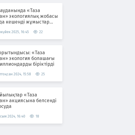
 ауданында «Таза
тан» экологиялық жобасы
да кешенді жұмыстар
ілуде
күйек 2025, 16:45
22
орытындысы: «Таза
тан» экология болашағы
иллиондарды біріктірді
тоқсан 2024, 15:58
25
лықтар «Таза
тан» акциясына белсенді
осуда
сым 2024, 16:40
18