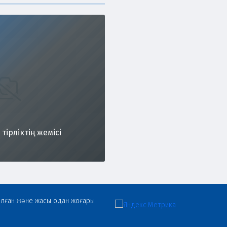
тірліктің жемісі
олған және жасы одан жоғары