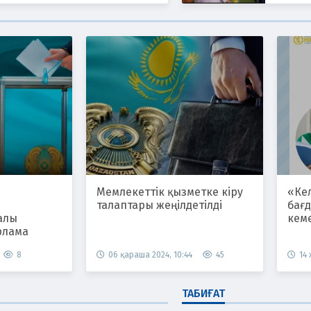
Мемлекеттік қызметке кіру
«Ке
талаптары жеңілдетілді
бағ
алы
кем
рлама
8
06 қараша 2024, 10:44
45
14
ТАБИҒАТ