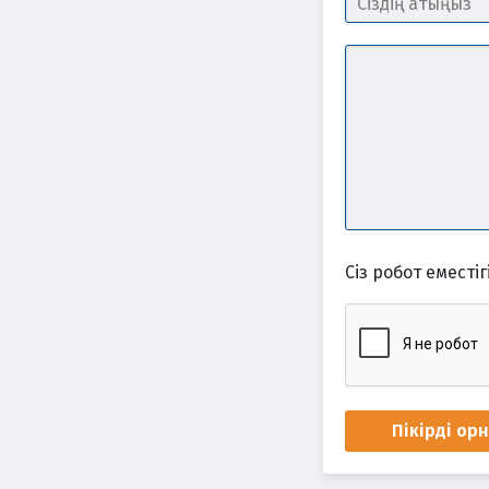
Сіз робот еместігі
Пікірді ор