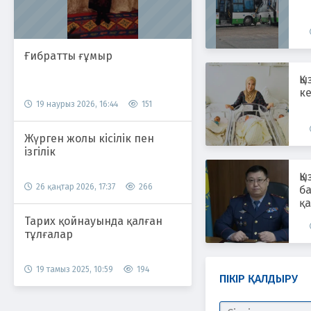
Ғибратты ғұмыр
Қ
ке
19 наурыз 2026, 16:44
151
Жүрген жолы кісілік пен
ізгілік
Қы
26 қаңтар 2026, 17:37
266
б
қ
Тарих қойнауында қалған
тұлғалар
19 тамыз 2025, 10:59
194
ПІКІР ҚАЛДЫРУ