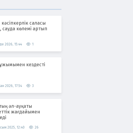
 кәсіпкерлік саласы
 сауда көлемі артып
де 2026, 15:44
1
 ұжымымен кездесті
ан 2026, 17:54
3
тың әл-ауқаты
еттік жағдайымен
еді
сым 2025, 12:40
26