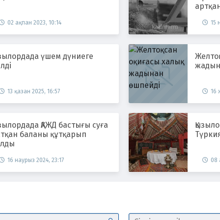
артқа
02 ақпан 2023, 10:14
15 
ызылордада үшем дүниеге
Желто
лді
жадын
13 қазан 2025, 16:57
16 
зылордада ҚАЖД бастығы суға
Қызыло
атқан баланы құтқарып
Түркия
алды
16 наурыз 2024, 23:17
08 