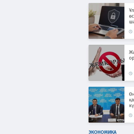
Ұл
өс
ш
ж
Ж
ор
Өң
қ
к
ЭКОНОМИКА