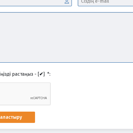
ңізді растаңыз - [
✔
]
*
:
наластыру