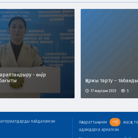
араптандыру - өңір
бағыты
Қаржы тарту – табанды 
17 маусым 2025
5
гі материалдарды пайдаланған
Ақпараттық өнім
+18
жасқа т
адамдарға арналған.