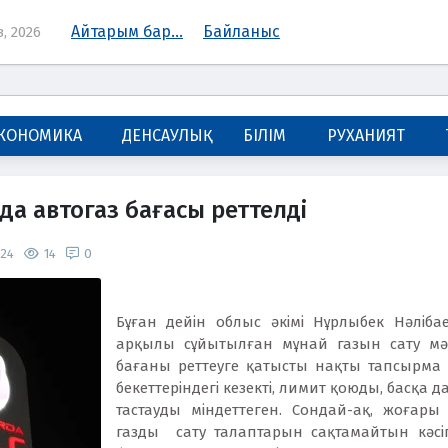
Айтарым бар...
Байланыс
, 2026
КОНОМИКА
ДЕНСАУЛЫҚ
БІЛІМ
РУХАНИЯТ
а автогаз бағасы реттелді
024
14
0
Бұған дейін облыс әкімі Нұрлыбек Нәлібае
арқылы сұйытылған мұнай газын сату мәсе
бағаны реттеуге қатысты нақты тапсырма 
бекеттеріндегі кезекті, лимит қоюды, басқа 
тастауды міндеттеген. Сондай-ақ, жоғары 
газды сату талаптарын сақтамайтын кәсіп