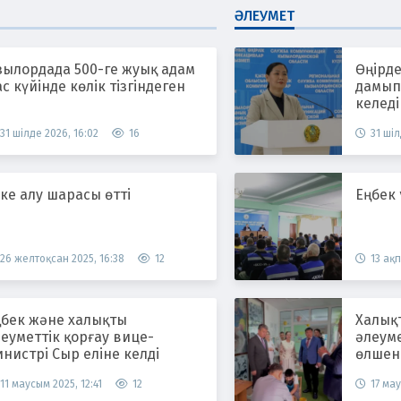
ӘЛЕУМЕТ
зылордада 500-ге жуық адам
Өңірде
с күйінде көлік тізгіндеген
дамып,
келеді
31 шілде 2026, 16:02
16
31 шіл
ке алу шарасы өтті
Еңбек
26 желтоқсан 2025, 16:38
12
13 ақп
ңбек және халықты
Халық
еуметтік қорғау вице-
әлеум
нистрі Сыр еліне келді
өлшен
11 маусым 2025, 12:41
12
17 мау