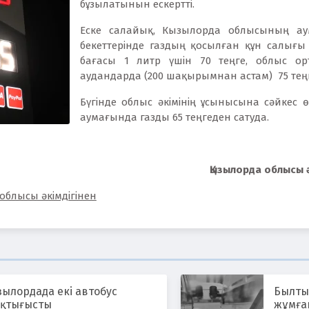
бұзылатынын ескертті.
Еске салайық, Кызылорда облысының ау
бекеттерінде газдың қосылған құн салығы
бағасы 1 литр үшін 70 теңге, облыс о
аудандарда (200 шақырымнан астам) 75 теңг
Бүгінде облыс әкімінің ұсынысына сәйкес 
аумағында газды 65 теңгеден сатуда.
Қызылорда облысы ә
облысы әкімдігінен
зылордада екі автобус
Былты
оқтығысты
жұмға