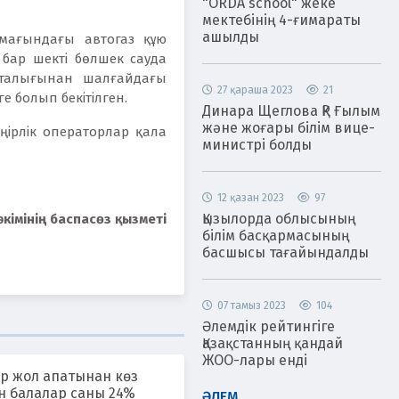
"ORDA school" жеке
мектебінің 4-ғимараты
ашылды
мағындағы автогаз құю
 бар шекті бөлшек сауда
рталығынан шалғайдағы
27 қараша 2023
21
е болып бекітілген.
Динара Щеглова ҚР Ғылым
және жоғары білім вице-
өңірлік операторлар қала
министрі болды
12 қазан 2023
97
Қызылорда облысының
кімінің баспасөз қызметі
білім басқармасының
басшысы тағайындалды
07 тамыз 2023
104
Әлемдік рейтингіге
Қазақстанның қандай
ЖОО-лары енді
р жол апатынан көз
н балалар саны 24%
ӘЛЕМ