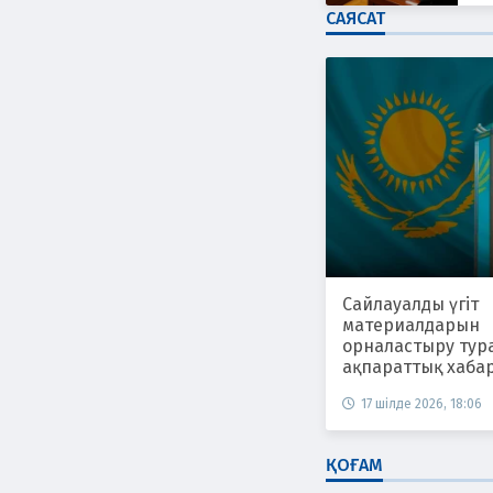
САЯСАТ
Сайлауалды үгіт
материалдарын
орналастыру тур
ақпараттық хаба
17 шілде 2026, 18:06
ҚОҒАМ