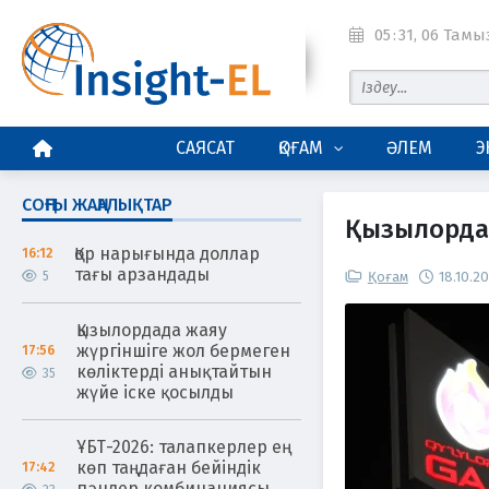
05
:
31
, 06 Тамыз
БАСТЫ БЕТ
САЯСАТ
ҚОҒАМ
ӘЛЕМ
Э
СОҢҒЫ ЖАҢАЛЫҚТАР
Қызылордад
Қор нарығында доллар
16:12
тағы арзандады
5
Қоғам
18.10.2
Қызылордада жаяу
жүргіншіге жол бермеген
17:56
көліктерді анықтайтын
35
жүйе іске қосылды
ҰБТ-2026: талапкерлер ең
көп таңдаған бейіндік
17:42
пәндер комбинациясы