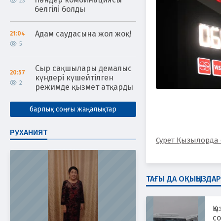
23
белгілі болды
Адам саудасына жол жоқ!
21:04
5
Сыр сақшылары демалыс
20:57
күндері күшейтілген
2
режимде қызмет атқарды
барлық соңғы жаңалықтар
РУХАНИЯТ
Сурет Қызылорда 
ТАҒЫ ДА ОҚЫҢЫЗДАР
Қы
с