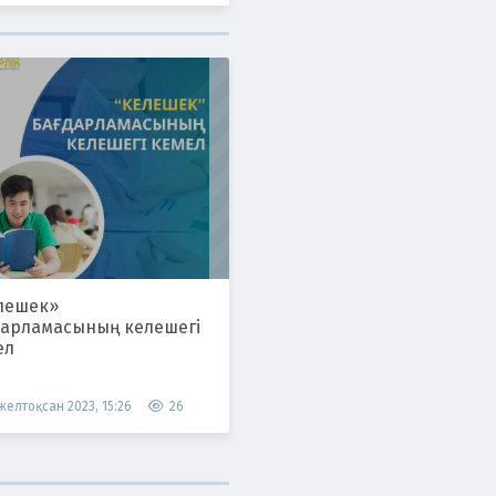
лешек»
дарламасының келешегі
ел
 желтоқсан 2023, 15:26
26