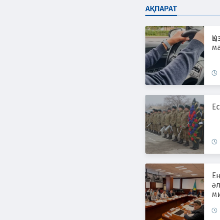
АҚПАРАТ
Қы
ма
Ес
Е
әл
ми