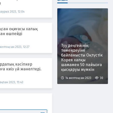
н
наурыз 2023, 12:04
қсан оқиғасы халық
ан өшпейді
Туу деңгейінің
желтоқсан 2023, 12:27
төмендеуіне
байланысты Оңтүстік
Корея халқы
рдалық кәсіпкер
шамамен 50 пайызға
ға киіз үй жөнелтеді.
қысқаруы мүмкін
14 желтоқсан 2023
30
ақпан 2023, 15:43