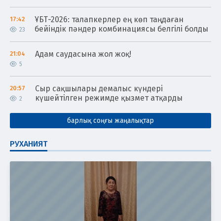
ҰБТ-2026: талапкерлер ең көп таңдаған
17:42
бейіндік пәндер комбинациясы белгілі болды
23
Адам саудасына жол жоқ!
21:04
5
Сыр сақшылары демалыс күндері
20:57
күшейтілген режимде қызмет атқарды
2
барлық соңғы жаңалықтар
РУХАНИЯТ