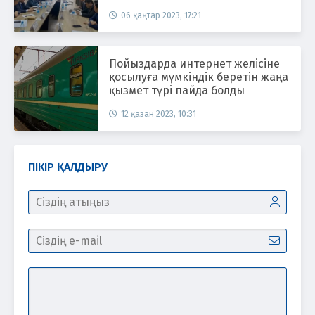
салады
06 қаңтар 2023, 17:21
Пойыздарда интернет желісіне
қосылуға мүмкіндік беретін жаңа
қызмет түрі пайда болды
12 қазан 2023, 10:31
ПІКІР ҚАЛДЫРУ