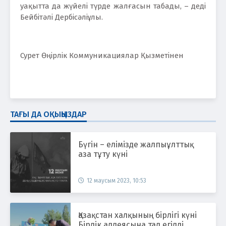
уақытта да жүйелі түрде жалғасын табады, – деді
Бейбітәлі Дербісәліұлы.
Сурет Өңірлік Коммуникациялар Қызметінен
ТАҒЫ ДА ОҚЫҢЫЗДАР
Бүгін – елімізде жалпыұлттық
аза тұту күні
12 маусым 2023, 10:53
Қазақстан халқының бірлігі күні
Бірлік аллеясына тал егілді