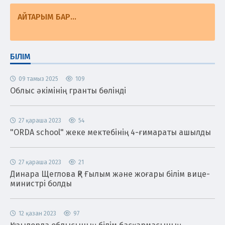
АЙТАРЫМ БАР...
БІЛІМ
09 тамыз 2025
109
Облыс әкімінің гранты бөлінді
27 қараша 2023
54
"ORDA school" жеке мектебінің 4-ғимараты ашылды
27 қараша 2023
21
Динара Щеглова ҚР Ғылым және жоғары білім вице-
министрі болды
12 қазан 2023
97