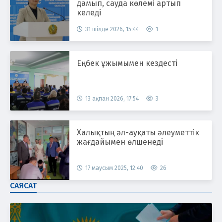
дамып, сауда көлемі артып
келеді
31 шілде 2026, 15:44
1
Еңбек ұжымымен кездесті
13 ақпан 2026, 17:54
3
Халықтың әл-ауқаты әлеуметтік
жағдайымен өлшенеді
17 маусым 2025, 12:40
26
САЯСАТ