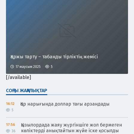
Қаржы тарту – табанды тірліктің жемісі
17 маусым 2025
5
[/available]
СОҢҒЫ ЖАҢАЛЫҚТАР
Қор нарығында доллар тағы арзандады
16:12
5
Қызылордада жаяу жүргіншіге жол бермеген
17:56
көліктерді анықтайтын жүйе іске қосылды
36