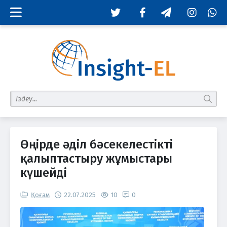
Twitter
Facebook
Telegram
Instagram
Whats
табу
Өңірде әділ бәсекелестікті
қалыптастыру жұмыстары
күшейді
Қоғам
22.07.2025
10
0