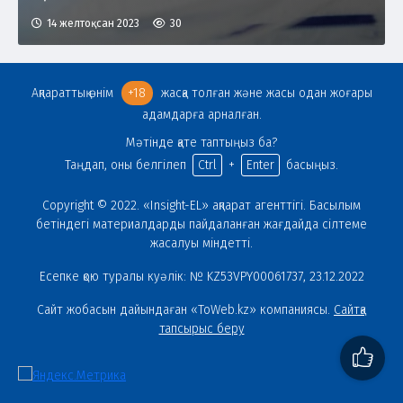
14 желтоқсан 2023
30
Ақпараттық өнім
+18
жасқа толған және жасы одан жоғары
адамдарға арналған.
Мәтінде қате таптыңыз ба?
Таңдап, оны белгілеп
Ctrl
+
Enter
басыңыз.
Copyright © 2022. «Insight-EL» ақпарат агенттігі. Басылым
бетіндегі материалдарды пайдаланған жағдайда сілтеме
жасалуы міндетті.
Есепке қою туралы куәлік: № KZ53VPY00061737, 23.12.2022
Сайт жобасын дайындаған «ToWeb.kz» компаниясы.
Сайтқа
тапсырыс беру