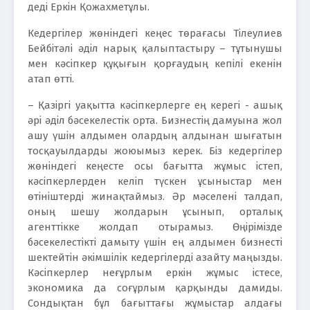
деді Еркін Қожахметұлы.
Кедергілер жөніндегі кеңес төрағасы Тілеулиев
Бейбітәлі әділ нарық қалыптастыру – тұтынушы
мен кәсіпкер құқығын қорғаудың кепілі екенін
атап өтті.
– Қазіргі уақытта кәсіпкерлерге ең керегі - ашық
әрі әділ бәсекелестік орта. Бизнестің дамуына жол
ашу үшін алдымен олардың алдынан шығатын
тосқауылдарды жоюымыз керек. Біз кедергілер
жөніндегі кеңесте осы бағытта жұмыс істеп,
кәсіпкерлерден келіп түскен ұсыныстар мен
өтініштерді жинақтаймыз. Әр мәселені талдап,
оның шешу жолдарын ұсынып, орталық
агенттікке жолдап отырамыз. Өңірімізде
бәсекелестікті дамыту үшін ең алдымен бизнесті
шектейтін әкімшілік кедергілерді азайту маңызды.
Кәсіпкерлер неғұрлым еркін жұмыс істесе,
экономика да соғұрлым қарқынды дамиды.
Сондықтан бұл бағыттағы жұмыстар алдағы