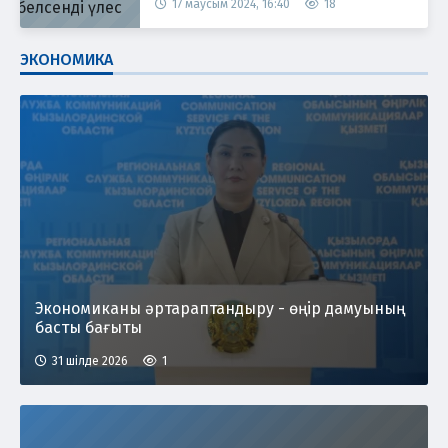
17 маусым 2024, 16:40
18
ЭКОНОМИКА
Экономиканы әртараптандыру - өңір дамуының
басты бағыты
31 шілде 2026
1