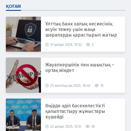
ҚОҒАМ
Ұлттық банк халық несиесінің
өсуін тежеу үшін жаңа
шараларды қарастырып жатыр
31 шілде 2026, 15:52
2
Жауапкершілік пен ашықтық –
ортақ міндет
25 желтоқсан 2025, 16:45
15
Өңірде әділ бәсекелестікті
қалыптастыру жұмыстары
күшейді
22 шілде 2025, 13:51
10