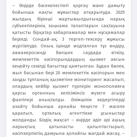
– Өңірде бәсекелестікті қорғау және дамыту
бойынша нақты жұмыстар атқарылуда. 2025
жылдың бірінші жартыжылдығында нарық
субъектілерінің заңнама талаптарын сақтауына
қатысты бірқатар хабарламалар мен нұсқамалар
берілді. Сондай-ақ, 3 тергеп-тексеру жұмысы
жүргізілуде. Оның ішінде иодталған тұз өндіру,
авиакеросинді бөлшек саудада өткізу,
мемлекеттік кәсіпорындардың қызмет аясын
кеңейту секілді бағыттар қамтылған. Бұдан бөлек,
жыл басынан бері 20 мемлекеттік кәсіпорын мен
заңды тұлғаның қызметіне мониторинг жасалып,
олардың кейбір қызмет түрлерін монополияға
қарсы органның келісімінсіз жүзеге асыру
фактілері анықталды. Әкімшілік кедергілерді
азайту бойынша арнайы Кеңесте 7 мәселе
қаралып, орталық агенттікке ұсыныстар
жолданды. Біздің мақсат – өңірде әділ әрі ашық
нарықтық қатынасты қалыптастырып,
кәсіпкерліктің дамуына қолайлы жағдай жасау, –