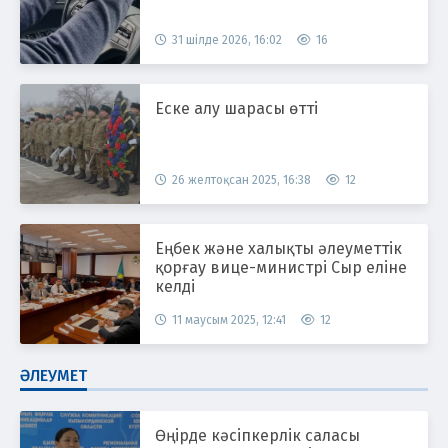
31 шілде 2026, 16:02
16
Еске алу шарасы өтті
26 желтоқсан 2025, 16:38
12
Еңбек және халықты әлеуметтік
қорғау вице-министрі Сыр еліне
келді
11 маусым 2025, 12:41
12
ӘЛЕУМЕТ
Өңірде кәсіпкерлік саласы