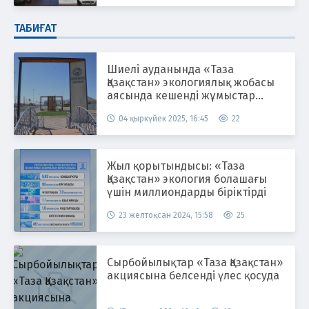
ТАБИҒАТ
Шиелі ауданында «Таза
Қазақстан» экологиялық жобасы
аясында кешенді жұмыстар
жүргізілуде
04 қыркүйек 2025, 16:45
22
Жыл қорытындысы: «Таза
Қазақстан» экология болашағы
үшін миллиондарды біріктірді
23 желтоқсан 2024, 15:58
25
Сырбойылықтар «Таза Қазақстан»
акциясына белсенді үлес қосуда