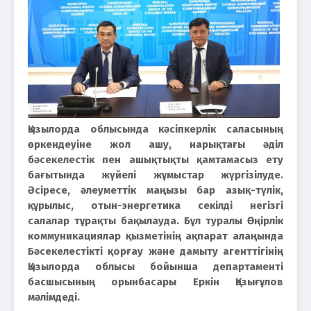
Қызылорда облысында кәсіпкерлік саласының
өркендеуіне жол ашу, нарықтағы әділ
бәсекелестік пен ашықтықты қамтамасыз ету
бағытында жүйелі жұмыстар жүргізілуде.
Әсіресе, әлеуметтік маңызы бар азық-түлік,
құрылыс, отын-энергетика секілді негізгі
салалар тұрақты бақылауда. Бұл туралы Өңірлік
коммуникациялар қызметінің ақпарат алаңында
Бәсекелестікті қорғау және дамыту агенттігінің
Қызылорда облысы бойынша департаменті
басшысының орынбасары Еркін Қазығұлов
мәлімдеді.