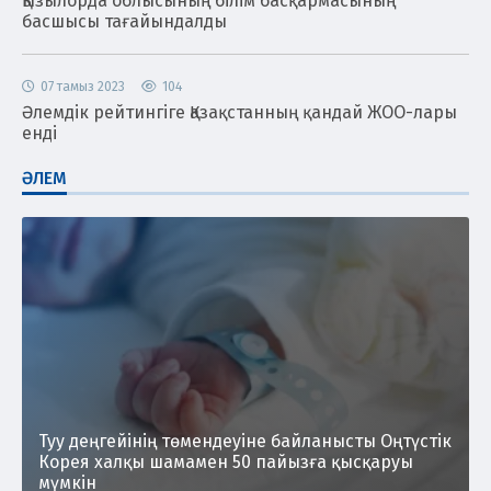
Қызылорда облысының білім басқармасының
басшысы тағайындалды
07 тамыз 2023
104
Әлемдік рейтингіге Қазақстанның қандай ЖОО-лары
енді
ӘЛЕМ
Туу деңгейінің төмендеуіне байланысты Оңтүстік
Корея халқы шамамен 50 пайызға қысқаруы
мүмкін