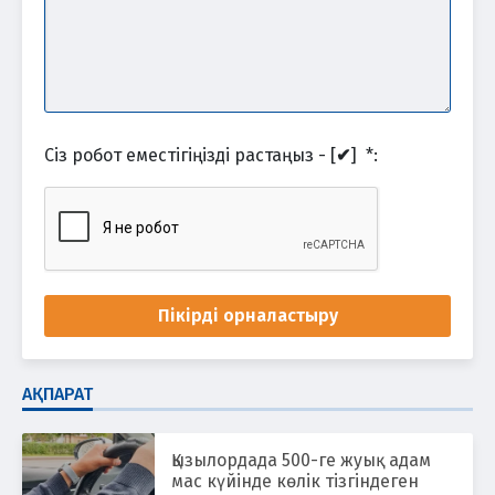
Сіз робот еместігіңізді растаңыз - [
✔
]
*
:
Пікірді орналастыру
АҚПАРАТ
Қызылордада 500-ге жуық адам
мас күйінде көлік тізгіндеген