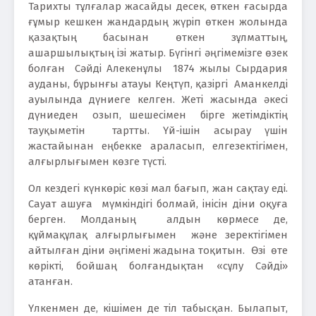
Тарихты тұлғалар жасайды десек, өткен ғасырда
ғұмыр кешкен жандардың жүріп өткен жолында
қазақтың басынан өткен зұлматтың,
ашаршылықтың ізі жатыр. Бүгінгі әңгімемізге өзек
болған Сәйді Алекенұлы 1874 жылы Сырдария
ауданы, бұрынғы атауы Кеңтүп, қазіргі Аманкелді
ауылында дүниеге келген. Жеті жасында әкесі
дүниеден озып, шешесімен бірге жетімдіктің
тауқыметін тартты. Үй-ішін асырау үшін
жастайынан еңбекке араласып, елгезектігімен,
алғырлығымен көзге түсті.
Ол кездегі күнкөріс көзі мал бағып, жан сақтау еді.
Сауат ашуға мүмкіндігі болмай, інісін діни оқуға
берген. Молданың алдын көрмесе де,
құймақұлақ алғырлығымен және зеректігімен
айтылған діни әңгімені жадына тоқитын. Өзі өте
көрікті, бойшаң болғандықтан «сұлу Сәйді»
атанған.
Үлкенмен де, кішімен де тіл табысқан. Былапыт,