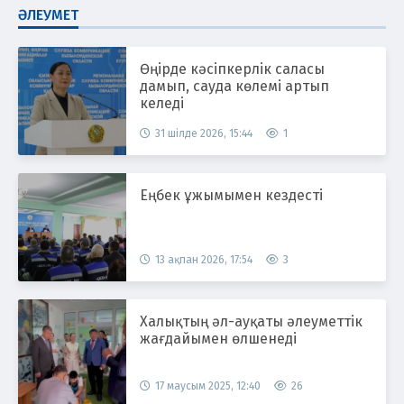
ӘЛЕУМЕТ
Өңірде кәсіпкерлік саласы
дамып, сауда көлемі артып
келеді
31 шілде 2026, 15:44
1
Еңбек ұжымымен кездесті
13 ақпан 2026, 17:54
3
Халықтың әл-ауқаты әлеуметтік
жағдайымен өлшенеді
17 маусым 2025, 12:40
26