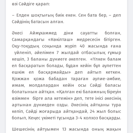
өзі Сәйдіге қарап:
– Елден шоқтығың биік екен. Сен бата бер, – деп
Сәйдінің батасын алған.
Әкесі Аймұхаммед діни сауатты болған,
Самарқандағы «Көкілташ» медресесін бітірген.
Оқу-тоқудың соңында жүріп 40 жасында ғана
үйленіп, әйелімен 7 жылдай отбасылық ғұмыр
кешіп, 3 баланы дүниеге әкелген. «Үлкен балам
ел басқаратын болады, бұдан кейін бұл әулеттен
ешкім ел басқармайды» деп айтып кеткен.
Қожжан қожа бабадан тараған әулие-әмбие,
имам, молдалардан кейін осы Сәйді баласы
болатынын айтқан. «Қалған екі баламның біреуін
өзіммен бірге ала кетемін» деп, тете інісі әкесінің
артынан дүниеден озды. Әкесінің айтқаны тура
келіп, Сәйді жоғарыда айтқандай, 24 жыл болыс
болып, Кеңес үкіметі тұсында 3-4 колхоз басқарды.
Шешесінің айтуымен 13 жасында оның жақын