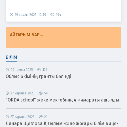
19 тамыз 2025, 10:59
194
АЙТАРЫМ БАР...
БІЛІМ
09 тамыз 2025
126
Облыс әкімінің гранты бөлінді
27 қараша 2023
54
"ORDA school" жеке мектебінің 4-ғимараты ашылды
27 қараша 2023
21
Динара Щеглова ҚР Ғылым және жоғары білім вице-