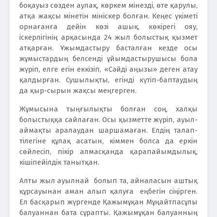
боқауыз сөзден аулақ, көркем мінезді, өте қарулы,
атқа жақсы мінетін мініскер болған. Кеңес үкіметі
орнағанға дейін көзі ашық, көкірегі ояу,
іскерлігінің арқасында 24 жыл болыстық қызмет
атқарған. Ұжымдастыру басталған кезде осы
жұмыстардың белсенді ұйымдастырушысы бола
жүріп, елге егін еккізіп, «Сәйді аңызы» деген атау
қалдырған. Сушылықты, егінді күтіп-баптаудың
да қыр-сырын жақсы меңгерген.
Жұмысына тыңғылықты болған соң, халқы
болыстыққа сайлаған. Осы қызметте жүріп, ауыл-
аймақты аралаудан шаршамаған. Елдің талап-
тілегіне құлақ асатын, кіммен болса да еркін
сөйлесіп, пікір алмасқанда қарапайымдылық,
кішіпейілдік танытқан.
Алты жыл ауылнай болып та, айналасын аштық
құрсауынан аман алып қалуға еңбегін сіңірген.
Ел басқарып жүргенде Қажымұқан Мұңайтпасұлы
балуаннан бата сұрапты. Қажымұқан балуанның