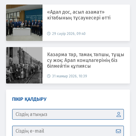
«Адал дос, асыл азамат»
кітабының тұсаукесері өтті
29 сәуір 2026, 09:40
Казарма тар, тамақ тапшы, тұщы
су жоқ: Арал концлагерінің біз
білмейтін құпиясы
31 мамыр 2026, 10:39
ПІКІР ҚАЛДЫРУ