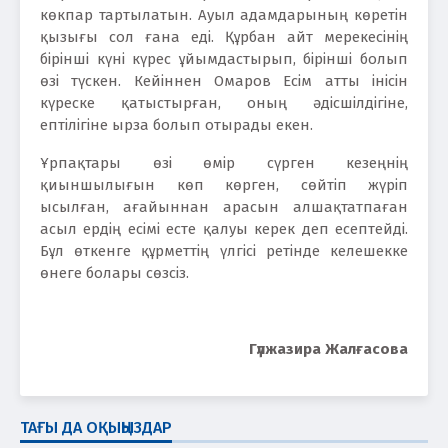
көкпар тартылатын. Ауыл адамдарының көретін
қызығы сол ғана еді. Құрбан айт мерекесінің
бірінші күні күрес ұйымдастырып, бірінші болып
өзі түскен. Кейіннен Омаров Есім атты інісін
күреске қатыстырған, оның әдісшілдігіне,
ептілігіне ырза болып отырады екен.
Ұрпақтары өзі өмір сүрген кезеңнің
қиыншылығын көп көрген, сөйтіп жүріп
ысылған, ағайыннан арасын алшақтатпаған
асыл ердің есімі есте қалуы керек деп есептейді.
Бұл өткенге құрметтің үлгісі ретінде келешекке
өнеге болары сөзсіз.
Гүлжазира Жалғасова
ТАҒЫ ДА ОҚЫҢЫЗДАР