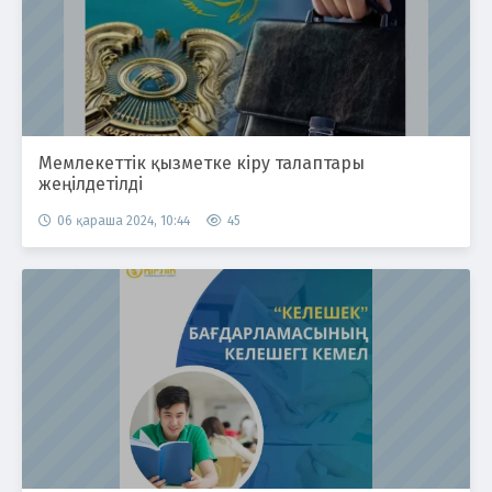
Мемлекеттік қызметке кіру талаптары
жеңілдетілді
06 қараша 2024, 10:44
45