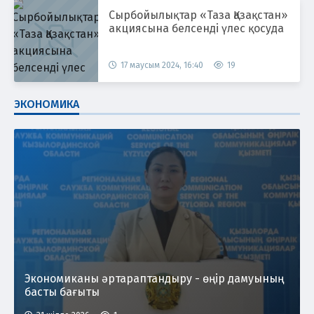
Сырбойылықтар «Таза Қазақстан»
акциясына белсенді үлес қосуда
17 маусым 2024, 16:40
19
ЭКОНОМИКА
Экономиканы әртараптандыру - өңір дамуының
басты бағыты