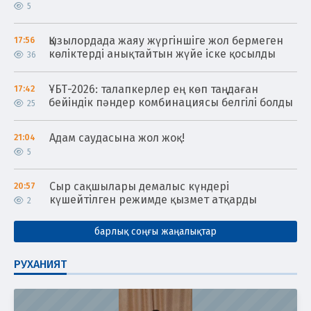
5
Қызылордада жаяу жүргіншіге жол бермеген
17:56
көліктерді анықтайтын жүйе іске қосылды
36
ҰБТ-2026: талапкерлер ең көп таңдаған
17:42
бейіндік пәндер комбинациясы белгілі болды
25
Адам саудасына жол жоқ!
21:04
5
Сыр сақшылары демалыс күндері
20:57
күшейтілген режимде қызмет атқарды
2
барлық соңғы жаңалықтар
РУХАНИЯТ