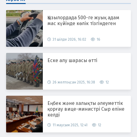
Қызылордада 500-ге жуық адам
мас күйінде көлік тізгіндеген
31 шілде 2026, 16:02
16
Еске алу шарасы өтті
26 желтоқсан 2025, 16:38
12
Еңбек және халықты әлеуметтік
қорғау вице-министрі Сыр еліне
келді
11 маусым 2025, 12:41
12