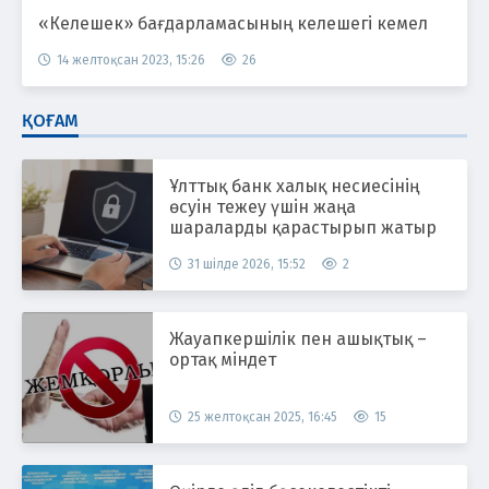
«Келешек» бағдарламасының келешегі кемел
14 желтоқсан 2023, 15:26
26
ҚОҒАМ
Ұлттық банк халық несиесінің
өсуін тежеу үшін жаңа
шараларды қарастырып жатыр
31 шілде 2026, 15:52
2
Жауапкершілік пен ашықтық –
ортақ міндет
25 желтоқсан 2025, 16:45
15