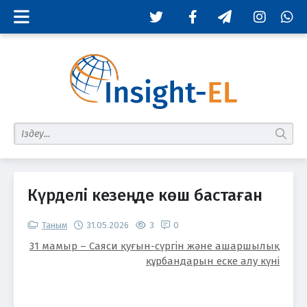
Twitter
Facebook
Telegram
Instagram
Whats
табу
Күрделі кезеңде көш бастаған
Таным
31.05.2026
3
0
31 мамыр – Саяси қуғын-сүргін және ашаршылық
құрбандарын еске алу күні