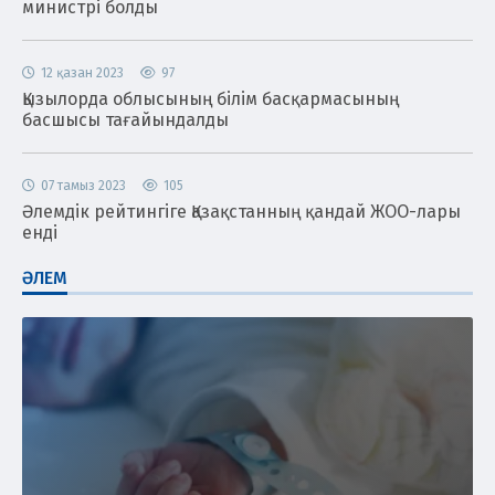
министрі болды
12 қазан 2023
97
Қызылорда облысының білім басқармасының
басшысы тағайындалды
07 тамыз 2023
105
Әлемдік рейтингіге Қазақстанның қандай ЖОО-лары
енді
ӘЛЕМ