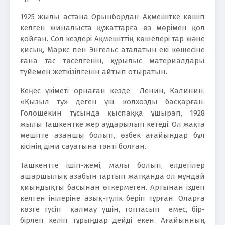
1925 жылы астана Орынбордан Ақмешітке көшіп
келген жиналыста құжаттарға өз мөрімен қол
қойған. Сол кездері Ақмешіттің көшелері тар және
қисық, Маркс пен Энгельс аталатын екі көшесіне
ғана тас төселгенін, құрылыс материалдары
түйемен жеткізілгенін айтып отыратын.
Кеңес үкіметі орнаған кезде Ленин, Калинин,
«Қызыл ту» деген үш колхозды басқарған.
Голощекин тұсында қыспаққа ұшырап, 1928
жылы Ташкентке жер аударылып кетеді. Ол жақта
мешітте азаншы болып, өзбек ағайындар бұл
кісінің діни сауатына тәнті болған.
Ташкентте ішіп-жемі, малы болып, елдегілер
ашаршылық азабын тартып жатқанда ол мұндай
қиындықты басынан өткермеген. Артынан іздеп
келген інілеріне азық-түлік беріп тұрған. Оларға
көзге түсіп қалмау үшін, топтасып емес, бір-
бірлеп келіп тұрыңдар дейді екен. Ағайынның