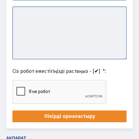
Сіз робот еместігіңізді растаңыз - [
✔
]
*
:
Пікірді орналастыру
АҚПАРАТ