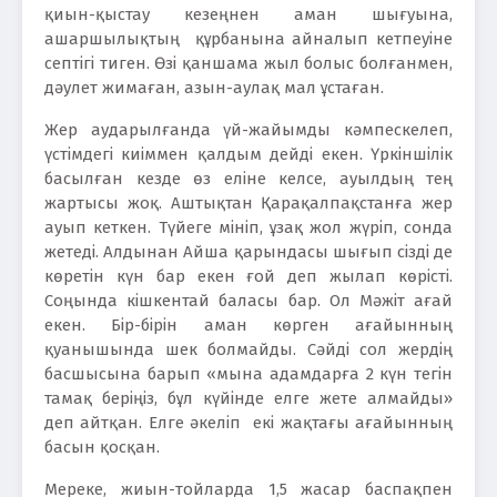
қиын-қыстау кезеңнен аман шығуына,
ашаршылықтың құрбанына айналып кетпеуіне
септігі тиген. Өзі қаншама жыл болыс болғанмен,
дәулет жимаған, азын-аулақ мал ұстаған.
Жер аударылғанда үй-жайымды кәмпескелеп,
үстімдегі киіммен қалдым дейді екен. Үркіншілік
басылған кезде өз еліне келсе, ауылдың тең
жартысы жоқ. Аштықтан Қарақалпақстанға жер
ауып кеткен. Түйеге мініп, ұзақ жол жүріп, сонда
жетеді. Алдынан Айша қарындасы шығып сізді де
көретін күн бар екен ғой деп жылап көрісті.
Соңында кішкентай баласы бар. Ол Мәжіт ағай
екен. Бір-бірін аман көрген ағайынның
қуанышында шек болмайды. Сәйді сол жердің
басшысына барып «мына адамдарға 2 күн тегін
тамақ беріңіз, бұл күйінде елге жете алмайды»
деп айтқан. Елге әкеліп екі жақтағы ағайынның
басын қосқан.
Мереке, жиын-тойларда 1,5 жасар баспақпен