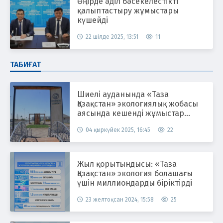
Өңірде әділ бәсекелестікті
қалыптастыру жұмыстары
күшейді
22 шілде 2025, 13:51
11
ТАБИҒАТ
Шиелі ауданында «Таза
Қазақстан» экологиялық жобасы
аясында кешенді жұмыстар
жүргізілуде
04 қыркүйек 2025, 16:45
22
Жыл қорытындысы: «Таза
Қазақстан» экология болашағы
үшін миллиондарды біріктірді
23 желтоқсан 2024, 15:58
25