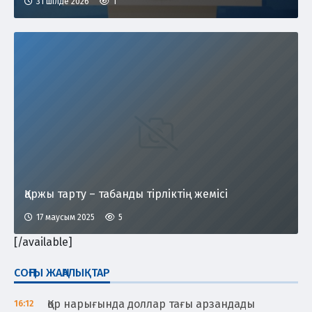
31 шілде 2026
1
Қаржы тарту – табанды тірліктің жемісі
17 маусым 2025
5
[/available]
СОҢҒЫ ЖАҢАЛЫҚТАР
Қор нарығында доллар тағы арзандады
16:12