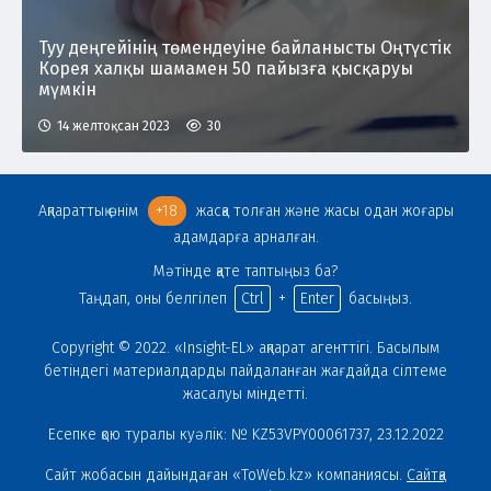
Туу деңгейінің төмендеуіне байланысты Оңтүстік
Корея халқы шамамен 50 пайызға қысқаруы
мүмкін
14 желтоқсан 2023
30
Ақпараттық өнім
+18
жасқа толған және жасы одан жоғары
адамдарға арналған.
Мәтінде қате таптыңыз ба?
Таңдап, оны белгілеп
Ctrl
+
Enter
басыңыз.
Copyright © 2022. «Insight-EL» ақпарат агенттігі. Басылым
бетіндегі материалдарды пайдаланған жағдайда сілтеме
жасалуы міндетті.
Есепке қою туралы куәлік: № KZ53VPY00061737, 23.12.2022
Сайт жобасын дайындаған «ToWeb.kz» компаниясы.
Сайтқа