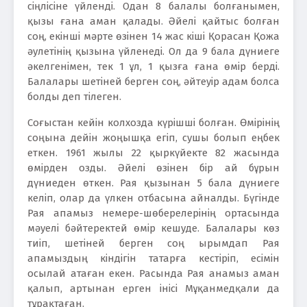
сіңлісіне үйленді. Одан 8 балалы болғанымен,
қызы ғана аман қалады. Әйелі қайтыс болған
соң, екінші мәрте өзінен 14 жас кіші Қорасан Қожа
әулетінің қызына үйленеді. Ол да 9 бала дүниеге
әкелгенімен, тек 1 ұл, 1 қызға ғана өмір берді.
Балалары шетіней берген соң, әйтеуір адам болса
болды деп тілеген.
Соғыстан кейін колхозда күрішші болған. Өмірінің
соңына дейін жоңышқа егіп, сушы болып еңбек
еткен. 1961 жылы 22 қыркүйекте 82 жасында
өмірден озды. Әйелі өзінен бір ай бұрын
дүниеден өткен. Рая қызынан 5 бала дүниеге
келіп, олар да үлкен отбасына айналды. Бүгінде
Рая апамыз немере-шөберелерінің ортасында
мәуелі бәйтеректей өмір кешуде. Балалары көз
тиіп, шетіней берген соң ырымдап Рая
апамыздың кіндігін татарға кестіріп, есімін
осылай атаған екен. Расында Рая анамыз аман
қалып, артынан ерген інісі Мұқанмедқали да
тұрақтаған.