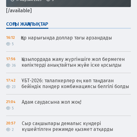
[/available]
СОҢҒЫ ЖАҢАЛЫҚТАР
Қор нарығында доллар тағы арзандады
16:12
5
Қызылордада жаяу жүргіншіге жол бермеген
17:56
көліктерді анықтайтын жүйе іске қосылды
36
ҰБТ-2026: талапкерлер ең көп таңдаған
17:42
бейіндік пәндер комбинациясы белгілі болды
23
Адам саудасына жол жоқ!
21:04
5
Сыр сақшылары демалыс күндері
20:57
күшейтілген режимде қызмет атқарды
2