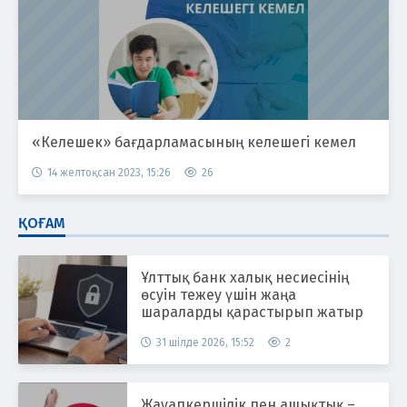
«Келешек» бағдарламасының келешегі кемел
14 желтоқсан 2023, 15:26
26
ҚОҒАМ
Ұлттық банк халық несиесінің
өсуін тежеу үшін жаңа
шараларды қарастырып жатыр
31 шілде 2026, 15:52
2
Жауапкершілік пен ашықтық –