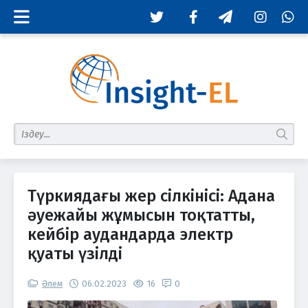
Twitter
Facebook
Telegram
Instagram
Whats
табу
Түркиядағы жер сілкінісі: Адана
әуежайы жұмысын тоқтатты,
кейбір аудандарда электр
қуаты үзілді
Әлем
06.02.2023
16
0