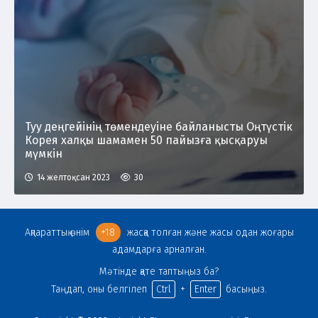
Туу деңгейінің төмендеуіне байланысты Оңтүстік
Корея халқы шамамен 50 пайызға қысқаруы
мүмкін
14 желтоқсан 2023
30
Ақпараттық өнім
+18
жасқа толған және жасы одан жоғары
адамдарға арналған.
Мәтінде қате таптыңыз ба?
Таңдап, оны белгілеп
Ctrl
+
Enter
басыңыз.