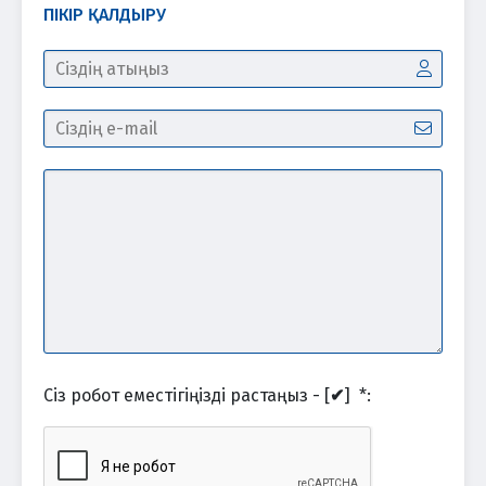
ПІКІР ҚАЛДЫРУ
Сіз робот еместігіңізді растаңыз - [
✔
]
*
: