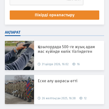
Пікірді орналастыру
АҚПАРАТ
Қызылордада 500-ге жуық адам
мас күйінде көлік тізгіндеген
31 шілде 2026, 16:02
16
Еске алу шарасы өтті
26 желтоқсан 2025, 16:38
12