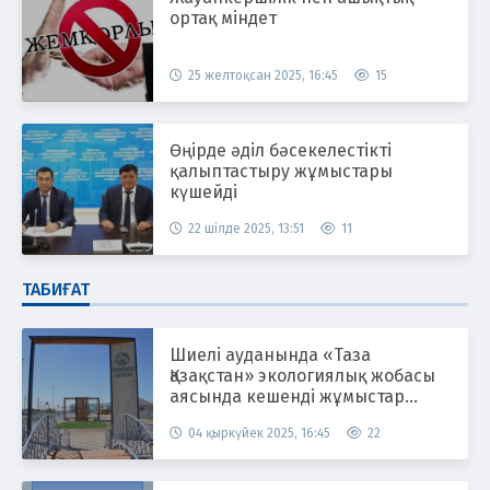
ортақ міндет
25 желтоқсан 2025, 16:45
15
Өңірде әділ бәсекелестікті
қалыптастыру жұмыстары
күшейді
22 шілде 2025, 13:51
11
ТАБИҒАТ
Шиелі ауданында «Таза
Қазақстан» экологиялық жобасы
аясында кешенді жұмыстар
жүргізілуде
04 қыркүйек 2025, 16:45
22