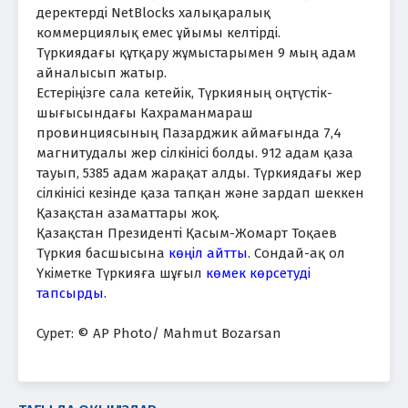
деректерді NetBlocks халықаралық
коммерциялық емес ұйымы келтірді.
Түркиядағы құтқару жұмыстарымен 9 мың адам
айналысып жатыр.
Естеріңізге сала кетейік, Түркияның оңтүстік-
шығысындағы Кахраманмараш
провинциясының Пазарджик аймағында 7,4
магнитудалы жер сілкінісі болды. 912 адам қаза
тауып, 5385 адам жарақат алды. Түркиядағы жер
сілкінісі кезінде қаза тапқан және зардап шеккен
Қазақстан азаматтары жоқ.
Қазақстан Президенті Қасым-Жомарт Тоқаев
Түркия басшысына
көңіл айтты
. Сондай-ақ ол
Үкіметке Түркияға шұғыл
көмек көрсетуді
тапсырды.
Сурет: © AP Photo/ Mahmut Bozarsan