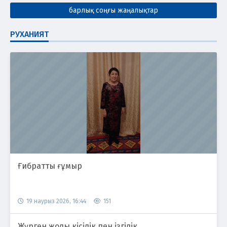
барлық соңғы жаңалықтар
РУХАНИЯТ
Ғибратты ғұмыр
19 наурыз 2026, 16:44
151
Жүрген жолы кісілік пен ізгілік