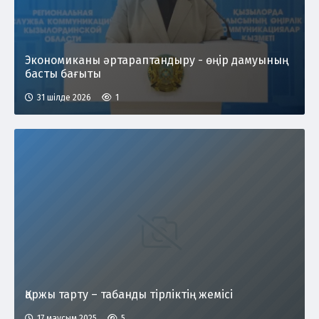
Экономиканы әртараптандыру - өңір дамуының
басты бағыты
31 шілде 2026
1
Қаржы тарту – табанды тірліктің жемісі
17 маусым 2025
5