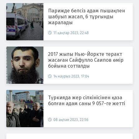
Парижде белсіз адам пышақпен
шабуыл жасап, 6 тұрғынды
жаралады
11 қаңтар 2023, 22:48
2017 жылы Нью-Йоркте теракт
жасаған Сайфулло Саипов өмір
бойына сотталды
14 наурыз 2023, 17:04
Түркияда жер сілкінісінен қаза
болған адам саны 9 057-ге жетті
08 ақпан 2023, 22:56