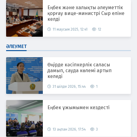
Еңбек және халықты әлеуметтік
қорғау вице-министрі Сыр еліне
келді
11 маусым 2025, 12:41
12
ӘЛЕУМЕТ
Өңірде кәсіпкерлік саласы
дамып, сауда көлемі артып
келеді
31 шілде 2026, 15:44
1
Еңбек ұжымымен кездесті
13 ақпан 2026, 17:54
3