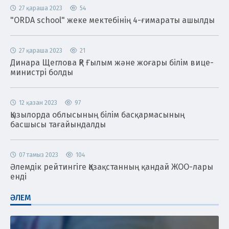
27 қараша 2023
54
"ORDA school" жеке мектебінің 4-ғимараты ашылды
27 қараша 2023
21
Динара Щеглова ҚР Ғылым және жоғары білім вице-
министрі болды
12 қазан 2023
97
Қызылорда облысының білім басқармасының
басшысы тағайындалды
07 тамыз 2023
104
Әлемдік рейтингіге Қазақстанның қандай ЖОО-лары
енді
ӘЛЕМ