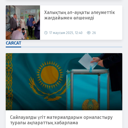
Халықтың әл-ауқаты әлеуметтік
жағдайымен өлшенеді
17 маусым 2025, 12:40
26
САЯСАТ
Сайлауалды үгіт материалдарын орналастыру
туралы ақпараттық хабарлама