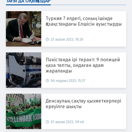
ТАҒЫ ДА ОҚЫҢЫЗДАР
Түркия 7 елдегі, соның ішінде
Қазақстандағы Елшісін ауыстырды
23 ақпан 2023, 16:26
Пәкістанда ірі теракт: 9 полицей
қаза тапты, ондаған адам
жараланды
06 наурыз 2023, 15:37
Денсаулық сақтау қызметкерлері
ереуілге шықты
01 ақпан 2023, 09:40