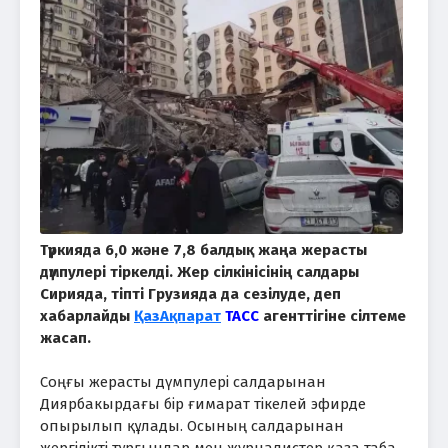
Түркияда 6,0 және 7,8 балдық жаңа жерасты
дүмпулері тіркелді. Жер сілкінісінің салдары
Сирияда, тіпті Грузияда да сезілуде, деп
хабарлайды
ҚазАқпарат
ТАСС
агенттігіне сілтеме
жасап.
Соңғы жерасты дүмпулері салдарынан
Диярбакырдағы бір ғимарат тікелей эфирде
опырылып құлады. Осының салдарынан
жергілікті тұрғындар мен журналистер қаза таба