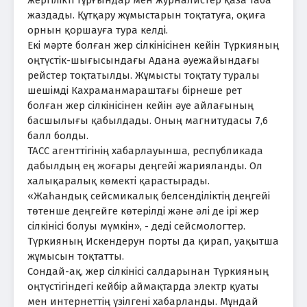
жаздады. Құтқару жұмыстарын тоқтатуға, оқиға
орнын қоршауға тура келді.
Екі мәрте болған жер сілкінісінен кейін Түркияның
оңтүстік-шығысындағы Адана әуежайындағы
рейстер тоқтатылды. Жұмысты тоқтату туралы
шешімді Кахраманмараштағы бірнеше рет
болған жер сілкінісінен кейін әуе айлағының
басшылығы қабылдады. Оның магнитудасы 7,6
балл болды.
ТАСС агенттігінің хабарлауынша, республикада
дабылдың ең жоғары деңгейі жарияланды. Ол
халықаралық көмекті қарастырады.
«Жаһандық сейсмикалық белсенділіктің деңгейі
төтенше деңгейге көтерілді және әлі де ірі жер
сілкінісі болуы мүмкін», - деді сейсмологтер.
Түркияның Искендерун порты да қирап, уақытша
жұмысын тоқтатты.
Сондай-ақ, жер сілкінісі салдарынан Түркияның
оңтүстігіндегі кейбір аймақтарда электр қуаты
мен интернеттің үзілгені хабарланды. Мұндай