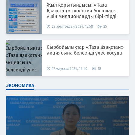
Жыл қорытындысы: «Таза
Қазақстан» экология болашағы
үшін миллиондарды біріктірді
23 желтоқсан 2024, 15:58
25
Сырбойылықтар «Таза Қазақстан»
акциясына белсенді үлес қосуда
17 маусым 2024, 16:40
18
ЭКОНОМИКА