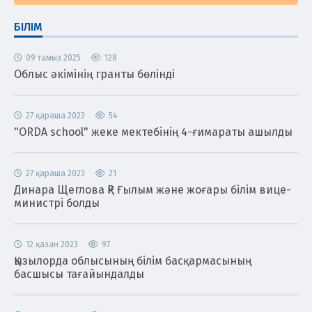
БІЛІМ
09 тамыз 2025
128
Облыс әкімінің гранты бөлінді
27 қараша 2023
54
"ORDA school" жеке мектебінің 4-ғимараты ашылды
27 қараша 2023
21
Динара Щеглова ҚР Ғылым және жоғары білім вице-
министрі болды
12 қазан 2023
97
Қызылорда облысының білім басқармасының
басшысы тағайындалды