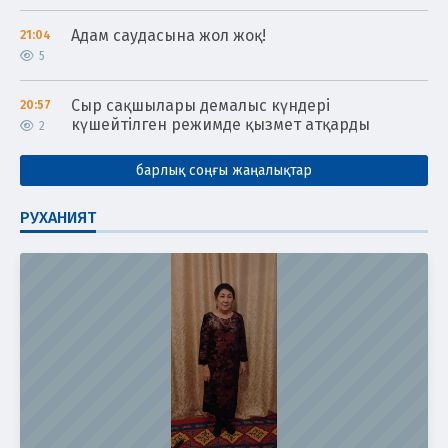
Адам саудасына жол жоқ!
21:04
5
Сыр сақшылары демалыс күндері
20:57
күшейтілген режимде қызмет атқарды
2
барлық соңғы жаңалықтар
РУХАНИЯТ