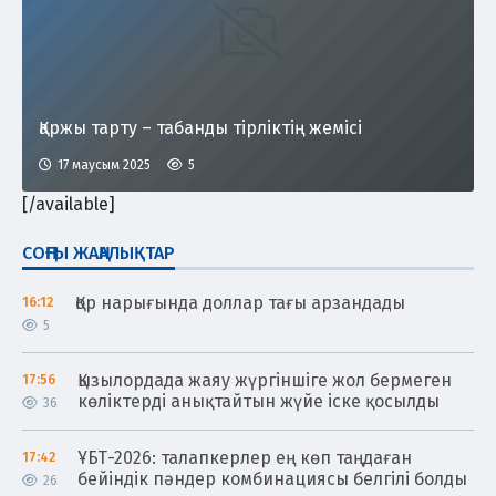
Қаржы тарту – табанды тірліктің жемісі
17 маусым 2025
5
[/available]
СОҢҒЫ ЖАҢАЛЫҚТАР
Қор нарығында доллар тағы арзандады
16:12
5
Қызылордада жаяу жүргіншіге жол бермеген
17:56
көліктерді анықтайтын жүйе іске қосылды
36
ҰБТ-2026: талапкерлер ең көп таңдаған
17:42
бейіндік пәндер комбинациясы белгілі болды
26