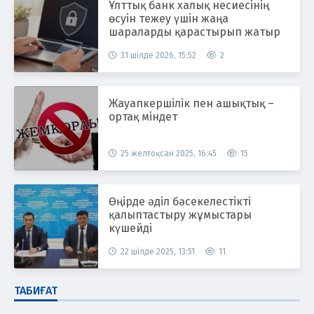
Ұлттық банк халық несиесінің
өсуін тежеу үшін жаңа
шараларды қарастырып жатыр
31 шілде 2026, 15:52
2
Жауапкершілік пен ашықтық –
ортақ міндет
25 желтоқсан 2025, 16:45
15
Өңірде әділ бәсекелестікті
қалыптастыру жұмыстары
күшейді
22 шілде 2025, 13:51
11
ТАБИҒАТ