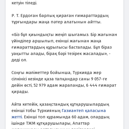
кетуін тіледі.
Р. Т. Ердоған барлық қираған ғимараттардың
тұрғындары жаңа пәтер алатынын айтты.
«Біз бұл қиындықты жеңіп шығамыз. Бір жағынан
үйінділер аршылып, екінші жағынан жаңа
ғимараттардың құрылысы басталады. Бұл біраз
уақытты алады, бірақ бәрі тезірек жасалады», -
деді ол.
Соңғы мәліметтер бойынша, Түркияда жер
сілкінісі кезінде қаза тапқандар саны 9 057-ге
дейін өсті, 52 979 адам жараланды, 6 444 ғимарат
қирады.
Айта кетейік, қазақстандық құтқарушылардың
екінші тобы Түркияның
Газиантеп қаласына
жетті.
Екінші топ құрамында 60 адам, олардың
ішінде ТЖМ құтқарушылары, Апаттар