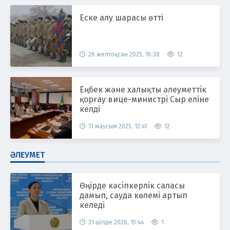
Еске алу шарасы өтті
26 желтоқсан 2025, 16:38
12
Еңбек және халықты әлеуметтік
қорғау вице-министрі Сыр еліне
келді
11 маусым 2025, 12:41
12
ӘЛЕУМЕТ
Өңірде кәсіпкерлік саласы
дамып, сауда көлемі артып
келеді
31 шілде 2026, 15:44
1