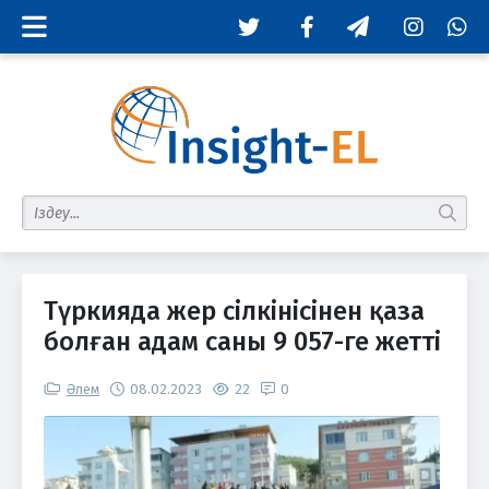
Twitter
Facebook
Telegram
Instagram
Whats
табу
Түркияда жер сілкінісінен қаза
болған адам саны 9 057-ге жетті
Әлем
08.02.2023
22
0