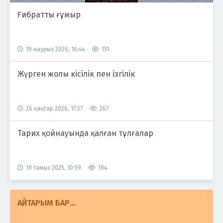
Ғибратты ғұмыр
19 наурыз 2026, 16:44
151
Жүрген жолы кісілік пен ізгілік
26 қаңтар 2026, 17:37
267
Тарих қойнауында қалған тұлғалар
19 тамыз 2025, 10:59
194
АЙТАРЫМ БАР...