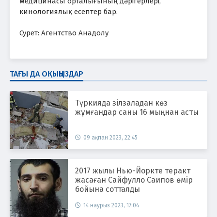
медицинасы орталығының дәрігерлері,
кинологиялық есептер бар.
Сурет: Агентство Анадолу
ТАҒЫ ДА ОҚЫҢЫЗДАР
Түркияда зілзаладан көз
жұмғандар саны 16 мыңнан асты
09 ақпан 2023, 22:45
2017 жылы Нью-Йоркте теракт
жасаған Сайфулло Саипов өмір
бойына сотталды
14 наурыз 2023, 17:04