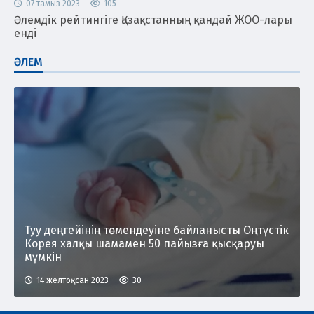
07 тамыз 2023
105
Әлемдік рейтингіге Қазақстанның қандай ЖОО-лары
енді
ӘЛЕМ
Туу деңгейінің төмендеуіне байланысты Оңтүстік
Корея халқы шамамен 50 пайызға қысқаруы
мүмкін
14 желтоқсан 2023
30