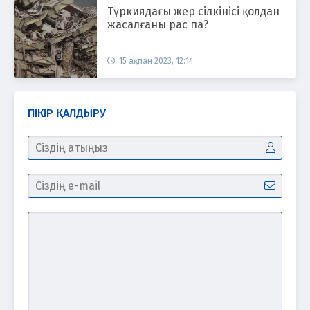
Түркиядағы жер сілкінісі қолдан
жасалғаны рас па?
15 ақпан 2023, 12:14
ПІКІР ҚАЛДЫРУ