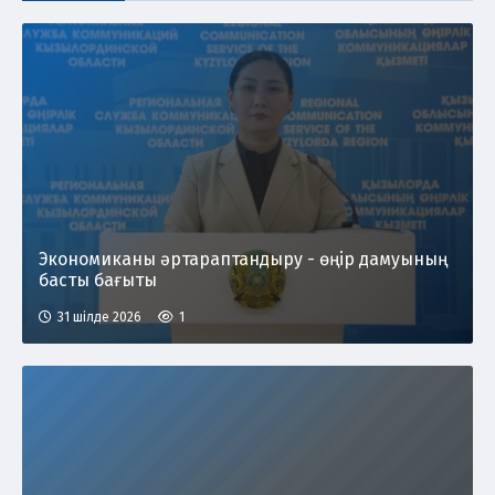
Экономиканы әртараптандыру - өңір дамуының
басты бағыты
31 шілде 2026
1