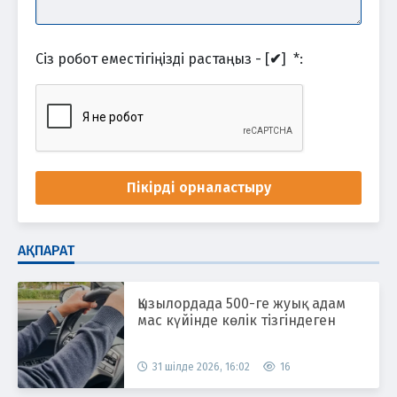
Сіз робот еместігіңізді растаңыз - [
✔
]
*
:
Пікірді орналастыру
АҚПАРАТ
Қызылордада 500-ге жуық адам
мас күйінде көлік тізгіндеген
31 шілде 2026, 16:02
16