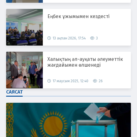
Еңбек ұжымымен кездесті
13 ақпан 2026, 17:54
3
Халықтың әл-ауқаты әлеуметтік
жағдайымен өлшенеді
17 маусым 2025, 12:40
26
САЯСАТ