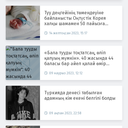
Туу деңгейінің төмендеуіне
байланысты Оңтүстік Корея
халқы шамамен 50 пайызға
қысқаруы мүмкін
14 желтоқсан 2023, 15:17
«Бала тууды тоқтатсаң, өліп
қалуың мүмкін». 40 жасында 44
баласы бар әйел қалай өмір
сүреді?
09 наурыз 2023, 12:12
Түркияда денесі табылған
адамның кім екені белгілі болды
09 ақпан 2023, 22:58