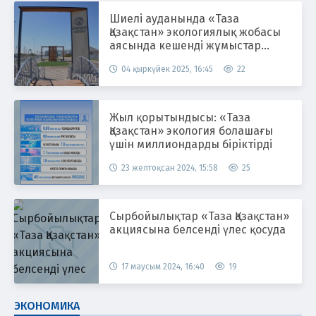
Шиелі ауданында «Таза
Қазақстан» экологиялық жобасы
аясында кешенді жұмыстар
жүргізілуде
04 қыркүйек 2025, 16:45
22
Жыл қорытындысы: «Таза
Қазақстан» экология болашағы
үшін миллиондарды біріктірді
23 желтоқсан 2024, 15:58
25
Сырбойылықтар «Таза Қазақстан»
акциясына белсенді үлес қосуда
17 маусым 2024, 16:40
19
ЭКОНОМИКА