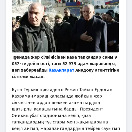
Түркияда жер сілкінісінен қаза тапқандар саны 9
057-ге дейін өсті, тағы 52 979 адам жараланды,
деп хабарлайды
ҚазАқпарат
Анадолу агенттігіне
сілтеме жасап.
Бүгін Түркия президенті Режеп Тайып Ердоған
Кахраманмараш қаласында жойқын жер
сілкінісінен ардап шеккен азаматтардың
шатырлы қалашығына барды. Президент
Оникишубат стадионына келіп, қаза
тапқандардың туыстары мен жақындарына
көңіл айтып, жараланғандардың тезірек сауығып