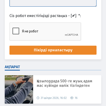
Сіз робот еместігіңізді растаңыз - [
✔
]
*
:
Пікірді орналастыру
АҚПАРАТ
Қызылордада 500-ге жуық адам
мас күйінде көлік тізгіндеген
31 шілде 2026, 16:02
16