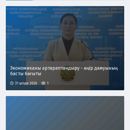
Экономиканы әртараптандыру - өңір дамуының
басты бағыты
31 шілде 2026
1