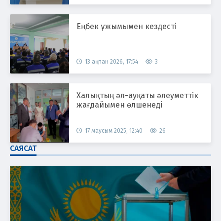
Еңбек ұжымымен кездесті
13 ақпан 2026, 17:54
3
Халықтың әл-ауқаты әлеуметтік
жағдайымен өлшенеді
17 маусым 2025, 12:40
26
САЯСАТ