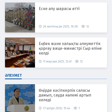
Еске алу шарасы өтті
26 желтоқсан 2025, 16:38
12
Еңбек және халықты әлеуметтік
қорғау вице-министрі Сыр еліне
келді
11 маусым 2025, 12:41
12
ӘЛЕУМЕТ
Өңірде кәсіпкерлік саласы
дамып, сауда көлемі артып
келеді
31 шілде 2026, 15:44
1