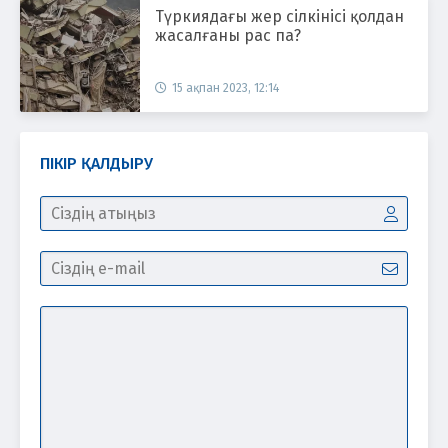
Түркиядағы жер сілкінісі қолдан
жасалғаны рас па?
15 ақпан 2023, 12:14
ПІКІР ҚАЛДЫРУ