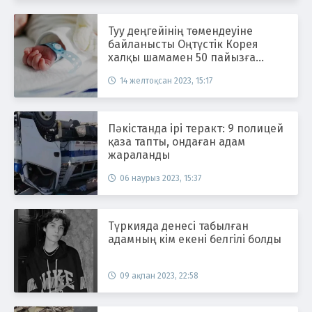
Туу деңгейінің төмендеуіне
байланысты Оңтүстік Корея
халқы шамамен 50 пайызға
қысқаруы мүмкін
14 желтоқсан 2023, 15:17
Пәкістанда ірі теракт: 9 полицей
қаза тапты, ондаған адам
жараланды
06 наурыз 2023, 15:37
Түркияда денесі табылған
адамның кім екені белгілі болды
09 ақпан 2023, 22:58