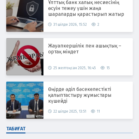
Ұлттық банк халық несиесінің
өсуін тежеу үшін жаңа
шараларды қарастырып жатыр
31 шілде 2026, 15:52
2
Жауапкершілік пен ашықтық –
ортақ міндет
25 желтоқсан 2025, 16:45
15
Өңірде әділ бәсекелестікті
қалыптастыру жұмыстары
күшейді
22 шілде 2025, 13:51
11
ТАБИҒАТ