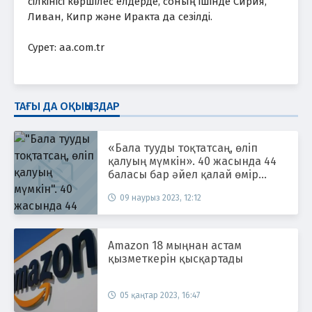
сілкінісі көршілес елдерде, соның ішінде Сирия,
Ливан, Кипр және Иракта да сезілді.
Сурет: aa.com.tr
ТАҒЫ ДА ОҚЫҢЫЗДАР
«Бала тууды тоқтатсаң, өліп
қалуың мүмкін». 40 жасында 44
баласы бар әйел қалай өмір
сүреді?
09 наурыз 2023, 12:12
Amazon 18 мыңнан астам
қызметкерін қысқартады
05 қаңтар 2023, 16:47