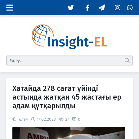
Twitter
Facebook
Telegram
Instagram
Whats
табу
Хатайда 278 сағат үйінді
астында жатқан 45 жастағы ер
адам құтқарылды
Әлем
17.02.2023
27
0