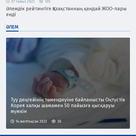
07 тамыз 2023
105
Әлемдік рейтингіге Қазақстанның қандай ЖОО-лары
енді
ӘЛЕМ
Туу деңгейінің төмендеуіне байланысты Оңтүстік
Корея халқы шамамен 50 пайызға қысқаруы
мүмкін
14 желтоқсан 2023
30