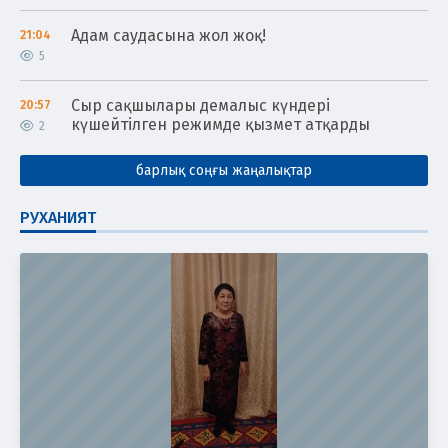
Адам саудасына жол жоқ!
21:04
5
Сыр сақшылары демалыс күндері
20:57
күшейтілген режимде қызмет атқарды
2
барлық соңғы жаңалықтар
РУХАНИЯТ