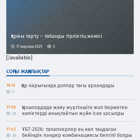
Қаржы тарту – табанды тірліктің жемісі
17 маусым 2025
5
[/available]
СОҢҒЫ ЖАҢАЛЫҚТАР
Қор нарығында доллар тағы арзандады
16:12
5
Қызылордада жаяу жүргіншіге жол бермеген
17:56
көліктерді анықтайтын жүйе іске қосылды
36
ҰБТ-2026: талапкерлер ең көп таңдаған
17:42
бейіндік пәндер комбинациясы белгілі болды
26