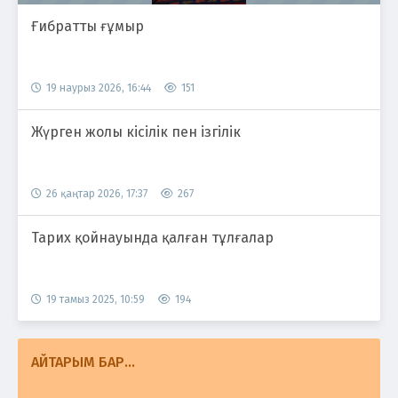
Ғибратты ғұмыр
19 наурыз 2026, 16:44
151
Жүрген жолы кісілік пен ізгілік
26 қаңтар 2026, 17:37
267
Тарих қойнауында қалған тұлғалар
19 тамыз 2025, 10:59
194
АЙТАРЫМ БАР...