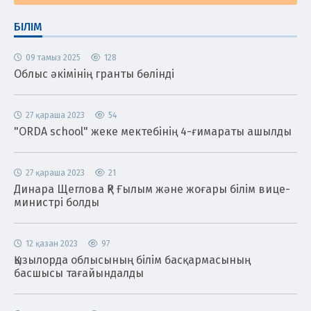
БІЛІМ
09 тамыз 2025
128
Облыс әкімінің гранты бөлінді
27 қараша 2023
54
"ORDA school" жеке мектебінің 4-ғимараты ашылды
27 қараша 2023
21
Динара Щеглова ҚР Ғылым және жоғары білім вице-
министрі болды
12 қазан 2023
97
Қызылорда облысының білім басқармасының
басшысы тағайындалды