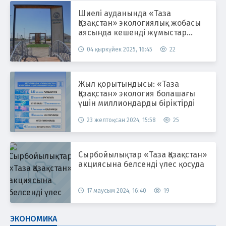
Шиелі ауданында «Таза
Қазақстан» экологиялық жобасы
аясында кешенді жұмыстар
жүргізілуде
04 қыркүйек 2025, 16:45
22
Жыл қорытындысы: «Таза
Қазақстан» экология болашағы
үшін миллиондарды біріктірді
23 желтоқсан 2024, 15:58
25
Сырбойылықтар «Таза Қазақстан»
акциясына белсенді үлес қосуда
17 маусым 2024, 16:40
19
ЭКОНОМИКА