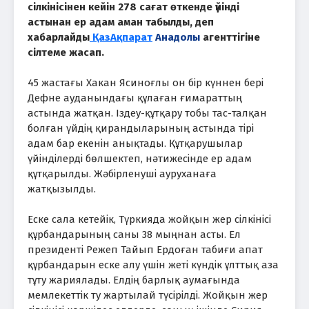
сілкінісінен кейін 278 сағат өткенде үйінді
астынан ер адам аман табылды, деп
хабарлайды
ҚазАқпарат
Анадолы
агенттігіне
сілтеме жасап.
45 жастағы Хакан Ясиноғлы он бір күннен бері
Дефне ауданындағы құлаған ғимараттың
астында жатқан. Іздеу-құтқару тобы тас-талқан
болған үйдің қирандыларының астында тірі
адам бар екенін анықтады. Құтқарушылар
үйінділерді бөлшектеп, нәтижесінде ер адам
құтқарылды. Жәбірленуші ауруханаға
жатқызылды.
Еске сала кетейік, Түркияда жойқын жер сілкінісі
құрбандарының саны 38 мыңнан асты. Ел
президенті Режеп Тайып Ердоған табиғи апат
құрбандарын еске алу үшін жеті күндік ұлттық аза
тұту жариялады. Елдің барлық аумағында
мемлекеттік ту жартылай түсірілді. Жойқын жер