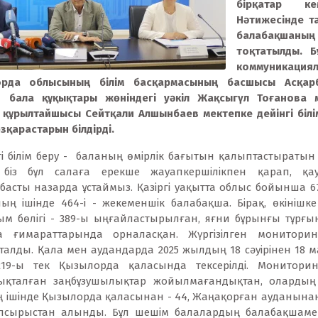
бірқатар ке
Нәтижесінде т
балабақшаның
тоқтатылды. Б
коммуникация
орда облысының білім басқармасының басшысы Асқарб
 бала құқықтары жөніндегі уәкіл Жақсыгүл Тоғанова м
құрылтайшысы Сейтқали Алшынбаев мектепке дейінгі білі
зқарастарын білдірді.
гі білім беру - баланың өмірлік бағытын қалыптастыратын
н біз бұл салаға ерекше жауапкершілікпен қарап, қау
асты назарда ұстаймыз. Қазіргі уақытта облыс бойынша 67
ның ішінде 464-і - жекеменшік балабақша. Бірақ, өкінішк
м бөлігі - 389-ы ыңғайластырылған, яғни бұрынғы тұрғын
ша ғимараттарында орналасқан. Жүргізілген монитори
талды. Қала мен аудандарда 2025 жылдың 18 сәуірінен 18 
19-ы тек Қызылорда қаласында тексерілді. Монитор
ықталған заңбұзушылықтар жойылмағандықтан, олардың 
 ішінде Қызылорда қаласынан - 44, Жаңақорған ауданынан 
апсырыстан алынды. Бұл шешім балалардың балабақшаме