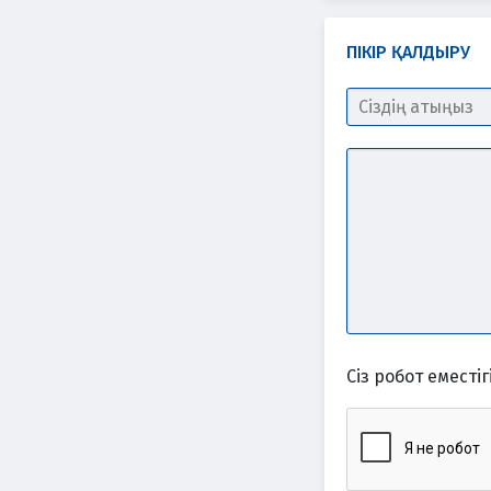
ПІКІР ҚАЛДЫРУ
Сіз робот еместігі