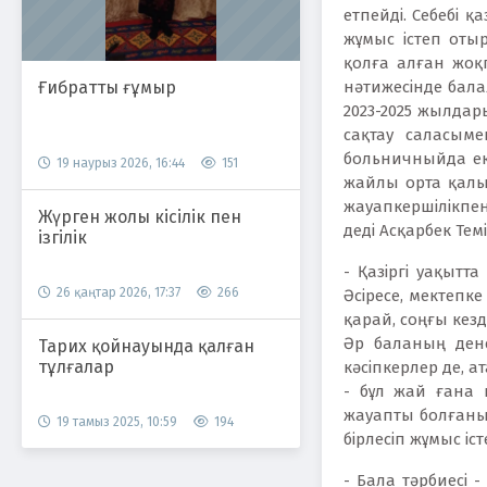
етпейді. Себебі 
жұмыс істеп оты
қолға алған жоқп
Ғибратты ғұмыр
нәтижесінде бала
2023-2025 жылдар
сақтау саласым
больничныйда еке
19 наурыз 2026, 16:44
151
жайлы орта қалып
жауапкершілікпен 
Жүрген жолы кісілік пен
деді Асқарбек Тем
ізгілік
- Қазіргі уақытт
26 қаңтар 2026, 17:37
266
Әсіресе, мектепк
қарай, соңғы кез
Әр баланың денс
Тарих қойнауында қалған
тұлғалар
кәсіпкерлер де, а
- бұл жай ғана 
жауапты болғаны 
19 тамыз 2025, 10:59
194
бірлесіп жұмыс і
- Бала тәрбиесі -