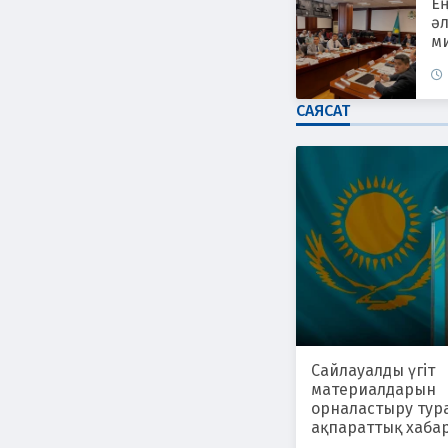
Е
әл
ми
САЯСАТ
Сайлауалды үгіт
материалдарын
орналастыру тур
ақпараттық хаба