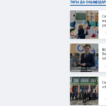
ТАҒЫ ДА ОҚЫҢЫЗДАР
Са
м
уа
Қ
Ве
о
Се
«