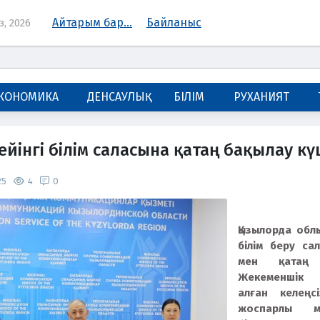
Айтарым бар...
Байланыс
з, 2026
КОНОМИКА
ДЕНСАУЛЫҚ
БІЛІМ
РУХАНИЯТ
ейінгі білім саласына қатаң бақылау кү
25
4
0
Қызылорда обл
білім беру са
мен қатаң т
Жекеменшік 
алған келеңс
жоспарлы мо