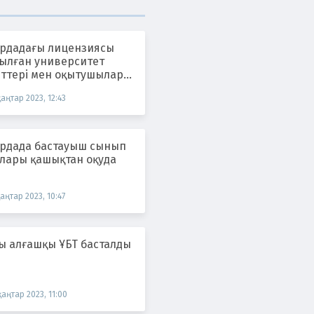
ордадағы лицензиясы
тылған университет
нттері мен оқытушылары
сі назарда
қаңтар 2023, 12:43
ордада бастауыш сынып
лары қашықтан оқуда
қаңтар 2023, 10:47
ы алғашқы ҰБТ басталды
қаңтар 2023, 11:00