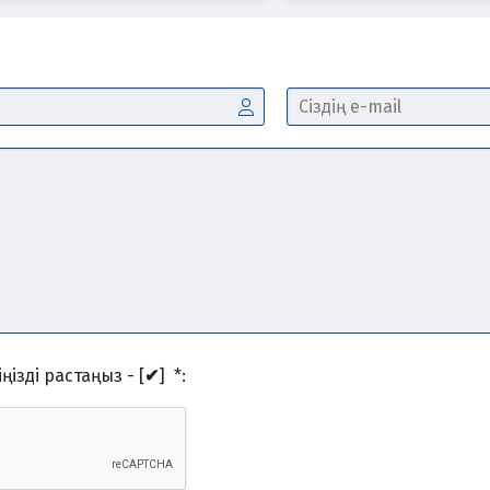
ңізді растаңыз - [
✔
]
*
: