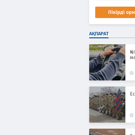
Пікірді ор
АҚПАРАТ
Қы
ма
Ес