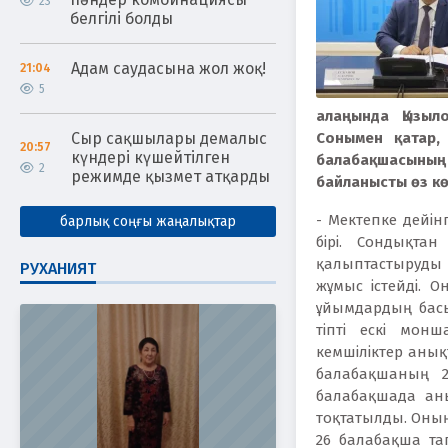
23
белгілі болды
Адам саудасына жол жоқ!
21:04
5
алаңында Қызыл
Сыр сақшылары демалыс
Сонымен қатар,
20:57
күндері күшейтілген
балабақшасының 
2
режимде қызмет атқарды
байланысты өз кө
- Мектепке дейін
барлық соңғы жаңалықтар
бірі. Сондықта
қалыптастыруды б
РУХАНИЯТ
жұмыс істейді. О
ұйымдардың басы
тіпті ескі мон
кемшіліктер анық
балабақшаның 2
балабақшада ан
тоқтатылды. Оның
26 балабақша т