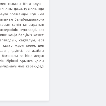
 мен сапалы білім алуы -
шып, оны дамыту жолында
ауға болмайды. Бұл - ел
арапынан балабақшаларға
аласын сеніп тапсыратын
пкершілік жүктеледі. Тек
ше көңіл бөлуіміз қажет.
лаптардың сақталуы, өрт
п қатар жүруі керек деп
дың қауіпсіз әрі жайлы
а басшысы өз ісіне асқан
сін бірінші орынға қоюы
ығармауымыз керек,-деді