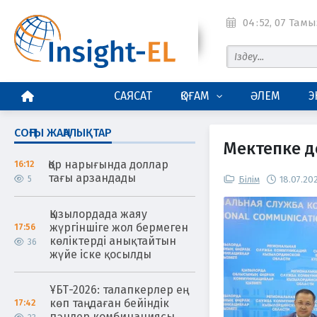
04
:
53
, 07 Тамы
БАСТЫ БЕТ
САЯСАТ
ҚОҒАМ
ӘЛЕМ
Э
СОҢҒЫ ЖАҢАЛЫҚТАР
Мектепке д
Қор нарығында доллар
16:12
тағы арзандады
5
Білім
18.07.20
Қызылордада жаяу
жүргіншіге жол бермеген
17:56
көліктерді анықтайтын
36
жүйе іске қосылды
ҰБТ-2026: талапкерлер ең
көп таңдаған бейіндік
17:42
пәндер комбинациясы