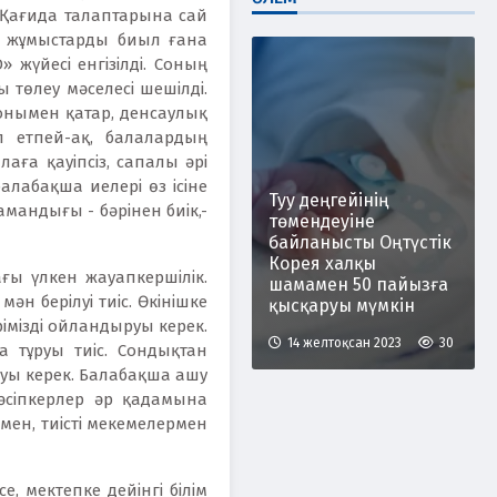
. Қағида талаптарына сай
л жұмыстарды биыл ғана
жүйесі енгізілді. Соның
 төлеу мәселесі шешілді.
Сонымен қатар, денсаулық
 етпей-ақ, балалардың
аға қауіпсіз, сапалы әрі
лабақша иелері өз ісіне
Туу деңгейінің
амандығы - бәрінен биік,-
төмендеуіне
байланысты Оңтүстік
Корея халқы
ағы үлкен жауапкершілік.
шамамен 50 пайызға
н берілуі тиіс. Өкінішке
қысқаруы мүмкін
імізді ойландыруы керек.
14 желтоқсан 2023
30
 тұруы тиіс. Сондықтан
мауы керек. Балабақша ашу
кәсіпкерлер әр қадамына
мен, тиісті мекемелермен
е, мектепке дейінгі білім