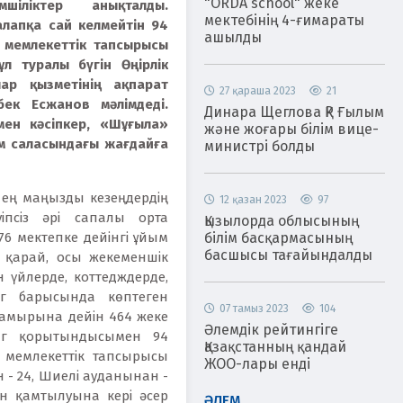
"ORDA school" жеке
мшіліктер анықталды.
мектебінің 4-ғимараты
алапқа сай келмейтін 94
ашылды
 мемлекеттік тапсырысы
ұл туралы бүгін Өңірлік
лар қызметінің ақпарат
27 қараша 2023
21
ек Есжанов мәлімдеді.
Динара Щеглова ҚР Ғылым
ен кәсіпкер, «Шұғыла»
және жоғары білім вице-
м саласындағы жағдайға
министрі болды
 ең маңызды кезеңдердің
12 қазан 2023
97
іпсіз әрі сапалы орта
Қызылорда облысының
6 мектепке дейінгі ұйым
білім басқармасының
басшысы тағайындалды
е қарай, осы жекеменшік
 үйлерде, коттедждерде,
нг барысында көптеген
07 тамыз 2023
104
мамырына дейін 464 жеке
Әлемдік рейтингіге
инг қорытындысымен 94
Қазақстанның қандай
мемлекеттік тапсырысы
ЖОО-лары енді
- 24, Шиелі ауданынан -
н қамтылуына кері әсер
ӘЛЕМ