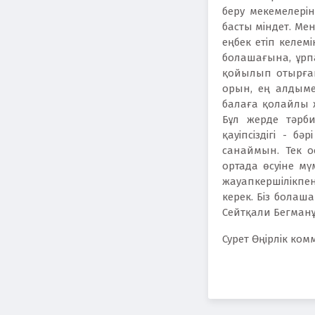
беру мекемелерін
басты міндет. Ме
еңбек етіп келем
болашағына, ұрп
қойылып отырған
орын, ең алдымен
балаға қолайлы ж
Бұл жерде тәрби
қауіпсіздігі - 
санаймын. Тек о
ортада өсуіне мү
жауапкершілікпен
керек. Біз болаш
Сейтқали Бегман
Сурет Өңірлік ко