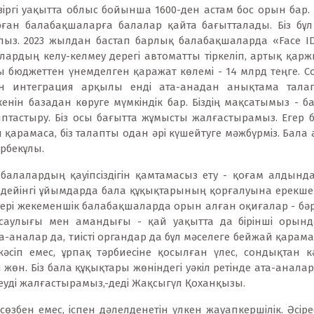
қазіргі уақытта облыс бойынша 1600-ден астам бос орын бар
рған балабақшаларға балалар қайта бағытталады. Біз бұ
ыз. 2023 жылдан бастап барлық балабақшаларда «Face ID» 
лардың келу-келмеу дерегі автоматты тіркеліп, артық қаржы
ы бюджеттен үнемделген қаражат көлемі - 14 млрд теңге. 
ен интеграция арқылы енді ата-анадан анықтама талап
нін базадан көруге мүмкіндік бар. Біздің мақсатымыз - бал
тастыру. Біз осы бағытта жұмысты жалғастырамыз. Егер ба
қарамаса, біз талапты одан әрі күшейтуге мәжбүрміз. Бала 
ірбекұлы.
а балалардың қауіпсіздігін қамтамасыз ету - қоғам алдынд
е дейінгі ұйымдарда бала құқықтарының қорғалуына ерекше мә
дері жекеменшік балабақшаларда орын алған оқиғалар - бәр
аулығы мен амандығы - қай уақытта да бірінші орында
та-аналар да, тиісті органдар да бұл мәселеге бейжай қара
кәсіп емес, ұрпақ тәрбиесіне қосылған үлес, сондықтан 
жөн. Біз бала құқықтары жөніндегі уәкіл ретінде ата-аналар
стеуді жалғастырамыз,-деді Жақсыгүл Қоханқызы.
 сөзбен емес, іспен дәлелденетін үлкен жауапкершілік. Әсірес