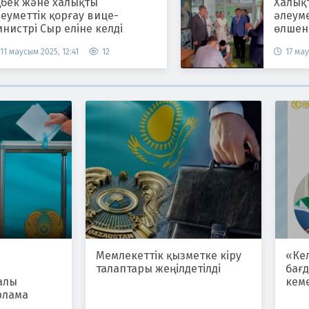
ңбек және халықты
Халық
еуметтік қорғау вице-
әлеум
нистрі Сыр еліне келді
өлшен
11 маусым 2025, 12:41
12
17 мау
Мемлекеттік қызметке кіру
«Ке
талаптары жеңілдетілді
бағ
алы
кем
рлама