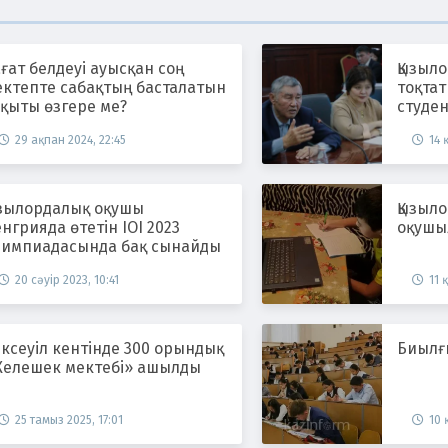
ғат белдеуі ауысқан соң
Қызыл
ектепте сабақтың басталатын
тоқта
қыты өзгере ме?
студе
мәселе
29 ақпан 2024, 22:45
14 
ызылордалық оқушы
Қызыл
нгрияда өтетін IOI 2023
оқушы
лимпиадасында бақ сынайды
20 сәуір 2023, 10:41
11 
ксеуіл кентінде 300 орындық
Биылғ
Келешек мектебі» ашылды
25 тамыз 2025, 17:01
10 