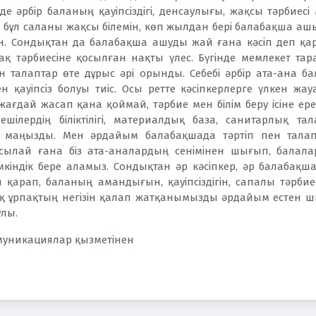
де әрбір баланың қауіпсіздігі, денсаулығы, жақсы тәрбиесі
н бұл саланы жақсы білемін, көп жылдан бері балабақша а
ін. Сондықтан да балабақша ашуды жай ғана кәсіп деп қар
ақ тәрбиесіне қосылған нақты үлес. Бүгінде мемлекет т
 талаптар өте дұрыс әрі орынды. Себебі әрбір ата-ана б
 қауіпсіз болуы тиіс. Осы ретте кәсіпкерлерге үлкен жауа
ағдай жасап қана қоймай, тәрбие мен білім беру ісіне ерек
ешілердің біліктілігі, материалдық база, санитарлық та
бәрі маңызды. Мен әрдайым балабақшада тәртіп пен тала
сылай ғана біз ата-аналардың сенімінен шығып, балалар
мкіндік бере аламыз. Сондықтан әр кәсіпкер, әр балабақш
 қарап, баланың амандығын, қауіпсіздігін, сапалы тәрбие
ақ ұрпақтың негізін қалап жатқанымызды әрдайым естен ш
ұлы.
ммуникациялар қызметінен