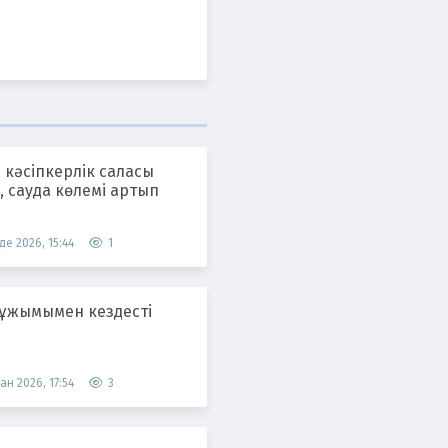
 кәсіпкерлік саласы
 сауда көлемі артып
де 2026, 15:44
1
 ұжымымен кездесті
ан 2026, 17:54
3