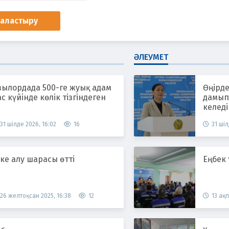
наластыру
ӘЛЕУМЕТ
зылордада 500-ге жуық адам
Өңірде
с күйінде көлік тізгіндеген
дамып,
келеді
31 шілде 2026, 16:02
16
31 шіл
ке алу шарасы өтті
Еңбек
26 желтоқсан 2025, 16:38
12
13 ақп