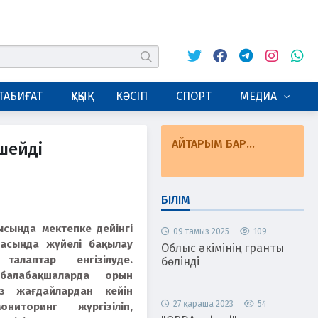
Twitter
Facebook
Telegram
Instagram
Whats
табу
ТАБИҒАТ
ҚҰҚЫҚ
КӘСІП
СПОРТ
МЕДИА
АЙТАРЫМ БАР...
шейді
БІЛІМ
ысында мектепке дейінгі
09 тамыз 2025
109
ласында жүйелі бақылау
Облыс әкімінің гранты
алаптар енгізілуде.
бөлінді
балабақшаларда орын
із жағдайлардан кейін
27 қараша 2023
54
ниторинг жүргізіліп,