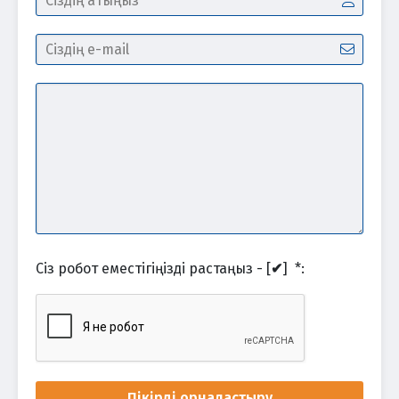
Сіз робот еместігіңізді растаңыз - [
✔
]
*
:
Пікірді орналастыру