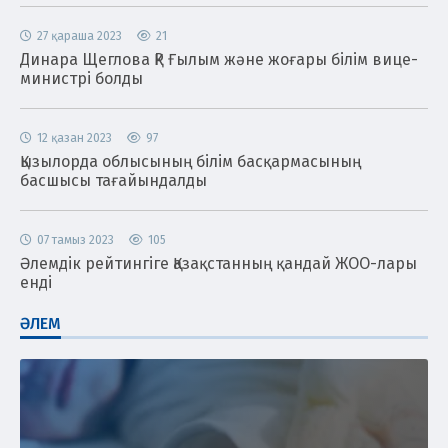
27 қараша 2023
21
Динара Щеглова ҚР Ғылым және жоғары білім вице-
министрі болды
12 қазан 2023
97
Қызылорда облысының білім басқармасының
басшысы тағайындалды
07 тамыз 2023
105
Әлемдік рейтингіге Қазақстанның қандай ЖОО-лары
енді
ӘЛЕМ