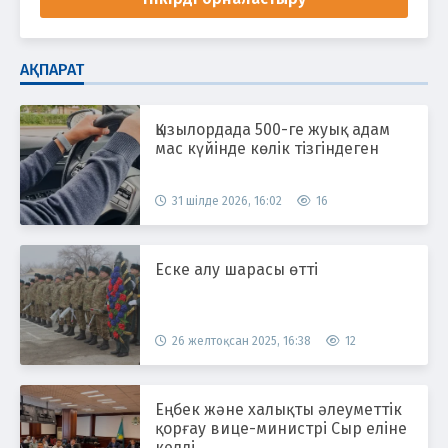
АҚПАРАТ
Қызылордада 500-ге жуық адам
мас күйінде көлік тізгіндеген
31 шілде 2026, 16:02
16
Еске алу шарасы өтті
26 желтоқсан 2025, 16:38
12
Еңбек және халықты әлеуметтік
қорғау вице-министрі Сыр еліне
келді