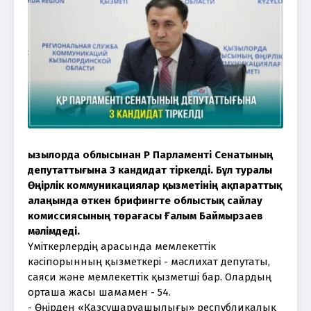
Қызылорда облысынан ҚР Парламенті Сенатының 
депутаттығына 3 кандидат тіркелді. Бұл туралы 
Өңірлік коммуникациялар қызметінің ақпараттық 
алаңында өткен брифингте облыстық сайлау 
комиссиясының төрағасы Ғалым Баймырзаев 
мәлімдеді. 
Үміткерлердің арасында мемлекеттік 
кәсіпорынның қызметкері - мәслихат депутаты, 
саяси және мемлекеттік қызметші бар. Олардың 
орташа жасы шамамен - 54.
- Өңірден «Қазсушаруашылығы» республикалық 