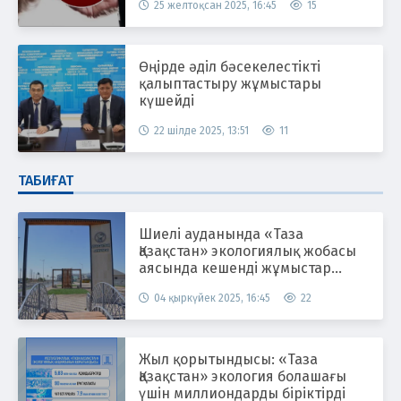
25 желтоқсан 2025, 16:45
15
Өңірде әділ бәсекелестікті
қалыптастыру жұмыстары
күшейді
22 шілде 2025, 13:51
11
ТАБИҒАТ
Шиелі ауданында «Таза
Қазақстан» экологиялық жобасы
аясында кешенді жұмыстар
жүргізілуде
04 қыркүйек 2025, 16:45
22
Жыл қорытындысы: «Таза
Қазақстан» экология болашағы
үшін миллиондарды біріктірді