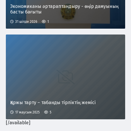
Экономиканы әртараптандыру - өңір дамуының
басты бағыты
31 шілде 2026
1
Қаржы тарту – табанды тірліктің жемісі
17 маусым 2025
5
[/available]