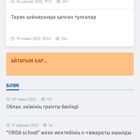
26 қаңтар 2026, 17:37
267
Тарих қойнауында қалған тұлғалар
19 тамыз 2025, 10:59
194
АЙТАРЫМ БАР...
БІЛІМ
09 тамыз 2025
131
Облыс әкімінің гранты бөлінді
27 қараша 2023
54
"ORDA school" жеке мектебінің 4-ғимараты ашылды