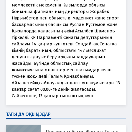
мемлекеттік мекеменің Қызылорда облысы 
бойынша филиалының директоры Жорабек 
Нұрымбетов пен облыстық  мәдениет және спорт 
басқармасының басшысы Руслан Рүстемов және 
Қызылорда қаласының әкімі Асылбек Шәменов 
тіркелді. ҚР Парламенті Сенаты депуттарының 
сайлауы 14 қаңтар күні өтеді. Сондай-ақ Сенатқа 
кімнің баратынын, облыстағы 147 мәслихат 
депутаты дауыс беру арқылы таңдауларын 
жасайды. Бүгінде облыстық сайлау 
комиссиясына өтініштер мен шағымдар келіп 
түскен жоқ,- деді Ғалым Қонақбайұлы. 
Айта кетейік,сайлау алдындағы үгіт жұмыстары 13 
қаңтар сағат 00.00-ге дейін жалғасады. 
Сәйкесінше, 13 қаңтар тыныштық күні.
ТАҒЫ ДА ОҚЫҢЫЗДАР
Президент Қасым-Жомарт Тоқаев