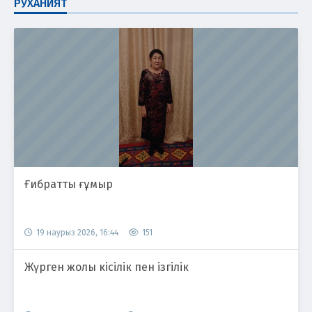
РУХАНИЯТ
Ғибратты ғұмыр
19 наурыз 2026, 16:44
151
Жүрген жолы кісілік пен ізгілік