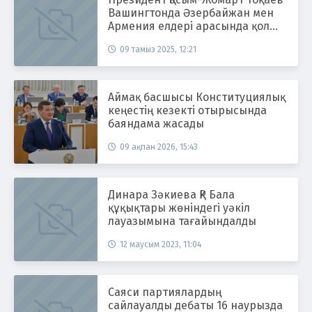
Вашингтонда Әзербайжан мен
Армения елдері арасында қол
қойылған келісімді тарихи
09 тамыз 2025, 12:21
жетістік деп санайды
Аймақ басшысы Конституциялық
кеңестің кезекті отырысында
баяндама жасады
09 ақпан 2026, 15:43
Динара Зәкиева ҚР Бала
құқықтары жөніндегі уәкіл
лауазымына тағайындалды
12 маусым 2023, 11:04
Саяси партиялардың
сайлауалды дебаты 16 наурызда