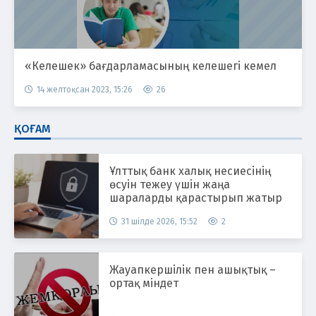
«Келешек» бағдарламасының келешегі кемел
14 желтоқсан 2023, 15:26
26
ҚОҒАМ
Ұлттық банк халық несиесінің
өсуін тежеу үшін жаңа
шараларды қарастырып жатыр
31 шілде 2026, 15:52
2
Жауапкершілік пен ашықтық –
ортақ міндет