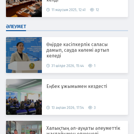
11 маусым 2025, 12:41
12
ӘЛЕУМЕТ
Өңірде кәсіпкерлік саласы
дамып, сауда көлемі артып
келеді
31 шілде 2026, 15:44
1
Еңбек ұжымымен кездесті
13 ақпан 2026, 17:54
3
Халықтың әл-ауқаты әлеуметтік
жағдайымен өлшенеді