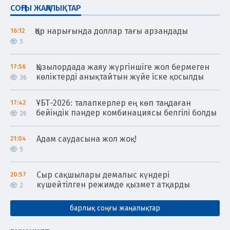
СОҢҒЫ ЖАҢАЛЫҚТАР
Қор нарығында доллар тағы арзандады
16:12
5
Қызылордада жаяу жүргіншіге жол бермеген
17:56
көліктерді анықтайтын жүйе іске қосылды
36
ҰБТ-2026: талапкерлер ең көп таңдаған
17:42
бейіндік пәндер комбинациясы белгілі болды
26
Адам саудасына жол жоқ!
21:04
5
Сыр сақшылары демалыс күндері
20:57
күшейтілген режимде қызмет атқарды
2
барлық соңғы жаңалықтар