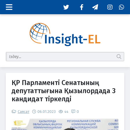
Twitter
Facebook
Telegram
Instagram
Whats
табу
ҚР Парламенті Сенатының
депутаттығына Қызылордада 3
кандидат тіркелді
Саясат
06.01.2023
44
0