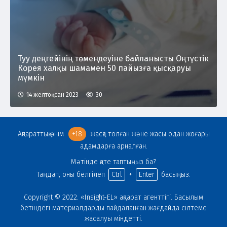
Туу деңгейінің төмендеуіне байланысты Оңтүстік
Корея халқы шамамен 50 пайызға қысқаруы
мүмкін
14 желтоқсан 2023
30
Ақпараттық өнім
+18
жасқа толған және жасы одан жоғары
адамдарға арналған.
Мәтінде қате таптыңыз ба?
Таңдап, оны белгілеп
Ctrl
+
Enter
басыңыз.
Copyright © 2022. «Insight-EL» ақпарат агенттігі. Басылым
бетіндегі материалдарды пайдаланған жағдайда сілтеме
жасалуы міндетті.