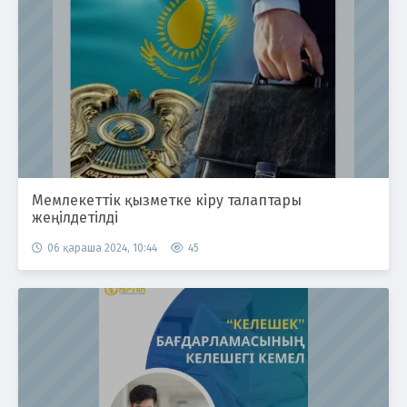
Мемлекеттік қызметке кіру талаптары
жеңілдетілді
06 қараша 2024, 10:44
45