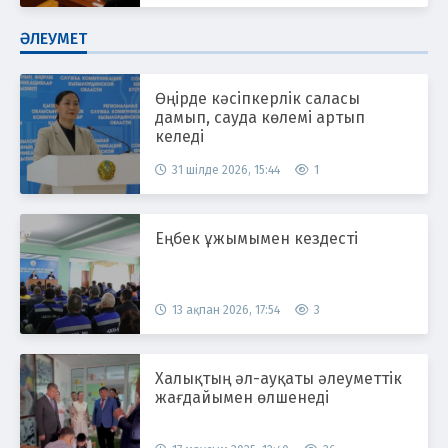
ӘЛЕУМЕТ
Өңірде кәсіпкерлік саласы
дамып, сауда көлемі артып
келеді
31 шілде 2026, 15:44
1
Еңбек ұжымымен кездесті
13 ақпан 2026, 17:54
3
Халықтың әл-ауқаты әлеуметтік
жағдайымен өлшенеді