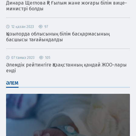
Динара Щеглова ҚР Ғылым және жоғары білім вице-
министрі болды
12 қазан 2023
97
Қызылорда облысының білім басқармасының
басшысы тағайындалды
07 тамыз 2023
105
Әлемдік рейтингіге Қазақстанның қандай ЖОО-лары
енді
ӘЛЕМ