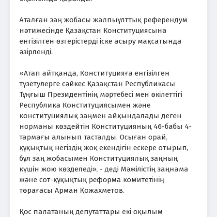
Аталған заң жобасы жалпыұлттық референдум
нәтижесінде Қазақстан Конституциясына
енгізілген өзгерістерді іске асыру мақсатында
әзірленді.
«Атап айтқанда, Конституцияға енгізілген
түзетулерге сәйкес Қазақстан Республикасы
Тұңғыш Президентінің мәртебесі мен өкілеттігі
Республика Конституциясымен және
конституциялық заңмен айқындалады деген
норманы көздейтін Конституцияның 46-бабы 4-
тармағы алынып тасталды. Осыған орай,
құқықтық негіздің жоқ екендігін ескере отырып,
бұл заң жобасымен Конституциялық заңның
күшін жою көзделеді», - деді Мәжілістің заңнама
және сот-құқықтық реформа комитетінің
төрағасы Арман Қожахметов.
Қос палатаның депутаттары екі оқылым