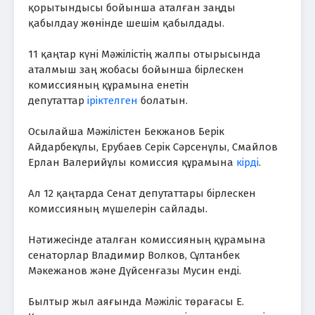
қорытындысы бойынша аталған заңды
қабылдау жөнінде шешім қабылдады.
11 қаңтар күні Мәжілістің жалпы отырысында
аталмыш заң жобасы бойынша бірлескен
комиссияның құрамына енетін
депутаттар
іріктелген
болатын.
Осылайша Мәжілістен Бекжанов Берік
Айдарбекұлы, Ерубаев Серік Сәрсенұлы, Смайлов
Ерлан Валерийұлы комиссия құрамына
кірді
.
Ал 12 қаңтарда Сенат депутаттары бірлескен
комиссияның мүшелерін сайлады.
Нәтижесінде аталған комиссияның құрамына
сенаторлар Владимир Волков, Сұлтанбек
Мәкежанов және Дүйсенғазы Мусин енді.
Былтыр жыл аяғында Мәжіліс төрағасы Е.