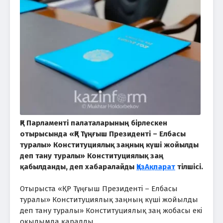
ҚР Парламенті палаталарының бірлескен
отырысында «ҚР Тұңғыш Президенті – Елбасы
туралы» Конституциялық заңның күшi жойылды
деп тану туралы» Конституциялық заң
қабылданды, деп хабаралайды
ҚазАқпарат
тілшісі.
Отырыста «ҚР Тұңғыш Президенті – Елбасы
туралы» Конституциялық заңның күшi жойылды
деп тану туралы» Конституциялық заң жобасы екі
оқылымда қаралды.