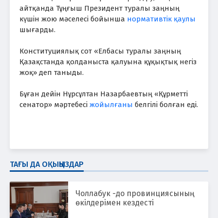
айтқанда Тұңғыш Президент туралы заңның
күшін жою мәселесі бойынша
нормативтік қаулы
шығарды.
Конституциялық сот «Елбасы туралы заңның
Қазақстанда қолданыста қалуына құқықтық негіз
жоқ» деп таныды.
Бұған дейін Нұрсұлтан Назарбаевтың «Құрметті
сенатор» мәртебесі
жойылғаны
белгілі болған еді.
ТАҒЫ ДА ОҚЫҢЫЗДАР
Чоллабук -до провинциясының
өкілдерімен кездесті