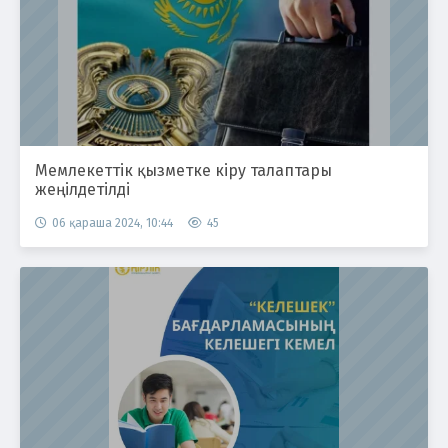
Мемлекеттік қызметке кіру талаптары
жеңілдетілді
06 қараша 2024, 10:44
45