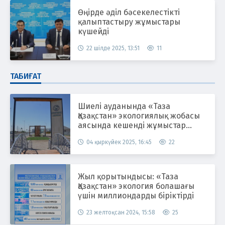
Өңірде әділ бәсекелестікті
қалыптастыру жұмыстары
күшейді
22 шілде 2025, 13:51
11
ТАБИҒАТ
Шиелі ауданында «Таза
Қазақстан» экологиялық жобасы
аясында кешенді жұмыстар
жүргізілуде
04 қыркүйек 2025, 16:45
22
Жыл қорытындысы: «Таза
Қазақстан» экология болашағы
үшін миллиондарды біріктірді
23 желтоқсан 2024, 15:58
25