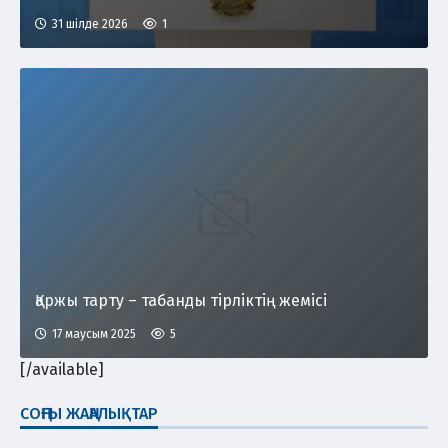
31 шілде 2026
1
Қаржы тарту – табанды тірліктің жемісі
17 маусым 2025
5
[/available]
СОҢҒЫ ЖАҢАЛЫҚТАР