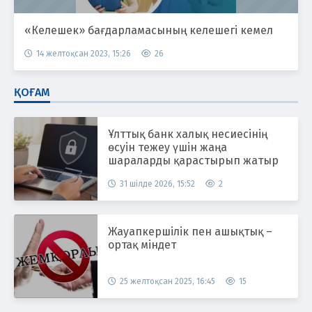
«Келешек» бағдарламасының келешегі кемел
14 желтоқсан 2023, 15:26
26
ҚОҒАМ
Ұлттық банк халық несиесінің
өсуін тежеу үшін жаңа
шараларды қарастырып жатыр
31 шілде 2026, 15:52
2
Жауапкершілік пен ашықтық –
ортақ міндет
25 желтоқсан 2025, 16:45
15