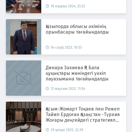
16 наурыз 2024, 23:23
Қызылорда облысы әкімінің
орынбасары тағайындалды
04 сәуір 2023, 10:53
Динара Зәкиева ҚР Бала
құқықтары жөніндегі уәкіл
лауазымына тағайындалды
12 маусым 2023, 11:04
Қасым-Жомарт Тоқаев пен Режеп
Тайип Ердоған Қазақстан -Түркия
Жоғары деңгейдегі стратегиялық
ынтымақтастық кеңесінің 5-ші
29 шілде 2025, 22:39
отырысын өткізді