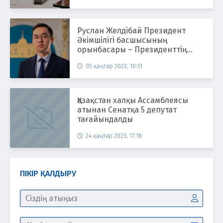
Руслан Желдібай Президент
Әкімшілігі басшысының
орынбасары – Президенттің
баспасөз хатшысы болып
05 қаңтар 2023, 10:51
тағайындалды
Қазақстан халқы Ассамблеясы
атынан Сенатқа 5 депутат
тағайындалды
24 қаңтар 2023, 17:18
ПІКІР ҚАЛДЫРУ