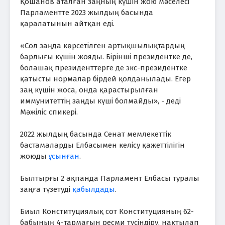
Қошанов аталған заңның күшін жою мәселесі
Парламентте 2023 жылдың басында
қаралатынын айтқан еді.
«Сол заңда көрсетілген артықшылықтардың
барлығы күшін жояды. Бірінші президентке де,
болашақ президенттерге де экс-президентке
қатысты нормалар бірдей қолданылады. Егер
заң күшін жоса, онда қарастырылған
иммунитеттің заңды күші болмайды», - деді
Мәжіліс спикері.
2022 жылдың басында Сенат мемлекеттік
бастамаларды Елбасымен келісу қажеттілігін
жоюды
ұсынған
.
Былтырғы 2 ақпанда Парламент Елбасы туралы
заңға түзетуді
қабылдады
.
Биыл Конституциялық сот Конституцияның 62-
бабының 4-тармағын ресми түсіндіру, нақтылап