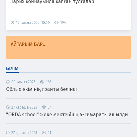
Тарих қойнауында қалған тұлғалар
19 тамыз 2025, 10:59
194
АЙТАРЫМ БАР...
БІЛІМ
09 тамыз 2025
128
Облыс әкімінің гранты бөлінді
27 қараша 2023
54
"ORDA school" жеке мектебінің 4-ғимараты ашылды
27 қараша 2023
21