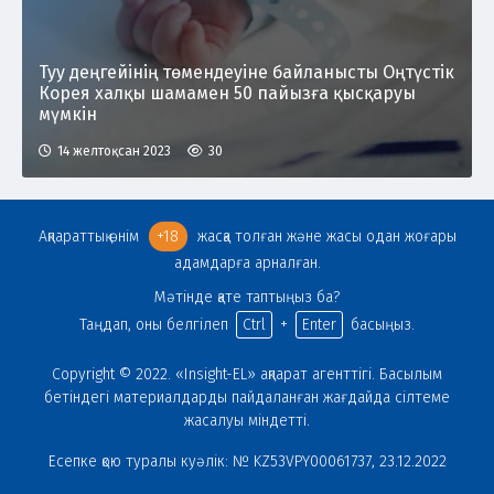
Туу деңгейінің төмендеуіне байланысты Оңтүстік
Корея халқы шамамен 50 пайызға қысқаруы
мүмкін
14 желтоқсан 2023
30
Ақпараттық өнім
+18
жасқа толған және жасы одан жоғары
адамдарға арналған.
Мәтінде қате таптыңыз ба?
Таңдап, оны белгілеп
Ctrl
+
Enter
басыңыз.
Copyright © 2022. «Insight-EL» ақпарат агенттігі. Басылым
бетіндегі материалдарды пайдаланған жағдайда сілтеме
жасалуы міндетті.
Есепке қою туралы куәлік: № KZ53VPY00061737, 23.12.2022