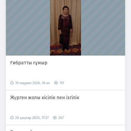
Ғибратты ғұмыр
19 наурыз 2026, 16:44
151
Жүрген жолы кісілік пен ізгілік
26 қаңтар 2026, 17:37
267