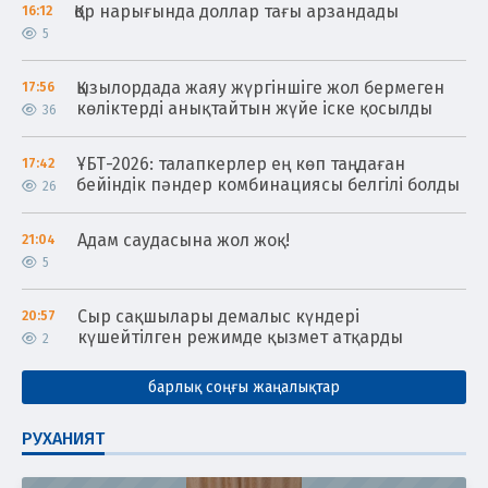
Қор нарығында доллар тағы арзандады
16:12
5
Қызылордада жаяу жүргіншіге жол бермеген
17:56
көліктерді анықтайтын жүйе іске қосылды
36
ҰБТ-2026: талапкерлер ең көп таңдаған
17:42
бейіндік пәндер комбинациясы белгілі болды
26
Адам саудасына жол жоқ!
21:04
5
Сыр сақшылары демалыс күндері
20:57
күшейтілген режимде қызмет атқарды
2
барлық соңғы жаңалықтар
РУХАНИЯТ