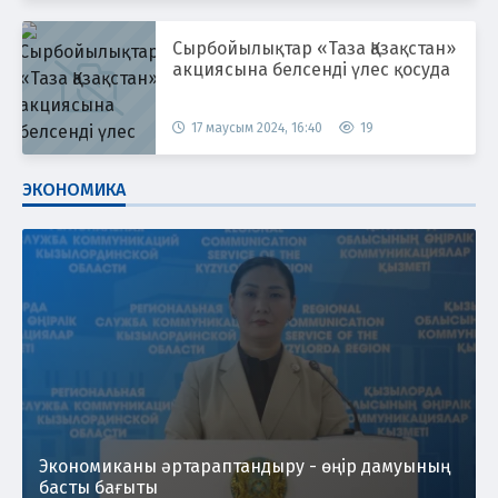
Сырбойылықтар «Таза Қазақстан»
акциясына белсенді үлес қосуда
17 маусым 2024, 16:40
19
ЭКОНОМИКА
Экономиканы әртараптандыру - өңір дамуының
басты бағыты