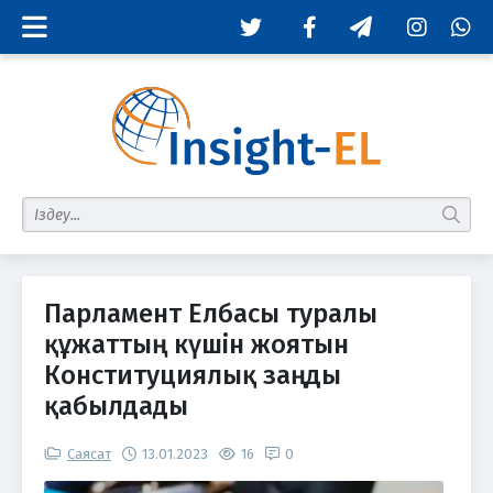
Twitter
Facebook
Telegram
Instagram
Whats
табу
Парламент Елбасы туралы
құжаттың күшін жоятын
Конституциялық заңды
қабылдады
Саясат
13.01.2023
16
0