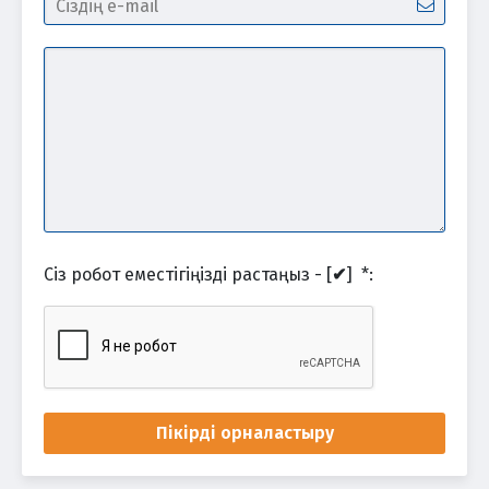
Сіз робот еместігіңізді растаңыз - [
✔
]
*
:
Пікірді орналастыру