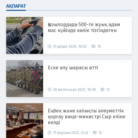
АҚПАРАТ
Қызылордада 500-ге жуық адам
мас күйінде көлік тізгіндеген
31 шілде 2026, 16:02
16
Еске алу шарасы өтті
26 желтоқсан 2025, 16:38
12
Еңбек және халықты әлеуметтік
қорғау вице-министрі Сыр еліне
келді
11 маусым 2025, 12:41
12