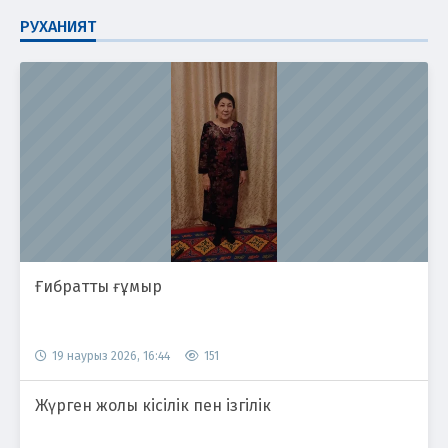
РУХАНИЯТ
Ғибратты ғұмыр
19 наурыз 2026, 16:44
151
Жүрген жолы кісілік пен ізгілік