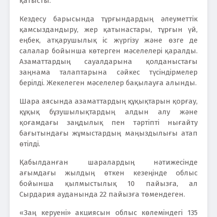
қатысты.
Кездесу барысында тұрғындардың әлеуметтік
қамсыздандыру, жер қатынастары, тұрғын үй,
еңбек, атқарушылық іс жүргізу және өзге де
салалар бойынша көтерген мәселелері қаралды.
Азаматтардың сауалдарына қолданыстағы
заңнама талаптарына сәйкес түсіндірмелер
берілді. Жекелеген мәселелер бақылауға алынды.
Шара аясында азаматтардың құқықтарын қорғау,
құқық бұзушылықтардың алдын алу және
қоғамдағы заңдылық пен тәртіпті нығайту
бағытындағы жұмыстардың маңыздылығы атап
өтілді.
Қабылданған шаралардың нәтижесінде
ағымдағы жылдың өткен кезеңінде облыс
бойынша қылмыстылық 10 пайызға, ал
Сырдария ауданында 22 пайызға төмендеген.
«Заң керуені» акциясын облыс көлеміндегі 135