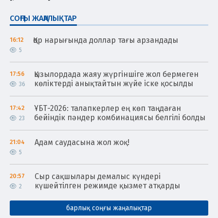
СОҢҒЫ ЖАҢАЛЫҚТАР
Қор нарығында доллар тағы арзандады
16:12
5
Қызылордада жаяу жүргіншіге жол бермеген
17:56
көліктерді анықтайтын жүйе іске қосылды
36
ҰБТ-2026: талапкерлер ең көп таңдаған
17:42
бейіндік пәндер комбинациясы белгілі болды
23
Адам саудасына жол жоқ!
21:04
5
Сыр сақшылары демалыс күндері
20:57
күшейтілген режимде қызмет атқарды
2
барлық соңғы жаңалықтар