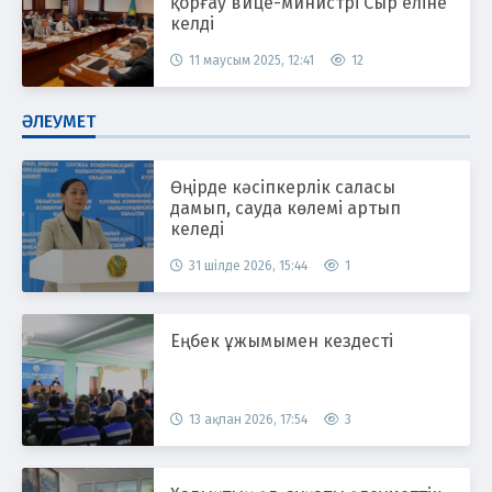
қорғау вице-министрі Сыр еліне
келді
11 маусым 2025, 12:41
12
ӘЛЕУМЕТ
Өңірде кәсіпкерлік саласы
дамып, сауда көлемі артып
келеді
31 шілде 2026, 15:44
1
Еңбек ұжымымен кездесті
13 ақпан 2026, 17:54
3