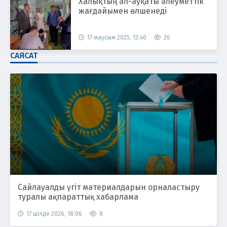
Халықтың әл-ауқаты әлеуметтік
жағдайымен өлшенеді
17 маусым 2025, 12:40
26
САЯСАТ
Сайлауалды үгіт материалдарын орналастыру
туралы ақпараттық хабарлама
17 шілде 2026, 18:06
8