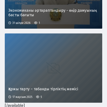
Экономиканы әртараптандыру - өңір дамуының
басты бағыты
31 шілде 2026
1
Қаржы тарту – табанды тірліктің жемісі
17 маусым 2025
5
[/available]