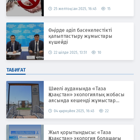
25 желтоқсан 2025, 16:45
15
Өңірде әділ бәсекелестікті
қалыптастыру жұмыстары
күшейді
22 шілде 2025, 13:51
10
ТАБИҒАТ
Шиелі ауданында «Таза
Қазақстан» экологиялық жобасы
аясында кешенді жұмыстар
жүргізілуде
04 қыркүйек 2025, 16:45
22
Жыл қорытындысы: «Таза
Қазақстан» экология болашағы