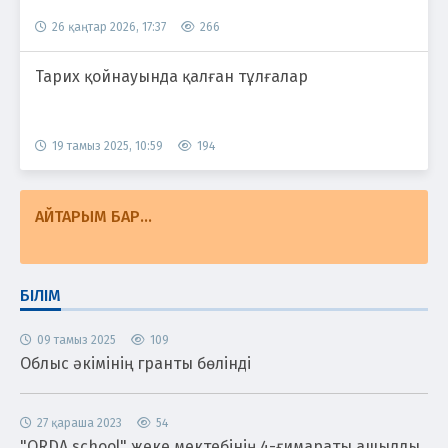
26 қаңтар 2026, 17:37
266
Тарих қойнауында қалған тұлғалар
19 тамыз 2025, 10:59
194
АЙТАРЫМ БАР...
БІЛІМ
09 тамыз 2025
109
Облыс әкімінің гранты бөлінді
27 қараша 2023
54
"ORDA school" жеке мектебінің 4-ғимараты ашылды