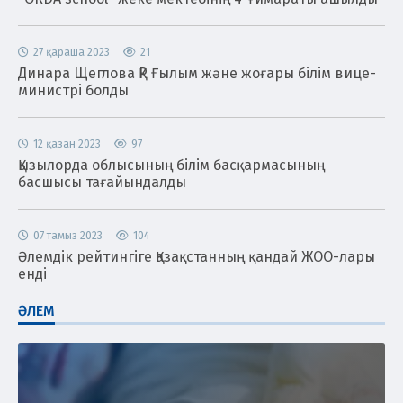
27 қараша 2023
21
Динара Щеглова ҚР Ғылым және жоғары білім вице-
министрі болды
12 қазан 2023
97
Қызылорда облысының білім басқармасының
басшысы тағайындалды
07 тамыз 2023
104
Әлемдік рейтингіге Қазақстанның қандай ЖОО-лары
енді
ӘЛЕМ