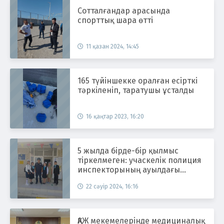
Сотталғандар арасында
спорттық шара өтті
11 қазан 2024, 14:45
165 түйіншекке оралған есірткі
тәркіленіп, таратушы ұсталды
16 қаңтар 2023, 16:20
5 жылда бірде-бір қылмыс
тіркелмеген: учаскелік полиция
инспекторының ауылдағы
жұмысы
22 сәуір 2024, 16:16
ҚАЖ мекемелерінде медициналық