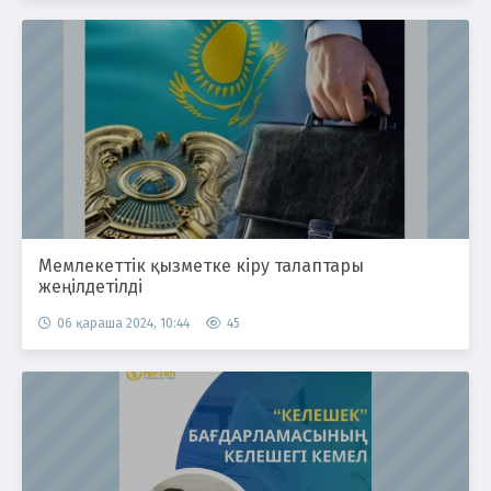
Мемлекеттік қызметке кіру талаптары
жеңілдетілді
06 қараша 2024, 10:44
45