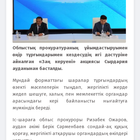
Облыстық прокуратураның ұйымдастыруымен
өңір тұрғындарымен кездесудің игі дәстүріне
айналған «Заң керуені» акциясы Сырдария
ауданынан басталды.
Мұндай форматтағы шаралар тұрғындардың
өзекті мәселелерін тыңдап, жергілікті жерде
жедел шешуге, халық пен мемлекеттік органдар
арасындағы кері байланысты нығайтуға
мүмкіндік береді.
Іс-шараға облыс прокуроры Ризабек Ожаров,
аудан әкімі Берік Сәрменбаев сондай-ақ құқық
қорғау, жергілікті атқарушы органдардың өкілдері