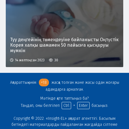
Туу деңгейінің төмендеуіне байланысты Оңтүстік
Корея халқы шамамен 50 пайызға қысқаруы
мүмкін
14 желтоқсан 2023
30
Ақпараттық өнім
+18
жасқа толған және жасы одан жоғары
адамдарға арналған.
Мәтінде қате таптыңыз ба?
Таңдап, оны белгілеп
Ctrl
+
Enter
басыңыз.
Copyright © 2022. «Insight-EL» ақпарат агенттігі. Басылым
бетіндегі материалдарды пайдаланған жағдайда сілтеме