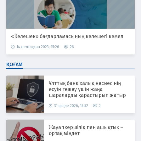
«Келешек» бағдарламасының келешегі кемел
14 желтоқсан 2023, 15:26
26
ҚОҒАМ
Ұлттық банк халық несиесінің
өсуін тежеу үшін жаңа
шараларды қарастырып жатыр
31 шілде 2026, 15:52
2
Жауапкершілік пен ашықтық –
ортақ міндет