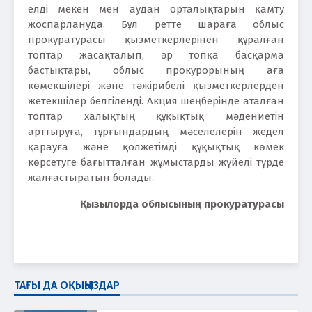
елді мекен мен аудан орталықтарын қамту
жоспарлануда. Бұл ретте шараға облыс
прокуратурасы қызметкерлерінен құралған
топтар жасақталып, әр топқа басқарма
бастықтары, облыс прокурорының аға
көмекшілері және тәжірибелі қызметкерлерден
жетекшілер белгіленді. Акция шеңберінде аталған
топтар халықтың құқықтық мәдениетін
арттыруға, тұрғындардың мәселелерін жедел
қарауға және қолжетімді құқықтық көмек
көрсетуге бағытталған жұмыстарды жүйелі түрде
жалғастыратын болады.
Қызылорда облысының прокуратурасы
ТАҒЫ ДА ОҚЫҢЫЗДАР