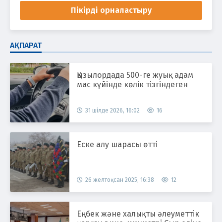
Пікірді орналастыру
АҚПАРАТ
Қызылордада 500-ге жуық адам
мас күйінде көлік тізгіндеген
31 шілде 2026, 16:02
16
Еске алу шарасы өтті
26 желтоқсан 2025, 16:38
12
Еңбек және халықты әлеуметтік