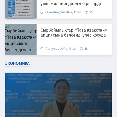
үшін миллиондарды біріктірді
23 желтоқсан 2024, 15:58
25
Сырбойылықтар «Таза Қазақстан»
акциясына белсенді үлес қосуда
17 маусым 2024, 16:40
18
ЭКОНОМИКА