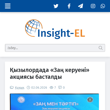
Twitter
Facebook
Telegram
Instagram
Whats
табу
Қызылордада «Заң керуені»
акциясы басталды
Құқық
02.06.2026
7
0