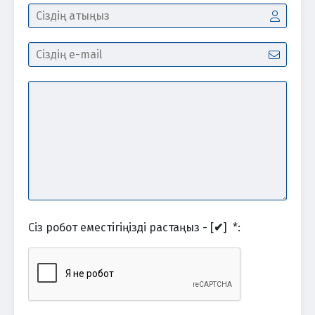
Сіз робот еместігіңізді растаңыз - [
✔
]
*
: