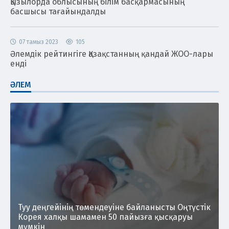
Қызылорда облысының білім басқармасының
басшысы тағайындалды
07 тамыз 2023
105
Әлемдік рейтингіге Қазақстанның қандай ЖОО-лары
енді
ӘЛЕМ
Туу деңгейінің төмендеуіне байланысты Оңтүстік
Корея халқы шамамен 50 пайызға қысқаруы
мүмкін