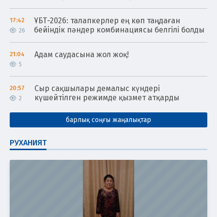
ҰБТ-2026: талапкерлер ең көп таңдаған
17:42
бейіндік пәндер комбинациясы белгілі болды
26
Адам саудасына жол жоқ!
21:04
5
Сыр сақшылары демалыс күндері
20:57
күшейтілген режимде қызмет атқарды
2
барлық соңғы жаңалықтар
РУХАНИЯТ