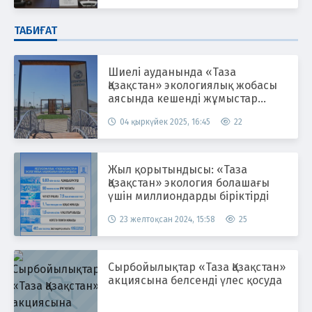
ТАБИҒАТ
Шиелі ауданында «Таза
Қазақстан» экологиялық жобасы
аясында кешенді жұмыстар
жүргізілуде
04 қыркүйек 2025, 16:45
22
Жыл қорытындысы: «Таза
Қазақстан» экология болашағы
үшін миллиондарды біріктірді
23 желтоқсан 2024, 15:58
25
Сырбойылықтар «Таза Қазақстан»
акциясына белсенді үлес қосуда