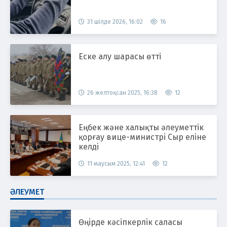
31 шілде 2026, 16:02
16
Еске алу шарасы өтті
26 желтоқсан 2025, 16:38
12
Еңбек және халықты әлеуметтік
қорғау вице-министрі Сыр еліне
келді
11 маусым 2025, 12:41
12
ӘЛЕУМЕТ
Өңірде кәсіпкерлік саласы