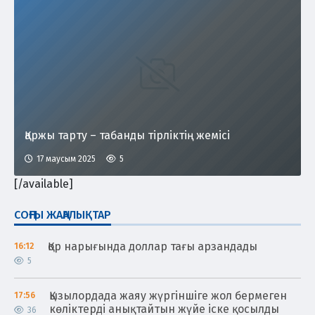
Қаржы тарту – табанды тірліктің жемісі
17 маусым 2025
5
[/available]
СОҢҒЫ ЖАҢАЛЫҚТАР
Қор нарығында доллар тағы арзандады
16:12
5
Қызылордада жаяу жүргіншіге жол бермеген
17:56
көліктерді анықтайтын жүйе іске қосылды
36