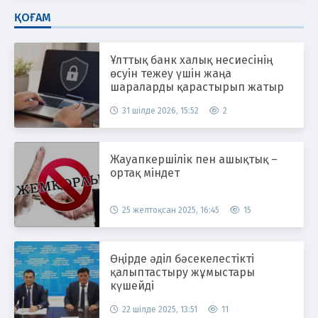
ҚОҒАМ
Ұлттық банк халық несиесінің
өсуін тежеу үшін жаңа
шараларды қарастырып жатыр
31 шілде 2026, 15:52
2
Жауапкершілік пен ашықтық –
ортақ міндет
25 желтоқсан 2025, 16:45
15
Өңірде әділ бәсекелестікті
қалыптастыру жұмыстары
күшейді
22 шілде 2025, 13:51
11