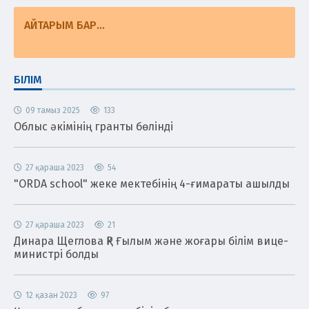
АЙТАРЫМ БАР...
БІЛІМ
09 тамыз 2025
133
Облыс әкімінің гранты бөлінді
27 қараша 2023
54
"ORDA school" жеке мектебінің 4-ғимараты ашылды
27 қараша 2023
21
Динара Щеглова ҚР Ғылым және жоғары білім вице-
министрі болды
12 қазан 2023
97