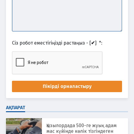
Сіз робот еместігіңізді растаңыз - [
✔
]
*
:
Пікірді орналастыру
АҚПАРАТ
Қызылордада 500-ге жуық адам
мас күйінде көлік тізгіндеген