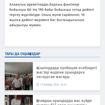
Алаяқтық әрекеттердің барлық фактілері
бойынша ҚК-тің 190-бабы бойынша сотқа дейінгі
тергеу жүргізілуде. Оның мүлкі тәркіленіп, 10
жылға дейінгі мерзімге бас бостандығынан
айырылуы мүмкін.
ТАҒЫ ДА ОҚЫҢЫЗДАР
Қызылордада пробация есебіндегі
жастар мәдени орындарға
экскурсия жасады
21 мамыр 2024, 14:34
Қоғамдық орындарда мас күйде