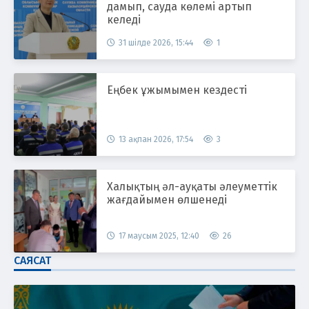
дамып, сауда көлемі артып
келеді
31 шілде 2026, 15:44
1
Еңбек ұжымымен кездесті
13 ақпан 2026, 17:54
3
Халықтың әл-ауқаты әлеуметтік
жағдайымен өлшенеді
17 маусым 2025, 12:40
26
САЯСАТ