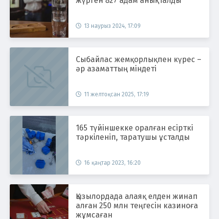
жүрген 827 адам анықталды
13 наурыз 2024, 17:09
Сыбайлас жемқорлықпен күрес –
әр азаматтың міндеті
11 желтоқсан 2025, 17:19
165 түйіншекке оралған есірткі
тәркіленіп, таратушы ұсталды
16 қаңтар 2023, 16:20
Қызылордада алаяқ елден жинап
алған 250 млн теңгесін казиноға
жұмсаған