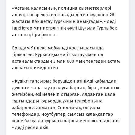
«Астана қаласының полиция қызметкерлері
алаяқтық әрекеттер жасады деген күдікпен 26
жастағы Көкшетау тұрғынын анықтады», - деді
Ішкі істер министрлігінің өкілі Шұғыла Тұрлыбек
апталық брифингте.
Ер адам Яндекс мобильді қосымшасында
тіркелген. Курьер қызметі сылтауымен ол
астаналықтардың 3 млн 600 мың теңгеден астам
ақшасын иемденген.
«Күдікті тапсырыс берушіден өтінімді қабылдап,
дүкенге жаңа тауар алуға барған, бірақ клиентке
жеткізбей, өзі иеленіп отырған. Алданған қала
тұрғындары курьердің ұялы телефонына
хабарласа алмаған. Сондай-ақ, ол ұялы
телефондар, ноутбуктер, сымсыз құлаққаптар
және басқа да құрылғыларды меншіктеп алған»,
- деді ресми өкіл.