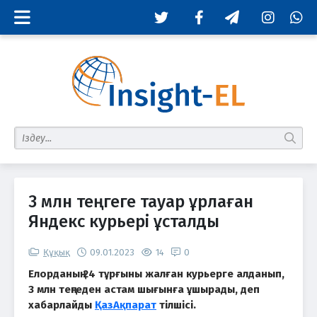
Twitter
Facebook
Telegram
Instagram
Whats
табу
3 млн теңгеге тауар ұрлаған
Яндекс курьері ұсталды
Құқық
09.01.2023
14
0
Елорданың 24 тұрғыны жалған курьерге алданып,
3 млн теңгеден астам шығынға ұшырады, деп
хабарлайды
ҚазАқпарат
тілшісі.