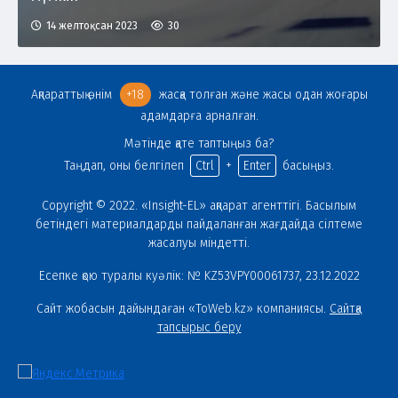
14 желтоқсан 2023
30
Ақпараттық өнім
+18
жасқа толған және жасы одан жоғары
адамдарға арналған.
Мәтінде қате таптыңыз ба?
Таңдап, оны белгілеп
Ctrl
+
Enter
басыңыз.
Copyright © 2022. «Insight-EL» ақпарат агенттігі. Басылым
бетіндегі материалдарды пайдаланған жағдайда сілтеме
жасалуы міндетті.
Есепке қою туралы куәлік: № KZ53VPY00061737, 23.12.2022
Сайт жобасын дайындаған «ToWeb.kz» компаниясы.
Сайтқа
тапсырыс беру