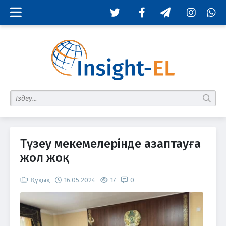
Twitter
Facebook
Telegram
Instagram
Whats
табу
Түзеу мекемелерінде азаптауға
жол жоқ
Құқық
16.05.2024
17
0