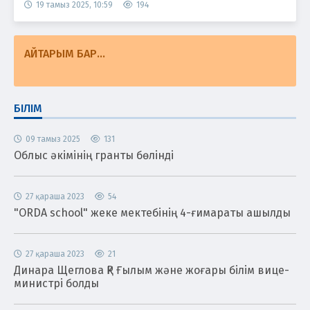
19 тамыз 2025, 10:59
194
АЙТАРЫМ БАР...
БІЛІМ
09 тамыз 2025
131
Облыс әкімінің гранты бөлінді
27 қараша 2023
54
"ORDA school" жеке мектебінің 4-ғимараты ашылды
27 қараша 2023
21
Динара Щеглова ҚР Ғылым және жоғары білім вице-
министрі болды