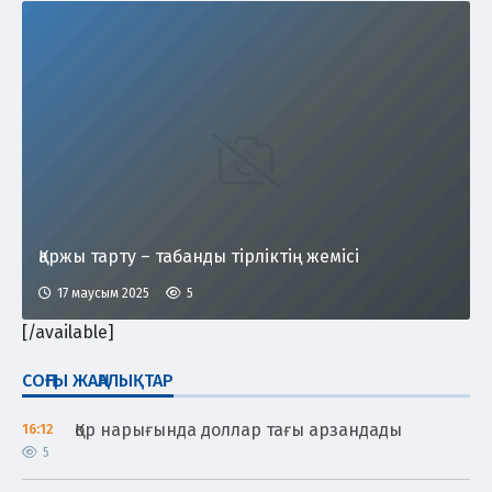
Қаржы тарту – табанды тірліктің жемісі
17 маусым 2025
5
[/available]
СОҢҒЫ ЖАҢАЛЫҚТАР
Қор нарығында доллар тағы арзандады
16:12
5