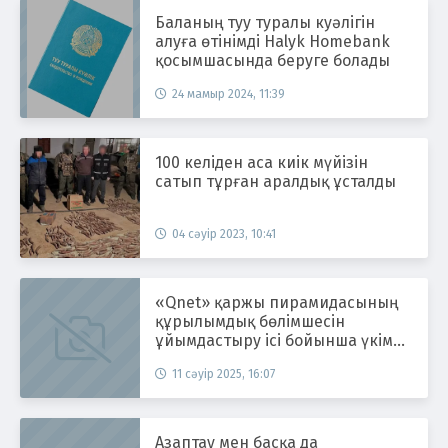
Баланың туу туралы куәлігін
алуға өтінімді Halyk Homebank
қосымшасында беруге болады
24 мамыр 2024, 11:39
100 келіден аса киік мүйізін
сатып тұрған аралдық ұсталды
04 сәуір 2023, 10:41
«Qnet» қаржы пирамидасының
құрылымдық бөлімшесін
ұйымдастыру ісі бойынша үкім
шықты
11 сәуір 2025, 16:07
Азаптау мен басқа да