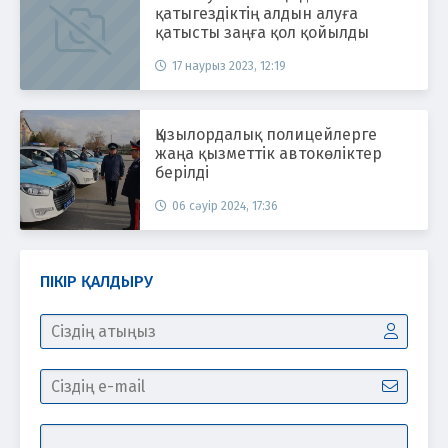
қатыгездіктің алдын алуға
қатысты заңға қол қойылды
17 наурыз 2023, 12:19
Қызылордалық полицейлерге
жаңа қызметтік автокөліктер
берілді
06 сәуір 2024, 17:36
ПІКІР ҚАЛДЫРУ