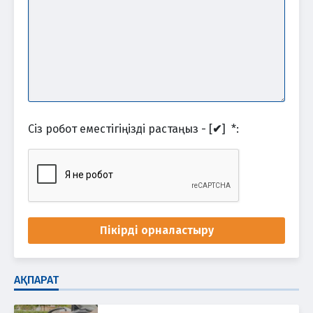
Сіз робот еместігіңізді растаңыз - [
✔
]
*
:
Пікірді орналастыру
АҚПАРАТ