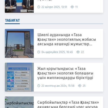
22 шілде 2025, 13:51
11
ТАБИҒАТ
Шиелі ауданында «Таза
Қазақстан» экологиялық жобасы
аясында кешенді жұмыстар
жүргізілуде
04 қыркүйек 2025, 16:45
22
Жыл қорытындысы: «Таза
Қазақстан» экология болашағы
үшін миллиондарды біріктірді
23 желтоқсан 2024, 15:58
25
Сырбойылықтар «Таза Қазақстан»
акциясына белсенді үлес қосуда