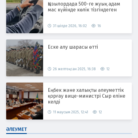
Қызылордада 500-ге жуық адам
мас күйінде көлік тізгіндеген
31 шілде 2026, 16:02
16
Еске алу шарасы өтті
26 желтоқсан 2025, 16:38
12
Еңбек және халықты әлеуметтік
қорғау вице-министрі Сыр еліне
келді
11 маусым 2025, 12:41
12
ӘЛЕУМЕТ