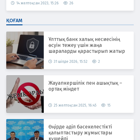
14 желтоқсан 2023, 15:26
26
ҚОҒАМ
Ұлттық банк халық несиесінің
өсуін тежеу үшін жаңа
шараларды қарастырып жатыр
31 шілде 2026, 15:52
2
Жауапкершілік пен ашықтық –
ортақ міндет
25 желтоқсан 2025, 16:45
15
Өңірде әділ бәсекелестікті
қалыптастыру жұмыстары
күшейді