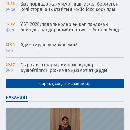
Қызылордада жаяу жүргіншіге жол бермеген
17:56
көліктерді анықтайтын жүйе іске қосылды
36
ҰБТ-2026: талапкерлер ең көп таңдаған
17:42
бейіндік пәндер комбинациясы белгілі болды
26
Адам саудасына жол жоқ!
21:04
5
Сыр сақшылары демалыс күндері
20:57
күшейтілген режимде қызмет атқарды
2
барлық соңғы жаңалықтар
РУХАНИЯТ