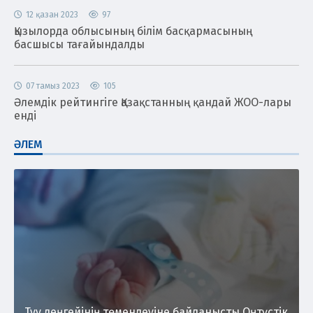
12 қазан 2023
97
Қызылорда облысының білім басқармасының
басшысы тағайындалды
07 тамыз 2023
105
Әлемдік рейтингіге Қазақстанның қандай ЖОО-лары
енді
ӘЛЕМ
Туу деңгейінің төмендеуіне байланысты Оңтүстік