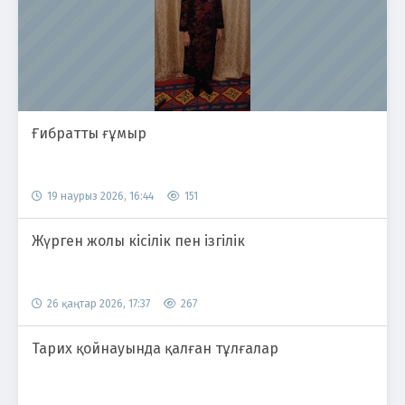
Ғибратты ғұмыр
19 наурыз 2026, 16:44
151
Жүрген жолы кісілік пен ізгілік
26 қаңтар 2026, 17:37
267
Тарих қойнауында қалған тұлғалар