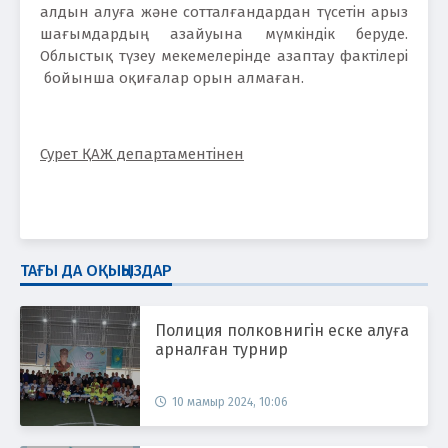
алдын алуға және сотталғандардан түсетін арыз
шағымдардың азайуына мүмкіндік беруде.
Облыстық түзеу мекемелерінде азаптау фактілері
бойынша оқиғалар орын алмаған.
Сурет ҚАЖ департаментінен
ТАҒЫ ДА ОҚЫҢЫЗДАР
Полиция полковнигін еске алуға
арналған турнир
10 мамыр 2024, 10:06