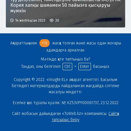
Корея халқы шамамен 50 пайызға қысқаруы
мүмкін
14 желтоқсан 2023
30
Ақпараттық өнім
+18
жасқа толған және жасы одан жоғары
адамдарға арналған.
Мәтінде қате таптыңыз ба?
Таңдап, оны белгілеп
Ctrl
+
Enter
басыңыз.
Copyright © 2022. «Insight-EL» ақпарат агенттігі. Басылым
бетіндегі материалдарды пайдаланған жағдайда сілтеме
жасалуы міндетті.
Есепке қою туралы куәлік: № KZ53VPY00061737, 23.12.2022
Сайт жобасын дайындаған «ToWeb.kz» компаниясы.
Сайтқа
тапсырыс беру