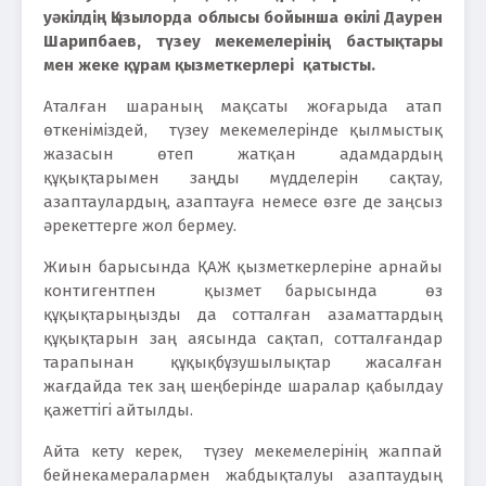
уәкілдің Қызылорда облысы бойынша өкілі Даурен
Шарипбаев, түзеу мекемелерінің бастықтары
мен жеке құрам қызметкерлері қатысты.
Аталған шараның мақсаты жоғарыда атап
өткеніміздей, түзеу мекемелерінде қылмыстық
жазасын өтеп жатқан адамдардың
құқықтарымен заңды мүдделерін сақтау,
азаптаулардың, азаптауға немесе өзге де заңсыз
әрекеттерге жол бермеу.
Жиын барысында ҚАЖ қызметкерлеріне арнайы
контигентпен қызмет барысында өз
құқықтарыңызды да сотталған азаматтардың
құқықтарын заң аясында сақтап, сотталғандар
тарапынан құқықбұзушылықтар жасалған
жағдайда тек заң шеңберінде шаралар қабылдау
қажеттігі айтылды.
Айта кету керек, түзеу мекемелерінің жаппай
бейнекамералармен жабдықталуы азаптаудың