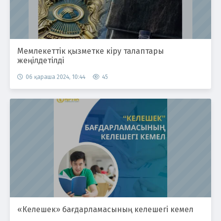
Мемлекеттік қызметке кіру талаптары
жеңілдетілді
06 қараша 2024, 10:44
45
«Келешек» бағдарламасының келешегі кемел