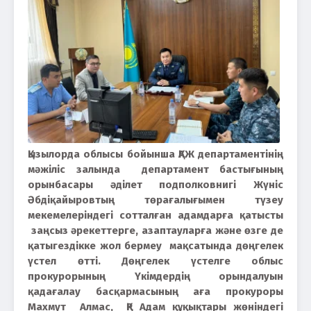
Қызылорда облысы бойынша ҚАЖ департаментінің
мәжіліс залында департамент бастығының
орынбасары әділет подполковнигі Жүніс
Әбдіқайыровтың төрағалығымен түзеу
мекемелеріндегі сотталған адамдарға қатысты
заңсыз әрекеттерге, азаптауларға және өзге де
қатыгездікке жол бермеу мақсатында дөңгелек
үстел өтті. Дөңгелек үстелге облыс
прокурорының Үкімдердің орындалуын
қадағалау басқармасының аға прокуроры
Махмут Алмас, ҚР Адам құқықтары жөніндегі