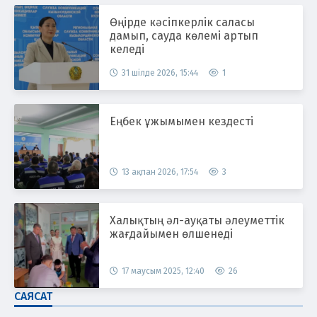
Өңірде кәсіпкерлік саласы
дамып, сауда көлемі артып
келеді
31 шілде 2026, 15:44
1
Еңбек ұжымымен кездесті
13 ақпан 2026, 17:54
3
Халықтың әл-ауқаты әлеуметтік
жағдайымен өлшенеді
17 маусым 2025, 12:40
26
САЯСАТ