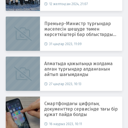
12 желтоқсан 2024, 21:07
Премьер-Министр тұрғындар
мәселесін шешуде төмен
көрсеткіштері бар облыстарды
атады
31 қаңтар 2023, 11:09
Алматыда қажылыққа жолдама
алған тұрғындар алданғанын
айтып шағымданды
27 қаңтар 2023, 10:13
Смартфондағы цифрлық
документтер сервисінде тағы бір
құжат пайда болды
16 наурыз 2023, 10:11