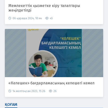
Мемлекеттік қызметке кіру талаптары
жеңілдетілді
06 қараша 2024, 10:44
45
«Келешек» бағдарламасының келешегі кемел
14 желтоқсан 2023, 15:26
26
ҚОҒАМ