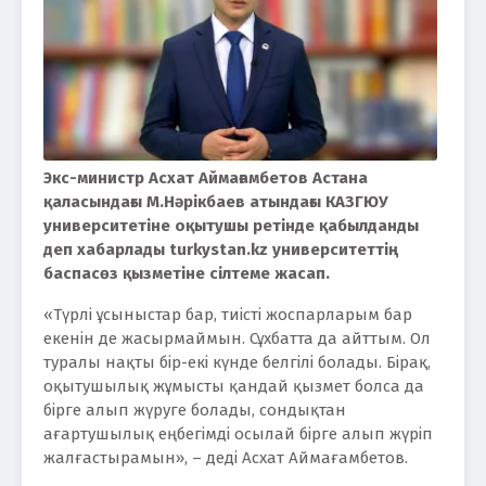
Экс-министр Асхат Аймағамбетов Астана
қаласындағы М.Нәрікбаев атындағы КАЗГЮУ
университетіне оқытушы ретінде қабылданды
деп хабарлады turkystan.kz университеттің
баспасөз қызметіне сілтеме жасап.
«Түрлі ұсыныстар бар, тиісті жоспарларым бар
екенін де жасырмаймын. Сұхбатта да айттым. Ол
туралы нақты бір-екі күнде белгілі болады. Бірақ,
оқытушылық жұмысты қандай қызмет болса да
бірге алып жүруге болады, сондықтан
ағартушылық еңбегімді осылай бірге алып жүріп
жалғастырамын», – деді Асхат Аймағамбетов.