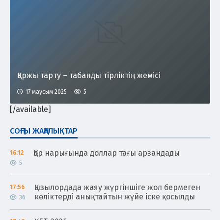
Қаржы тарту – табанды тірліктің жемісі
17 маусым 2025
5
[/available]
СОҢҒЫ ЖАҢАЛЫҚТАР
Қор нарығында доллар тағы арзандады
16:12
5
Қызылордада жаяу жүргіншіге жол бермеген
17:56
көліктерді анықтайтын жүйе іске қосылды
36