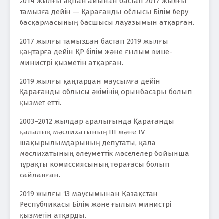
2014 жылғы ақпан айынан бастап 2017 жылғы
тамызға дейін — Қарағанды облысы Білім беру
басқармасының басшысы лауазымын атқарған.
2017 жылғы тамыздан бастап 2019 жылғы
қаңтарға дейін ҚР білім жəне ғылым вице-
министрі қызметін атқарған.
2019 жылғы қаңтардан маусымға дейін
Қарағанды облысы әкімінің орынбасары болып
қызмет етті.
2003–2012 жылдар аралығында Қарағанды
қалалық мәслихатының III және IV
шақырылымдарының депутаты, қала
мәслихатының әлеуметтік мәселелер бойынша
тұрақты комиссиясының төрағасы болып
сайланған.
2019 жылғы 13 маусымынан Қазақстан
Республикасы Білім және ғылым министрі
қызметін атқарды.