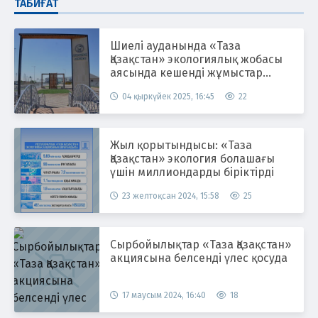
ТАБИҒАТ
Шиелі ауданында «Таза
Қазақстан» экологиялық жобасы
аясында кешенді жұмыстар
жүргізілуде
04 қыркүйек 2025, 16:45
22
Жыл қорытындысы: «Таза
Қазақстан» экология болашағы
үшін миллиондарды біріктірді
23 желтоқсан 2024, 15:58
25
Сырбойылықтар «Таза Қазақстан»
акциясына белсенді үлес қосуда
17 маусым 2024, 16:40
18