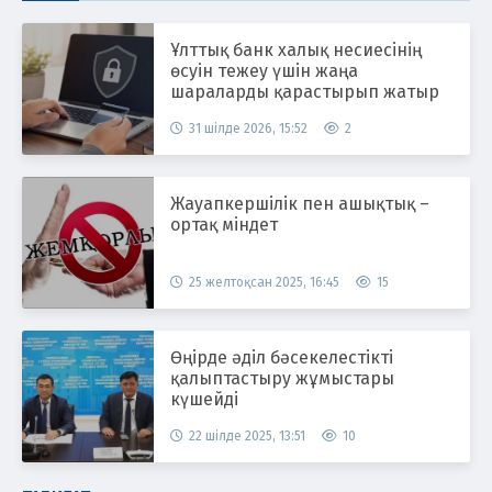
Ұлттық банк халық несиесінің
өсуін тежеу үшін жаңа
шараларды қарастырып жатыр
31 шілде 2026, 15:52
2
Жауапкершілік пен ашықтық –
ортақ міндет
25 желтоқсан 2025, 16:45
15
Өңірде әділ бәсекелестікті
қалыптастыру жұмыстары
күшейді
22 шілде 2025, 13:51
10