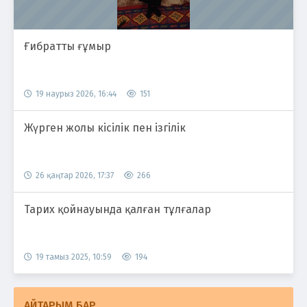
Ғибратты ғұмыр
19 наурыз 2026, 16:44
151
Жүрген жолы кісілік пен ізгілік
26 қаңтар 2026, 17:37
266
Тарих қойнауында қалған тұлғалар
19 тамыз 2025, 10:59
194
АЙТАРЫМ БАР...