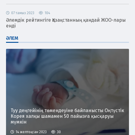
07 тамыз 2023
104
Әлемдік рейтингіге Қазақстанның қандай ЖОО-лары
енді
ӘЛЕМ
Туу деңгейінің төмендеуіне байланысты Оңтүстік
Корея халқы шамамен 50 пайызға қысқаруы
мүмкін
14 желтоқсан 2023
30