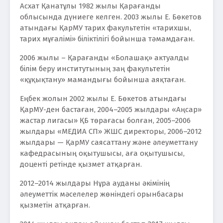
Асхат Қанатұлы 1982 жылы Қарағанды
облысында дүниеге келген. 2003 жылы Е. Бөкетов
атындағы ҚарМУ тарих факультетін «тарихшы,
тарих мұғалімі» біліктілігі бойынша тәмамдаған.
2006 жылы – Қарағанды «Болашақ» актуалды
білім беру институтының заң факультетін
«құқықтану» мамандығы бойынша аяқтаған.
Еңбек жолын 2002 жылы Е. Бөкетов атындағы
ҚарМУ-ден бастаған, 2004–2005 жылдары «Аңсар»
жастар лигасы» ҚБ төрағасы болған, 2005–2006
жылдары «МЕДИА СП» ЖШС директоры, 2006–2012
жылдары — ҚарМУ саясаттану және әлеуметтану
кафедрасының оқытушысы, аға оқытушысы,
доценті ретінде қызмет атқарған.
2012–2014 жылдары Нұра ауданы әкімінің
әлеуметтік мәселелер жөніндегі орынбасары
қызметін атқарған.