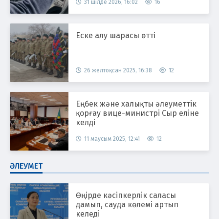
31 шілде 2026, 16:02
16
Еске алу шарасы өтті
26 желтоқсан 2025, 16:38
12
Еңбек және халықты әлеуметтік
қорғау вице-министрі Сыр еліне
келді
11 маусым 2025, 12:41
12
ӘЛЕУМЕТ
Өңірде кәсіпкерлік саласы
дамып, сауда көлемі артып
келеді