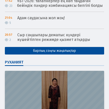
ҰБТ-2026: талапкерлер ең көп таңдаған
17:42
бейіндік пәндер комбинациясы белгілі болды
23
Адам саудасына жол жоқ!
21:04
5
Сыр сақшылары демалыс күндері
20:57
күшейтілген режимде қызмет атқарды
2
барлық соңғы жаңалықтар
РУХАНИЯТ