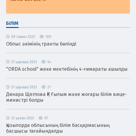
БІЛІМ
09 тамыз 2025
109
Облыс әкімінің гранты бөлінді
27 қараша 2023
54
"ORDA school" жеке мектебінің 4-ғимараты ашылды
27 қараша 2023
21
Динара Щеглова ҚР Ғылым және жоғары білім вице-
министрі болды
12 қазан 2023
97
Қызылорда облысының білім басқармасының
басшысы тағайындалды