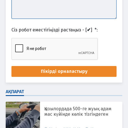
Сіз робот еместігіңізді растаңыз - [
✔
]
*
:
Пікірді орналастыру
АҚПАРАТ
Қызылордада 500-ге жуық адам
мас күйінде көлік тізгіндеген