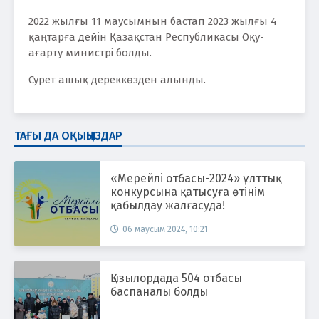
2022 жылғы 11 маусымнын бастап 2023 жылғы 4
қаңтарға дейін Қазақстан Республикасы Оқу-
ағарту министрі болды.
Сурет ашық дереккөзден алынды.
ТАҒЫ ДА ОҚЫҢЫЗДАР
«Мерейлі отбасы-2024» ұлттық
конкурсына қатысуға өтінім
қабылдау жалғасуда!
06 маусым 2024, 10:21
Қызылордада 504 отбасы
баспаналы болды