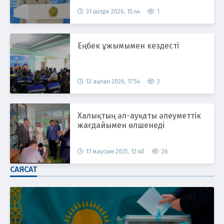
31 шілде 2026, 15:44
1
Еңбек ұжымымен кездесті
13 ақпан 2026, 17:54
3
Халықтың әл-ауқаты әлеуметтік
жағдайымен өлшенеді
17 маусым 2025, 12:40
26
САЯСАТ