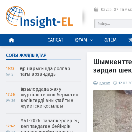
03
:
55
, 07 Тамыз
БАСТЫ БЕТ
САЯСАТ
ҚОҒАМ
ӘЛЕМ
Э
СОҢҒЫ ЖАҢАЛЫҚТАР
Шымкентте 
Қор нарығында доллар
зардап шек
16:12
тағы арзандады
5
Қоғам
12.02.2
Қызылордада жаяу
жүргіншіге жол бермеген
17:56
көліктерді анықтайтын
36
жүйе іске қосылды
ҰБТ-2026: талапкерлер ең
көп таңдаған бейіндік
17:42
пәндер комбинациясы