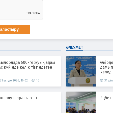
наластыру
ӘЛЕУМЕТ
зылордада 500-ге жуық адам
Өңірде
с күйінде көлік тізгіндеген
дамып,
келеді
31 шілде 2026, 16:02
16
31 шіл
ке алу шарасы өтті
Еңбек