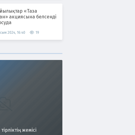
лықтар «Таза
тан» акциясына белсенді
осуда
сым 2024, 16:40
19
тірліктің жемісі