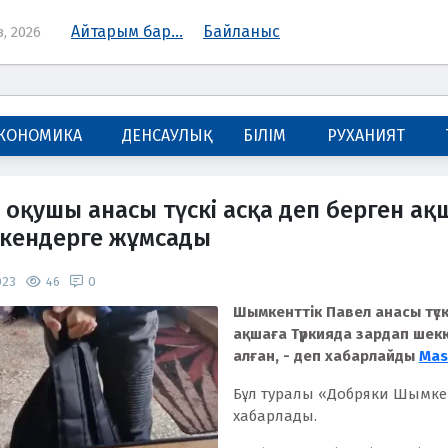
Айтарым бар...
Байланыс
, 2026
КОНОМИКА
ДЕНСАУЛЫҚ
БІЛІМ
РУХАНИЯТ
оқушы анасы түскі асқа деп берген а
кендерге жұмсады
023
46
0
Шымкенттік Павел анасы түск
ақшаға Түркияда зардап шек
алған, - деп хабарлайды
Mas
Бұл туралы «Добряки Шымкен
хабарлады.