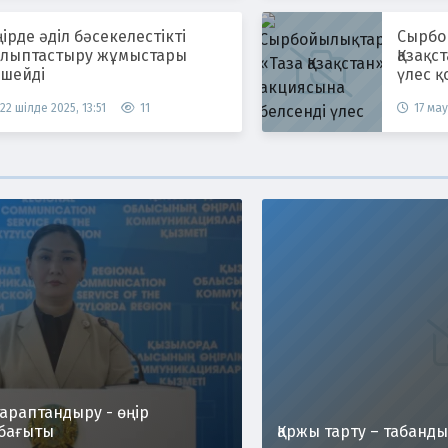
ірде әділ бәсекелестікті
Сырбойы
алыптастыру жұмыстары
Қазақс
үшейді
үлес қ
22 шілде 2025, 13:51
11
17 мау
араптандыру - өңір
бағыты
Қаржы тарту – табанды 