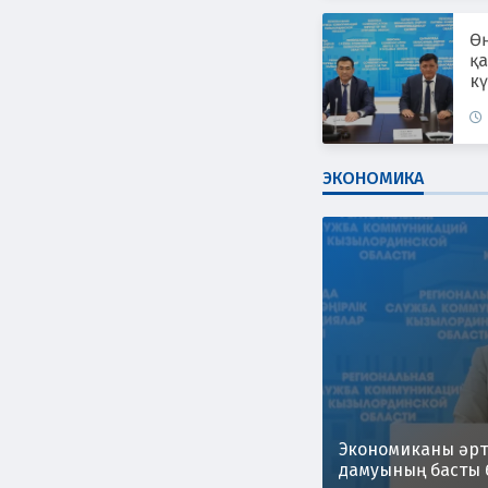
Өң
қ
к
ЭКОНОМИКА
Экономиканы әрт
дамуының басты 