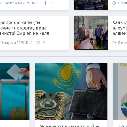
26 желтоқсан 2025, 16:38
12
13 ақп
ңбек және халықты
Халық
еуметтік қорғау вице-
әлеум
нистрі Сыр еліне келді
өлшен
11 маусым 2025, 12:41
12
17 мау
Мемлекеттік қызметке кіру
«Ке