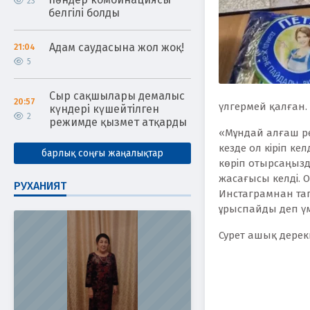
23
белгілі болды
Адам саудасына жол жоқ!
21:04
5
Сыр сақшылары демалыс
20:57
үлгермей қалған.
күндері күшейтілген
2
режимде қызмет атқарды
«Мұндай алғаш рет
кезде ол кіріп ке
барлық соңғы жаңалықтар
көріп отырсаңызд
жасағысы келді. 
РУХАНИЯТ
Инстаграмнан тапқ
ұрыспайды деп үмі
Сурет ашық дере