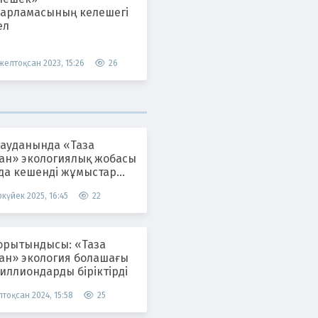
дарламасының келешегі
ел
 желтоқсан 2023, 15:26
26
 ауданында «Таза
тан» экологиялық жобасы
да кешенді жұмыстар
ілуде
күйек 2025, 16:45
22
орытындысы: «Таза
тан» экология болашағы
иллиондарды біріктірді
тоқсан 2024, 15:58
25