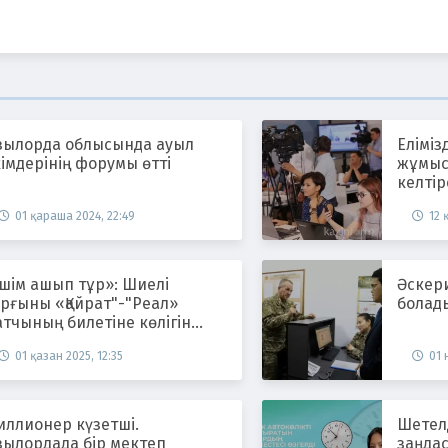
ызылорда облысында ауыл
Еліміз
імдерінің форумы өтті
жұмыс
келтір
күшей
01 қараша 2024, 22:49
12 
шім ашып тұр»: Шиелі
Әскери
рғыны «Қайрат"-"Реал»
болад
тчының билетіне көлігін
йырбастап жіберген
01 қазан 2025, 12:35
01 
иллионер күзетші.
Шетелд
зылордада бір мектеп
заңдастыра