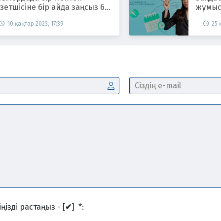
зетшісіне бір айда заңсыз 6
жұмыс 
н теңге үстемақы төленген
10 қаңтар 2023, 17:39
25 
ңізді растаңыз - [
✔
]
*
: