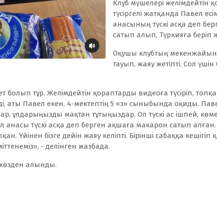
Клуб мүшелері желімдейтін 
түсіргелі жатқанда Павел есім
анасының түскі асқа деп бе
сатып алып, Түркияға беріп ж
Оқушы клубтың мекенжайын 
тауып, жаяу жетіпті. Сол үшін
 болып тұр. Желімдейтін қораптарды видеоға түсіріп, топқа 
лді, аты Павел екен, 4-мектептің 5 «з» сыныбында оқиды. Па
ар, ұлдарыңызды мақтан тұтыңыздар. Ол түскі ас ішпей, кө
Ол анасы түскі асқа деп берген ақшаға макарон сатып алғ
ан. Үйінен бізге дейін жаяу келіпті. Бірінші сабаққа кешігіп 
ттенеміз», - делінген жазбада.
ккөзден алынды.