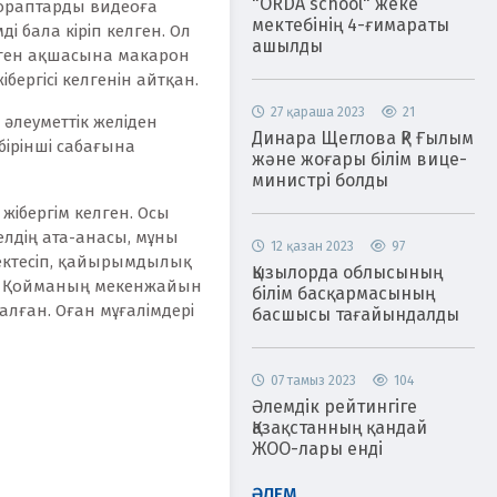
"ORDA school" жеке
қораптарды видеоға
мектебінің 4-ғимараты
ді бала кіріп келген. Ол
ашылды
рген ақшасына макарон
ібергісі келгенін айтқан.
27 қараша 2023
21
әлеуметтік желіден
Динара Щеглова ҚР Ғылым
 бірінші сабағына
және жоғары білім вице-
министрі болды
жібергім келген. Осы
велдің ата-анасы, мұны
12 қазан 2023
97
мектесіп, қайырымдылық
Қызылорда облысының
ан. Қойманың мекенжайын
білім басқармасының
қалған. Оған мұғалімдері
басшысы тағайындалды
07 тамыз 2023
104
Әлемдік рейтингіге
Қазақстанның қандай
ЖОО-лары енді
ӘЛЕМ