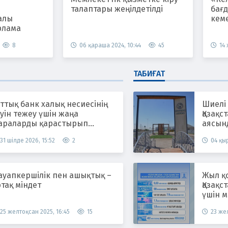
талаптары жеңілдетілді
бағ
алы
кем
рлама
8
06 қараша 2024, 10:44
45
14
ТАБИҒАТ
ттық банк халық несиесінің
Шиелі
уін тежеу үшін жаңа
Қазақс
араларды қарастырып
аясын
атыр
жүргіз
31 шілде 2026, 15:52
2
04 қыр
ауапкершілік пен ашықтық –
Жыл қ
тақ міндет
Қазақс
үшін м
25 желтоқсан 2025, 16:45
15
23 жел