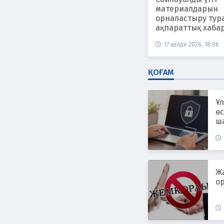
материалдарын
орналастыру тур
ақпараттық хаба
17 шілде 2026, 18:06
ҚОҒАМ
Ұл
өс
ш
ж
Ж
ор