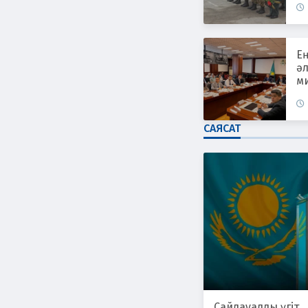
Е
әл
ми
САЯСАТ
Сайлауалды үгіт