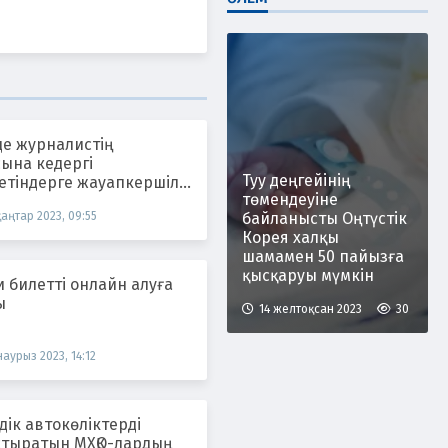
де журналистің
ына кедергі
Туу деңгейінің
етіндерге жауапкершілік
төмендеуіне
тілмек
қаңтар 2023, 09:55
байланысты Оңтүстік
Корея халқы
шамамен 50 пайызға
қысқаруы мүмкін
 билетті онлайн алуға
ы
14 желтоқсан 2023
30
наурыз 2023, 14:12
ік автокөліктерді
тын МХҚО-лардың