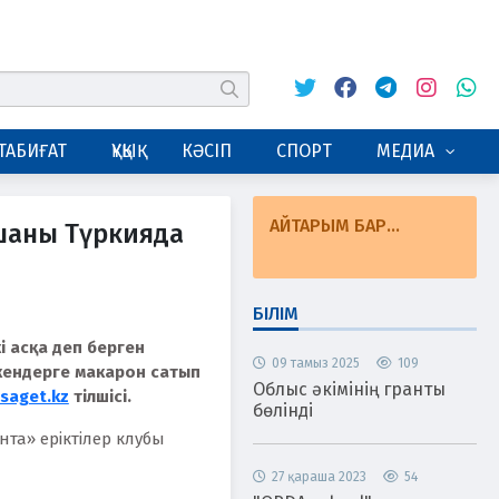
Twitter
Facebook
Telegram
Instagram
Whats
табу
ТАБИҒАТ
ҚҰҚЫҚ
КӘСІП
СПОРТ
МЕДИА
АЙТАРЫМ БАР...
қшаны Түркияда
БІЛІМ
і асқа деп берген
09 тамыз 2025
109
кендерге макарон сатып
Облыс әкімінің гранты
saget.kz
тілшісі.
бөлінді
та» еріктілер клубы
27 қараша 2023
54