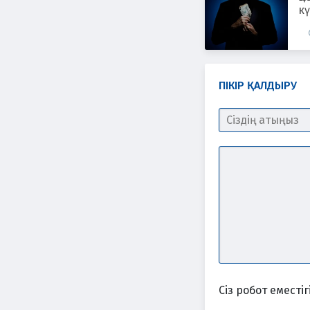
кү
мл
ПІКІР ҚАЛДЫРУ
Сіз робот еместігі