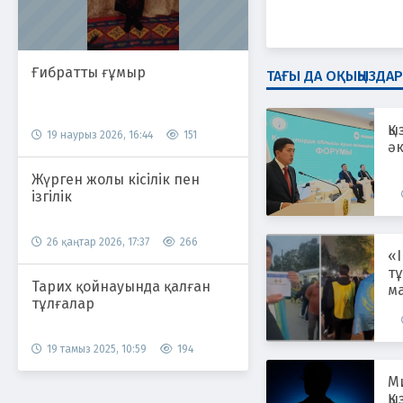
Ғибратты ғұмыр
ТАҒЫ ДА ОҚЫҢЫЗДАР
Қ
19 наурыз 2026, 16:44
151
әк
Жүрген жолы кісілік пен
ізгілік
26 қаңтар 2026, 17:37
266
«І
тұ
Тарих қойнауында қалған
ма
тұлғалар
а
19 тамыз 2025, 10:59
194
М
Қы