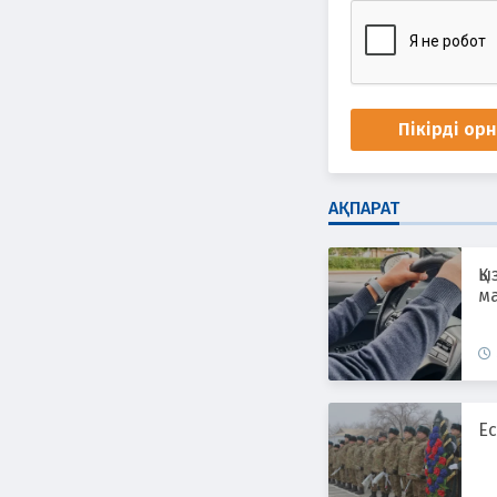
Пікірді ор
АҚПАРАТ
Қы
ма
Ес