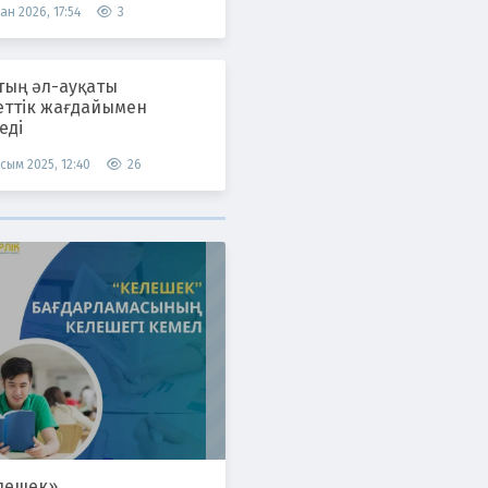
ан 2026, 17:54
3
тың әл-ауқаты
еттік жағдайымен
еді
сым 2025, 12:40
26
лешек»