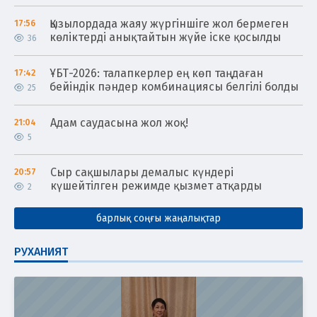
Қызылордада жаяу жүргіншіге жол бермеген
17:56
көліктерді анықтайтын жүйе іске қосылды
36
ҰБТ-2026: талапкерлер ең көп таңдаған
17:42
бейіндік пәндер комбинациясы белгілі болды
25
Адам саудасына жол жоқ!
21:04
5
Сыр сақшылары демалыс күндері
20:57
күшейтілген режимде қызмет атқарды
2
барлық соңғы жаңалықтар
РУХАНИЯТ