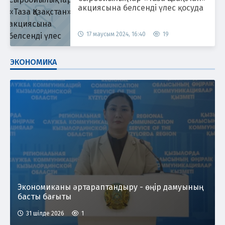
акциясына белсенді үлес қосуда
17 маусым 2024, 16:40
19
ЭКОНОМИКА
Экономиканы әртараптандыру - өңір дамуының
басты бағыты
31 шілде 2026
1