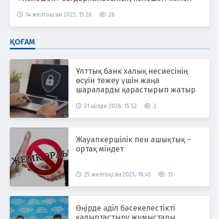
14 желтоқсан 2023, 15:26
26
ҚОҒАМ
Ұлттық банк халық несиесінің
өсуін тежеу үшін жаңа
шараларды қарастырып жатыр
31 шілде 2026, 15:52
2
Жауапкершілік пен ашықтық –
ортақ міндет
25 желтоқсан 2025, 16:45
15
Өңірде әділ бәсекелестікті
қалыптастыру жұмыстары