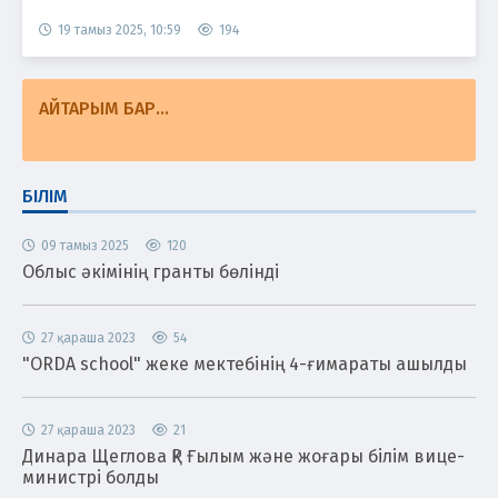
19 тамыз 2025, 10:59
194
АЙТАРЫМ БАР...
БІЛІМ
09 тамыз 2025
120
Облыс әкімінің гранты бөлінді
27 қараша 2023
54
"ORDA school" жеке мектебінің 4-ғимараты ашылды
27 қараша 2023
21
Динара Щеглова ҚР Ғылым және жоғары білім вице-
министрі болды