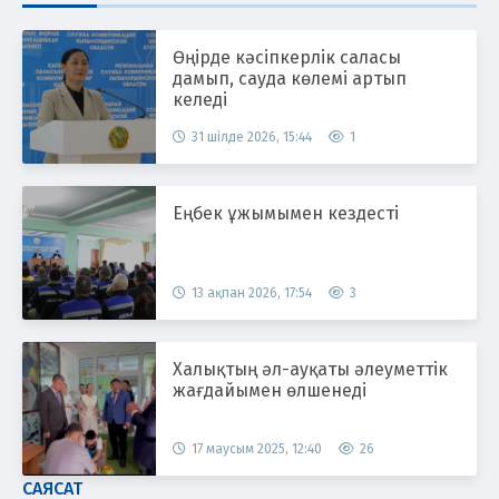
Өңірде кәсіпкерлік саласы
дамып, сауда көлемі артып
келеді
31 шілде 2026, 15:44
1
Еңбек ұжымымен кездесті
13 ақпан 2026, 17:54
3
Халықтың әл-ауқаты әлеуметтік
жағдайымен өлшенеді
17 маусым 2025, 12:40
26
САЯСАТ