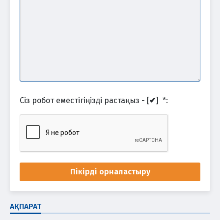
Сіз робот еместігіңізді растаңыз - [
✔
]
*
:
Пікірді орналастыру
АҚПАРАТ