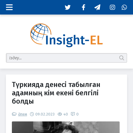
Twitter
Facebook
Telegram
Instagram
Whats
табу
Түркияда денесі табылған
адамның кім екені белгілі
болды
Әлем
09.02.2023
40
0