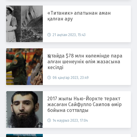
«Титаник» апатынан аман
қалған ару
21 ақпан 2023, 15:43
Қытайда $78 млн көлемінде пара
алған шенеунік өлім жазасына
кесілді
06 қаңтар 2023, 23:49
2017 жылы Нью-Йоркте теракт
жасаған Сайфулло Саипов өмір
бойына сотталды
14 наурыз 2023, 17:04