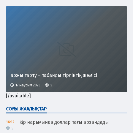
Қаржы тарту – табанды тірліктің жемісі
17 маусым 2025
5
[/available]
СОҢҒЫ ЖАҢАЛЫҚТАР
Қор нарығында доллар тағы арзандады
16:12
5