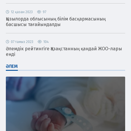
12 қазан 2023
97
Қызылорда облысының білім басқармасының
басшысы тағайындалды
07 тамыз 2023
104
Әлемдік рейтингіге Қазақстанның қандай ЖОО-лары
енді
ӘЛЕМ