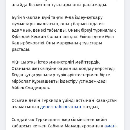
алайда Кескиннің туыстары оны растамады.
Бүгін 9-ақпан күні таңғы 9-да іздеу-құтқару
жұмыстары жалғасып, оның барысында екі
адамның денесі табылды. Оның біреуі түркиялық
Құбылай Кескин болып шықты. Екінші дене Әділ
Қадырбековтікі. Оны марқұмның туыстары
растады.
«ҚР Сыртқы істер министрлігі мәйіттердің
Отанына жеткізілуіне барынша қолдау көрсетеді.
Біздің құтқарушылар түрік әріптестерімен бірге
Мірболат Құрмашевты іздестіру үстінде»,-деді
Айбек Смадияров.
Осыған дейін Түркияда үйінді астынан Қазақстан
азаматының
денесі табылғанын
жаздық.
Сондай-ақ Түркиядағы жер сілкінісінен кейін
хабарсыз кеткен Сабина Мамадьярованың
аман-