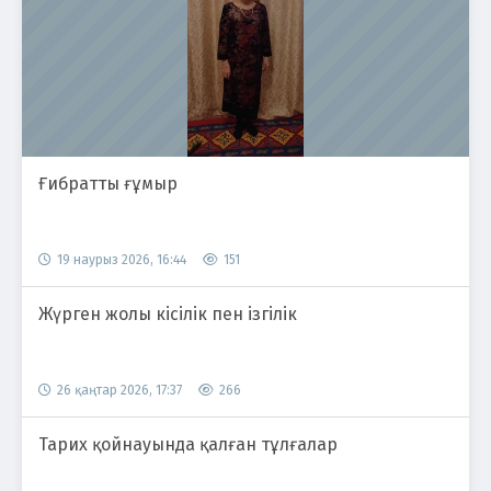
Ғибратты ғұмыр
19 наурыз 2026, 16:44
151
Жүрген жолы кісілік пен ізгілік
26 қаңтар 2026, 17:37
266
Тарих қойнауында қалған тұлғалар