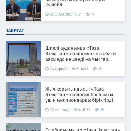
күшейді
22 шілде 2025, 13:51
11
ТАБИҒАТ
Шиелі ауданында «Таза
Қазақстан» экологиялық жобасы
аясында кешенді жұмыстар
жүргізілуде
04 қыркүйек 2025, 16:45
22
Жыл қорытындысы: «Таза
Қазақстан» экология болашағы
үшін миллиондарды біріктірді
23 желтоқсан 2024, 15:58
25
Сырбойылықтар «Таза Қазақстан»