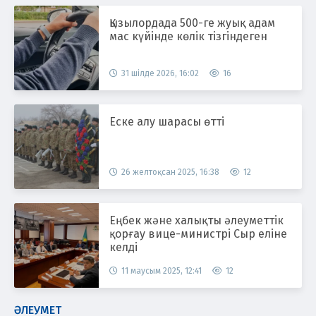
Қызылордада 500-ге жуық адам
мас күйінде көлік тізгіндеген
31 шілде 2026, 16:02
16
Еске алу шарасы өтті
26 желтоқсан 2025, 16:38
12
Еңбек және халықты әлеуметтік
қорғау вице-министрі Сыр еліне
келді
11 маусым 2025, 12:41
12
ӘЛЕУМЕТ