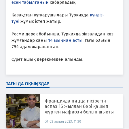
есен табылғанын
хабарладық.
Қазақстан құтқарушылары Түркияда
күндіз-
түні
жұмыс істеп жатыр.
Ресми дерек бойынша, Түркияда зілзаладан көз
жұмғандар саны
14 мыңнан асты
, тағы 63 мың
794 адам жараланған.
Сурет ашық дереккөзден алынды.
ТАҒЫ ДА ОҚЫҢЫЗДАР
Францияда пицца пісіретін
аспаз 16 жылдан бері қашып
жүрген мафиози болып шықты
03 ақпан 2023, 11:30