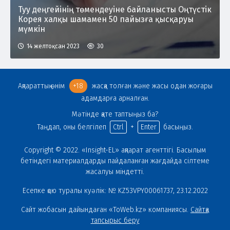
Туу деңгейінің төмендеуіне байланысты Оңтүстік
Корея халқы шамамен 50 пайызға қысқаруы
мүмкін
14 желтоқсан 2023
30
Ақпараттық өнім
+18
жасқа толған және жасы одан жоғары
адамдарға арналған.
Мәтінде қате таптыңыз ба?
Таңдап, оны белгілеп
Ctrl
+
Enter
басыңыз.
Copyright © 2022. «Insight-EL» ақпарат агенттігі. Басылым
бетіндегі материалдарды пайдаланған жағдайда сілтеме
жасалуы міндетті.
Есепке қою туралы куәлік: № KZ53VPY00061737, 23.12.2022
Сайт жобасын дайындаған «ToWeb.kz» компаниясы.
Сайтқа
тапсырыс беру