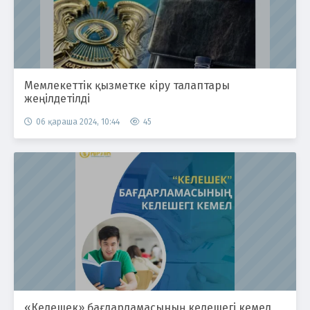
Мемлекеттік қызметке кіру талаптары
жеңілдетілді
06 қараша 2024, 10:44
45
«Келешек» бағдарламасының келешегі кемел