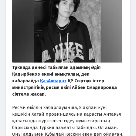
Түркияда денесі табылған адамның Әділ
Қадырбеков екені анықталды, деп
хабарлайда
ҚазАқпарат
ҚР Сыртқы істер
министрлігінің ресми өкілі Айбек Смадияровқа
сілтеме жасап.
Ресми өкілдің хабарлауынша, 8 ақпан күні
кешкісін Хатай провинциясына қарасты Антакья
қаласында жүргізілген іздеу жұмыстарының
барысында Түркия азаматы табылды. Ол аман.
Оны алдымен Құбылай Кескин екен деп ойлаған,