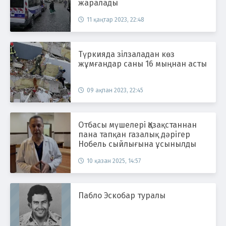
жаралады
11 қаңтар 2023, 22:48
Түркияда зілзаладан көз
жұмғандар саны 16 мыңнан асты
09 ақпан 2023, 22:45
Отбасы мүшелері Қазақстаннан
пана тапқан газалық дәрігер
Нобель сыйлығына ұсынылды
10 қазан 2025, 14:57
Пабло Эскобар туралы