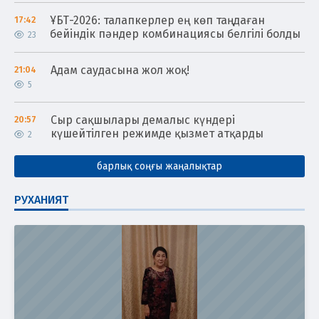
ҰБТ-2026: талапкерлер ең көп таңдаған
17:42
бейіндік пәндер комбинациясы белгілі болды
23
Адам саудасына жол жоқ!
21:04
5
Сыр сақшылары демалыс күндері
20:57
күшейтілген режимде қызмет атқарды
2
барлық соңғы жаңалықтар
РУХАНИЯТ