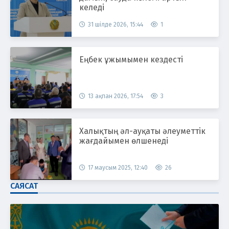
келеді
31 шілде 2026, 15:44
1
Еңбек ұжымымен кездесті
13 ақпан 2026, 17:54
3
Халықтың әл-ауқаты әлеуметтік
жағдайымен өлшенеді
17 маусым 2025, 12:40
26
САЯСАТ