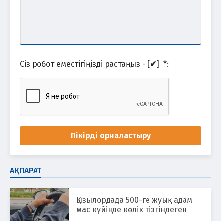
Сіз робот еместігіңізді растаңыз - [
✔
]
*
:
Пікірді орналастыру
АҚПАРАТ
Қызылордада 500-ге жуық адам
мас күйінде көлік тізгіндеген