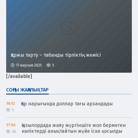
Қаржы тарту – табанды тірліктің жемісі
17 маусым 2025
5
[/available]
СОҢҒЫ ЖАҢАЛЫҚТАР
Қор нарығында доллар тағы арзандады
16:12
5
Қызылордада жаяу жүргіншіге жол бермеген
17:56
көліктерді анықтайтын жүйе іске қосылды
36