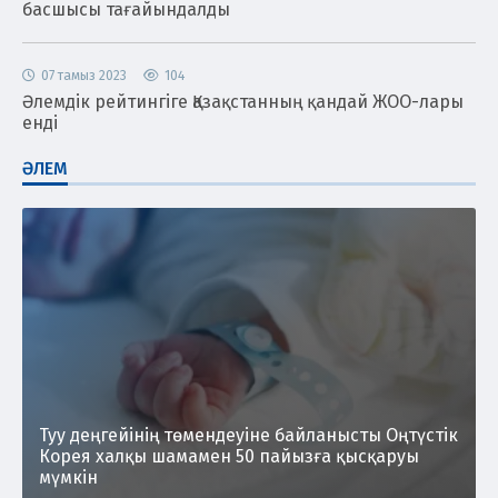
басшысы тағайындалды
07 тамыз 2023
104
Әлемдік рейтингіге Қазақстанның қандай ЖОО-лары
енді
ӘЛЕМ
Туу деңгейінің төмендеуіне байланысты Оңтүстік
Корея халқы шамамен 50 пайызға қысқаруы
мүмкін