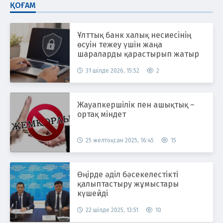
ҚОҒАМ
Ұлттық банк халық несиесінің
өсуін тежеу үшін жаңа
шараларды қарастырып жатыр
31 шілде 2026, 15:52
2
Жауапкершілік пен ашықтық –
ортақ міндет
25 желтоқсан 2025, 16:45
15
Өңірде әділ бәсекелестікті
қалыптастыру жұмыстары
күшейді
22 шілде 2025, 13:51
10