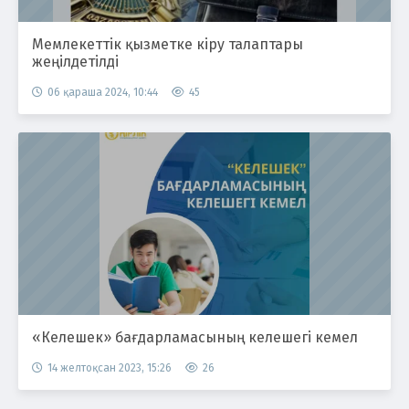
Мемлекеттік қызметке кіру талаптары
жеңілдетілді
06 қараша 2024, 10:44
45
«Келешек» бағдарламасының келешегі кемел
14 желтоқсан 2023, 15:26
26