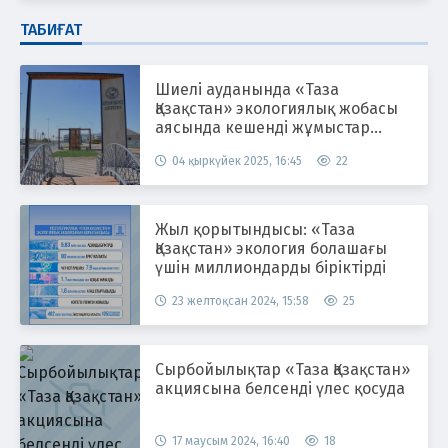
ТАБИҒАТ
Шиелі ауданында «Таза
Қазақстан» экологиялық жобасы
аясында кешенді жұмыстар
жүргізілуде
04 қыркүйек 2025, 16:45
22
Жыл қорытындысы: «Таза
Қазақстан» экология болашағы
үшін миллиондарды біріктірді
23 желтоқсан 2024, 15:58
25
Сырбойылықтар «Таза Қазақстан»
акциясына белсенді үлес қосуда
17 маусым 2024, 16:40
18