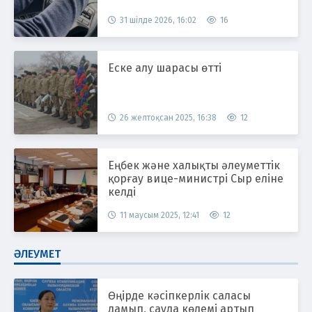
31 шілде 2026, 16:02
16
Еске алу шарасы өтті
26 желтоқсан 2025, 16:38
12
Еңбек және халықты әлеуметтік
қорғау вице-министрі Сыр еліне
келді
11 маусым 2025, 12:41
12
ӘЛЕУМЕТ
Өңірде кәсіпкерлік саласы
дамып, сауда көлемі артып