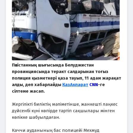
Пәкістанның шығысында Белуджистан
провинциясында теракт салдарынан тоғыз
полиция қызметкері қаза тауып, 11 адам жарақат
алды, деп хабарлайды
ҚазАқпарат
CNN
-ге
сілтеме жасап.
Жергілікті биліктің мәліметінше, жанкешті лаңкес
дүйсенбі күні көпірде тәртіп сақшылары мінген
көлікке шабуылдаған.
Каччи ауданының бас полицейі Мехмуд