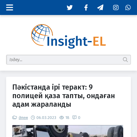
Twitter
Facebook
Telegram
Instagram
Whats
табу
Пәкістанда ірі теракт: 9
полицей қаза тапты, ондаған
адам жараланды
Әлем
06.03.2023
18
0