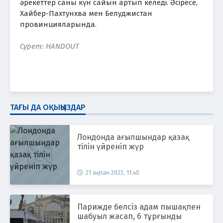
әрекеттер саны күн сайын артып келеді. Әсіресе,
Хайбер-Пахтунхва мен Белуджистан
провинцияларында.
Сурет: HANDOUT
ТАҒЫ ДА ОҚЫҢЫЗДАР
Лондонда ағылшындар қазақ
тілін үйреніп жүр
21 ақпан 2023, 11:40
Парижде белсіз адам пышақпен
шабуыл жасап, 6 тұрғынды