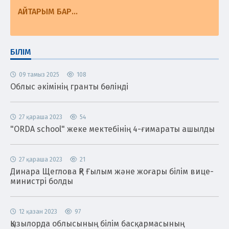
АЙТАРЫМ БАР...
БІЛІМ
09 тамыз 2025
108
Облыс әкімінің гранты бөлінді
27 қараша 2023
54
"ORDA school" жеке мектебінің 4-ғимараты ашылды
27 қараша 2023
21
Динара Щеглова ҚР Ғылым және жоғары білім вице-
министрі болды
12 қазан 2023
97
Қызылорда облысының білім басқармасының