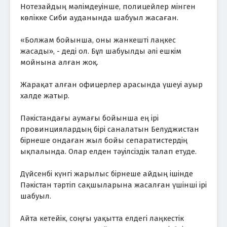
Нотезайдың мәлімдеуінше, полицейлер мінген
көлікке Сиби ауданында шабуыл жасаған.
«Болжам бойынша, оны жанкешті лаңкес
жасады», - деді ол. Бұл шабуылды әлі ешкім
мойнына алған жоқ.
Жарақат алған офицерлер арасында үшеуі ауыр
халде жатыр.
Пәкістандағы аумағы бойынша ең ірі
провинциялардың бірі саналатын Белуджистан
бірнеше ондаған жыл бойы сепаратистердің
ықпалында. Олар елден тәуілсіздік талап етуде.
Дүйсенбі күнгі жарылыс бірнеше айдың ішінде
Пәкістан тәртіп сақшыларына жасалған үшінші ірі
шабуыл.
Айта кетейік, соңғы уақытта елдегі лаңкестік