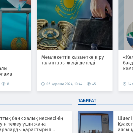
Мемлекеттік қызметке кіру
«Ке
талаптары жеңілдетілді
бағ
алы
кем
рлама
8
06 қараша 2024, 10:44
45
14
ТАБИҒАТ
ттық банк халық несиесінің
Шиелі
уін тежеу үшін жаңа
Қазақс
араларды қарастырып
аясын