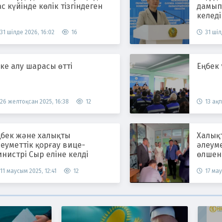
с күйінде көлік тізгіндеген
дамып,
келеді
31 шілде 2026, 16:02
16
31 шіл
ке алу шарасы өтті
Еңбек
26 желтоқсан 2025, 16:38
12
13 ақп
ңбек және халықты
Халық
еуметтік қорғау вице-
әлеум
нистрі Сыр еліне келді
өлшен
11 маусым 2025, 12:41
12
17 мау