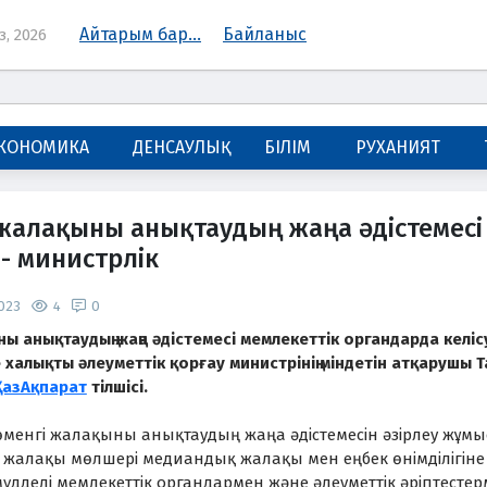
Айтарым бар...
Байланыс
з, 2026
КОНОМИКА
ДЕНСАУЛЫҚ
БІЛІМ
РУХАНИЯТ
 жалақыны анықтаудың жаңа әдістемесі т
 - министрлік
023
4
0
ны анықтаудың жаңа әдістемесі мемлекеттік органдарда келіс
е халықты әлеуметтік қорғау министрінің міндетін атқарушы
ҚазАқпарат
тілшісі.
өменгі жалақыны анықтаудың жаңа әдістемесін әзірлеу жұ
і жалақы мөлшері медиандық жалақы мен еңбек өнімділігін
мүдделі мемлекеттік органдармен және әлеуметтік әріптестерм