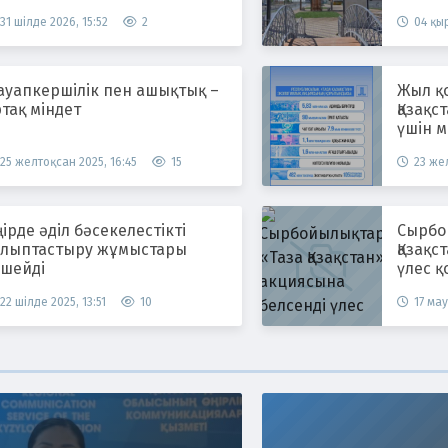
атыр
жүргіз
31 шілде 2026, 15:52
2
04 қыр
ауапкершілік пен ашықтық –
Жыл қ
тақ міндет
Қазақс
үшін м
25 желтоқсан 2025, 16:45
15
23 жел
ірде әділ бәсекелестікті
Сырбойы
алыптастыру жұмыстары
Қазақс
үшейді
үлес қ
22 шілде 2025, 13:51
10
17 мау