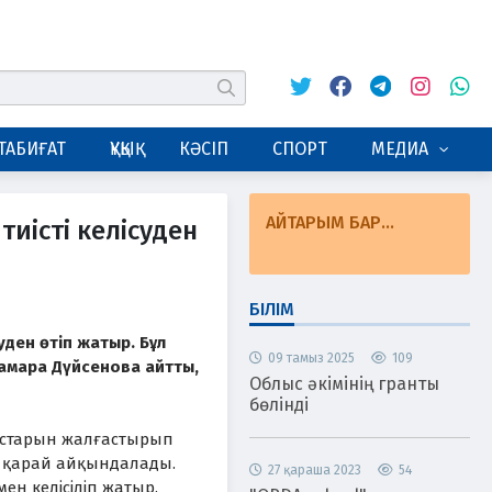
Twitter
Facebook
Telegram
Instagram
Whats
табу
ТАБИҒАТ
ҚҰҚЫҚ
КӘСІП
СПОРТ
МЕДИА
АЙТАРЫМ БАР...
иісті келісуден
БІЛІМ
уден өтіп жатыр. Бұл
09 тамыз 2025
109
 Тамара Дүйсенова айтты,
Облыс әкімінің гранты
бөлінді
мыстарын жалғастырып
е қарай айқындалады.
27 қараша 2023
54
ен келісіліп жатыр.