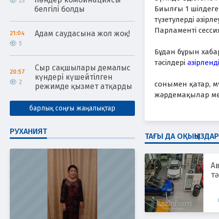
23
белгілі болды
Биылғы 1 шілдеге 
түзетулерді әзірл
Парламенті сесси
Адам саудасына жол жоқ!
21:04
5
Бұдан бұрын хаба
тәсілдері
әзірленд
Сыр сақшылары демалыс
20:57
күндері күшейтілген
2
сонымен қатар, мү
режимде қызмет атқарды
жәрдемақылар мөл
барлық соңғы жаңалықтар
РУХАНИЯТ
ТАҒЫ ДА ОҚЫҢЫЗДАР
Ав
тә