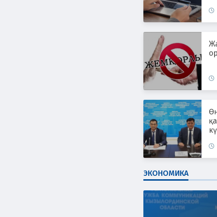
ж
Ж
ор
Өң
қ
к
ЭКОНОМИКА