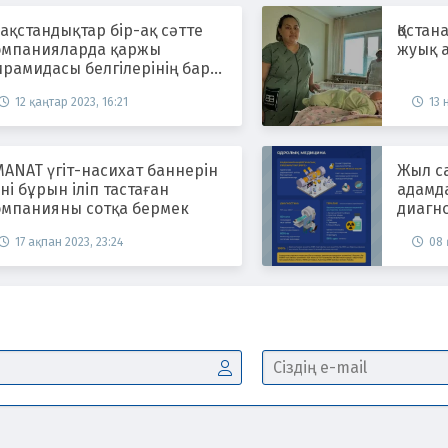
зақстандықтар бір-ақ сәтте
Қостан
омпанияларда қаржы
жуық а
рамидасы белгілерінің бар-
оғын тексере алады
12 қаңтар 2023, 16:21
13 
ANAT үгіт-насихат баннерін
Жыл с
ні бұрын іліп тастаған
адамд
омпанияны сотқа бермек
диагн
проце
17 ақпан 2023, 23:24
08 