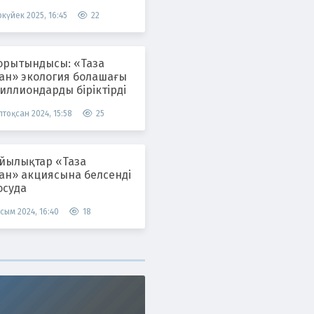
ілуде
күйек 2025, 16:45
22
орытындысы: «Таза
тан» экология болашағы
иллиондарды біріктірді
тоқсан 2024, 15:58
25
лықтар «Таза
тан» акциясына белсенді
осуда
сым 2024, 16:40
18