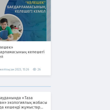
лешек»
дарламасының келешегі
ел
 желтоқсан 2023, 15:26
26
 ауданында «Таза
тан» экологиялық жобасы
да кешенді жұмыстар