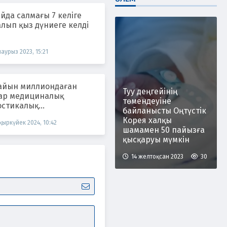
айда салмағы 7 келіге
лып қыз дүниеге келді
наурыз 2023, 15:21
айын миллиондаған
Туу деңгейінің
ар медициналық
төмендеуіне
остикалық
байланысты Оңтүстік
дуралардан өтеді
Корея халқы
қыркүйек 2024, 10:42
шамамен 50 пайызға
қысқаруы мүмкін
14 желтоқсан 2023
30