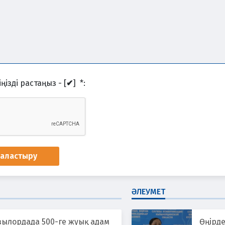
ңізді растаңыз - [
✔
]
*
:
наластыру
ӘЛЕУМЕТ
зылордада 500-ге жуық адам
Өңірде