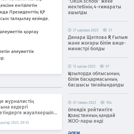
"ORDA school" жеке
ксіне енгізілетін
мектебінің 4-ғимараты
ында Президенттің ҚР
ашылды
ын талқылау кезінде.
27 қараша 2023
21
әлеуметтік қорғау
Динара Щеглова ҚР Ғылым
және жоғары білім вице-
министрі болды
етін әлеуметтік
р.
12 қазан 2023
97
Қызылорда облысының
білім басқармасының
басшысы тағайындалды
де журналистің
07 тамыз 2023
104
ына кедергі
Әлемдік рейтингіге
етіндерге жауапкершілік
Қазақстанның қандай
тілмек
ЖОО-лары енді
қаңтар 2023, 09:55
ӘЛЕМ