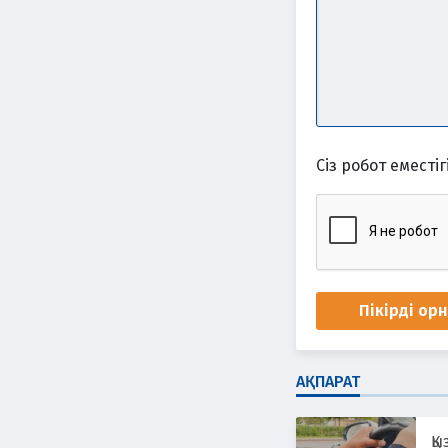
Сіз робот еместігі
Пікірді ор
АҚПАРАТ
Қы