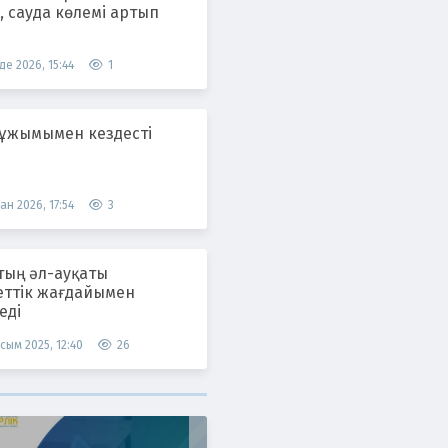
 сауда көлемі артып
де 2026, 15:44
1
 ұжымымен кездесті
ан 2026, 17:54
3
тың әл-ауқаты
еттік жағдайымен
еді
сым 2025, 12:40
26