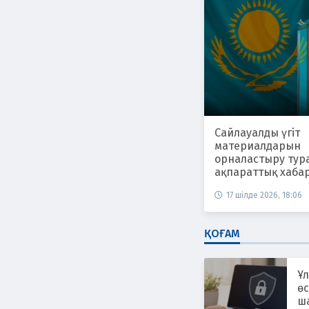
Сайлауалды үгіт
материалдарын
орналастыру тур
ақпараттық хаба
17 шілде 2026, 18:06
ҚОҒАМ
Ұл
өс
ш