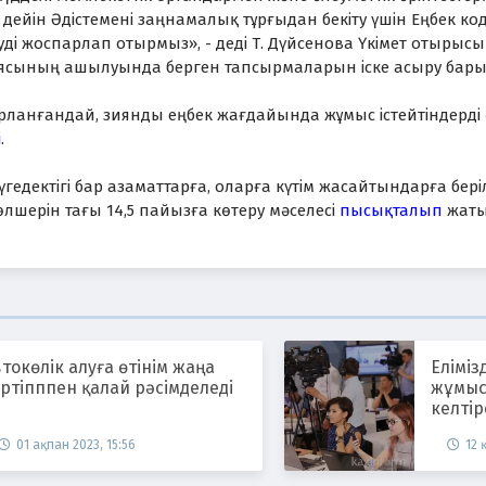
дейін Әдістемені заңнамалық тұрғыдан бекіту үшін Еңбек коде
еуді жоспарлап отырмыз», - деді Т. Дүйсенова Үкімет отырыс
ясының ашылуында берген тапсырмаларын іске асыру барыс
рланғандай, зиянды еңбек жағдайында жұмыс істейтіндерді 
і
.
гедектігі бар азаматтарға, оларға күтім жасайтындарға беріл
шерін тағы 14,5 пайызға көтеру мәселесі
пысықталып
жаты
токөлік алуға өтінім жаңа
Еліміз
ртіпппен қалай рәсімделеді
жұмыс
келтір
күшей
01 ақпан 2023, 15:56
12 