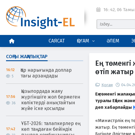
16
:
42
, 06 Тамы
БАСТЫ БЕТ
САЯСАТ
ҚОҒАМ
ӘЛЕМ
Э
СОҢҒЫ ЖАҢАЛЫҚТАР
Ең төменгі
Қор нарығында доллар
өтіп жатыр
16:12
тағы арзандады
5
Қоғам
04.04.2
Қызылордада жаяу
Ең төменгі жалақы
жүргіншіге жол бермеген
17:56
туралы Еңбек жән
көліктерді анықтайтын
36
деп хабарлайды
жүйе іске қосылды
«Министрлік ең т
ҰБТ-2026: талапкерлер ең
жатыр. Ең төменг
көп таңдаған бейіндік
17:42
Бүгінде Әдістеме 
пәндер комбинациясы