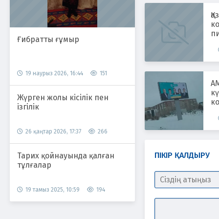
Қа
к
пи
Ғибратты ғұмыр
ж
19 наурыз 2026, 16:44
151
AM
кү
Жүрген жолы кісілік пен
к
ізгілік
26 қаңтар 2026, 17:37
266
ПІКІР ҚАЛДЫРУ
Тарих қойнауында қалған
тұлғалар
19 тамыз 2025, 10:59
194