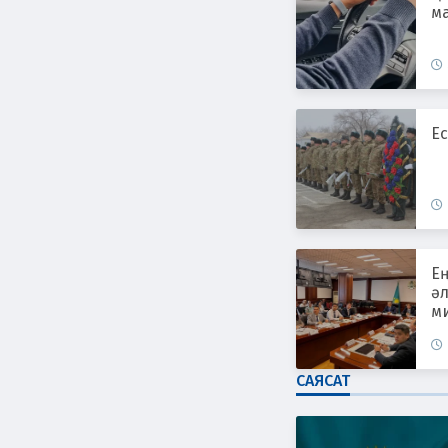
ма
Ес
Е
әл
ми
САЯСАТ